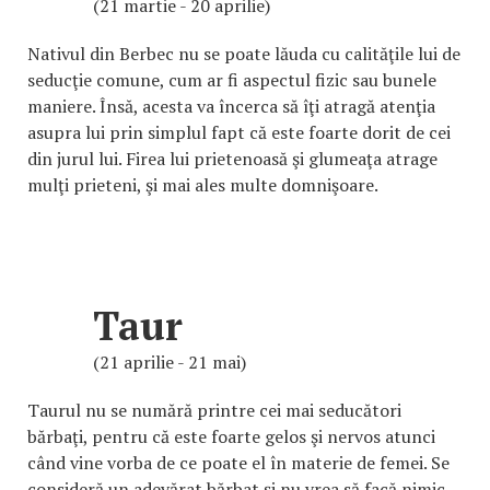
(21 martie - 20 aprilie)
Nativul din Berbec nu se poate lăuda cu calităţile lui de
seducţie comune, cum ar fi aspectul fizic sau bunele
maniere. Însă, acesta va încerca să îţi atragă atenţia
asupra lui prin simplul fapt că este foarte dorit de cei
din jurul lui. Firea lui prietenoasă şi glumeaţa atrage
mulţi prieteni, şi mai ales multe domnişoare.
Taur
(21 aprilie - 21 mai)
Taurul nu se numără printre cei mai seducători
bărbaţi, pentru că este foarte gelos şi nervos atunci
când vine vorba de ce poate el în materie de femei. Se
consideră un adevărat bărbat şi nu vrea să facă nimic