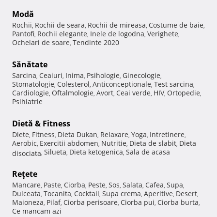
Modă
Rochii
Rochii de seara
Rochii de mireasa
Costume de baie
,
,
,
,
Pantofi
Rochii elegante
Inele de logodna
Verighete
,
,
,
,
Ochelari de soare
Tendinte 2020
,
Sănătate
Sarcina
Ceaiuri
Inima
Psihologie
Ginecologie
,
,
,
,
,
Stomatologie
Colesterol
Anticonceptionale
Test sarcina
,
,
,
,
Cardiologie
Oftalmologie
Avort
Ceai verde
HIV
Ortopedie
,
,
,
,
,
,
Psihiatrie
Dietă & Fitness
Diete
Fitness
Dieta Dukan
Relaxare
Yoga
Intretinere
,
,
,
,
,
,
Aerobic
Exercitii abdomen
Nutritie
Dieta de slabit
Dieta
,
,
,
,
Silueta
Dieta ketogenica
Sala de acasa
disociata
,
,
,
Reţete
Mancare
Paste
Ciorba
Peste
Sos
Salata
Cafea
Supa
,
,
,
,
,
,
,
,
Dulceata
Tocanita
Cocktail
Supa crema
Aperitive
Desert
,
,
,
,
,
,
Maioneza
Pilaf
Ciorba perisoare
Ciorba pui
Ciorba burta
,
,
,
,
,
Ce mancam azi