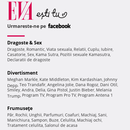
Urmareste-ne pe
Dragoste & Sex
Dragoste
Romantic
Viata sexuala
Relatii
Cuplu
Iubire
,
,
,
,
,
,
Casatorie
Sex
Kama Sutra
Pozitii sexuale Kamasutra
,
,
,
,
Declaratii de dragoste
Divertisment
Meghan Markle
Kate Middleton
Kim Kardashian
Johnny
,
,
,
Teo Trandafir
Angelina Jolie
Dana Rogoz
Dani Otil
Depp
,
,
,
,
,
Smiley
Andra
Delia
Gina Pistol
Justin Bieber
Melania
,
,
,
,
,
Program TV
Program Pro TV
Program Antena 1
Trump
,
,
,
Frumuseţe
Păr
Rochii
Unghii
Parfumuri
Coafuri
Machiaj
Sani
,
,
,
,
,
,
,
Manichiura
Sampon
Buze
Celulita
Machiaj ochi
,
,
,
,
,
Tratament celulita
Salonul de acasa
,