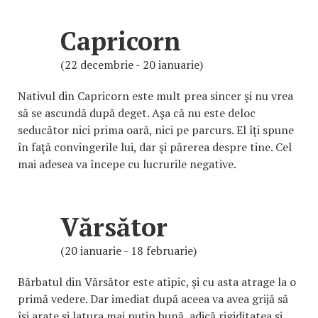
Capricorn
(22 decembrie - 20 ianuarie)
Nativul din Capricorn este mult prea sincer şi nu vrea
să se ascundă după deget. Aşa că nu este deloc
seducător nici prima oară, nici pe parcurs. El îţi spune
în faţă convingerile lui, dar şi părerea despre tine. Cel
mai adesea va începe cu lucrurile negative.
Vărsător
(20 ianuarie - 18 februarie)
Bărbatul din Vărsător este atipic, şi cu asta atrage la o
primă vedere. Dar imediat după aceea va avea grijă să
îşi arate şi latura mai puţin bună, adică rigiditatea şi