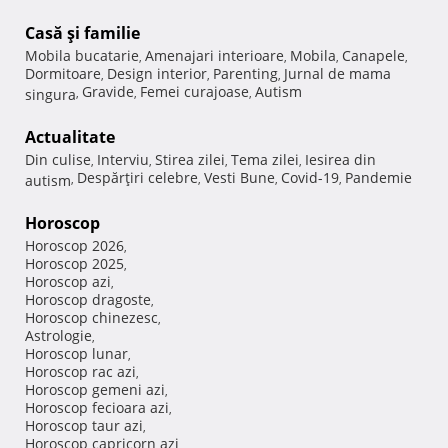
Casă şi familie
Mobila bucatarie
Amenajari interioare
Mobila
Canapele
,
,
,
,
Dormitoare
Design interior
Parenting
Jurnal de mama
,
,
,
Gravide
Femei curajoase
Autism
singura
,
,
,
Actualitate
Din culise
Interviu
Stirea zilei
Tema zilei
Iesirea din
,
,
,
,
Despărţiri celebre
Vesti Bune
Covid-19
Pandemie
autism
,
,
,
,
Horoscop
Horoscop 2026
,
Horoscop 2025
,
Horoscop azi
,
Horoscop dragoste
,
Horoscop chinezesc
,
Astrologie
,
Horoscop lunar
,
Horoscop rac azi
,
Horoscop gemeni azi
,
Horoscop fecioara azi
,
Horoscop taur azi
,
Horoscop capricorn azi
,