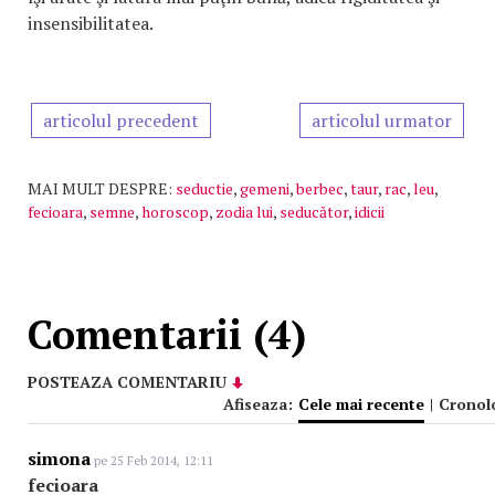
insensibilitatea.
articolul precedent
articolul urmator
MAI MULT DESPRE:
seductie
,
gemeni
,
berbec
,
taur
,
rac
,
leu
,
fecioara
,
semne
,
horoscop
,
zodia lui
,
seducător
,
idicii
Comentarii (4)
POSTEAZA COMENTARIU
Afiseaza:
Cele mai recente
|
Cronol
simona
pe 25 Feb 2014, 12:11
fecioara