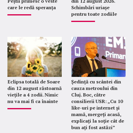
Peștii primesc o veste
din 12 august 2026.
care le redă speranța
Schimbări uriașe
pentru toate zodiile
Eclipsa totală de Soare
Ședință cu scântei din
din 12 august răstoarnă
cauza metroului din
viețile a 4 zodii. Nimic
Cluj. Boc, către
nu va mai fi ca înainte
consilierii USR: „Cu 10
like-uri pe internet și
mamă, mergeți acasă,
explicați la soție cât de
bun ați fost astăzi”