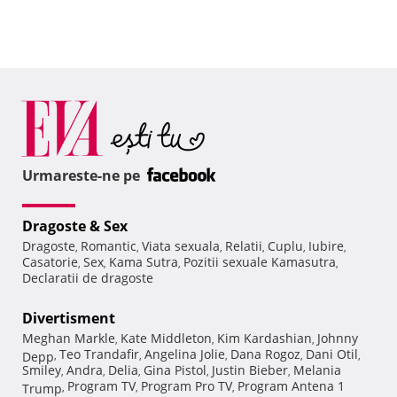
Urmareste-ne pe
Dragoste & Sex
Dragoste
Romantic
Viata sexuala
Relatii
Cuplu
Iubire
,
,
,
,
,
,
Casatorie
Sex
Kama Sutra
Pozitii sexuale Kamasutra
,
,
,
,
Declaratii de dragoste
Divertisment
Meghan Markle
Kate Middleton
Kim Kardashian
Johnny
,
,
,
Teo Trandafir
Angelina Jolie
Dana Rogoz
Dani Otil
Depp
,
,
,
,
,
Smiley
Andra
Delia
Gina Pistol
Justin Bieber
Melania
,
,
,
,
,
Program TV
Program Pro TV
Program Antena 1
Trump
,
,
,