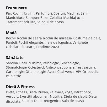
Frumuseţe
Păr
Rochii
Unghii
Parfumuri
Coafuri
Machiaj
Sani
,
,
,
,
,
,
,
Manichiura
Sampon
Buze
Celulita
Machiaj ochi
,
,
,
,
,
Tratament celulita
Salonul de acasa
,
Modă
Rochii
Rochii de seara
Rochii de mireasa
Costume de baie
,
,
,
,
Pantofi
Rochii elegante
Inele de logodna
Verighete
,
,
,
,
Ochelari de soare
Tendinte 2020
,
Sănătate
Sarcina
Ceaiuri
Inima
Psihologie
Ginecologie
,
,
,
,
,
Stomatologie
Colesterol
Anticonceptionale
Test sarcina
,
,
,
,
Cardiologie
Oftalmologie
Avort
Ceai verde
HIV
Ortopedie
,
,
,
,
,
,
Psihiatrie
Dietă & Fitness
Diete
Fitness
Dieta Dukan
Relaxare
Yoga
Intretinere
,
,
,
,
,
,
Aerobic
Exercitii abdomen
Nutritie
Dieta de slabit
Dieta
,
,
,
,
Silueta
Dieta ketogenica
Sala de acasa
disociata
,
,
,