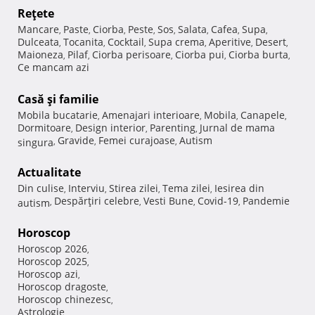
Reţete
Mancare
Paste
Ciorba
Peste
Sos
Salata
Cafea
Supa
,
,
,
,
,
,
,
,
Dulceata
Tocanita
Cocktail
Supa crema
Aperitive
Desert
,
,
,
,
,
,
Maioneza
Pilaf
Ciorba perisoare
Ciorba pui
Ciorba burta
,
,
,
,
,
Ce mancam azi
Casă şi familie
Mobila bucatarie
Amenajari interioare
Mobila
Canapele
,
,
,
,
Dormitoare
Design interior
Parenting
Jurnal de mama
,
,
,
Gravide
Femei curajoase
Autism
singura
,
,
,
Actualitate
Din culise
Interviu
Stirea zilei
Tema zilei
Iesirea din
,
,
,
,
Despărţiri celebre
Vesti Bune
Covid-19
Pandemie
autism
,
,
,
,
Horoscop
Horoscop 2026
,
Horoscop 2025
,
Horoscop azi
,
Horoscop dragoste
,
Horoscop chinezesc
,
Astrologie
,