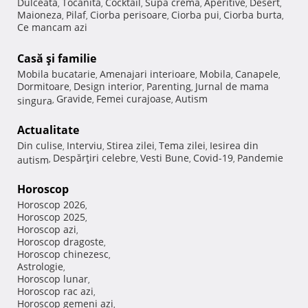
Dulceata
Tocanita
Cocktail
Supa crema
Aperitive
Desert
,
,
,
,
,
,
Maioneza
Pilaf
Ciorba perisoare
Ciorba pui
Ciorba burta
,
,
,
,
,
Ce mancam azi
Casă şi familie
Mobila bucatarie
Amenajari interioare
Mobila
Canapele
,
,
,
,
Dormitoare
Design interior
Parenting
Jurnal de mama
,
,
,
Gravide
Femei curajoase
Autism
singura
,
,
,
Actualitate
Din culise
Interviu
Stirea zilei
Tema zilei
Iesirea din
,
,
,
,
Despărţiri celebre
Vesti Bune
Covid-19
Pandemie
autism
,
,
,
,
Horoscop
Horoscop 2026
,
Horoscop 2025
,
Horoscop azi
,
Horoscop dragoste
,
Horoscop chinezesc
,
Astrologie
,
Horoscop lunar
,
Horoscop rac azi
,
Horoscop gemeni azi
,