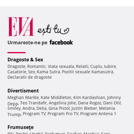
Urmareste-ne pe
Dragoste & Sex
Dragoste
Romantic
Viata sexuala
Relatii
Cuplu
Iubire
,
,
,
,
,
,
Casatorie
Sex
Kama Sutra
Pozitii sexuale Kamasutra
,
,
,
,
Declaratii de dragoste
Divertisment
Meghan Markle
Kate Middleton
Kim Kardashian
Johnny
,
,
,
Teo Trandafir
Angelina Jolie
Dana Rogoz
Dani Otil
Depp
,
,
,
,
,
Smiley
Andra
Delia
Gina Pistol
Justin Bieber
Melania
,
,
,
,
,
Program TV
Program Pro TV
Program Antena 1
Trump
,
,
,
Frumuseţe
Păr
Rochii
Unghii
Parfumuri
Coafuri
Machiaj
Sani