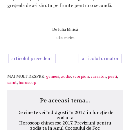
greșeala de a-i săruta pe frunte pentru o secundă.
De
Iulia Mirică
iulia-mirica
articolul precedent
articolul urmator
MAI MULT DESPRE:
gemeni
,
zodie
,
scorpion
,
varsator
,
pesti
,
sarut
,
horoscop
Pe aceeasi tema...
De cine te vei îndrăgosti în 2017, în funcţie de
zodia ta
Horoscop chinezesc 2017. Previziuni pentru
zodia ta în Anul Cocoșului de Foc