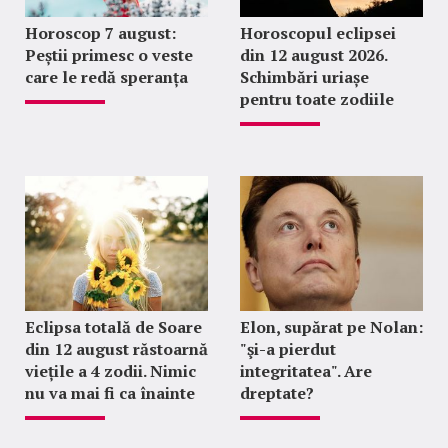
Horoscop 7 august:
Horoscopul eclipsei
Peștii primesc o veste
din 12 august 2026.
care le redă speranța
Schimbări uriașe
pentru toate zodiile
Eclipsa totală de Soare
Elon, supărat pe Nolan:
din 12 august răstoarnă
"şi-a pierdut
viețile a 4 zodii. Nimic
integritatea". Are
nu va mai fi ca înainte
dreptate?