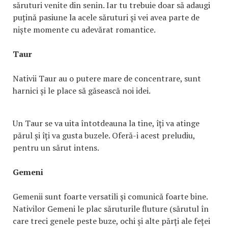
săruturi venite din senin. Iar tu trebuie doar să adaugi
puțină pasiune la acele săruturi și vei avea parte de
niște momente cu adevărat romantice.
Taur
Nativii Taur au o putere mare de concentrare, sunt
harnici și le place să găsească noi idei.
Un Taur se va uita întotdeauna la tine, îți va atinge
părul și îți va gusta buzele. Oferă-i acest preludiu,
pentru un sărut intens.
Gemeni
Gemenii sunt foarte versatili și comunică foarte bine.
Nativilor Gemeni le plac săruturile fluture (sărutul în
care treci genele peste buze, ochi și alte părți ale feței