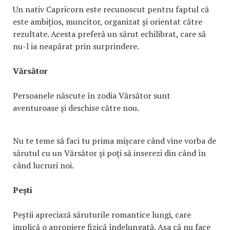
Un nativ Capricorn este recunoscut pentru faptul că
este ambițios, muncitor, organizat și orientat către
rezultate. Acesta preferă un sărut echilibrat, care să
nu-l ia neapărat prin surprindere.
Vărsător
Persoanele născute în zodia Vărsător sunt
aventuroase și deschise către nou.
Nu te teme să faci tu prima mișcare când vine vorba de
sărutul cu un Vărsător și poți să inserezi din când în
când lucruri noi.
Pești
Peștii apreciază săruturile romantice lungi, care
implică o apropiere fizică îndelungată. Așa că nu face