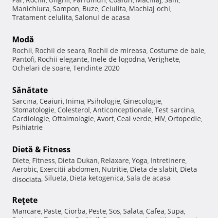
,
,
,
,
,
,
,
Manichiura
Sampon
Buze
Celulita
Machiaj ochi
,
,
,
,
,
Tratament celulita
Salonul de acasa
,
Modă
Rochii
Rochii de seara
Rochii de mireasa
Costume de baie
,
,
,
,
Pantofi
Rochii elegante
Inele de logodna
Verighete
,
,
,
,
Ochelari de soare
Tendinte 2020
,
Sănătate
Sarcina
Ceaiuri
Inima
Psihologie
Ginecologie
,
,
,
,
,
Stomatologie
Colesterol
Anticonceptionale
Test sarcina
,
,
,
,
Cardiologie
Oftalmologie
Avort
Ceai verde
HIV
Ortopedie
,
,
,
,
,
,
Psihiatrie
Dietă & Fitness
Diete
Fitness
Dieta Dukan
Relaxare
Yoga
Intretinere
,
,
,
,
,
,
Aerobic
Exercitii abdomen
Nutritie
Dieta de slabit
Dieta
,
,
,
,
Silueta
Dieta ketogenica
Sala de acasa
disociata
,
,
,
Reţete
Mancare
Paste
Ciorba
Peste
Sos
Salata
Cafea
Supa
,
,
,
,
,
,
,
,