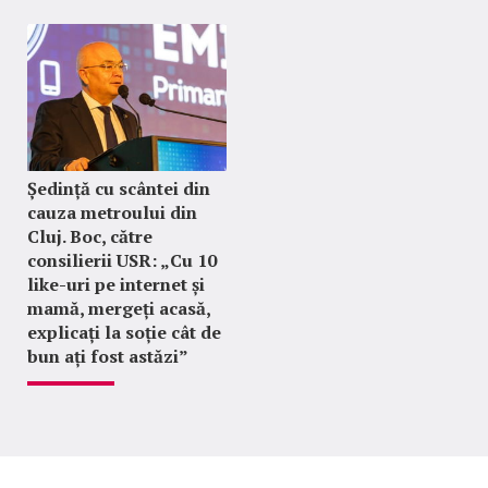
Ședință cu scântei din
cauza metroului din
Cluj. Boc, către
consilierii USR: „Cu 10
like-uri pe internet și
mamă, mergeți acasă,
explicați la soție cât de
bun ați fost astăzi”