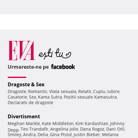
Urmareste-ne pe
Dragoste & Sex
Dragoste
Romantic
Viata sexuala
Relatii
Cuplu
Iubire
,
,
,
,
,
,
Casatorie
Sex
Kama Sutra
Pozitii sexuale Kamasutra
,
,
,
,
Declaratii de dragoste
Divertisment
Meghan Markle
Kate Middleton
Kim Kardashian
Johnny
,
,
,
Teo Trandafir
Angelina Jolie
Dana Rogoz
Dani Otil
Depp
,
,
,
,
,
Smiley
Andra
Delia
Gina Pistol
Justin Bieber
Melania
,
,
,
,
,