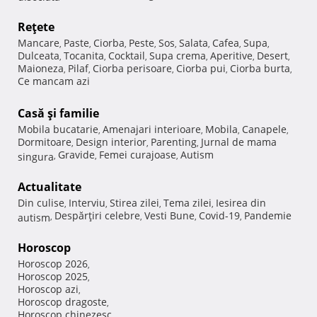
Reţete
Mancare
Paste
Ciorba
Peste
Sos
Salata
Cafea
Supa
,
,
,
,
,
,
,
,
Dulceata
Tocanita
Cocktail
Supa crema
Aperitive
Desert
,
,
,
,
,
,
Maioneza
Pilaf
Ciorba perisoare
Ciorba pui
Ciorba burta
,
,
,
,
,
Ce mancam azi
Casă şi familie
Mobila bucatarie
Amenajari interioare
Mobila
Canapele
,
,
,
,
Dormitoare
Design interior
Parenting
Jurnal de mama
,
,
,
Gravide
Femei curajoase
Autism
singura
,
,
,
Actualitate
Din culise
Interviu
Stirea zilei
Tema zilei
Iesirea din
,
,
,
,
Despărţiri celebre
Vesti Bune
Covid-19
Pandemie
autism
,
,
,
,
Horoscop
Horoscop 2026
,
Horoscop 2025
,
Horoscop azi
,
Horoscop dragoste
,
Horoscop chinezesc
,