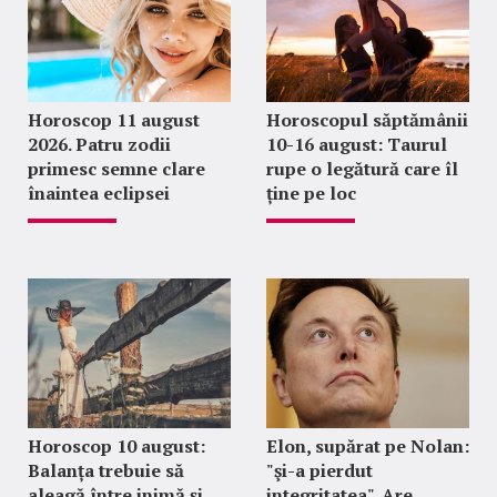
Horoscop 11 august
Horoscopul săptămânii
2026. Patru zodii
10-16 august: Taurul
primesc semne clare
rupe o legătură care îl
înaintea eclipsei
ține pe loc
Horoscop 10 august:
Elon, supărat pe Nolan:
Balanța trebuie să
"şi-a pierdut
aleagă între inimă și
integritatea". Are