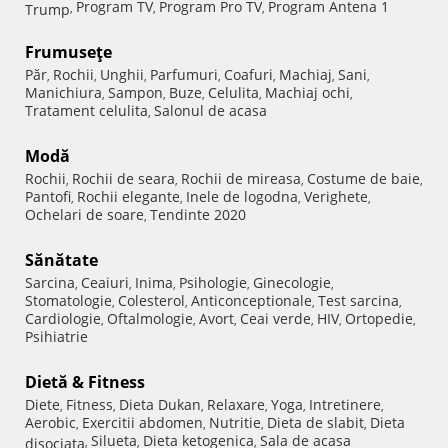
Program TV
Program Pro TV
Program Antena 1
Trump
,
,
,
Frumuseţe
Păr
Rochii
Unghii
Parfumuri
Coafuri
Machiaj
Sani
,
,
,
,
,
,
,
Manichiura
Sampon
Buze
Celulita
Machiaj ochi
,
,
,
,
,
Tratament celulita
Salonul de acasa
,
Modă
Rochii
Rochii de seara
Rochii de mireasa
Costume de baie
,
,
,
,
Pantofi
Rochii elegante
Inele de logodna
Verighete
,
,
,
,
Ochelari de soare
Tendinte 2020
,
Sănătate
Sarcina
Ceaiuri
Inima
Psihologie
Ginecologie
,
,
,
,
,
Stomatologie
Colesterol
Anticonceptionale
Test sarcina
,
,
,
,
Cardiologie
Oftalmologie
Avort
Ceai verde
HIV
Ortopedie
,
,
,
,
,
,
Psihiatrie
Dietă & Fitness
Diete
Fitness
Dieta Dukan
Relaxare
Yoga
Intretinere
,
,
,
,
,
,
Aerobic
Exercitii abdomen
Nutritie
Dieta de slabit
Dieta
,
,
,
,
Silueta
Dieta ketogenica
Sala de acasa
disociata
,
,
,