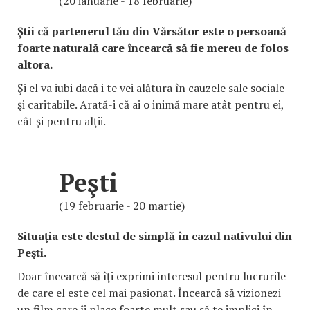
(20 ianuarie - 18 februarie)
Ştii că partenerul tău din Vărsător este o persoană
foarte naturală care încearcă să fie mereu de folos
altora.
Şi el va iubi dacă i te vei alătura în cauzele sale sociale
şi caritabile. Arată-i că ai o inimă mare atât pentru ei,
cât şi pentru alţii.
Peşti
(19 februarie - 20 martie)
Situaţia este destul de simplă în cazul nativului din
Peşti.
Doar încearcă să îţi exprimi interesul pentru lucrurile
de care el este cel mai pasionat. Încearcă să vizionezi
un film care îi place foarte mult sau să te implici în