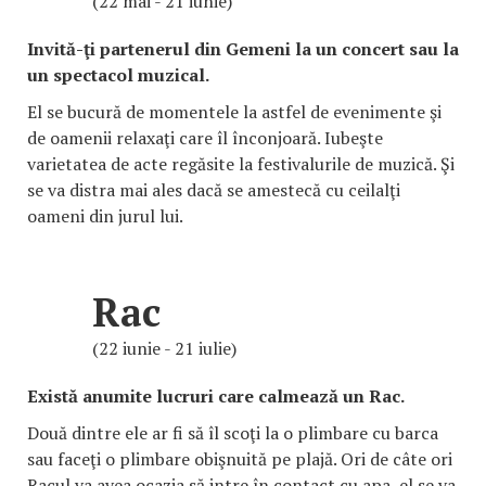
(22 mai - 21 iunie)
Invită-ţi partenerul din Gemeni la un concert sau la
un spectacol muzical.
El se bucură de momentele la astfel de evenimente şi
de oamenii relaxaţi care îl înconjoară. Iubeşte
varietatea de acte regăsite la festivalurile de muzică. Şi
se va distra mai ales dacă se amestecă cu ceilalţi
oameni din jurul lui.
Rac
(22 iunie - 21 iulie)
Există anumite lucruri care calmează un Rac.
Două dintre ele ar fi să îl scoţi la o plimbare cu barca
sau faceţi o plimbare obişnuită pe plajă. Ori de câte ori
Racul va avea ocazia să intre în contact cu apa, el se va