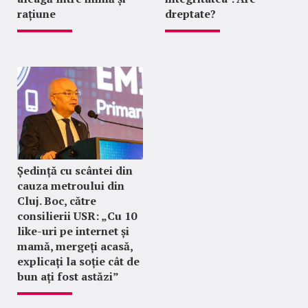
rațiune
dreptate?
Ședință cu scântei din
cauza metroului din
Cluj. Boc, către
consilierii USR: „Cu 10
like-uri pe internet și
mamă, mergeți acasă,
explicați la soție cât de
bun ați fost astăzi”