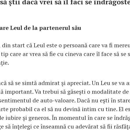
să ştii dacă vrei să îl faci se îndrăgost
are Leul de la partenerul său
i din start că Leul este o persoană care va fi me
 tip care ar vrea să fie cu cineva care îl face să se 
ţie.
facă să se simtă admirat şi apreciat. Un Leu se va a
tă important. Va trebui să găseşti o modalitate de 
sentimentul de auto-valoare. Dacă nu eşti în stare
arte probabil ca el să nu devină intim cu tine. El e
 de iubire şi generos. În momentul în care se îndră
e să înţelegi ce înseamnă cu adevărat să fii răsfăţat