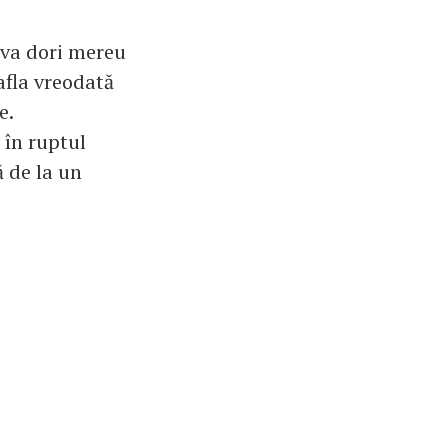
l va dori mereu
afla vreodată
e.
i în ruptul
ă de la un