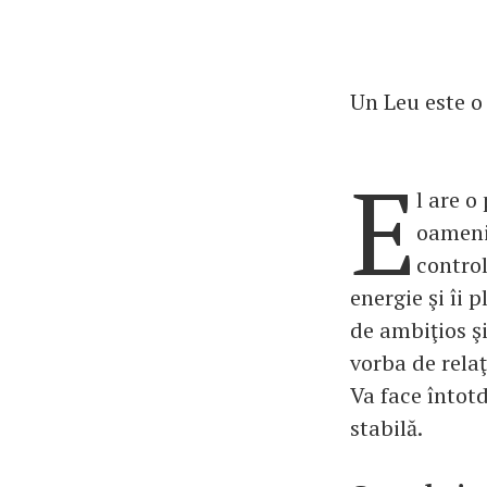
Un Leu este o
E
l are o
oamenii
control
energie şi îi 
de ambiţios şi
vorba de relaţ
Va face întotd
stabilă.