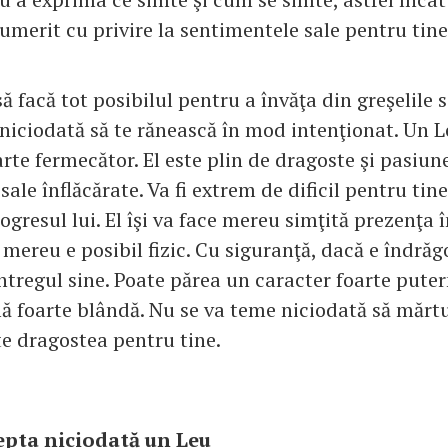
umerit cu privire la sentimentele sale pentru tine
să facă tot posibilul pentru a învăţa din greşelile 
 niciodată să te rănească în mod intenţionat. Un L
te fermecător. El este plin de dragoste şi pasiun
 sale înflăcărate. Va fi extrem de dificil pentru tin
ogresul lui. El îşi va face mereu simţită prezenţa î
mereu e posibil fizic. Cu siguranţă, dacă e îndrăgo
întregul sine. Poate părea un caracter foarte puter
mă foarte blândă. Nu se va teme niciodată să mărtu
te dragostea pentru tine.
epta niciodată un Leu