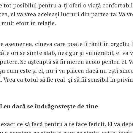
 tot posibilul pentru a-ţi oferi o viaţă confortabilă
ea, el va vrea aceleaşi lucruri din partea ta. Va v
mult efort în relaţie.
e asemenea, cineva care poate fi rănit în orgoliu 
câte ori se simte slab, nesigur şi vulnerabil, el va v
putere. Se aşteaptă să fii mereu acolo pentru el. Va
aşa cum este şi el, nu-i va plăcea dacă nu eşti sinc
. Vrea ca totul să fie real şi să fii sensibil în priv
 Leu dacă se îndrăgosteşte de tine
 exact ce să facă pentru a te face fericit. El va d
u a exprima ce simte şi cum se simte, astfel încât 