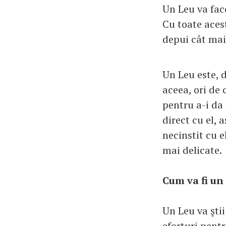
Un Leu va face
Cu toate acest
depui cât mai 
Un Leu este, d
aceea, ori de 
pentru a-i da 
direct cu el, 
necinstit cu el
mai delicate.
Cum va fi un
Un Leu va ştii
eforturi pentr