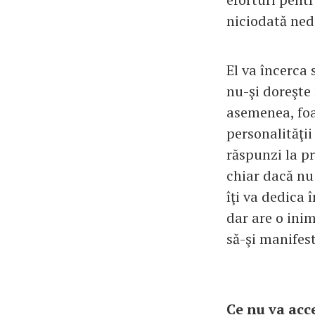
niciodată ned
El va încerca 
nu-şi doreşte
asemenea, foar
personalităţii
răspunzi la pr
chiar dacă nu 
îţi va dedica 
dar are o ini
să-şi manifes
Ce nu va acc