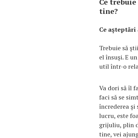
Ce trebuie 
tine?
Ce aşteptări 
Trebuie să şti
el însuşi. E un
util într-o rela
Va dori să îl 
faci să se sim
încrederea şi 
lucru, este fo
grijuliu, plin
tine, vei ajung