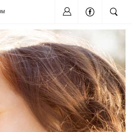
Nu ai cont?
Inregistreaza-
UM