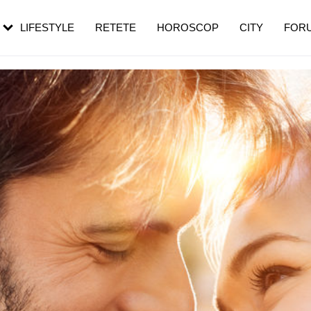
rezești mai des
Cât durează, cum te pregătești și cât
i în vârstă
de dureroasă este investigația
LIFESTYLE
RETETE
HOROSCOP
CITY
FOR