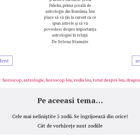
Fidelia, prima școală de
astrologie din România. Îmi
place să vă țin la curent cu ce
spun astrele și să vă
povestesc despre importanța
astrologiei în relații.
De
Selena Stamate
dent
ar
:
horoscop
,
astrologie
,
horoscop leu
,
zodia leu
,
totul despre leu
,
dragos
Pe aceeasi tema...
Cele mai neliniştite 5 zodii. Se îngrijoează din orice!
Cât de vorbăreţe sunt zodiile