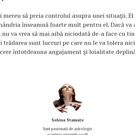
 mereu să preia controlul asupra unei situaţii. E
i mândria înseamnă foarte mult pentru el. Dacă va 
t, nu va vrea să mai aibă niciodată de-a face cu tin
şi trădarea sunt lucruri pe care nu le va tolera nic
 cere întotdeauna angajament şi loialitate deplin
Selena Stamate
Sunt pasionată de astrologie
și urmez cursurile școlii