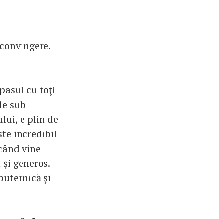
 convingere.
pasul cu toţi
le sub
lui, e plin de
ste incredibil
 când vine
 şi generos.
puternică şi