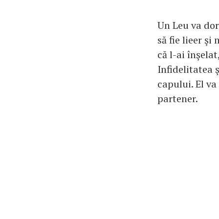
Un Leu va dori
să fie lieer ş
că l-ai înşela
Infidelitatea 
capului. El va
partener.