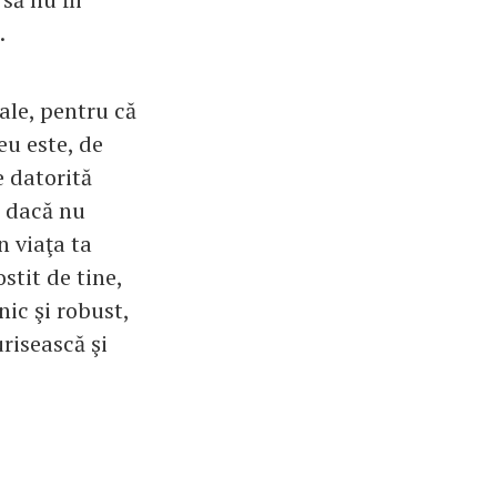
.
sale, pentru că
eu este, de
e datorită
e dacă nu
n viaţa ta
stit de tine,
nic şi robust,
risească şi