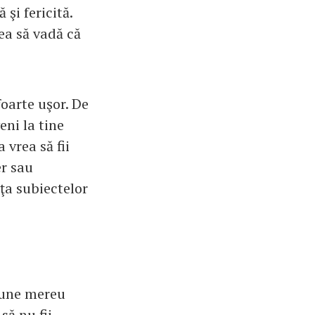
 şi fericită.
rea să vadă că
foarte uşor. De
eni la tine
 vrea să fii
er sau
inţa subiectelor
epune mereu
să nu fii