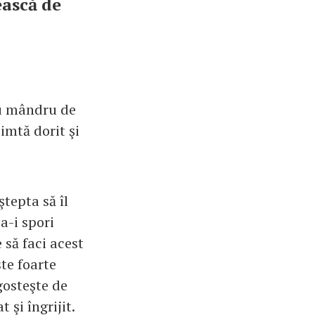
ească de
reu mândru de
simtă dorit şi
ştepta să îl
a-i spori
 să faci acest
ste foarte
gosteşte de
 şi îngrijit.