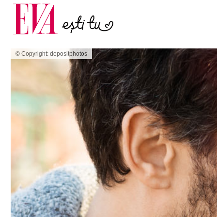
și 60 de ani. De ce te t
Carieră
pe măsură ce înaintez
Actualitate
© Copyright: depositphotos