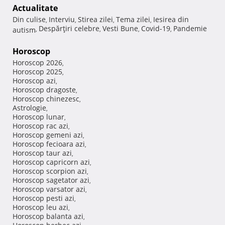
Actualitate
Din culise
Interviu
Stirea zilei
Tema zilei
Iesirea din
,
,
,
,
Despărţiri celebre
Vesti Bune
Covid-19
Pandemie
autism
,
,
,
,
Horoscop
Horoscop 2026
,
Horoscop 2025
,
Horoscop azi
,
Horoscop dragoste
,
Horoscop chinezesc
,
Astrologie
,
Horoscop lunar
,
Horoscop rac azi
,
Horoscop gemeni azi
,
Horoscop fecioara azi
,
Horoscop taur azi
,
Horoscop capricorn azi
,
Horoscop scorpion azi
,
Horoscop sagetator azi
,
Horoscop varsator azi
,
Horoscop pesti azi
,
Horoscop leu azi
,
Horoscop balanta azi
,