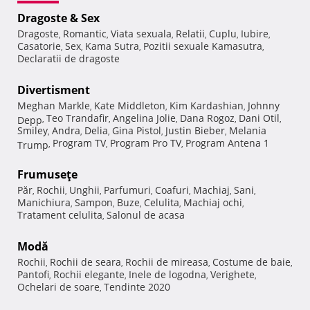
Dragoste & Sex
Dragoste
Romantic
Viata sexuala
Relatii
Cuplu
Iubire
,
,
,
,
,
,
Casatorie
Sex
Kama Sutra
Pozitii sexuale Kamasutra
,
,
,
,
Declaratii de dragoste
Divertisment
Meghan Markle
Kate Middleton
Kim Kardashian
Johnny
,
,
,
Teo Trandafir
Angelina Jolie
Dana Rogoz
Dani Otil
Depp
,
,
,
,
,
Smiley
Andra
Delia
Gina Pistol
Justin Bieber
Melania
,
,
,
,
,
Program TV
Program Pro TV
Program Antena 1
Trump
,
,
,
Frumuseţe
Păr
Rochii
Unghii
Parfumuri
Coafuri
Machiaj
Sani
,
,
,
,
,
,
,
Manichiura
Sampon
Buze
Celulita
Machiaj ochi
,
,
,
,
,
Tratament celulita
Salonul de acasa
,
Modă
Rochii
Rochii de seara
Rochii de mireasa
Costume de baie
,
,
,
,
Pantofi
Rochii elegante
Inele de logodna
Verighete
,
,
,
,
Ochelari de soare
Tendinte 2020
,