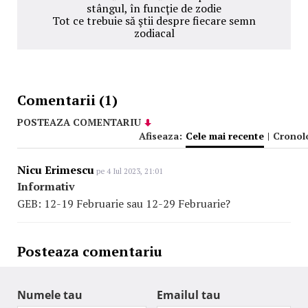
stângul, în funcţie de zodie
Tot ce trebuie să ştii despre fiecare semn
zodiacal
Comentarii (1)
POSTEAZA COMENTARIU
Afiseaza:
Cele mai recente
|
Cronol
Nicu Erimescu
pe 4 Iul 2023, 21:01
Informativ
GEB: 12-19 Februarie sau 12-29 Februarie?
Posteaza comentariu
Numele tau
Emailul tau