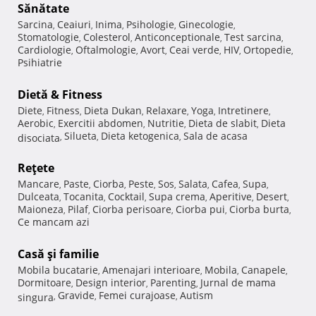
Sănătate
Sarcina
Ceaiuri
Inima
Psihologie
Ginecologie
,
,
,
,
,
Stomatologie
Colesterol
Anticonceptionale
Test sarcina
,
,
,
,
Cardiologie
Oftalmologie
Avort
Ceai verde
HIV
Ortopedie
,
,
,
,
,
,
Psihiatrie
Dietă & Fitness
Diete
Fitness
Dieta Dukan
Relaxare
Yoga
Intretinere
,
,
,
,
,
,
Aerobic
Exercitii abdomen
Nutritie
Dieta de slabit
Dieta
,
,
,
,
Silueta
Dieta ketogenica
Sala de acasa
disociata
,
,
,
Reţete
Mancare
Paste
Ciorba
Peste
Sos
Salata
Cafea
Supa
,
,
,
,
,
,
,
,
Dulceata
Tocanita
Cocktail
Supa crema
Aperitive
Desert
,
,
,
,
,
,
Maioneza
Pilaf
Ciorba perisoare
Ciorba pui
Ciorba burta
,
,
,
,
,
Ce mancam azi
Casă şi familie
Mobila bucatarie
Amenajari interioare
Mobila
Canapele
,
,
,
,
Dormitoare
Design interior
Parenting
Jurnal de mama
,
,
,
Gravide
Femei curajoase
Autism
singura
,
,
,