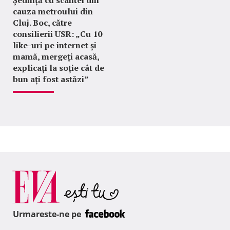
Ședință cu scântei din
cauza metroului din
Cluj. Boc, către
consilierii USR: „Cu 10
like-uri pe internet și
mamă, mergeți acasă,
explicați la soție cât de
bun ați fost astăzi”
Urmareste-ne pe