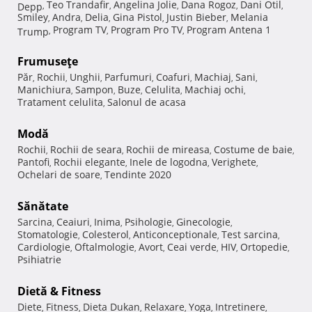
Teo Trandafir
Angelina Jolie
Dana Rogoz
Dani Otil
Depp
,
,
,
,
,
Smiley
Andra
Delia
Gina Pistol
Justin Bieber
Melania
,
,
,
,
,
Program TV
Program Pro TV
Program Antena 1
Trump
,
,
,
Frumuseţe
Păr
Rochii
Unghii
Parfumuri
Coafuri
Machiaj
Sani
,
,
,
,
,
,
,
Manichiura
Sampon
Buze
Celulita
Machiaj ochi
,
,
,
,
,
Tratament celulita
Salonul de acasa
,
Modă
Rochii
Rochii de seara
Rochii de mireasa
Costume de baie
,
,
,
,
Pantofi
Rochii elegante
Inele de logodna
Verighete
,
,
,
,
Ochelari de soare
Tendinte 2020
,
Sănătate
Sarcina
Ceaiuri
Inima
Psihologie
Ginecologie
,
,
,
,
,
Stomatologie
Colesterol
Anticonceptionale
Test sarcina
,
,
,
,
Cardiologie
Oftalmologie
Avort
Ceai verde
HIV
Ortopedie
,
,
,
,
,
,
Psihiatrie
Dietă & Fitness
Diete
Fitness
Dieta Dukan
Relaxare
Yoga
Intretinere
,
,
,
,
,
,