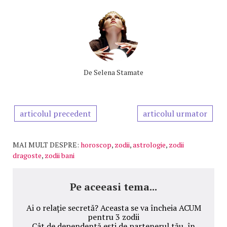
De
Selena Stamate
articolul precedent
articolul urmator
MAI MULT DESPRE:
horoscop
,
zodii
,
astrologie
,
zodii
dragoste
,
zodii bani
Pe aceeasi tema...
Ai o relație secretă? Aceasta se va încheia ACUM
pentru 3 zodii
Cât de dependentă ești de partenerul tău, în