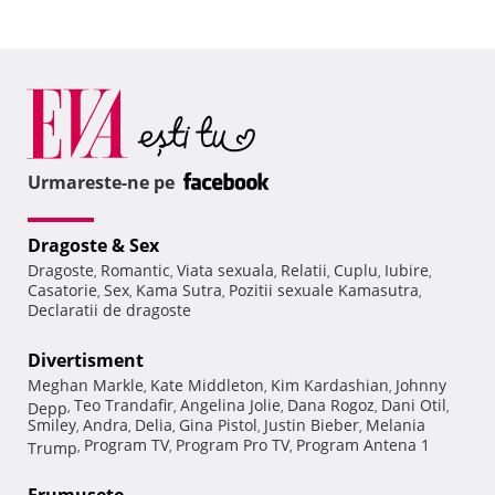
Urmareste-ne pe
Dragoste & Sex
Dragoste
Romantic
Viata sexuala
Relatii
Cuplu
Iubire
,
,
,
,
,
,
Casatorie
Sex
Kama Sutra
Pozitii sexuale Kamasutra
,
,
,
,
Declaratii de dragoste
Divertisment
Meghan Markle
Kate Middleton
Kim Kardashian
Johnny
,
,
,
Teo Trandafir
Angelina Jolie
Dana Rogoz
Dani Otil
Depp
,
,
,
,
,
Smiley
Andra
Delia
Gina Pistol
Justin Bieber
Melania
,
,
,
,
,
Program TV
Program Pro TV
Program Antena 1
Trump
,
,
,