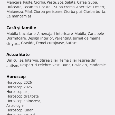
Mancare
Paste
Ciorba
Peste
Sos
Salata
Cafea
Supa
,
,
,
,
,
,
,
,
Dulceata
Tocanita
Cocktail
Supa crema
Aperitive
Desert
,
,
,
,
,
,
Maioneza
Pilaf
Ciorba perisoare
Ciorba pui
Ciorba burta
,
,
,
,
,
Ce mancam azi
Casă şi familie
Mobila bucatarie
Amenajari interioare
Mobila
Canapele
,
,
,
,
Dormitoare
Design interior
Parenting
Jurnal de mama
,
,
,
Gravide
Femei curajoase
Autism
singura
,
,
,
Actualitate
Din culise
Interviu
Stirea zilei
Tema zilei
Iesirea din
,
,
,
,
Despărţiri celebre
Vesti Bune
Covid-19
Pandemie
autism
,
,
,
,
Horoscop
Horoscop 2026
,
Horoscop 2025
,
Horoscop azi
,
Horoscop dragoste
,
Horoscop chinezesc
,
Astrologie
,
Horoscop lunar
,
Horoscop rac azi
,