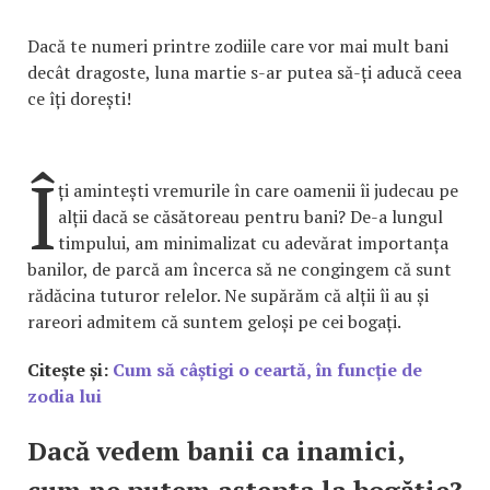
Dacă te numeri printre zodiile care vor mai mult bani
decât dragoste, luna martie s-ar putea să-ți aducă ceea
ce îți dorești!
Î
ți amintești vremurile în care oamenii îi judecau pe
alții dacă se căsătoreau pentru bani? De-a lungul
timpului, am minimalizat cu adevărat importanța
banilor, de parcă am încerca să ne congingem că sunt
rădăcina tuturor relelor. Ne supărăm că alții îi au și
rareori admitem că suntem geloși pe cei bogați.
Citește și:
Cum să câștigi o ceartă, în funcție de
zodia lui
Dacă vedem banii ca inamici,
cum ne putem aștepta la bogăție?