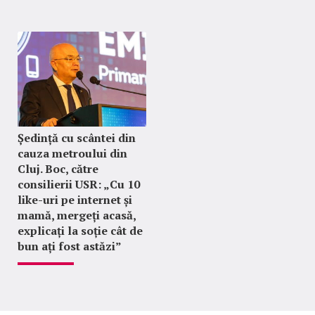
Ședință cu scântei din
cauza metroului din
Cluj. Boc, către
consilierii USR: „Cu 10
like-uri pe internet și
mamă, mergeți acasă,
explicați la soție cât de
bun ați fost astăzi”