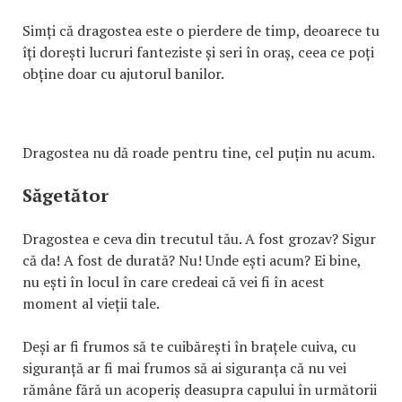
Simți că dragostea este o pierdere de timp, deoarece tu
îți dorești lucruri fanteziste și seri în oraș, ceea ce poți
obține doar cu ajutorul banilor.
Dragostea nu dă roade pentru tine, cel puțin nu acum.
Săgetător
Dragostea e ceva din trecutul tău. A fost grozav? Sigur
că da! A fost de durată? Nu! Unde ești acum? Ei bine,
nu ești în locul în care credeai că vei fi în acest
moment al vieții tale.
Deși ar fi frumos să te cuibărești în brațele cuiva, cu
siguranță ar fi mai frumos să ai siguranța că nu vei
rămâne fără un acoperiș deasupra capului în următorii