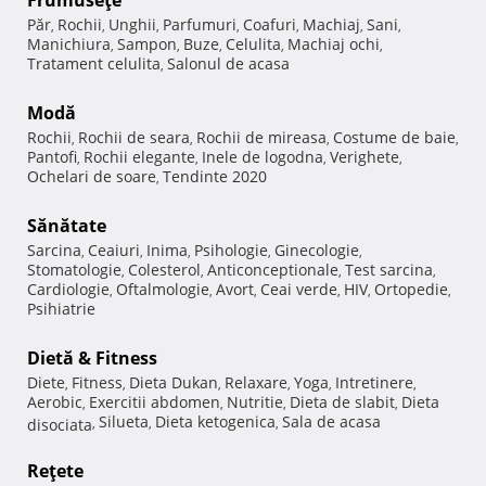
Frumuseţe
Păr
Rochii
Unghii
Parfumuri
Coafuri
Machiaj
Sani
,
,
,
,
,
,
,
Manichiura
Sampon
Buze
Celulita
Machiaj ochi
,
,
,
,
,
Tratament celulita
Salonul de acasa
,
Modă
Rochii
Rochii de seara
Rochii de mireasa
Costume de baie
,
,
,
,
Pantofi
Rochii elegante
Inele de logodna
Verighete
,
,
,
,
Ochelari de soare
Tendinte 2020
,
Sănătate
Sarcina
Ceaiuri
Inima
Psihologie
Ginecologie
,
,
,
,
,
Stomatologie
Colesterol
Anticonceptionale
Test sarcina
,
,
,
,
Cardiologie
Oftalmologie
Avort
Ceai verde
HIV
Ortopedie
,
,
,
,
,
,
Psihiatrie
Dietă & Fitness
Diete
Fitness
Dieta Dukan
Relaxare
Yoga
Intretinere
,
,
,
,
,
,
Aerobic
Exercitii abdomen
Nutritie
Dieta de slabit
Dieta
,
,
,
,
Silueta
Dieta ketogenica
Sala de acasa
disociata
,
,
,
Reţete