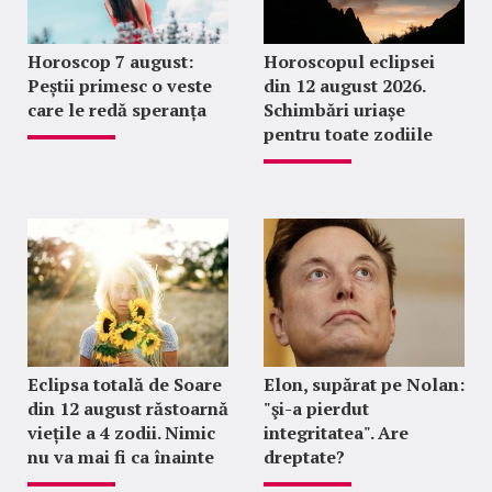
Horoscop 7 august:
Horoscopul eclipsei
Peștii primesc o veste
din 12 august 2026.
care le redă speranța
Schimbări uriașe
pentru toate zodiile
Eclipsa totală de Soare
Elon, supărat pe Nolan:
din 12 august răstoarnă
"şi-a pierdut
viețile a 4 zodii. Nimic
integritatea". Are
nu va mai fi ca înainte
dreptate?