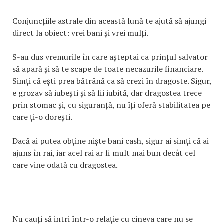
Conjuncțiile astrale din această lună te ajută să ajungi
direct la obiect: vrei bani și vrei mulți.
S-au dus vremurile în care așteptai ca prințul salvator
să apară și să te scape de toate necazurile financiare.
Simți că ești prea bătrână ca să crezi în dragoste. Sigur,
e grozav să iubești și să fii iubită, dar dragostea trece
prin stomac și, cu siguranță, nu îți oferă stabilitatea pe
care ți-o dorești.
Dacă ai putea obține niște bani cash, sigur ai simți că ai
ajuns în rai, iar acel rai ar fi mult mai bun decât cel
care vine odată cu dragostea.
Nu cauți să intri într-o relație cu cineva care nu se