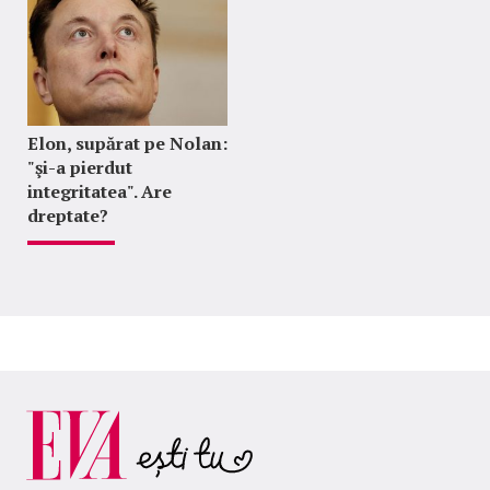
Elon, supărat pe Nolan:
"şi-a pierdut
integritatea". Are
dreptate?