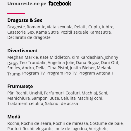
Urmareste-ne pe
Dragoste & Sex
Dragoste
Romantic
Viata sexuala
Relatii
Cuplu
Iubire
,
,
,
,
,
,
Casatorie
Sex
Kama Sutra
Pozitii sexuale Kamasutra
,
,
,
,
Declaratii de dragoste
Divertisment
Meghan Markle
Kate Middleton
Kim Kardashian
Johnny
,
,
,
Teo Trandafir
Angelina Jolie
Dana Rogoz
Dani Otil
Depp
,
,
,
,
,
Smiley
Andra
Delia
Gina Pistol
Justin Bieber
Melania
,
,
,
,
,
Program TV
Program Pro TV
Program Antena 1
Trump
,
,
,
Frumuseţe
Păr
Rochii
Unghii
Parfumuri
Coafuri
Machiaj
Sani
,
,
,
,
,
,
,
Manichiura
Sampon
Buze
Celulita
Machiaj ochi
,
,
,
,
,
Tratament celulita
Salonul de acasa
,
Modă
Rochii
Rochii de seara
Rochii de mireasa
Costume de baie
,
,
,
,
Pantofi
Rochii elegante
Inele de logodna
Verighete
,
,
,
,