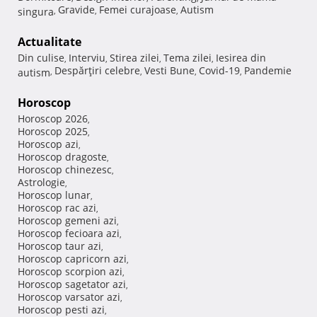
Gravide
Femei curajoase
Autism
singura
,
,
,
Actualitate
Din culise
Interviu
Stirea zilei
Tema zilei
Iesirea din
,
,
,
,
Despărţiri celebre
Vesti Bune
Covid-19
Pandemie
autism
,
,
,
,
Horoscop
Horoscop 2026
,
Horoscop 2025
,
Horoscop azi
,
Horoscop dragoste
,
Horoscop chinezesc
,
Astrologie
,
Horoscop lunar
,
Horoscop rac azi
,
Horoscop gemeni azi
,
Horoscop fecioara azi
,
Horoscop taur azi
,
Horoscop capricorn azi
,
Horoscop scorpion azi
,
Horoscop sagetator azi
,
Horoscop varsator azi
,
Horoscop pesti azi
,