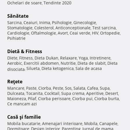
Ochelari de soare
Tendinte 2020
,
Sănătate
Sarcina
Ceaiuri
Inima
Psihologie
Ginecologie
,
,
,
,
,
Stomatologie
Colesterol
Anticonceptionale
Test sarcina
,
,
,
,
Cardiologie
Oftalmologie
Avort
Ceai verde
HIV
Ortopedie
,
,
,
,
,
,
Psihiatrie
Dietă & Fitness
Diete
Fitness
Dieta Dukan
Relaxare
Yoga
Intretinere
,
,
,
,
,
,
Aerobic
Exercitii abdomen
Nutritie
Dieta de slabit
Dieta
,
,
,
,
Silueta
Dieta ketogenica
Sala de acasa
disociata
,
,
,
Reţete
Mancare
Paste
Ciorba
Peste
Sos
Salata
Cafea
Supa
,
,
,
,
,
,
,
,
Dulceata
Tocanita
Cocktail
Supa crema
Aperitive
Desert
,
,
,
,
,
,
Maioneza
Pilaf
Ciorba perisoare
Ciorba pui
Ciorba burta
,
,
,
,
,
Ce mancam azi
Casă şi familie
Mobila bucatarie
Amenajari interioare
Mobila
Canapele
,
,
,
,
Dormitoare
Design interior
Parenting
Jurnal de mama
,
,
,