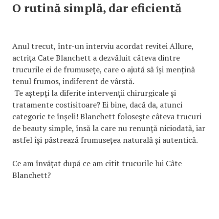
O rutină simplă, dar eficientă
Anul trecut, într-un interviu acordat revitei Allure,
actrița Cate Blanchett a dezvăluit câteva dintre
trucurile ei de frumusețe, care o ajută să își mențină
tenul frumos, indiferent de vârstă.
Te aștepți la diferite intervenții chirurgicale și
tratamente costisitoare? Ei bine, dacă da, atunci
categoric te înșeli! Blanchett folosește câteva trucuri
de beauty simple, însă la care nu renunță niciodată, iar
astfel își păstrează frumusețea naturală și autentică.
Ce am învățat după ce am citit trucurile lui Câte
Blanchett?