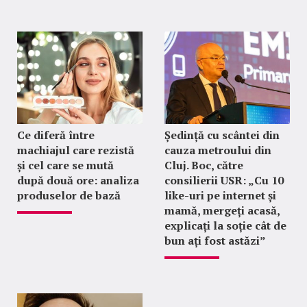
Ce diferă între
Ședință cu scântei din
machiajul care rezistă
cauza metroului din
și cel care se mută
Cluj. Boc, către
după două ore: analiza
consilierii USR: „Cu 10
produselor de bază
like-uri pe internet și
mamă, mergeți acasă,
explicați la soție cât de
bun ați fost astăzi”