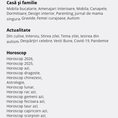
Casă şi familie
Mobila bucatarie
Amenajari interioare
Mobila
Canapele
,
,
,
,
Dormitoare
Design interior
Parenting
Jurnal de mama
,
,
,
Gravide
Femei curajoase
Autism
singura
,
,
,
Actualitate
Din culise
Interviu
Stirea zilei
Tema zilei
Iesirea din
,
,
,
,
Despărţiri celebre
Vesti Bune
Covid-19
Pandemie
autism
,
,
,
,
Horoscop
Horoscop 2026
,
Horoscop 2025
,
Horoscop azi
,
Horoscop dragoste
,
Horoscop chinezesc
,
Astrologie
,
Horoscop lunar
,
Horoscop rac azi
,
Horoscop gemeni azi
,
Horoscop fecioara azi
,
Horoscop taur azi
,
Horoscop capricorn azi
,
Horoscop scorpion azi
,