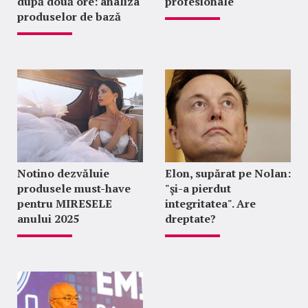
după două ore: analiza
profesionale
produselor de bază
Notino dezvăluie
Elon, supărat pe Nolan:
produsele must-have
"şi-a pierdut
pentru MIRESELE
integritatea". Are
anului 2025
dreptate?