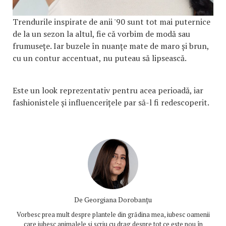
Trendurile inspirate de anii '90 sunt tot mai puternice
de la un sezon la altul, fie că vorbim de modă sau
frumusețe. Iar buzele în nuanțe mate de maro și brun,
cu un contur accentuat, nu puteau să lipsească.
Este un look reprezentativ pentru acea perioadă, iar
fashionistele și influencerițele par să-l fi redescoperit.
De
Georgiana Dorobanțu
Vorbesc prea mult despre plantele din grădina mea, iubesc oamenii
care iubesc animalele și scriu cu drag despre tot ce este nou în