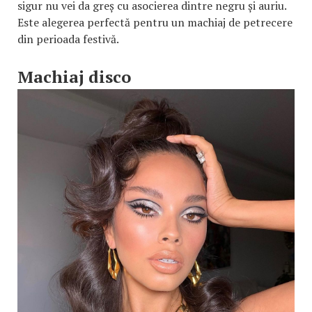
sigur nu vei da greș cu asocierea dintre negru și auriu.
Este alegerea perfectă pentru un machiaj de petrecere
din perioada festivă.
Machiaj disco