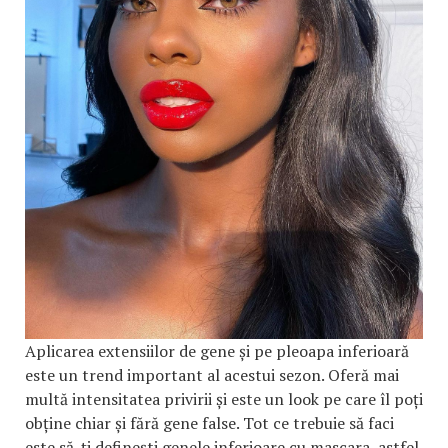
Aplicarea extensiilor de gene și pe pleoapa inferioară
este un trend important al acestui sezon. Oferă mai
multă intensitatea privirii și este un look pe care îl poți
obține chiar și fără gene false. Tot ce trebuie să faci
este să-ți definești genele inferioare cu mascara, astfel