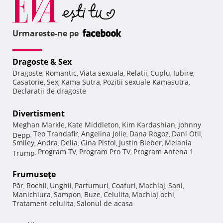
Urmareste-ne pe
Dragoste & Sex
Dragoste
Romantic
Viata sexuala
Relatii
Cuplu
Iubire
,
,
,
,
,
,
Casatorie
Sex
Kama Sutra
Pozitii sexuale Kamasutra
,
,
,
,
Declaratii de dragoste
Divertisment
Meghan Markle
Kate Middleton
Kim Kardashian
Johnny
,
,
,
Teo Trandafir
Angelina Jolie
Dana Rogoz
Dani Otil
Depp
,
,
,
,
,
Smiley
Andra
Delia
Gina Pistol
Justin Bieber
Melania
,
,
,
,
,
Program TV
Program Pro TV
Program Antena 1
Trump
,
,
,
Frumuseţe
Păr
Rochii
Unghii
Parfumuri
Coafuri
Machiaj
Sani
,
,
,
,
,
,
,
Manichiura
Sampon
Buze
Celulita
Machiaj ochi
,
,
,
,
,
Tratament celulita
Salonul de acasa
,