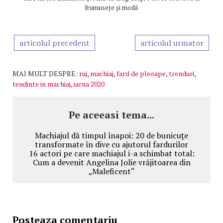
frumusețe și modă
articolul precedent
articolul urmator
MAI MULT DESPRE:
ruj
,
machiaj
,
fard de pleoape
,
trenduri
,
tendinte in machiaj
,
iarna 2020
Pe aceeasi tema...
Machiajul dă timpul înapoi: 20 de bunicuțe
transformate în dive cu ajutorul fardurilor
16 actori pe care machiajul i-a schimbat total:
Cum a devenit Angelina Jolie vrăjitoarea din
„Maleficent“
Posteaza comentariu