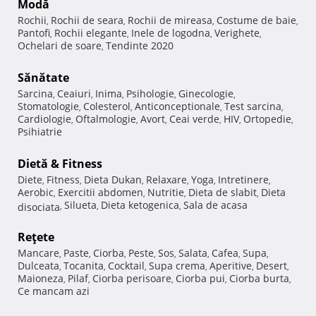
Modă
Rochii
Rochii de seara
Rochii de mireasa
Costume de baie
,
,
,
,
Pantofi
Rochii elegante
Inele de logodna
Verighete
,
,
,
,
Ochelari de soare
Tendinte 2020
,
Sănătate
Sarcina
Ceaiuri
Inima
Psihologie
Ginecologie
,
,
,
,
,
Stomatologie
Colesterol
Anticonceptionale
Test sarcina
,
,
,
,
Cardiologie
Oftalmologie
Avort
Ceai verde
HIV
Ortopedie
,
,
,
,
,
,
Psihiatrie
Dietă & Fitness
Diete
Fitness
Dieta Dukan
Relaxare
Yoga
Intretinere
,
,
,
,
,
,
Aerobic
Exercitii abdomen
Nutritie
Dieta de slabit
Dieta
,
,
,
,
Silueta
Dieta ketogenica
Sala de acasa
disociata
,
,
,
Reţete
Mancare
Paste
Ciorba
Peste
Sos
Salata
Cafea
Supa
,
,
,
,
,
,
,
,
Dulceata
Tocanita
Cocktail
Supa crema
Aperitive
Desert
,
,
,
,
,
,
Maioneza
Pilaf
Ciorba perisoare
Ciorba pui
Ciorba burta
,
,
,
,
,
Ce mancam azi