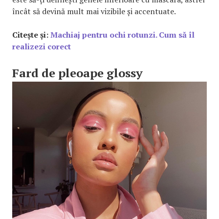
încât să devină mult mai vizibile și accentuate.
Citește și:
Machiaj pentru ochi rotunzi. Cum să îl
realizezi corect
Fard de pleoape glossy