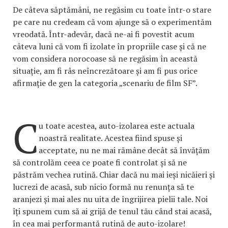
De câteva săptămâni, ne regăsim cu toate într-o stare
pe care nu credeam că vom ajunge să o experimentăm
vreodată. Într-adevăr, dacă ne-ai fi povestit acum
câteva luni că vom fi izolate în propriile case și că ne
vom considera norocoase să ne regăsim în această
situație, am fi râs neîncrezătoare și am fi pus orice
afirmație de gen la categoria „scenariu de film SF”.
C
u toate acestea, auto-izolarea este actuala
noastră realitate. Acestea fiind spuse și
acceptate, nu ne mai rămâne decât să învățăm
să controlăm ceea ce poate fi controlat și să ne
păstrăm vechea rutină. Chiar dacă nu mai ieși nicăieri și
lucrezi de acasă, sub nicio formă nu renunța să te
aranjezi și mai ales nu uita de îngrijirea pielii tale. Noi
îți spunem cum să ai grijă de tenul tău când stai acasă,
în cea mai performantă rutină de auto-izolare!