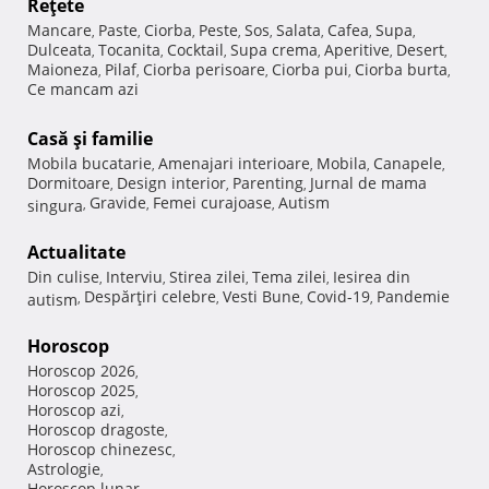
Reţete
Mancare
Paste
Ciorba
Peste
Sos
Salata
Cafea
Supa
,
,
,
,
,
,
,
,
Dulceata
Tocanita
Cocktail
Supa crema
Aperitive
Desert
,
,
,
,
,
,
Maioneza
Pilaf
Ciorba perisoare
Ciorba pui
Ciorba burta
,
,
,
,
,
Ce mancam azi
Casă şi familie
Mobila bucatarie
Amenajari interioare
Mobila
Canapele
,
,
,
,
Dormitoare
Design interior
Parenting
Jurnal de mama
,
,
,
Gravide
Femei curajoase
Autism
singura
,
,
,
Actualitate
Din culise
Interviu
Stirea zilei
Tema zilei
Iesirea din
,
,
,
,
Despărţiri celebre
Vesti Bune
Covid-19
Pandemie
autism
,
,
,
,
Horoscop
Horoscop 2026
,
Horoscop 2025
,
Horoscop azi
,
Horoscop dragoste
,
Horoscop chinezesc
,
Astrologie
,
Horoscop lunar