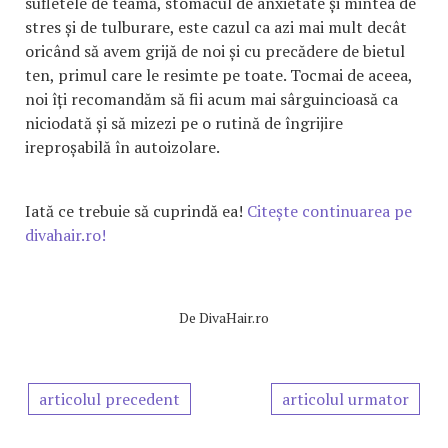
sufletele de teamă, stomacul de anxietate și mintea de
stres și de tulburare, este cazul ca azi mai mult decât
oricând să avem grijă de noi și cu precădere de bietul
ten, primul care le resimte pe toate. Tocmai de aceea,
noi îți recomandăm să fii acum mai sârguincioasă ca
niciodată și să mizezi pe o rutină de îngrijire
ireproșabilă în autoizolare.
Iată ce trebuie să cuprindă ea!
Citește continuarea pe
divahair.ro!
De
DivaHair.ro
articolul precedent
articolul urmator