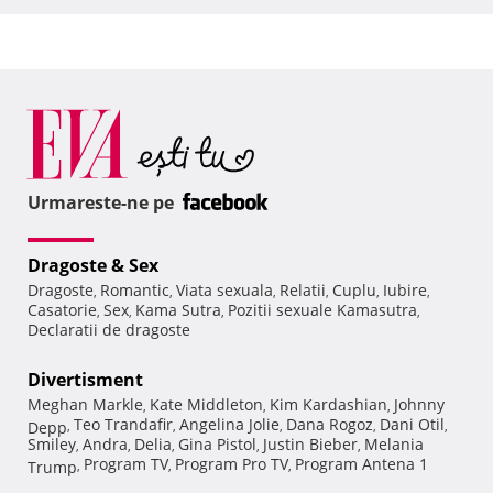
Urmareste-ne pe
Dragoste & Sex
Dragoste
Romantic
Viata sexuala
Relatii
Cuplu
Iubire
,
,
,
,
,
,
Casatorie
Sex
Kama Sutra
Pozitii sexuale Kamasutra
,
,
,
,
Declaratii de dragoste
Divertisment
Meghan Markle
Kate Middleton
Kim Kardashian
Johnny
,
,
,
Teo Trandafir
Angelina Jolie
Dana Rogoz
Dani Otil
Depp
,
,
,
,
,
Smiley
Andra
Delia
Gina Pistol
Justin Bieber
Melania
,
,
,
,
,
Program TV
Program Pro TV
Program Antena 1
Trump
,
,
,