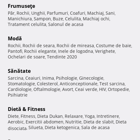
Frumuseţe
Păr
Rochii
Unghii
Parfumuri
Coafuri
Machiaj
Sani
,
,
,
,
,
,
,
Manichiura
Sampon
Buze
Celulita
Machiaj ochi
,
,
,
,
,
Tratament celulita
Salonul de acasa
,
Modă
Rochii
Rochii de seara
Rochii de mireasa
Costume de baie
,
,
,
,
Pantofi
Rochii elegante
Inele de logodna
Verighete
,
,
,
,
Ochelari de soare
Tendinte 2020
,
Sănătate
Sarcina
Ceaiuri
Inima
Psihologie
Ginecologie
,
,
,
,
,
Stomatologie
Colesterol
Anticonceptionale
Test sarcina
,
,
,
,
Cardiologie
Oftalmologie
Avort
Ceai verde
HIV
Ortopedie
,
,
,
,
,
,
Psihiatrie
Dietă & Fitness
Diete
Fitness
Dieta Dukan
Relaxare
Yoga
Intretinere
,
,
,
,
,
,
Aerobic
Exercitii abdomen
Nutritie
Dieta de slabit
Dieta
,
,
,
,
Silueta
Dieta ketogenica
Sala de acasa
disociata
,
,
,