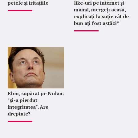
petele și iritațiile
like-uri pe internet și
mamă, mergeți acasă,
explicați la soție cât de
bun ați fost astăzi”
Elon, supărat pe Nolan:
"şi-a pierdut
integritatea". Are
dreptate?