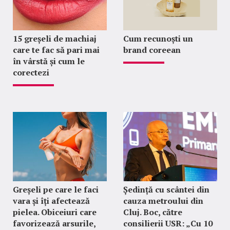
15 greșeli de machiaj
Cum recunoști un
care te fac să pari mai
brand coreean
în vârstă și cum le
corectezi
Greșeli pe care le faci
Ședință cu scântei din
vara și îți afectează
cauza metroului din
pielea. Obiceiuri care
Cluj. Boc, către
favorizează arsurile,
consilierii USR: „Cu 10