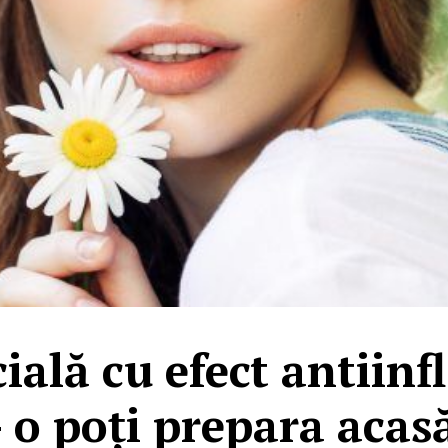
ială cu efect antiinf
 o poți prepara acas