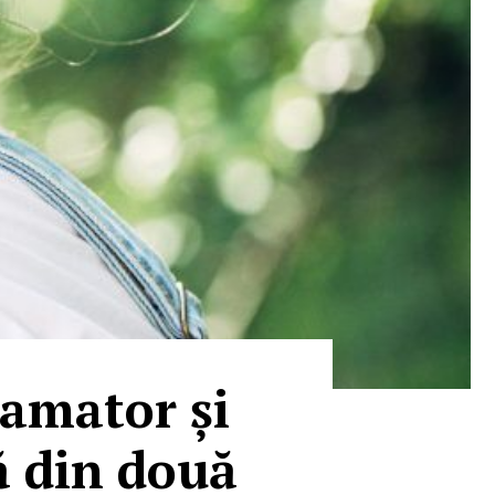
lamator și
ă din două