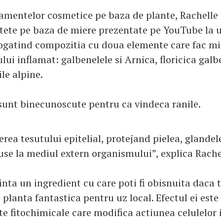
amentelor cosmetice pe baza de plante, Rachelle 
etete pe baza de miere prezentate pe YouTube la u
ogatind compozitia cu doua elemente care fac m
ui inflamat: galbenelele si Arnica, floricica galb
le alpine.
sunt binecunoscute pentru ca vindeca ranile.
erea tesutului epitelial, protejand pielea, glandel
use la mediul extern organismului”, explica Rache
nta un ingredient cu care poti fi obisnuita daca 
o planta fantastica pentru uz local. Efectul ei est
e fitochimicale care modifica actiunea celulelor 