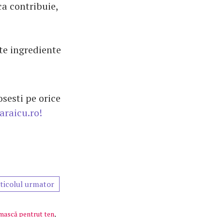
ca contribuie,
lte ingrediente
sesti pe orice
araicu.ro!
ticolul urmator
mască pentrut ten
,