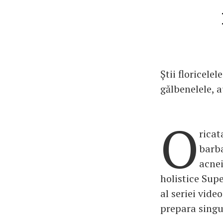
Știi floricele
gălbenelele, 
O
ricat
barba
acnei
holistice Supe
al seriei vid
prepara singu