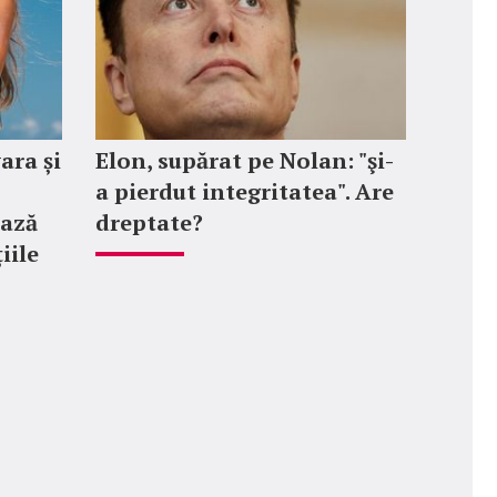
vara și
Elon, supărat pe Nolan: "şi-
a pierdut integritatea". Are
ează
dreptate?
țiile