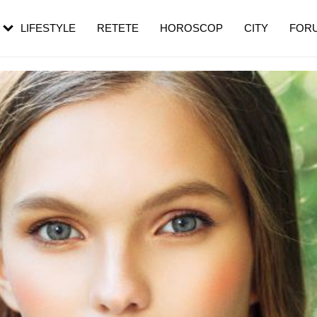
rezești mai des
Cât durează, cum te pregătești și cât
i în vârstă
de dureroasă este investigația
LIFESTYLE
RETETE
HOROSCOP
CITY
FOR