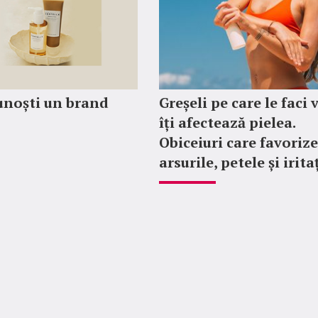
unoști un brand
Greșeli pe care le faci 
îți afectează pielea.
Obiceiuri care favoriz
arsurile, petele și irita