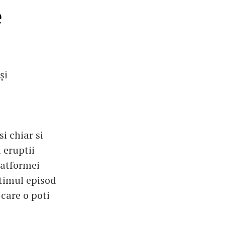
e
și
si chiar si
 eruptii
latformei
ltimul episod
care o poti