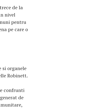
trece de la
n nivel
inuni pentru
ena pe care o
e si organele
lle Robinett.
te confrunti
e generat de
imunitare,