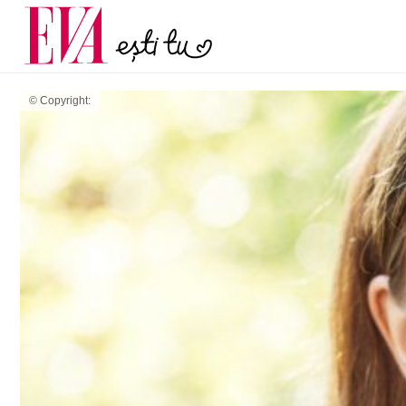
și 60 de ani. De ce te t
Carieră
pe măsură ce înaintez
Actualitate
© Copyright: