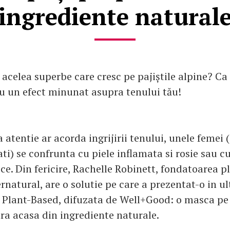
ingrediente natural
le acelea superbe care cresc pe pajiștile alpine? Ca 
au un efect minunat asupra tenului tău!
a atentie ar acorda ingrijirii tenului, unele femei (
ti) se confrunta cu piele inflamata si rosie sau cu
ce. Din fericire, Rachelle Robinett, fondatoarea p
rnatural, are o solutie pe care a prezentat-o in u
eo Plant-Based, difuzata de Well+Good: o masca pe 
ra acasa din ingrediente naturale.