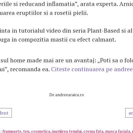
riile si reducand inflamatia”, arata experta. Arni
uarea eruptiilor si a rosetii pielii.
nta in tutorialul video din seria Plant-Based si a
auga in compozitia mastii cu efect calmant.
usul home made mai are un avantaj: „Poti sa o folo
ui”, recomanda ea.
Citeste continuarea pe andree
De
andreearaicu.ro
dent
ar
:
frumusete
,
ten
,
cosmetica
,
ingrijirea tenului
,
crema fata
,
masca faciala
,