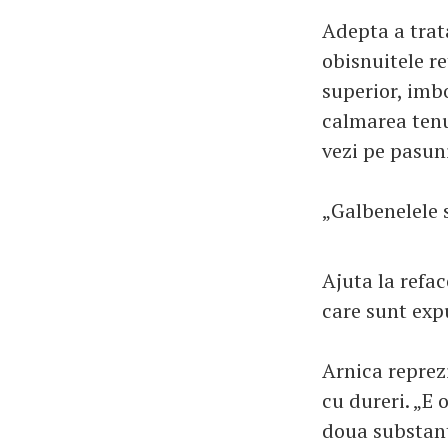
Adepta a trat
obisnuitele r
superior, imb
calmarea tenul
vezi pe pasuni
„Galbenelele 
Ajuta la refac
care sunt exp
Arnica reprezi
cu dureri. „E 
doua substant