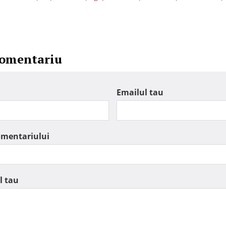
comentariu
Emailul tau
omentariului
l tau