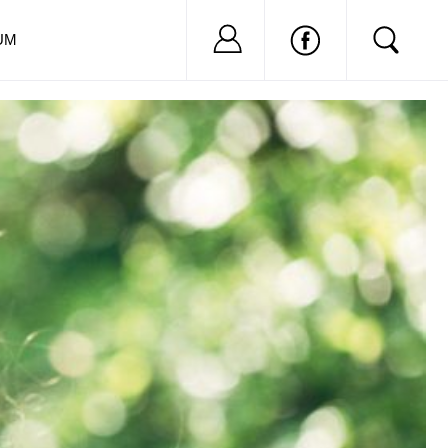
Nu ai cont?
Inregistreaza-
UM