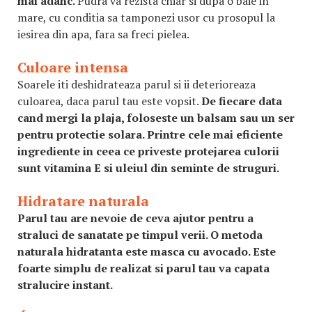
mai adanc.
Pudra va rezista chiar si dupa o baie in
mare, cu conditia sa tamponezi usor cu prosopul la
iesirea din apa, fara sa freci pielea.
Culoare intensa
Soarele iti deshidrateaza parul si ii deterioreaza
culoarea, daca parul tau este vopsit.
De fiecare data
cand mergi la plaja, foloseste un balsam sau un ser
pentru protectie solara. Printre cele mai eficiente
ingrediente in ceea ce priveste protejarea culorii
sunt vitamina E si uleiul din seminte de struguri.
Hidratare naturala
Parul tau are nevoie de ceva ajutor pentru a
straluci de sanatate pe timpul verii. O metoda
naturala hidratanta este masca cu avocado. Este
foarte simplu de realizat si parul tau va capata
stralucire instant.