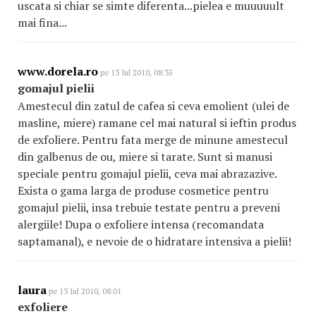
uscata si chiar se simte diferenta...pielea e muuuuult
mai fina...
www.dorela.ro
pe 13 Iul 2010, 08:35
gomajul pielii
Amestecul din zatul de cafea si ceva emolient (ulei de
masline, miere) ramane cel mai natural si ieftin produs
de exfoliere. Pentru fata merge de minune amestecul
din galbenus de ou, miere si tarate. Sunt si manusi
speciale pentru gomajul pielii, ceva mai abrazazive.
Exista o gama larga de produse cosmetice pentru
gomajul pielii, insa trebuie testate pentru a preveni
alergiile! Dupa o exfoliere intensa (recomandata
saptamanal), e nevoie de o hidratare intensiva a pielii!
laura
pe 13 Iul 2010, 08:01
exfoliere