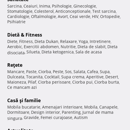
Sarcina
Ceaiuri
Inima
Psihologie
Ginecologie
,
,
,
,
,
Stomatologie
Colesterol
Anticonceptionale
Test sarcina
,
,
,
,
Cardiologie
Oftalmologie
Avort
Ceai verde
HIV
Ortopedie
,
,
,
,
,
,
Psihiatrie
Dietă & Fitness
Diete
Fitness
Dieta Dukan
Relaxare
Yoga
Intretinere
,
,
,
,
,
,
Aerobic
Exercitii abdomen
Nutritie
Dieta de slabit
Dieta
,
,
,
,
Silueta
Dieta ketogenica
Sala de acasa
disociata
,
,
,
Reţete
Mancare
Paste
Ciorba
Peste
Sos
Salata
Cafea
Supa
,
,
,
,
,
,
,
,
Dulceata
Tocanita
Cocktail
Supa crema
Aperitive
Desert
,
,
,
,
,
,
Maioneza
Pilaf
Ciorba perisoare
Ciorba pui
Ciorba burta
,
,
,
,
,
Ce mancam azi
Casă şi familie
Mobila bucatarie
Amenajari interioare
Mobila
Canapele
,
,
,
,
Dormitoare
Design interior
Parenting
Jurnal de mama
,
,
,
Gravide
Femei curajoase
Autism
singura
,
,
,