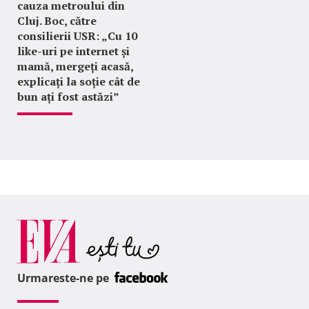
cauza metroului din
Cluj. Boc, către
consilierii USR: „Cu 10
like-uri pe internet și
mamă, mergeți acasă,
explicați la soție cât de
bun ați fost astăzi”
Urmareste-ne pe