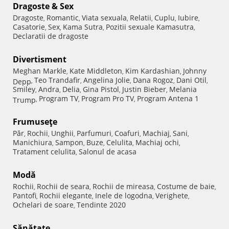
Dragoste & Sex
Dragoste
Romantic
Viata sexuala
Relatii
Cuplu
Iubire
,
,
,
,
,
,
Casatorie
Sex
Kama Sutra
Pozitii sexuale Kamasutra
,
,
,
,
Declaratii de dragoste
Divertisment
Meghan Markle
Kate Middleton
Kim Kardashian
Johnny
,
,
,
Teo Trandafir
Angelina Jolie
Dana Rogoz
Dani Otil
Depp
,
,
,
,
,
Smiley
Andra
Delia
Gina Pistol
Justin Bieber
Melania
,
,
,
,
,
Program TV
Program Pro TV
Program Antena 1
Trump
,
,
,
Frumuseţe
Păr
Rochii
Unghii
Parfumuri
Coafuri
Machiaj
Sani
,
,
,
,
,
,
,
Manichiura
Sampon
Buze
Celulita
Machiaj ochi
,
,
,
,
,
Tratament celulita
Salonul de acasa
,
Modă
Rochii
Rochii de seara
Rochii de mireasa
Costume de baie
,
,
,
,
Pantofi
Rochii elegante
Inele de logodna
Verighete
,
,
,
,
Ochelari de soare
Tendinte 2020
,
Sănătate