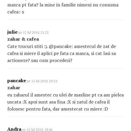
masca pt fata? la mine in familie nimeni nu consuma
cafea:-s
julie
pe 12 Iul 2010, 21:22
zahar & cafea
Cate trucuri stiti :). @pancake: amestecul de zat de
cafea si miere il aplici pe fata ca masca, si cat lasi sa
actioneze? sau cum procedezi?
pancake
pe 12 Iul 2010, 20:24
zahar
eu zaharul il amestec cu ulei de masline pt ca am pielea
uscata :X apoi sunt asa fina :X si zatul de cafea il
folosesc pentru fata, dar amestecat cu miere :D
Andra
pe 12 Iul 2010, 18:46