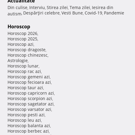
Actualitate
Din culise
Interviu
Stirea zilei
Tema zilei
Iesirea din
,
,
,
,
Despărţiri celebre
Vesti Bune
Covid-19
Pandemie
autism
,
,
,
,
Horoscop
Horoscop 2026
,
Horoscop 2025
,
Horoscop azi
,
Horoscop dragoste
,
Horoscop chinezesc
,
Astrologie
,
Horoscop lunar
,
Horoscop rac azi
,
Horoscop gemeni azi
,
Horoscop fecioara azi
,
Horoscop taur azi
,
Horoscop capricorn azi
,
Horoscop scorpion azi
,
Horoscop sagetator azi
,
Horoscop varsator azi
,
Horoscop pesti azi
,
Horoscop leu azi
,
Horoscop balanta azi
,
Horoscop berbec azi
,