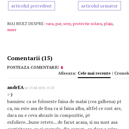
articolul precedent
articolul urmator
MAI MULT DESPRE:
vara
,
par
,
sexy
,
protectie solara
,
plaja
,
mare
Comentarii (15)
POSTEAZA COMENTARIU
Afiseaza:
Cele mai recente
|
Cronol
andrEA
pe 13 Iul 2010, 15:25
:-)
banuiesc ca se foloseste faina de malai (cea galbena) pt
ca, nu este asa de fina ca si faina alba, altfel ce rost are,
daca nu e ceva abraziv in compozitie, pt
exfoliere...bune retete... de facut acasa, si nu sunt asa