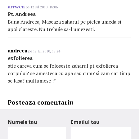
arrwen
pe 12 Iul 2010, 18:06
Pt. Andreea
Buna Andreea, Maseaza zaharul pe pielea umeda si
apoi clateste. Nu trebuie sa-l umezesti.
andreea
pe 12 Iul 2010, 17:24
exfolierea
stie careva cum se foloseste zaharul pt exfolierea
corpului? se amesteca cu apa sau cum? si cam cat timp
se lasa? multumesc :*
Posteaza comentariu
Numele tau
Emailul tau