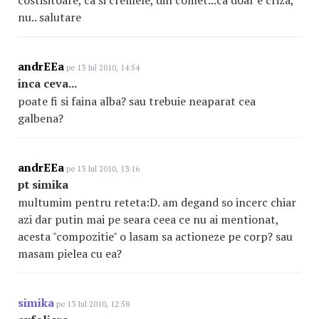
costisitoare, ca si cremele, din comet...ca doar e criza,
nu.. salutare
andrEEa
pe 13 Iul 2010, 14:54
inca ceva...
poate fi si faina alba? sau trebuie neaparat cea
galbena?
andrEEa
pe 13 Iul 2010, 13:16
pt simika
multumim pentru reteta:D. am degand so incerc chiar
azi dar putin mai pe seara ceea ce nu ai mentionat,
acesta "compozitie" o lasam sa actioneze pe corp? sau
masam pielea cu ea?
simika
pe 13 Iul 2010, 12:58