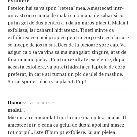
exfoliere
Fetelor, hai sa va spun "reteta" mea. Amestecati intr-
un castron o mana de malai cu o mana de zahar si cu
putin gel de dus pentru a-i da un miros placut. Malaiul
exfoliaza, iar zaharul hidrateaza. Tineti minte ca
exfolierea cea mai propice pentru corp este cea la care
se incepe de jos in sus. Deci de la picioare spre cap. Va
asigur ca o sa va vina sa ma mangaiati singure, atat de
fina ramane pielea. Pentru rezultate excelente, dupa
aceasta exfoliere, va puteti hidrata cu laptele de corp
preferat, in care ati turnat un pic de ulei de masline.
Sa-mi spuneti daca v-a placut. Pup!
Diana
pe 13 Iul 2010, 12:12
malai...
Mie mi=a recomandat tipa la care ma epilez ..malai.. Il
amestec intr-o cana cu gelul de dus si apoi imi masez
tot corpul.. Este ff bun pt exfoliere. Eu am pielea