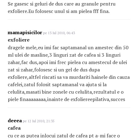
Se gasesc si geluri de dus care au granule pentru
exfoliere.Eu folosesc unul si am pielea fff fina.
mamapisicilor
pe 13 Iul 2010, 06:43
exfoliere
dragele mele,eu imi fac saptamanal un amestec din 50
ml ulei de masline,3 linguri zat de cafea si 3 linguri
zahar,fac dus,apoi imi frec pielea cu amestecul de ulei
zat si zahar,folosesc si un gel de dus dupa
exfoliere,altfel riscati sa va murdariti hainele din cauza
cafelei,zatul folosit saptamanal va ajuta si la
celulita,masati bine zonele cu celulita,rezultatul e o
piele finaaaaaaaa,inainte de exfoliereepilativa,succes
deeea
pe 12 Iul 2010, 21:35
cafea
cu ce as putea inlocui zatul de cafea pt a-mi face o