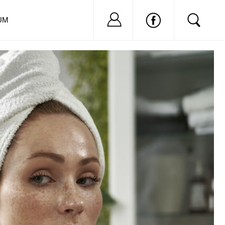
Nu ai cont?
Inregistreaza-
UM