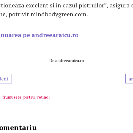
tioneaza excelent si in cazul pistruilor”, asigura
ne, potrivit mindbodygreen.com.
inuarea pe andreearaicu.ro
De
andreearaicu.ro
dent
ar
:
frumusete
,
pistrui
,
retinol
comentariu