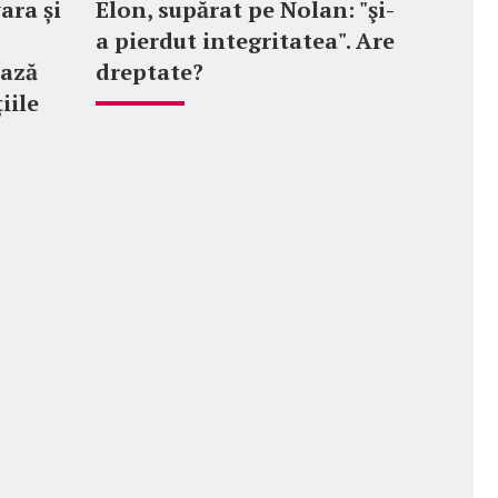
vara și
Elon, supărat pe Nolan: "şi-
a pierdut integritatea". Are
ează
dreptate?
țiile