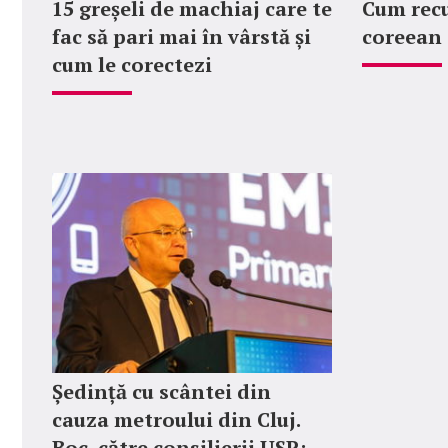
15 greșeli de machiaj care te
Cum rec
fac să pari mai în vârstă și
coreean
cum le corectezi
Ședință cu scântei din
cauza metroului din Cluj.
Boc, către consilierii USR: