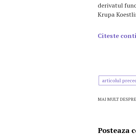
derivatul func
Krupa Koestli
Citeste cont
articolul prece
MAI MULT DESPRE
Posteaza 