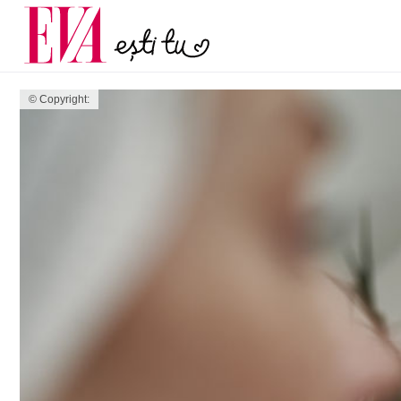
și 60 de ani. De ce te t
Carieră
pe măsură ce înaintez
Actualitate
© Copyright: