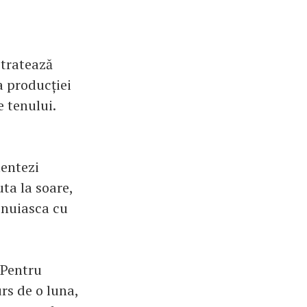
 tratează
a producției
e tenului.
mentezi
uta la soare,
snuiasca cu
 Pentru
rs de o luna,