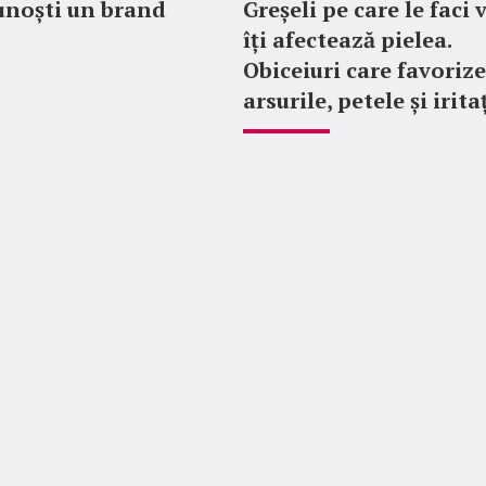
unoști un brand
Greșeli pe care le faci 
îți afectează pielea.
Obiceiuri care favoriz
arsurile, petele și irita