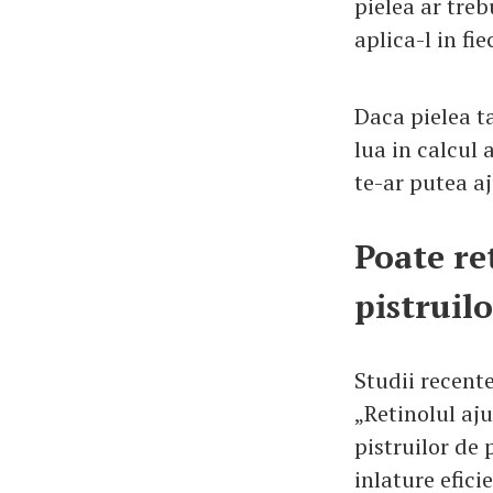
pielea ar tre
aplica-l in fie
Daca pielea t
lua in calcul 
te-ar putea aj
Poate re
pistruilo
Studii recente
„Retinolul aju
pistruilor de 
inlature efici