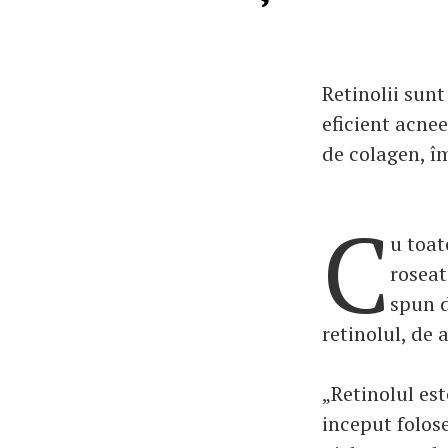
Retinolii sunt
eficient acnee
de colagen, îm
C
u toat
roseat
spun d
retinolul, de 
„Retinolul es
inceput folos