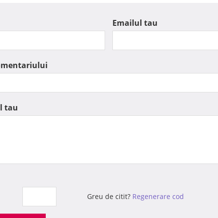
Emailul tau
omentariului
l tau
Greu de citit?
Regenerare cod