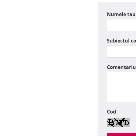
Numele tau
Subiectul c
Comentariu
Cod