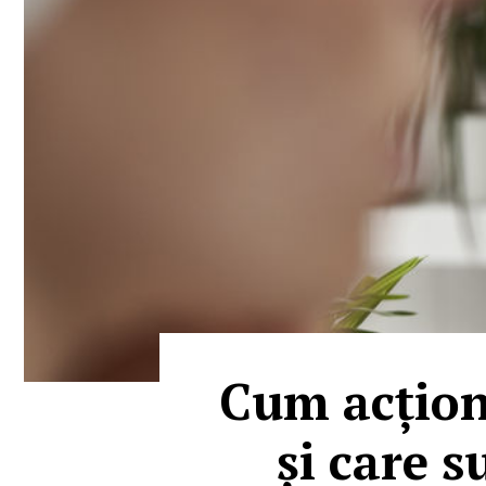
Cum acțione
și care s