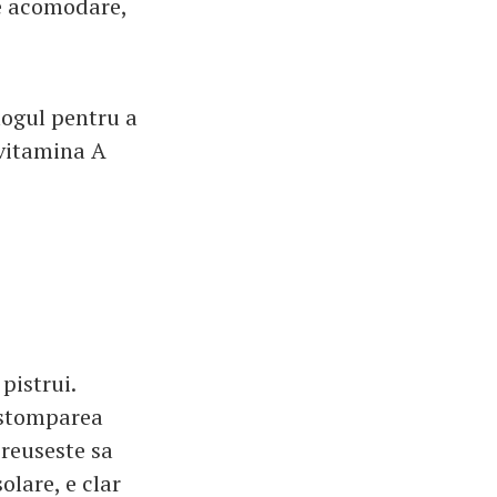
de acomodare,
logul pentru a
 vitamina A
pistrui.
 estomparea
 reuseste sa
olare, e clar