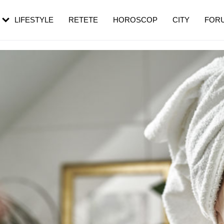
rezești mai des
Cât durează, cum te pregătești și cât
i în vârstă
de dureroasă este investigația
LIFESTYLE
RETETE
HOROSCOP
CITY
FOR