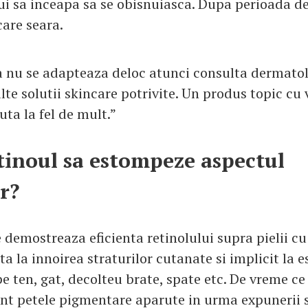
bui sa inceapa sa se obisnuiasca. Dupa perioada 
care seara.
a nu se adapteaza deloc atunci consulta dermato
alte solutii skincare potrivite. Un produs topic cu
uta la fel de mult.”
tinoul sa estompeze aspectul
r?
 demostreaza eficienta retinolului supra pielii cu 
ta la innoirea straturilor cutanate si implicit la
pe ten, gat, decolteu brate, spate etc. De vreme ce
ent petele pigmentare aparute in urma expunerii s