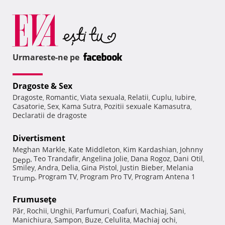
Urmareste-ne pe
Dragoste & Sex
Dragoste
Romantic
Viata sexuala
Relatii
Cuplu
Iubire
,
,
,
,
,
,
Casatorie
Sex
Kama Sutra
Pozitii sexuale Kamasutra
,
,
,
,
Declaratii de dragoste
Divertisment
Meghan Markle
Kate Middleton
Kim Kardashian
Johnny
,
,
,
Teo Trandafir
Angelina Jolie
Dana Rogoz
Dani Otil
Depp
,
,
,
,
,
Smiley
Andra
Delia
Gina Pistol
Justin Bieber
Melania
,
,
,
,
,
Program TV
Program Pro TV
Program Antena 1
Trump
,
,
,
Frumuseţe
Păr
Rochii
Unghii
Parfumuri
Coafuri
Machiaj
Sani
,
,
,
,
,
,
,
Manichiura
Sampon
Buze
Celulita
Machiaj ochi
,
,
,
,
,