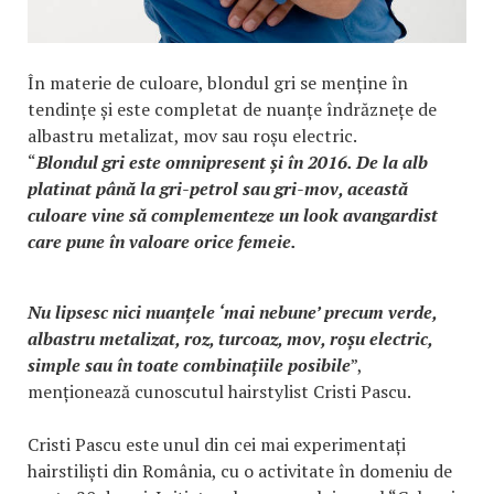
În materie de culoare, blondul gri se menține în
tendințe și este completat de nuanțe îndrăznețe de
albastru metalizat, mov sau roșu electric.
“
Blondul gri este omnipresent și în 2016. De la alb
platinat până la gri-petrol sau gri-mov, această
culoare vine să complementeze un look avangardist
care pune în valoare orice femeie.
Nu lipsesc nici nuanțele ‘mai nebune’ precum verde,
albastru metalizat, roz, turcoaz, mov, roșu electric,
simple sau în toate combinațiile posibile
”,
menționează cunoscutul hairstylist Cristi Pascu.
Cristi Pascu este unul din cei mai experimentați
hairstiliști din România, cu o activitate în domeniu de