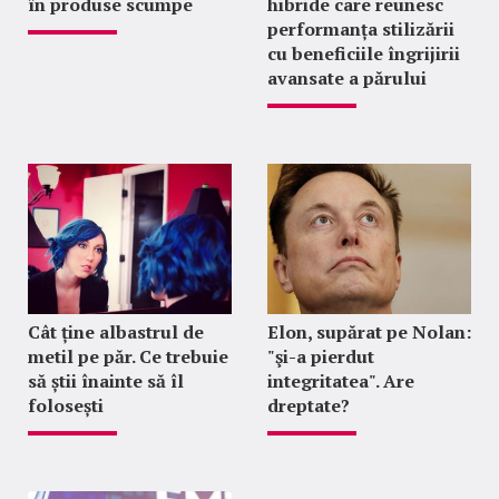
în produse scumpe
hibride care reunesc
performanța stilizării
cu beneficiile îngrijirii
avansate a părului
Cât ține albastrul de
Elon, supărat pe Nolan:
metil pe păr. Ce trebuie
"şi-a pierdut
să știi înainte să îl
integritatea". Are
folosești
dreptate?