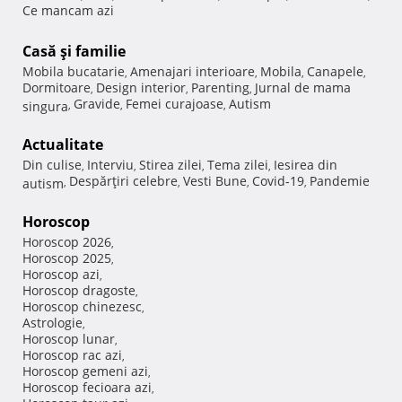
Ce mancam azi
Casă şi familie
Mobila bucatarie
Amenajari interioare
Mobila
Canapele
,
,
,
,
Dormitoare
Design interior
Parenting
Jurnal de mama
,
,
,
Gravide
Femei curajoase
Autism
singura
,
,
,
Actualitate
Din culise
Interviu
Stirea zilei
Tema zilei
Iesirea din
,
,
,
,
Despărţiri celebre
Vesti Bune
Covid-19
Pandemie
autism
,
,
,
,
Horoscop
Horoscop 2026
,
Horoscop 2025
,
Horoscop azi
,
Horoscop dragoste
,
Horoscop chinezesc
,
Astrologie
,
Horoscop lunar
,
Horoscop rac azi
,
Horoscop gemeni azi
,
Horoscop fecioara azi
,