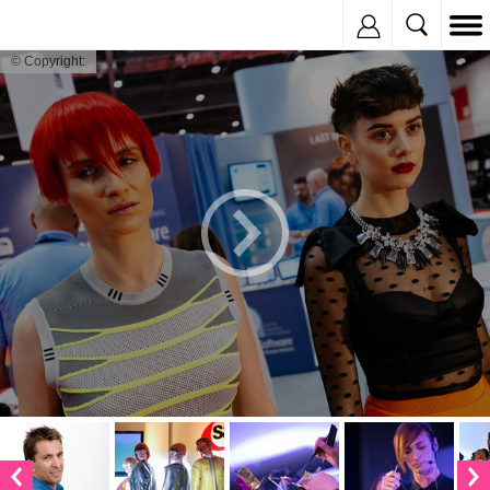
Inregistreaza
© Copyright: