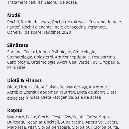
Tratament celulita
Salonul de acasa
,
Modă
Rochii
Rochii de seara
Rochii de mireasa
Costume de baie
,
,
,
,
Pantofi
Rochii elegante
Inele de logodna
Verighete
,
,
,
,
Ochelari de soare
Tendinte 2020
,
Sănătate
Sarcina
Ceaiuri
Inima
Psihologie
Ginecologie
,
,
,
,
,
Stomatologie
Colesterol
Anticonceptionale
Test sarcina
,
,
,
,
Cardiologie
Oftalmologie
Avort
Ceai verde
HIV
Ortopedie
,
,
,
,
,
,
Psihiatrie
Dietă & Fitness
Diete
Fitness
Dieta Dukan
Relaxare
Yoga
Intretinere
,
,
,
,
,
,
Aerobic
Exercitii abdomen
Nutritie
Dieta de slabit
Dieta
,
,
,
,
Silueta
Dieta ketogenica
Sala de acasa
disociata
,
,
,
Reţete
Mancare
Paste
Ciorba
Peste
Sos
Salata
Cafea
Supa
,
,
,
,
,
,
,
,
Dulceata
Tocanita
Cocktail
Supa crema
Aperitive
Desert
,
,
,
,
,
,
Maioneza
Pilaf
Ciorba perisoare
Ciorba pui
Ciorba burta
,
,
,
,
,