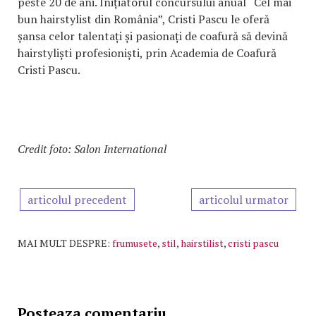
peste 20 de ani. Inițiatorul concursului anual “Cel mai
bun hairstylist din România”, Cristi Pascu le oferă
șansa celor talentați și pasionați de coafură să devină
hairstyliști profesioniști, prin Academia de Coafură
Cristi Pascu.
Credit foto: Salon International
articolul precedent
articolul urmator
MAI MULT DESPRE:
frumusete
,
stil
,
hairstilist
,
cristi pascu
Posteaza comentariu