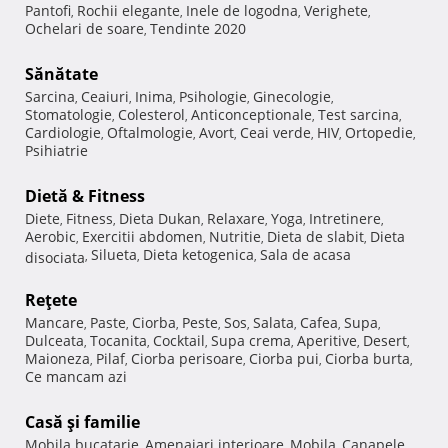
Pantofi
Rochii elegante
Inele de logodna
Verighete
,
,
,
,
Ochelari de soare
Tendinte 2020
,
Sănătate
Sarcina
Ceaiuri
Inima
Psihologie
Ginecologie
,
,
,
,
,
Stomatologie
Colesterol
Anticonceptionale
Test sarcina
,
,
,
,
Cardiologie
Oftalmologie
Avort
Ceai verde
HIV
Ortopedie
,
,
,
,
,
,
Psihiatrie
Dietă & Fitness
Diete
Fitness
Dieta Dukan
Relaxare
Yoga
Intretinere
,
,
,
,
,
,
Aerobic
Exercitii abdomen
Nutritie
Dieta de slabit
Dieta
,
,
,
,
Silueta
Dieta ketogenica
Sala de acasa
disociata
,
,
,
Reţete
Mancare
Paste
Ciorba
Peste
Sos
Salata
Cafea
Supa
,
,
,
,
,
,
,
,
Dulceata
Tocanita
Cocktail
Supa crema
Aperitive
Desert
,
,
,
,
,
,
Maioneza
Pilaf
Ciorba perisoare
Ciorba pui
Ciorba burta
,
,
,
,
,
Ce mancam azi
Casă şi familie
Mobila bucatarie
Amenajari interioare
Mobila
Canapele
,
,
,
,