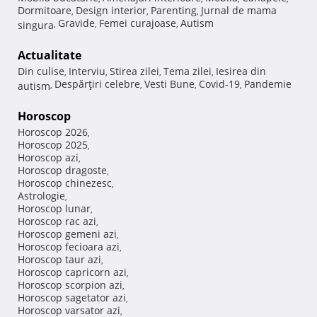
Dormitoare
Design interior
Parenting
Jurnal de mama
,
,
,
Gravide
Femei curajoase
Autism
singura
,
,
,
Actualitate
Din culise
Interviu
Stirea zilei
Tema zilei
Iesirea din
,
,
,
,
Despărţiri celebre
Vesti Bune
Covid-19
Pandemie
autism
,
,
,
,
Horoscop
Horoscop 2026
,
Horoscop 2025
,
Horoscop azi
,
Horoscop dragoste
,
Horoscop chinezesc
,
Astrologie
,
Horoscop lunar
,
Horoscop rac azi
,
Horoscop gemeni azi
,
Horoscop fecioara azi
,
Horoscop taur azi
,
Horoscop capricorn azi
,
Horoscop scorpion azi
,
Horoscop sagetator azi
,
Horoscop varsator azi
,