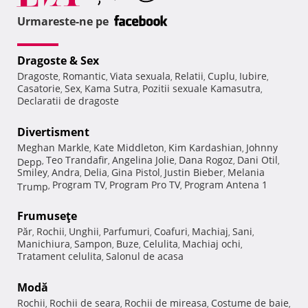
Urmareste-ne pe
Dragoste & Sex
Dragoste
Romantic
Viata sexuala
Relatii
Cuplu
Iubire
,
,
,
,
,
,
Casatorie
Sex
Kama Sutra
Pozitii sexuale Kamasutra
,
,
,
,
Declaratii de dragoste
Divertisment
Meghan Markle
Kate Middleton
Kim Kardashian
Johnny
,
,
,
Teo Trandafir
Angelina Jolie
Dana Rogoz
Dani Otil
Depp
,
,
,
,
,
Smiley
Andra
Delia
Gina Pistol
Justin Bieber
Melania
,
,
,
,
,
Program TV
Program Pro TV
Program Antena 1
Trump
,
,
,
Frumuseţe
Păr
Rochii
Unghii
Parfumuri
Coafuri
Machiaj
Sani
,
,
,
,
,
,
,
Manichiura
Sampon
Buze
Celulita
Machiaj ochi
,
,
,
,
,
Tratament celulita
Salonul de acasa
,
Modă
Rochii
Rochii de seara
Rochii de mireasa
Costume de baie
,
,
,
,