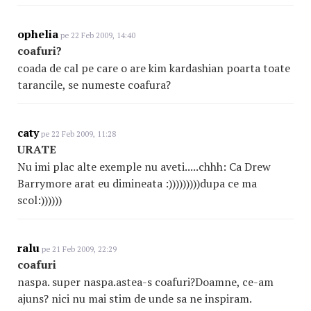
ophelia
pe 22 Feb 2009, 14:40
coafuri?
coada de cal pe care o are kim kardashian poarta toate
tarancile, se numeste coafura?
caty
pe 22 Feb 2009, 11:28
URATE
Nu imi plac alte exemple nu aveti.....chhh: Ca Drew
Barrymore arat eu dimineata :)))))))))dupa ce ma
scol:))))))
ralu
pe 21 Feb 2009, 22:29
coafuri
naspa. super naspa.astea-s coafuri?Doamne, ce-am
ajuns? nici nu mai stim de unde sa ne inspiram.