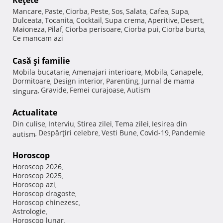
Reţete
Mancare
Paste
Ciorba
Peste
Sos
Salata
Cafea
Supa
,
,
,
,
,
,
,
,
Dulceata
Tocanita
Cocktail
Supa crema
Aperitive
Desert
,
,
,
,
,
,
Maioneza
Pilaf
Ciorba perisoare
Ciorba pui
Ciorba burta
,
,
,
,
,
Ce mancam azi
Casă şi familie
Mobila bucatarie
Amenajari interioare
Mobila
Canapele
,
,
,
,
Dormitoare
Design interior
Parenting
Jurnal de mama
,
,
,
Gravide
Femei curajoase
Autism
singura
,
,
,
Actualitate
Din culise
Interviu
Stirea zilei
Tema zilei
Iesirea din
,
,
,
,
Despărţiri celebre
Vesti Bune
Covid-19
Pandemie
autism
,
,
,
,
Horoscop
Horoscop 2026
,
Horoscop 2025
,
Horoscop azi
,
Horoscop dragoste
,
Horoscop chinezesc
,
Astrologie
,
Horoscop lunar
,