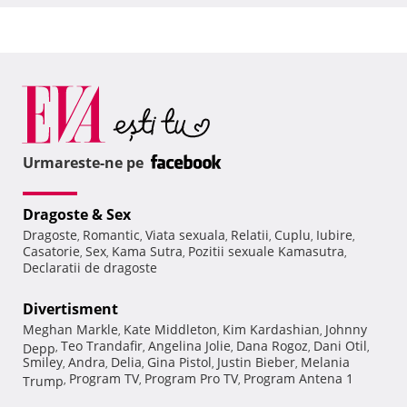
Urmareste-ne pe
Dragoste & Sex
Dragoste
Romantic
Viata sexuala
Relatii
Cuplu
Iubire
,
,
,
,
,
,
Casatorie
Sex
Kama Sutra
Pozitii sexuale Kamasutra
,
,
,
,
Declaratii de dragoste
Divertisment
Meghan Markle
Kate Middleton
Kim Kardashian
Johnny
,
,
,
Teo Trandafir
Angelina Jolie
Dana Rogoz
Dani Otil
Depp
,
,
,
,
,
Smiley
Andra
Delia
Gina Pistol
Justin Bieber
Melania
,
,
,
,
,
Program TV
Program Pro TV
Program Antena 1
Trump
,
,
,