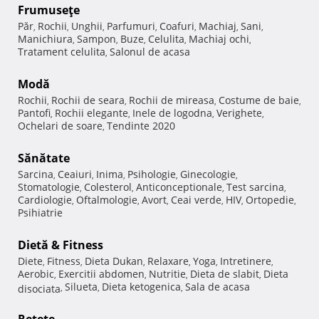
Frumuseţe
Păr
Rochii
Unghii
Parfumuri
Coafuri
Machiaj
Sani
,
,
,
,
,
,
,
Manichiura
Sampon
Buze
Celulita
Machiaj ochi
,
,
,
,
,
Tratament celulita
Salonul de acasa
,
Modă
Rochii
Rochii de seara
Rochii de mireasa
Costume de baie
,
,
,
,
Pantofi
Rochii elegante
Inele de logodna
Verighete
,
,
,
,
Ochelari de soare
Tendinte 2020
,
Sănătate
Sarcina
Ceaiuri
Inima
Psihologie
Ginecologie
,
,
,
,
,
Stomatologie
Colesterol
Anticonceptionale
Test sarcina
,
,
,
,
Cardiologie
Oftalmologie
Avort
Ceai verde
HIV
Ortopedie
,
,
,
,
,
,
Psihiatrie
Dietă & Fitness
Diete
Fitness
Dieta Dukan
Relaxare
Yoga
Intretinere
,
,
,
,
,
,
Aerobic
Exercitii abdomen
Nutritie
Dieta de slabit
Dieta
,
,
,
,
Silueta
Dieta ketogenica
Sala de acasa
disociata
,
,
,