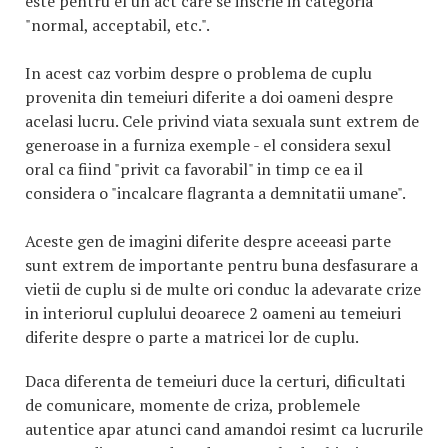
este pentru el un act care se inscrie in categoria
"normal, acceptabil, etc.".
In acest caz vorbim despre o problema de cuplu
provenita din temeiuri diferite a doi oameni despre
acelasi lucru. Cele privind viata sexuala sunt extrem de
generoase in a furniza exemple - el considera sexul
oral ca fiind "privit ca favorabil" in timp ce ea il
considera o "incalcare flagranta a demnitatii umane".
Aceste gen de imagini diferite despre aceeasi parte
sunt extrem de importante pentru buna desfasurare a
vietii de cuplu si de multe ori conduc la adevarate crize
in interiorul cuplului deoarece 2 oameni au temeiuri
diferite despre o parte a matricei lor de cuplu.
Daca diferenta de temeiuri duce la certuri, dificultati
de comunicare, momente de criza, problemele
autentice apar atunci cand amandoi resimt ca lucrurile