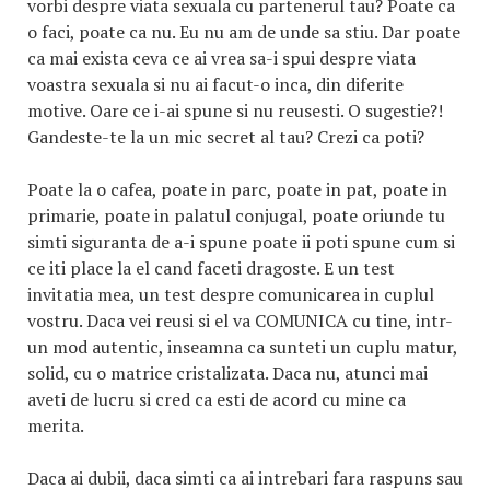
vorbi despre viata sexuala cu partenerul tau? Poate ca
o faci, poate ca nu. Eu nu am de unde sa stiu. Dar poate
ca mai exista ceva ce ai vrea sa-i spui despre viata
voastra sexuala si nu ai facut-o inca, din diferite
motive. Oare ce i-ai spune si nu reusesti. O sugestie?!
Gandeste-te la un mic secret al tau? Crezi ca poti?
Poate la o cafea, poate in parc, poate in pat, poate in
primarie, poate in palatul conjugal, poate oriunde tu
simti siguranta de a-i spune poate ii poti spune cum si
ce iti place la el cand faceti dragoste. E un test
invitatia mea, un test despre comunicarea in cuplul
vostru. Daca vei reusi si el va COMUNICA cu tine, intr-
un mod autentic, inseamna ca sunteti un cuplu matur,
solid, cu o matrice cristalizata. Daca nu, atunci mai
aveti de lucru si cred ca esti de acord cu mine ca
merita.
Daca ai dubii, daca simti ca ai intrebari fara raspuns sau