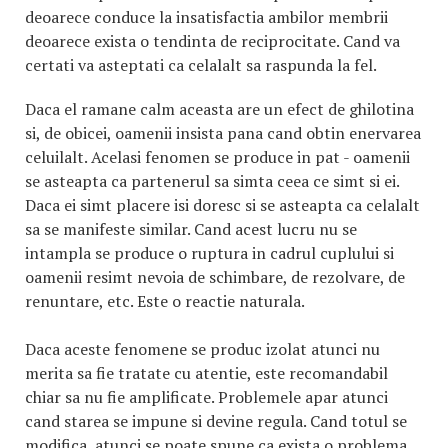
deoarece conduce la insatisfactia ambilor membrii
deoarece exista o tendinta de reciprocitate. Cand va
certati va asteptati ca celalalt sa raspunda la fel.
Daca el ramane calm aceasta are un efect de ghilotina
si, de obicei, oamenii insista pana cand obtin enervarea
celuilalt. Acelasi fenomen se produce in pat - oamenii
se asteapta ca partenerul sa simta ceea ce simt si ei.
Daca ei simt placere isi doresc si se asteapta ca celalalt
sa se manifeste similar. Cand acest lucru nu se
intampla se produce o ruptura in cadrul cuplului si
oamenii resimt nevoia de schimbare, de rezolvare, de
renuntare, etc. Este o reactie naturala.
Daca aceste fenomene se produc izolat atunci nu
merita sa fie tratate cu atentie, este recomandabil
chiar sa nu fie amplificate. Problemele apar atunci
cand starea se impune si devine regula. Cand totul se
modifica, atunci se poate spune ca exista o problema.