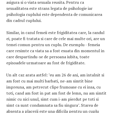
asigura si o viata sexuala reusita. Pentru ca
sexualitatea este strans legata de psihologie iar
psihologia cuplului este dependenta de comunicarea
din cadrul cuplului.
Similar, in cazul femeii este frigiditatea care, la randul
ei, poate fi tratata si care de cele mai multe ori, are un
temei comun pentru un cuplu. De exemplu - femeia
care resimte ca viata sa a fost esuata din momentul in
care despartindu-se de persoana iubita, toate
episoadele urmatoare au fost de frigiditate.
Un alt caz arata astfel: "eu am 26 de ani, am intalnit si
am fost cu mai multi barbati, ne-am simtit bine
impreuna, am petrecut clipe frumoase cu ei insa, cu
toti, cand am fost in pat am fost de lemn, nu am simtit
nimic cu nici unul, simt cum i-am pierdut pe toti si
simt ca sunt condamnata sa fiu singura". Starea de
absenta a placerii este una dificila pentru un cuplu