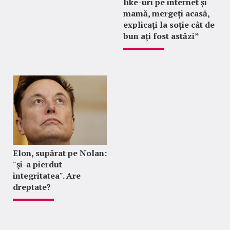
like-uri pe internet și
mamă, mergeți acasă,
explicați la soție cât de
bun ați fost astăzi”
Elon, supărat pe Nolan:
"şi-a pierdut
integritatea". Are
dreptate?