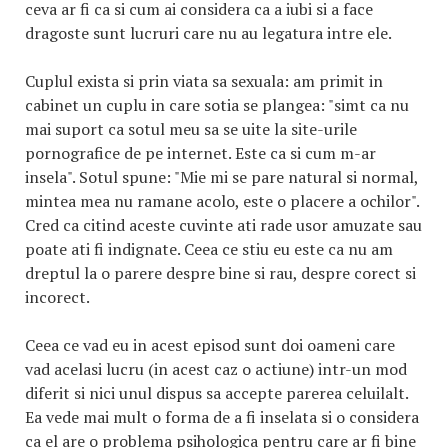
ceva ar fi ca si cum ai considera ca a iubi si a face
dragoste sunt lucruri care nu au legatura intre ele.
Cuplul exista si prin viata sa sexuala: am primit in
cabinet un cuplu in care sotia se plangea: "simt ca nu
mai suport ca sotul meu sa se uite la site-urile
pornografice de pe internet. Este ca si cum m-ar
insela". Sotul spune: "Mie mi se pare natural si normal,
mintea mea nu ramane acolo, este o placere a ochilor".
Cred ca citind aceste cuvinte ati rade usor amuzate sau
poate ati fi indignate. Ceea ce stiu eu este ca nu am
dreptul la o parere despre bine si rau, despre corect si
incorect.
Ceea ce vad eu in acest episod sunt doi oameni care
vad acelasi lucru (in acest caz o actiune) intr-un mod
diferit si nici unul dispus sa accepte parerea celuilalt.
Ea vede mai mult o forma de a fi inselata si o considera
ca el are o problema psihologica pentru care ar fi bine