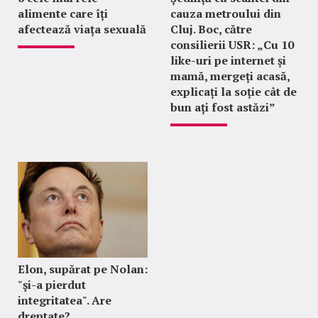
alimente care îți
cauza metroului din
afectează viața sexuală
Cluj. Boc, către
consilierii USR: „Cu 10
like-uri pe internet și
mamă, mergeți acasă,
explicați la soție cât de
bun ați fost astăzi”
Elon, supărat pe Nolan:
"şi-a pierdut
integritatea". Are
dreptate?