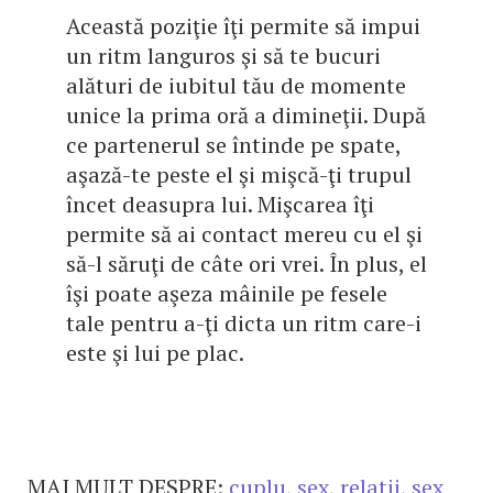
Această poziţie îţi permite să impui
un ritm languros şi să te bucuri
alături de iubitul tău de momente
unice la prima oră a dimineţii. După
ce partenerul se întinde pe spate,
aşază-te peste el şi mişcă-ţi trupul
încet deasupra lui. Mişcarea îţi
permite să ai contact mereu cu el şi
să-l săruţi de câte ori vrei. În plus, el
îşi poate aşeza mâinile pe fesele
tale pentru a-ţi dicta un ritm care-i
este şi lui pe plac.
MAI MULT DESPRE:
cuplu
,
sex
,
relatii
,
sex