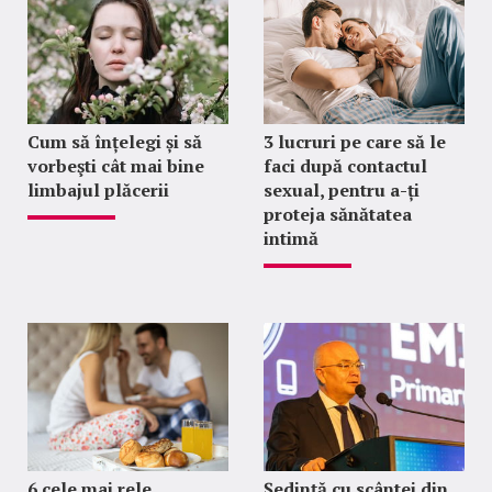
Cum să înțelegi și să
3 lucruri pe care să le
vorbeşti cât mai bine
faci după contactul
limbajul plăcerii
sexual, pentru a-ți
proteja sănătatea
intimă
6 cele mai rele
Ședință cu scântei din