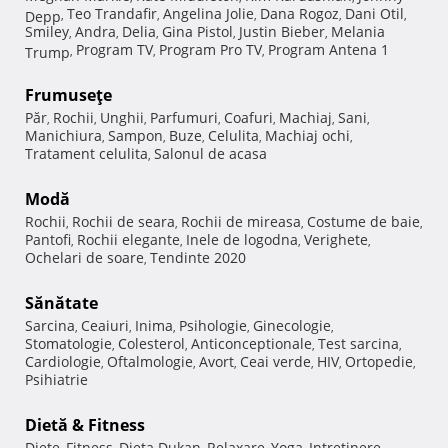
Teo Trandafir
Angelina Jolie
Dana Rogoz
Dani Otil
Depp
,
,
,
,
,
Smiley
Andra
Delia
Gina Pistol
Justin Bieber
Melania
,
,
,
,
,
Program TV
Program Pro TV
Program Antena 1
Trump
,
,
,
Frumuseţe
Păr
Rochii
Unghii
Parfumuri
Coafuri
Machiaj
Sani
,
,
,
,
,
,
,
Manichiura
Sampon
Buze
Celulita
Machiaj ochi
,
,
,
,
,
Tratament celulita
Salonul de acasa
,
Modă
Rochii
Rochii de seara
Rochii de mireasa
Costume de baie
,
,
,
,
Pantofi
Rochii elegante
Inele de logodna
Verighete
,
,
,
,
Ochelari de soare
Tendinte 2020
,
Sănătate
Sarcina
Ceaiuri
Inima
Psihologie
Ginecologie
,
,
,
,
,
Stomatologie
Colesterol
Anticonceptionale
Test sarcina
,
,
,
,
Cardiologie
Oftalmologie
Avort
Ceai verde
HIV
Ortopedie
,
,
,
,
,
,
Psihiatrie
Dietă & Fitness
Diete
Fitness
Dieta Dukan
Relaxare
Yoga
Intretinere