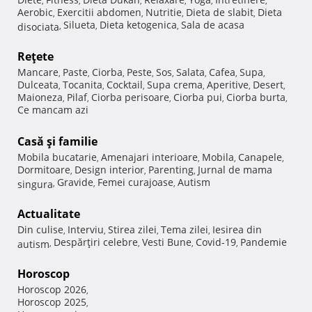
,
,
,
,
,
,
Aerobic
Exercitii abdomen
Nutritie
Dieta de slabit
Dieta
,
,
,
,
Silueta
Dieta ketogenica
Sala de acasa
disociata
,
,
,
Reţete
Mancare
Paste
Ciorba
Peste
Sos
Salata
Cafea
Supa
,
,
,
,
,
,
,
,
Dulceata
Tocanita
Cocktail
Supa crema
Aperitive
Desert
,
,
,
,
,
,
Maioneza
Pilaf
Ciorba perisoare
Ciorba pui
Ciorba burta
,
,
,
,
,
Ce mancam azi
Casă şi familie
Mobila bucatarie
Amenajari interioare
Mobila
Canapele
,
,
,
,
Dormitoare
Design interior
Parenting
Jurnal de mama
,
,
,
Gravide
Femei curajoase
Autism
singura
,
,
,
Actualitate
Din culise
Interviu
Stirea zilei
Tema zilei
Iesirea din
,
,
,
,
Despărţiri celebre
Vesti Bune
Covid-19
Pandemie
autism
,
,
,
,
Horoscop
Horoscop 2026
,
Horoscop 2025
,