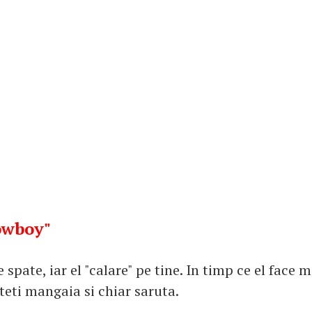
owboy"
e spate, iar el "calare" pe tine. In timp ce el face 
teti mangaia si chiar saruta.