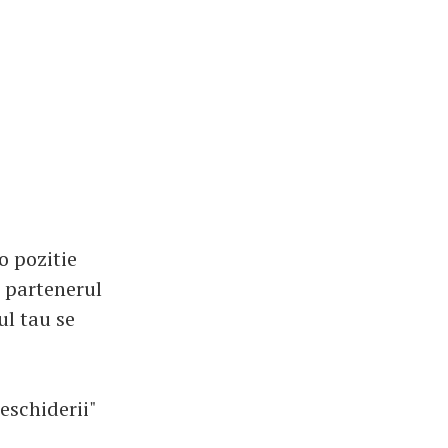
o pozitie
r partenerul
ul tau se
eschiderii"