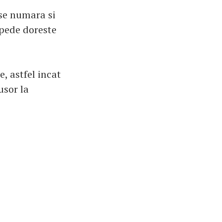
 se numara si
epede doreste
e, astfel incat
usor la