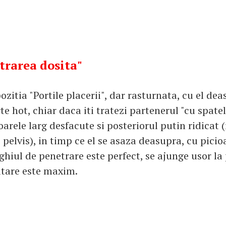
ntrarea dosita"
itia "Portile placerii", dar rasturnata, cu el dea
te hot, chiar daca iti tratezi partenerul "cu spatele
oarele larg desfacute si posteriorul putin ridicat (
 pelvis), in timp ce el se asaza deasupra, cu picio
hiul de penetrare este perfect, se ajunge usor la 
itare este maxim.