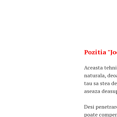
Pozitia "J
Aceasta tehnic
naturala, deoa
tau sa stea de
aseaza deasupr
Desi penetrare
poate compens