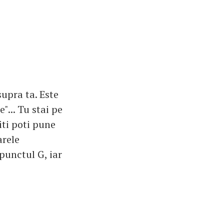
supra ta. Este
"... Tu stai pe
iti poti pune
arele
punctul G, iar