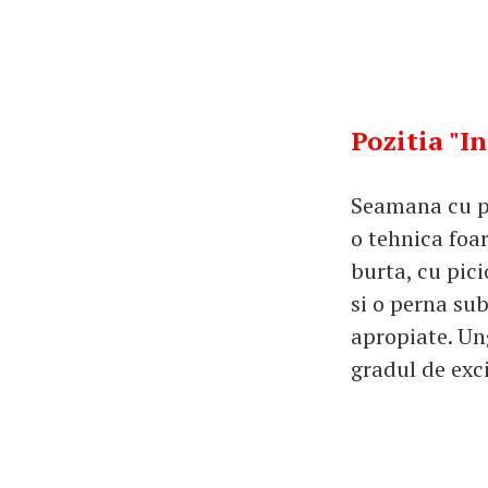
Pozitia "I
Seamana cu poz
o tehnica foar
burta, cu pici
si o perna sub
apropiate. Ung
gradul de exc