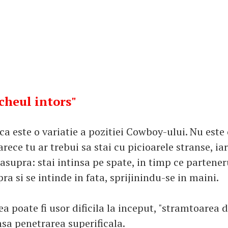
ocheul intors"
a este o variatie a pozitiei Cowboy-ului. Nu este 
rece tu ar trebui sa stai cu picioarele stranse, ia
asupra: stai intinsa pe spate, in timp ce partener
a si se intinde in fata, sprijinindu-se in maini.
a poate fi usor dificila la inceput, "stramtoarea d
a penetrarea superificala.