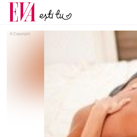
și 60 de ani. De ce te t
Carieră
pe măsură ce înaintez
Actualitate
© Copyright: