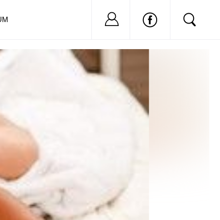
Nu ai cont?
Inregistreaza-
UM