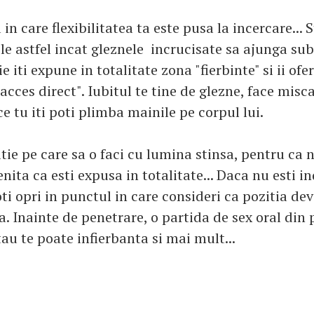
 in care flexibilitatea ta este pusa la incercare... S
ele astfel incat gleznele incrucisate sa ajunga sub
e iti expune in totalitate zona "fierbinte" si ii ofe
acces direct". Iubitul te tine de glezne, face misc
ce tu iti poti plimba mainile pe corpul lui.
tie pe care sa o faci cu lumina stinsa, pentru ca 
enita ca esti expusa in totalitate... Daca nu esti 
poti opri in punctul in care consideri ca pozitia de
. Inainte de penetrare, o partida de sex oral din 
au te poate infierbanta si mai mult...