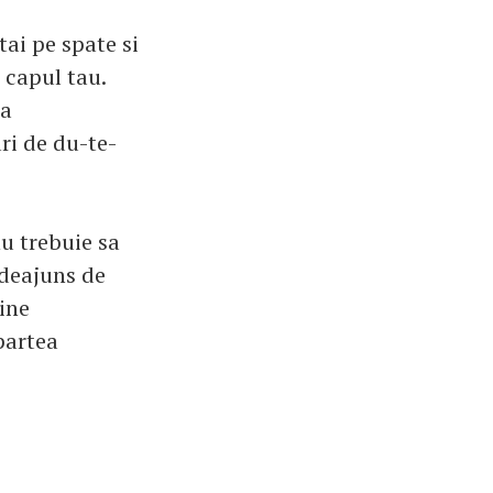
tai pe spate si
 capul tau.
ra
ari de du-te-
nu trebuie sa
indeajuns de
vine
partea