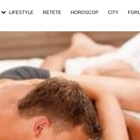
rezești mai des
Cât durează, cum te pregătești și cât
i în vârstă
de dureroasă este investigația
LIFESTYLE
RETETE
HOROSCOP
CITY
FOR