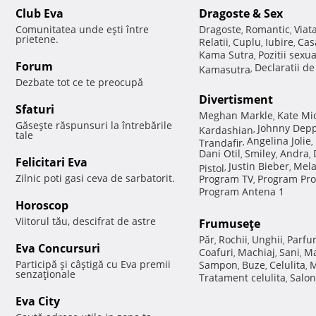
Club Eva
Dragoste & Sex
Comunitatea unde eşti între
Dragoste
Romantic
Viat
,
,
prietene.
Relatii
Cuplu
Iubire
Cas
,
,
,
Kama Sutra
Pozitii sexu
,
Forum
Declaratii d
Kamasutra
,
Dezbate tot ce te preocupă
Divertisment
Sfaturi
Meghan Markle
Kate Mi
,
Găseşte răspunsuri la întrebările
Johnny Dep
Kardashian
,
tale
Angelina Jolie
Trandafir
,
,
Dani Otil
Smiley
Andra
,
,
,
Felicitari Eva
Justin Bieber
Mela
Pistol
,
,
Zilnic poti gasi ceva de sarbatorit.
Program TV
Program Pro
,
Program Antena 1
Horoscop
Viitorul tău, descifrat de astre
Frumuseţe
Păr
Rochii
Unghii
Parfu
,
,
,
Eva Concursuri
Coafuri
Machiaj
Sani
Ma
,
,
,
Participă şi câştigă cu Eva premii
Sampon
Buze
Celulita
M
,
,
,
senzaţionale
Tratament celulita
Salon
,
Eva City