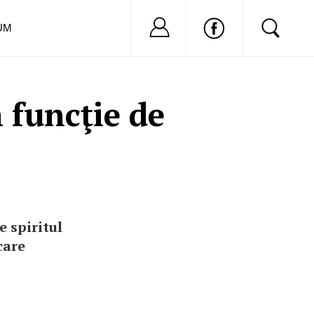
Nu ai cont?
Inregistreaza-
UM
n funcţie de
e spiritul
care