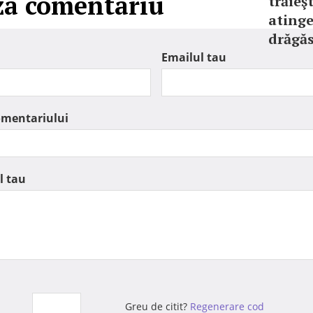
za comentariu
trăieş
atinge
drăgăs
Emailul tau
omentariului
l tau
Greu de citit?
Regenerare cod