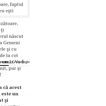
are, faptul
eu eşti
nzătoare.
ţi
erul născut
ia Gemeni
le şi cu
de la cot
 umăr. Va fi
ecente
|
Cronologic
it, pur şi
!
a că acest
 este un
t şi