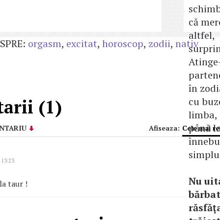
schimb
că mer
altfel,
SPRE:
orgasm
,
excitat
,
horoscop
,
zodii
,
nativ
surpri
Atinge-
parten
în zod
cu buze
rii (1)
limba, 
până la
NTARIU
Afiseaza:
Cele mai r
înnebun
simplu
 13:23
Nu uit
la taur !
bărbat
răsfăţa