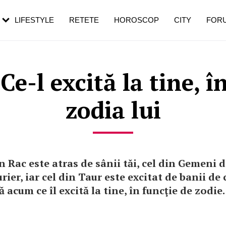
rezești mai des
Cât durează, cum te pregătești și cât
i în vârstă
de dureroasă este investigația
LIFESTYLE
RETETE
HOROSCOP
CITY
FOR
e-l excită la tine, î
zodia lui
n Rac este atras de sânii tăi, cel din Gemeni d
rier, iar cel din Taur este excitat de banii de 
ă acum ce îl excită la tine, în funcţie de zodie.