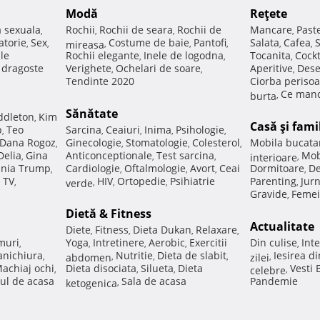
Modă
Reţete
a sexuala
Rochii
Rochii de seara
Rochii de
Mancare
Past
,
,
,
,
atorie
Sex
Costume de baie
Pantofi
Salata
Cafea
,
,
mireasa
,
,
,
,
,
ale
Rochii elegante
Inele de logodna
Tocanita
Cockt
,
,
,
e dragoste
Verighete
Ochelari de soare
Aperitive
Dese
,
,
,
Tendinte 2020
Ciorba perisoa
Ce manc
burta
,
Sănătate
ddleton
Kim
,
Casă şi fami
p
Teo
Sarcina
Ceaiuri
Inima
Psihologie
,
,
,
,
,
Dana Rogoz
Ginecologie
Stomatologie
Colesterol
Mobila bucata
,
,
,
,
Delia
Gina
Anticonceptionale
Test sarcina
Mob
,
,
,
interioare
,
nia Trump
Cardiologie
Oftalmologie
Avort
Ceai
Dormitoare
De
,
,
,
,
,
 TV
HIV
Ortopedie
Psihiatrie
Parenting
Jur
,
verde
,
,
,
,
Gravide
Femei
,
Dietă & Fitness
Actualitate
Diete
Fitness
Dieta Dukan
Relaxare
,
,
,
,
muri
Yoga
Intretinere
Aerobic
Exercitii
Din culise
Inte
,
,
,
,
,
nichiura
Nutritie
Dieta de slabit
Iesirea d
,
abdomen
,
,
,
zilei
,
achiaj ochi
Dieta disociata
Silueta
Dieta
Vesti
,
,
,
celebre
,
ul de acasa
Sala de acasa
Pandemie
ketogenica
,