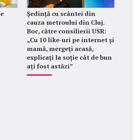
te
Ședință cu scântei din
cauza metroului din Cluj.
Boc, către consilierii USR:
„Cu 10 like-uri pe internet și
mamă, mergeți acasă,
explicați la soție cât de bun
ați fost astăzi”