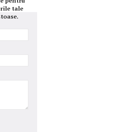
te pentru
rile tale
toase.