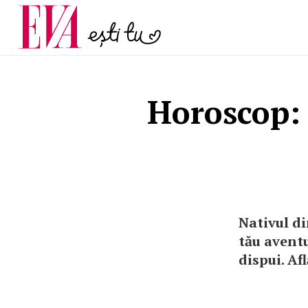
și 60 de ani. De ce te t
Carieră
pe măsură ce înaintez
Actualitate
Horoscop: C
Nativul di
tău aventu
dispui. Afl