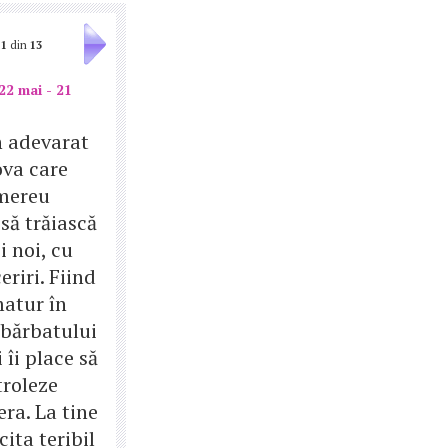
1
din
13
22 mai - 21
n adevarat
va care
mereu
să trăiască
i noi, cu
eriri. Fiind
matur în
 bărbatului
îi place să
troleze
ra. La tine
cita teribil