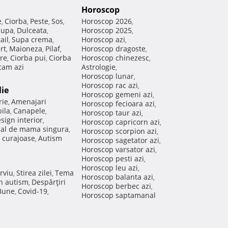
Horoscop
e
Ciorba
Peste
Sos
Horoscop 2026
,
,
,
,
,
Supa
Dulceata
Horoscop 2025
,
,
,
ail
Supa crema
Horoscop azi
,
,
,
rt
Maioneza
Pilaf
Horoscop dragoste
,
,
,
,
re
Ciorba pui
Ciorba
Horoscop chinezesc
,
,
,
am azi
Astrologie
,
Horoscop lunar
,
Horoscop rac azi
,
lie
Horoscop gemeni azi
,
rie
Amenajari
,
Horoscop fecioara azi
,
ila
Canapele
,
,
Horoscop taur azi
,
sign interior
,
Horoscop capricorn azi
,
nal de mama singura
,
Horoscop scorpion azi
,
 curajoase
Autism
,
Horoscop sagetator azi
,
Horoscop varsator azi
,
Horoscop pesti azi
,
Horoscop leu azi
,
rviu
Stirea zilei
Tema
,
,
Horoscop balanta azi
,
in autism
Despărţiri
,
Horoscop berbec azi
,
 Bune
Covid-19
,
,
Horoscop saptamanal