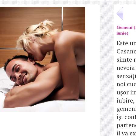
Gemeni (
iunie)
Este u
Casano
simte 
nevoia 
senzaţi
noi cuc
uşor i
iubire,
gemeni 
îşi con
partene
îl va ex