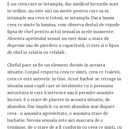
E un ceva care se intampla, dar medical lucrurile sunt
in ordine, nu este nici un motiv pentru care sa se
intample asa ceva si totusi, se intampla. Daca lasam
ceea ce simte la lumina, vom observa destul de repede
lipsa de chef pentru actul sexual in acele momente.
Absenta apetitului sexual nu este doar o stare de
depresie sau de pierdere a capacitatii, ci este si o lipsa
de chef in relatia cu celalalt.
Cheful pare sa fie un element decisiv in aceasta
situatie. Corpul respecta ceea ce simti, ceea ce traiesti,
ceea ce este autentic in tine. Acest barbat se retrage in
situatia unui copil care se intalneste cu o persoana
autoritara si care ii interzice sau ii permite anumite
lucruri. E o stare de placere in aceasta situatie, de
abandon. Dar implicit cu acest abandon mai dispare
ceva - o anumita agresivitate, o anumita stare de
barbatie. Nevoia sexuala este aici marcata de o
tensiune, de o stare de a fi conform cu ceea ce simti, cu