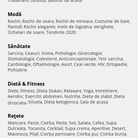
Tratament celulita
Salonul de acasa
,
Modă
Rochii
Rochii de seara
Rochii de mireasa
Costume de baie
,
,
,
,
Pantofi
Rochii elegante
Inele de logodna
Verighete
,
,
,
,
Ochelari de soare
Tendinte 2020
,
Sănătate
Sarcina
Ceaiuri
Inima
Psihologie
Ginecologie
,
,
,
,
,
Stomatologie
Colesterol
Anticonceptionale
Test sarcina
,
,
,
,
Cardiologie
Oftalmologie
Avort
Ceai verde
HIV
Ortopedie
,
,
,
,
,
,
Psihiatrie
Dietă & Fitness
Diete
Fitness
Dieta Dukan
Relaxare
Yoga
Intretinere
,
,
,
,
,
,
Aerobic
Exercitii abdomen
Nutritie
Dieta de slabit
Dieta
,
,
,
,
Silueta
Dieta ketogenica
Sala de acasa
disociata
,
,
,
Reţete
Mancare
Paste
Ciorba
Peste
Sos
Salata
Cafea
Supa
,
,
,
,
,
,
,
,
Dulceata
Tocanita
Cocktail
Supa crema
Aperitive
Desert
,
,
,
,
,
,
Maioneza
Pilaf
Ciorba perisoare
Ciorba pui
Ciorba burta
,
,
,
,
,