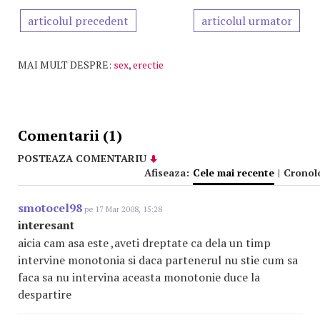
articolul precedent
articolul urmator
MAI MULT DESPRE:
sex
,
erectie
Comentarii (1)
POSTEAZA COMENTARIU
Afiseaza:
Cele mai recente
|
Cronol
smotocel98
pe 17 Mar 2008, 15:28
interesant
aicia cam asa este ,aveti dreptate ca dela un timp
intervine monotonia si daca partenerul nu stie cum sa
faca sa nu intervina aceasta monotonie duce la
despartire