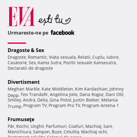
Urmareste-ne pe
Dragoste & Sex
Dragoste
Romantic
Viata sexuala
Relatii
Cuplu
Iubire
,
,
,
,
,
,
Casatorie
Sex
Kama Sutra
Pozitii sexuale Kamasutra
,
,
,
,
Declaratii de dragoste
Divertisment
Meghan Markle
Kate Middleton
Kim Kardashian
Johnny
,
,
,
Teo Trandafir
Angelina Jolie
Dana Rogoz
Dani Otil
Depp
,
,
,
,
,
Smiley
Andra
Delia
Gina Pistol
Justin Bieber
Melania
,
,
,
,
,
Program TV
Program Pro TV
Program Antena 1
Trump
,
,
,
Frumuseţe
Păr
Rochii
Unghii
Parfumuri
Coafuri
Machiaj
Sani
,
,
,
,
,
,
,
Manichiura
Sampon
Buze
Celulita
Machiaj ochi
,
,
,
,
,