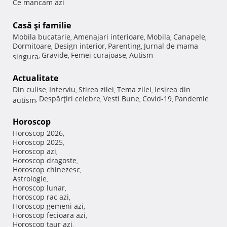
Ce mancam azi
Casă şi familie
Mobila bucatarie
Amenajari interioare
Mobila
Canapele
,
,
,
,
Dormitoare
Design interior
Parenting
Jurnal de mama
,
,
,
Gravide
Femei curajoase
Autism
singura
,
,
,
Actualitate
Din culise
Interviu
Stirea zilei
Tema zilei
Iesirea din
,
,
,
,
Despărţiri celebre
Vesti Bune
Covid-19
Pandemie
autism
,
,
,
,
Horoscop
Horoscop 2026
,
Horoscop 2025
,
Horoscop azi
,
Horoscop dragoste
,
Horoscop chinezesc
,
Astrologie
,
Horoscop lunar
,
Horoscop rac azi
,
Horoscop gemeni azi
,
Horoscop fecioara azi
,
Horoscop taur azi
,