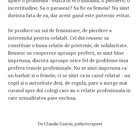
apare o problema - exista in ei o indoiala, o pierdere, o
incertitudine. Sa o parasesc? Sa fie ea femeia? Nu simt
dorinta fata de ea, dar acest gand este puternic evitat.
Se produce un soi de feminizare, de pierdere a
interesului pentru celalalt. Cei doi reusesc sa
constituie o buna relatie de prietenie, de solidaritate.
Reusesc sa coopereze aproape perfect, se simt bine
impreuna, discuta aproape orice fel de probleme insa
prefera temele profesionale. Nu se simt impreuna ca
un barbat si o femeie, ci se simt ca in cazul relatat - un
copil si o autoritate desi, de regula, pare a merge mai
curand spre doi colegi care au o relatie profesionala in
care sexualitatea pare exclusa.
De
Claudiu Ganciu, psihoterapeut