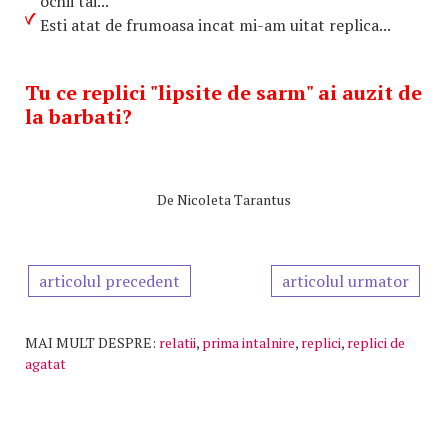
ochii tai...
Esti atat de frumoasa incat mi-am uitat replica...
Tu ce replici "lipsite de sarm" ai auzit de
la barbati?
De
Nicoleta Tarantus
articolul precedent
articolul urmator
MAI MULT DESPRE:
relatii
,
prima intalnire
,
replici
,
replici de
agatat