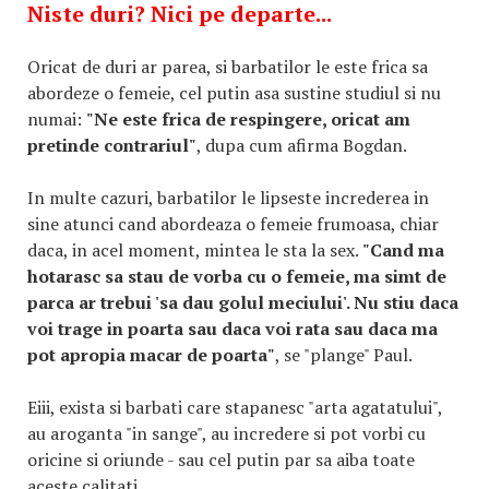
Niste duri? Nici pe departe...
Oricat de duri ar parea, si barbatilor le este frica sa
abordeze o femeie, cel putin asa sustine studiul si nu
numai:
"Ne este frica de respingere, oricat am
pretinde contrariul"
, dupa cum afirma Bogdan.
In multe cazuri, barbatilor le lipseste increderea in
sine atunci cand abordeaza o femeie frumoasa, chiar
daca, in acel moment, mintea le sta la sex.
"Cand ma
hotarasc sa stau de vorba cu o femeie, ma simt de
parca ar trebui 'sa dau golul meciului'. Nu stiu daca
voi trage in poarta sau daca voi rata sau daca ma
pot apropia macar de poarta"
, se "plange" Paul.
Eiii, exista si barbati care stapanesc "arta agatatului",
au aroganta "in sange", au incredere si pot vorbi cu
oricine si oriunde - sau cel putin par sa aiba toate
aceste calitati.