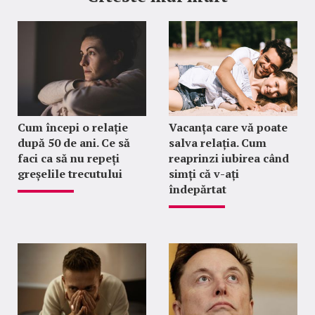
Cum începi o relație
Vacanța care vă poate
după 50 de ani. Ce să
salva relația. Cum
faci ca să nu repeți
reaprinzi iubirea când
greșelile trecutului
simți că v-ați
îndepărtat