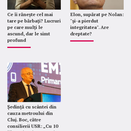
Ce îi rănește cel mai
Elon, supărat pe Nolan:
tare pe bărbați? Lucruri
"şi-a pierdut
pe care mulți le
integritatea". Are
ascund, dar le simt
dreptate?
profund
Ședință cu scântei din
cauza metroului din
Cluj. Boc, către
consilierii USR: „Cu 10