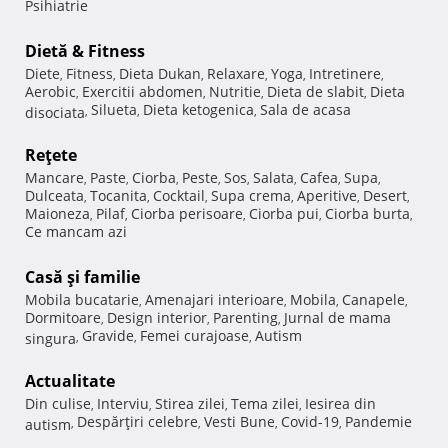
Psihiatrie
Dietă & Fitness
Diete
Fitness
Dieta Dukan
Relaxare
Yoga
Intretinere
,
,
,
,
,
,
Aerobic
Exercitii abdomen
Nutritie
Dieta de slabit
Dieta
,
,
,
,
Silueta
Dieta ketogenica
Sala de acasa
disociata
,
,
,
Reţete
Mancare
Paste
Ciorba
Peste
Sos
Salata
Cafea
Supa
,
,
,
,
,
,
,
,
Dulceata
Tocanita
Cocktail
Supa crema
Aperitive
Desert
,
,
,
,
,
,
Maioneza
Pilaf
Ciorba perisoare
Ciorba pui
Ciorba burta
,
,
,
,
,
Ce mancam azi
Casă şi familie
Mobila bucatarie
Amenajari interioare
Mobila
Canapele
,
,
,
,
Dormitoare
Design interior
Parenting
Jurnal de mama
,
,
,
Gravide
Femei curajoase
Autism
singura
,
,
,
Actualitate
Din culise
Interviu
Stirea zilei
Tema zilei
Iesirea din
,
,
,
,
Despărţiri celebre
Vesti Bune
Covid-19
Pandemie
autism
,
,
,
,