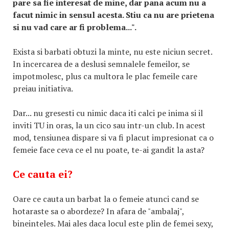
pare sa fie interesat de mine, dar pana acum nu a
facut nimic in sensul acesta. Stiu ca nu are prietena
si nu vad care ar fi problema...".
Exista si barbati obtuzi la minte, nu este niciun secret.
In incercarea de a deslusi semnalele femeilor, se
impotmolesc, plus ca multora le plac femeile care
preiau initiativa.
Dar... nu gresesti cu nimic daca iti calci pe inima si il
inviti TU in oras, la un cico sau intr-un club. In acest
mod, tensiunea dispare si va fi placut impresionat ca o
femeie face ceva ce el nu poate, te-ai gandit la asta?
Ce cauta ei?
Oare ce cauta un barbat la o femeie atunci cand se
hotaraste sa o abordeze? In afara de "ambalaj",
bineinteles. Mai ales daca locul este plin de femei sexy,