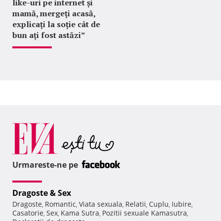
like-uri pe internet și
mamă, mergeți acasă,
explicați la soție cât de
bun ați fost astăzi”
Urmareste-ne pe
Dragoste & Sex
Dragoste
Romantic
Viata sexuala
Relatii
Cuplu
Iubire
,
,
,
,
,
,
Casatorie
Sex
Kama Sutra
Pozitii sexuale Kamasutra
,
,
,
,