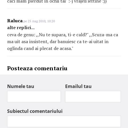
caci mam pierdut in ochii tai" :-j vrajeli ieftine :))
Raluca
pe 25 Aug 2010, 10:20
alte replici...
ceva de genu: ,,Nu te supara, ti-e cald?" ,,Scuza-ma ca
ma uit asa insistent, dar banuiesc ca te-ai uitat in
oglinda cand ai plecat de acasa."
Posteaza comentariu
Numele tau
Emailul tau
Subiectul comentariului