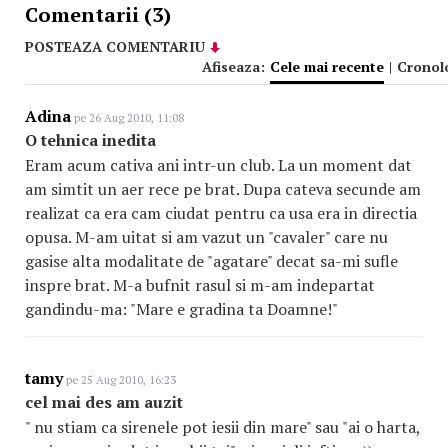
Comentarii (3)
POSTEAZA COMENTARIU
Afiseaza:
Cele mai recente
|
Cronol
Adina
pe 26 Aug 2010, 11:08
O tehnica inedita
Eram acum cativa ani intr-un club. La un moment dat
am simtit un aer rece pe brat. Dupa cateva secunde am
realizat ca era cam ciudat pentru ca usa era in directia
opusa. M-am uitat si am vazut un "cavaler" care nu
gasise alta modalitate de "agatare" decat sa-mi sufle
inspre brat. M-a bufnit rasul si m-am indepartat
gandindu-ma: "Mare e gradina ta Doamne!"
tamy
pe 25 Aug 2010, 16:23
cel mai des am auzit
" nu stiam ca sirenele pot iesii din mare" sau "ai o harta,