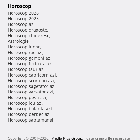
Horoscop
Horoscop 2026
,
Horoscop 2025
,
Horoscop azi
,
Horoscop dragoste
,
Horoscop chinezesc
,
Astrologie
,
Horoscop lunar
,
Horoscop rac azi
,
Horoscop gemeni azi
,
Horoscop fecioara azi
,
Horoscop taur azi
,
Horoscop capricorn azi
,
Horoscop scorpion azi
,
Horoscop sagetator azi
,
Horoscop varsator azi
,
Horoscop pesti azi
,
Horoscop leu azi
,
Horoscop balanta azi
,
Horoscop berbec azi
,
Horoscop saptamanal
Copyright © 2001-2026,
iMedia Plus Group
. Toate drepturile rezervate