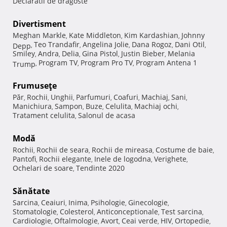
Declaratii de dragoste
Divertisment
Meghan Markle
Kate Middleton
Kim Kardashian
Johnny
,
,
,
Teo Trandafir
Angelina Jolie
Dana Rogoz
Dani Otil
Depp
,
,
,
,
,
Smiley
Andra
Delia
Gina Pistol
Justin Bieber
Melania
,
,
,
,
,
Program TV
Program Pro TV
Program Antena 1
Trump
,
,
,
Frumuseţe
Păr
Rochii
Unghii
Parfumuri
Coafuri
Machiaj
Sani
,
,
,
,
,
,
,
Manichiura
Sampon
Buze
Celulita
Machiaj ochi
,
,
,
,
,
Tratament celulita
Salonul de acasa
,
Modă
Rochii
Rochii de seara
Rochii de mireasa
Costume de baie
,
,
,
,
Pantofi
Rochii elegante
Inele de logodna
Verighete
,
,
,
,
Ochelari de soare
Tendinte 2020
,
Sănătate
Sarcina
Ceaiuri
Inima
Psihologie
Ginecologie
,
,
,
,
,
Stomatologie
Colesterol
Anticonceptionale
Test sarcina
,
,
,
,
Cardiologie
Oftalmologie
Avort
Ceai verde
HIV
Ortopedie
,
,
,
,
,
,