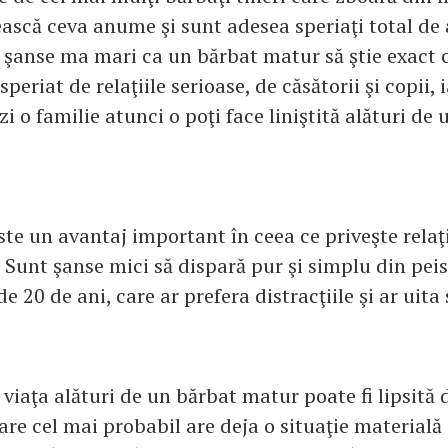
rească ceva anume şi sunt adesea speriaţi total d
t şanse ma mari ca un bărbat matur să ştie exact c
speriat de relaţiile serioase, de căsătorii şi copii, 
zi o familie atunci o poţi face liniştită alături de
ste un avantaj important în ceea ce priveşte relaţ
 Sunt şanse mici să dispară pur şi simplu din pei
de 20 de ani, care ar prefera distracţiile şi ar uita
iaţa alături de un bărbat matur poate fi lipsită de
care cel mai probabil are deja o situaţie materială 