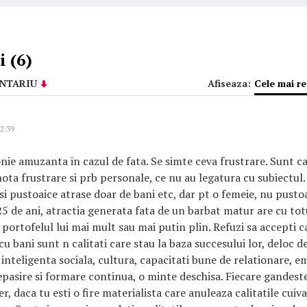
 (6)
NTARIU
Afiseaza:
Cele mai r
2:39
ie amuzanta in cazul de fata. Se simte ceva frustrare. Sunt cazu
ota frustrare si prb personale, ce nu au legatura cu subiectul
i pustoaice atrase doar de bani etc, dar pt o femeie, nu pustoai
5 de ani, atractia generata fata de un barbat matur are cu tot
ortofelul lui mai mult sau mai putin plin. Refuzi sa accepti c
cu bani sunt n calitati care stau la baza succesului lor, deloc d
, inteligenta sociala, cultura, capacitati bune de relationare, e
pasire si formare continua, o minte deschisa. Fiecare gandest
r, daca tu esti o fire materialista care anuleaza calitatile cuiv