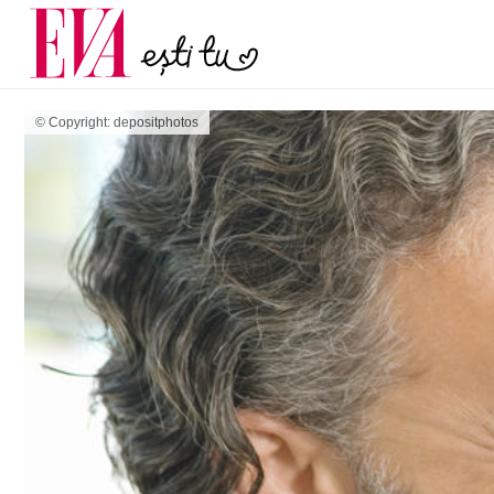
și 60 de ani. De ce te t
Carieră
pe măsură ce înaintez
Actualitate
© Copyright: depositphotos