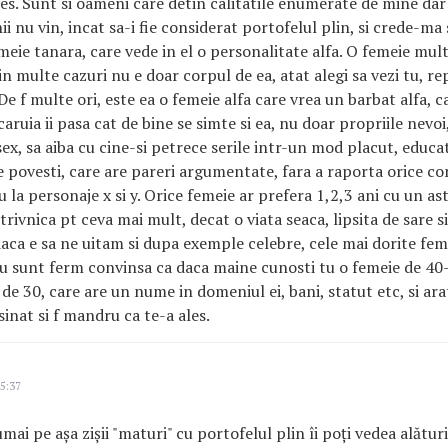
eles. Sunt si oameni care detin calitatile enumerate de mine dar
 nu vin, incat sa-i fie considerat portofelul plin, si crede-ma 
emeie tanara, care vede in el o personalitate alfa. O femeie mul
in multe cazuri nu e doar corpul de ea, atat alegi sa vezi tu, r
De f multe ori, este ea o femeie alfa care vrea un barbat alfa, c
aruia ii pasa cat de bine se simte si ea, nu doar propriile nevoi
ex, sa aiba cu cine-si petrece serile intr-un mod placut, educat
e povesti, care are pareri argumentate, fara a raporta orice con
au la personaje x si y. Orice femeie ar prefera 1,2,3 ani cu un as
trivnica pt ceva mai mult, decat o viata seaca, lipsita de sare s
daca e sa ne uitam si dupa exemple celebre, cele mai dorite fem
. Eu sunt ferm convinsa ca daca maine cunosti tu o femeie de 
de 30, care are un nume in domeniul ei, bani, statut etc, si arata
esinat si f mandru ca te-a ales.
5:37
ai pe așa zișii "maturi" cu portofelul plin îi poți vedea alătur