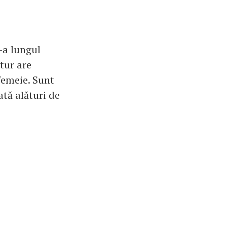
-a lungul
atur are
 femeie. Sunt
ată alături de