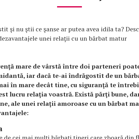
tit şi nu ştii ce şanse ar putea avea idila ta? Des
 dezavantajele unei relaţii cu un bărbat matur
renţă mare de vârstă între doi parteneri poate
midantă, iar dacă te-ai îndrăgostit de un bărb
mai în mare decât tine, cu siguranţă te întreb
st lucru relaţia voastră. Există părţi bune, da
ne, ale unei relaţii amoroase cu un bărbat mat
vantajele:
a
 de cei mai mulţi bărbaţi tineri care zboară din fl