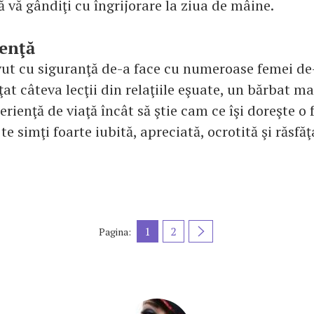
ă vă gândiţi cu îngrijorare la ziua de mâine.
enţă
vut cu siguranţă de-a face cu numeroase femei de
văţat câteva lecţii din relaţiile eşuate, un bărbat m
erienţă de viaţă încât să ştie cam ce îşi doreşte o
te simţi foarte iubită, apreciată, ocrotită şi răsfăţ
1
2
Pagina: