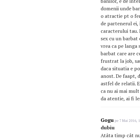
banilor, e de int
domenii unde banii
o atractie pt o f
de partenerul ei, 
caracterului tau. 
sex cu un barbat c
vrea ca pe langa s
barbat care are c
frustrat la job, s
daca situatia e po
anost. De faapt, 
astfel de relatii
ca nu ai mai mult 
da atentie, ai fi l
Gogu
pe 7 Mai 2016, 1
dubiu
Atâta timp cât num