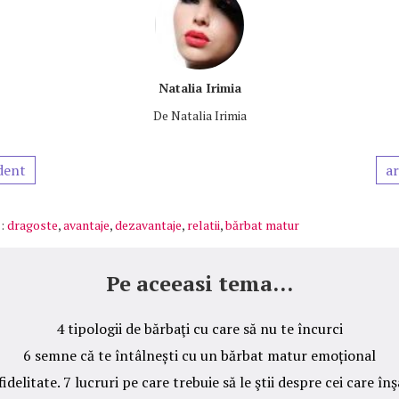
Natalia Irimia
De
Natalia Irimia
dent
ar
:
dragoste
,
avantaje
,
dezavantaje
,
relatii
,
bărbat matur
Pe aceeasi tema...
4 tipologii de bărbaţi cu care să nu te încurci
6 semne că te întâlnești cu un bărbat matur emoțional
fidelitate. 7 lucruri pe care trebuie să le ştii despre cei care înş