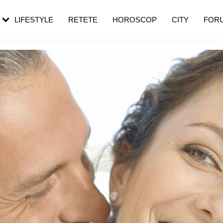
rezești mai des
Cât durează, cum te pregătești și cât
i în vârstă
de dureroasă este investigația
LIFESTYLE
RETETE
HOROSCOP
CITY
FOR