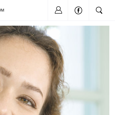
Nu ai cont?
Inregistreaza-
UM