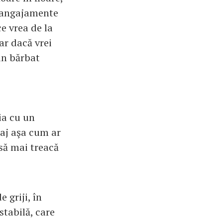
e angajamente
e vrea de la
iar dacă vrei
 un bărbat
ia cu un
saj aşa cum ar
 să mai treacă
 griji, în
stabilă, care