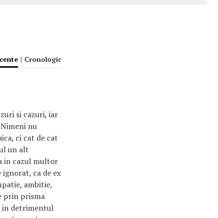
ecente
|
Cronologic
ri si cazuri, iar
. Nimeni nu
ca, ci cat de cat
ul un alt
a in cazul multor
e ignorat, ca de ex
mpatie, ambitie,
e prin prisma
a in detrimentul