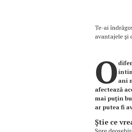
Te-ai îndrăgos
avantajele şi
O
dife
inti
ani 
afectează ace
mai puţin bu
ar putea fi a
Ştie ce vre
Spre deosebire