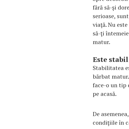
fără să-şi do
serioase, sun
viaţă. Nu este 
să-ţi întemeie
matur.
Este stabil
Stabilitatea e
bărbat matur.
face-o un tip 
pe acasă.
De asemenea, v
condiţiile în 