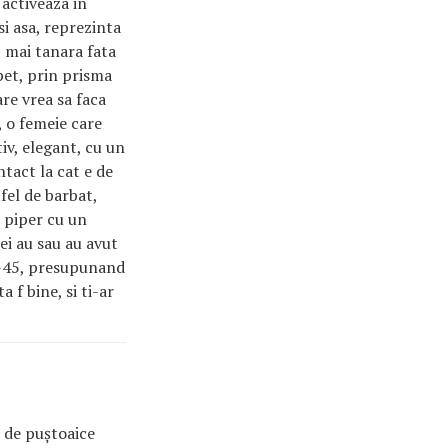
 activeaza in
si asa, reprezinta
t mai tanara fata
epet, prin prisma
are vrea sa faca
, o femeie care
iv, elegant, cu un
tact la cat e de
tfel de barbat,
i piper cu un
ei au sau au avut
40-45, presupunand
 f bine, si ti-ar
i de puștoaice