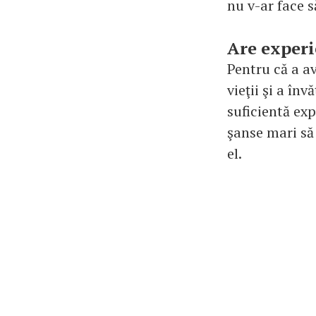
nu v-ar face s
Are experi
Pentru că a a
vieţii şi a în
suficientă exp
şanse mari să 
el.