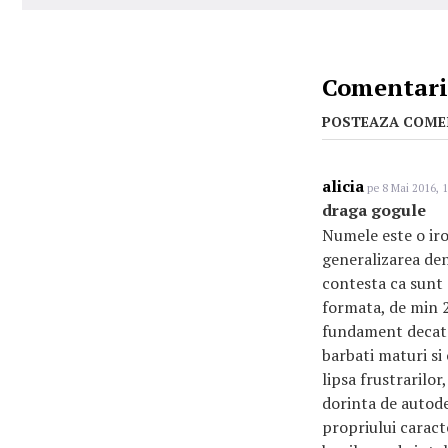
Comentarii
POSTEAZA COME
alicia
pe 8 Mai 2016, 1
draga gogule
Numele este o iron
generalizarea den
contesta ca sunt s
formata, de min 2
fundament decat p
barbati maturi si 
lipsa frustrarilor
dorinta de autode
propriului caracte