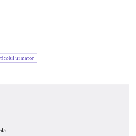
ticolul urmator
ală