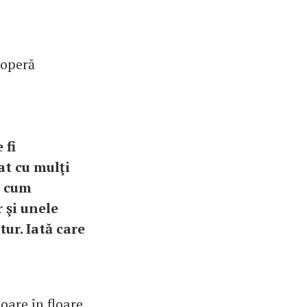
coperă
 fi
at cu mulţi
i cum
r şi unele
ur. Iată care
oare în floare,