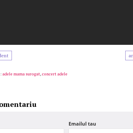
dent
ar
:
adele mama surogat
,
concert adele
comentariu
Emailul tau