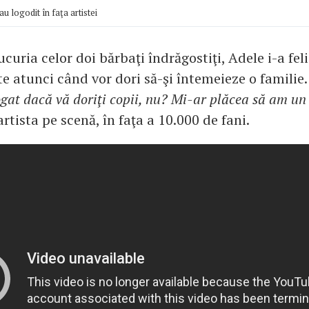
au logodit în faţa artistei
uria celor doi bărbaţi îndrăgostiţi, Adele i-a felic
ute atunci când vor dori să-şi întemeieze o familie
at dacă vă doriţi copii, nu? Mi-ar plăcea să am un 
artista pe scenă, în faţa a 10.000 de fani.