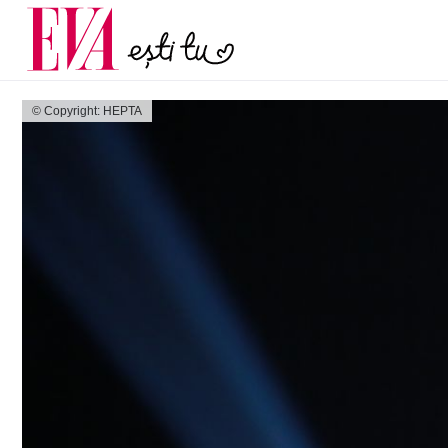
și 60 de ani. De ce te t
Carieră
pe măsură ce înaintez
Actualitate
© Copyright: HEPTA