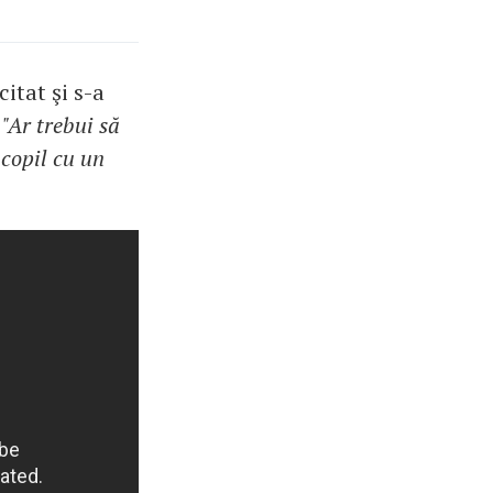
itat şi s-a
.
"Ar trebui să
copil cu un