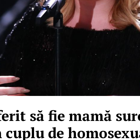
ferit să fie mamă su
 cuplu de homosexu