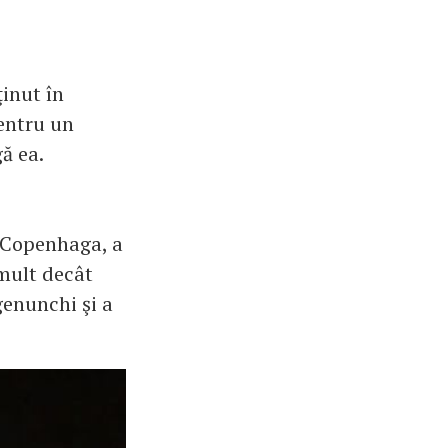
ţinut în
entru un
ă ea.
n Copenhaga, a
 mult decât
genunchi şi a