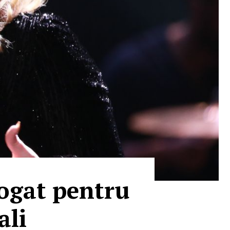
rogat pentru
ali