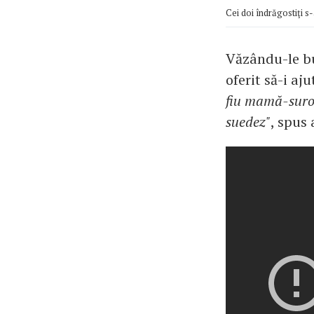
Cei doi îndrăgostiţi s-
Văzându-le buc
oferit să-i aj
fiu mamă-surog
suedez"
, spus 