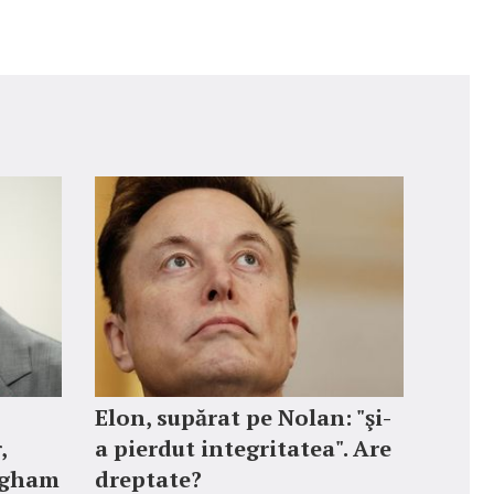
Elon, supărat pe Nolan: "şi-
,
a pierdut integritatea". Are
ngham
dreptate?