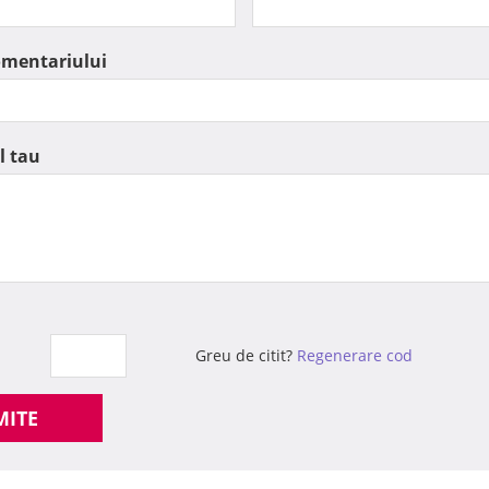
omentariului
l tau
Greu de citit?
Regenerare cod
MITE