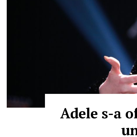
Adele s-a o
un