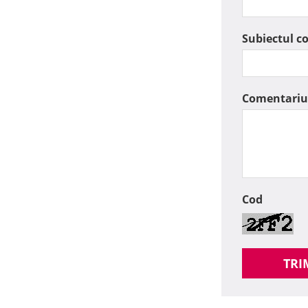
Subiectul c
Comentariu
Cod
TRI