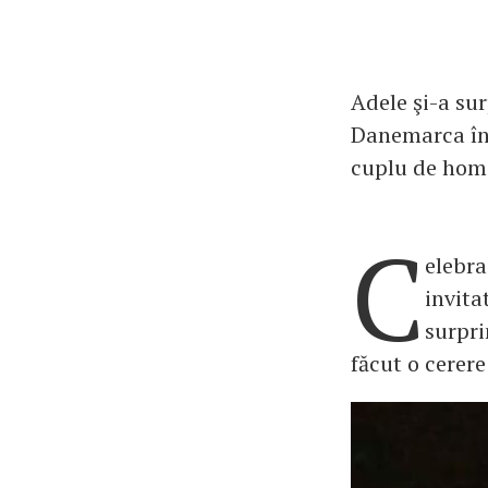
Adele şi-a sur
Danemarca în 
cuplu de homo
C
elebra
invita
surpri
făcut o cerere