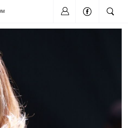
Nu ai cont?
Inregistreaza-
UM