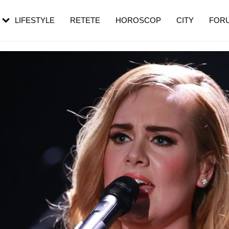
rezești mai des
Cât durează, cum te pregătești și cât
i în vârstă
de dureroasă este investigația
LIFESTYLE
RETETE
HOROSCOP
CITY
FOR