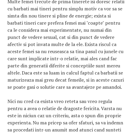
Multe femei trecute de prima tinerete isi doresc relatii
cu barbati mai tineri pentru simplu motiv ca vor sa se
simta din nou tinere si pline de energie; exista si
barbati tineri care prefera femei mai "coapte" pentru
ca le considera mai experimentate, nu numai din
punct de vedere sexual, cat si din punct de vedere
afectiv si pot invata multe de la ele. Exista riscul ca
aceste femei sa nu reuseasca sa tina pasul cu junele cu
care sunt implicate intr-o relatie, mai ales cand fac
parte din generatii diferite si conceptiile sunt mereu
altele. Daca este sa luam in calcul faptul ca barbatii se
maturizeaza mai greu decat femeile, si in aceste cazuri
se poate gasi o solutie care sa avantajeze pe amandoi.
Nici nu cred ca exista vreo reteta sau vreo regula
pentru a avea o relatie de dragoste fericita. Varsta nu
este in niciun caz un criteriu, asta o spun din proprie
experienta. Nu ma pricep sa ofer sfaturi, sa va indemn
sa procedati intr-un anumit mod atunci cand sunteti