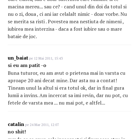
macina mereu... sau ce? - cand unul din doi da totul si
nu o zi, doua , ci ani iar celalalt nimic - doar vorbe. Nu
se merita sa risti . Povestea mea nestiuta de nimeni ,
iubirea mea interzisa - daca a fost iubire sau o mare
bataie de joc.
un_baiat
pe 12 Mai 2011, 15:43
si eu am patit -o
Buna tuturor, eu am avut o prietena mai in varsta cu
aproape 20 ani decat mine. Dar asta nu a contat!
Tineam unul la altul si era totul ok, dar in final gura
lumii a invins. Am incercat sa imi revin, dar nu pot, cu
fetele de varsta mea ... nu mai pot, e altfel...
catalin
pe 24 Mar 2011, 12:07
no shit!