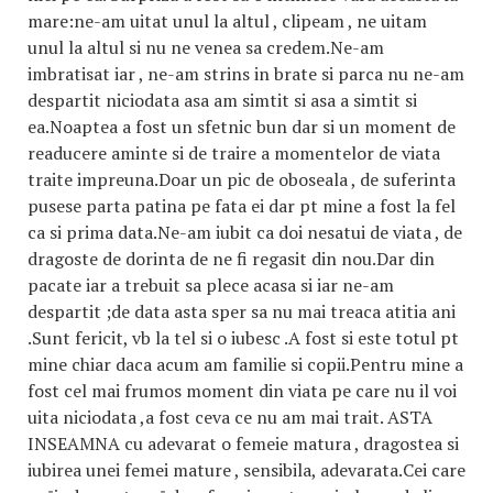
mare:ne-am uitat unul la altul , clipeam , ne uitam
unul la altul si nu ne venea sa credem.Ne-am
imbratisat iar , ne-am strins in brate si parca nu ne-am
despartit niciodata asa am simtit si asa a simtit si
ea.Noaptea a fost un sfetnic bun dar si un moment de
readucere aminte si de traire a momentelor de viata
traite impreuna.Doar un pic de oboseala , de suferinta
pusese parta patina pe fata ei dar pt mine a fost la fel
ca si prima data.Ne-am iubit ca doi nesatui de viata , de
dragoste de dorinta de ne fi regasit din nou.Dar din
pacate iar a trebuit sa plece acasa si iar ne-am
despartit ;de data asta sper sa nu mai treaca atitia ani
.Sunt fericit, vb la tel si o iubesc .A fost si este totul pt
mine chiar daca acum am familie si copii.Pentru mine a
fost cel mai frumos moment din viata pe care nu il voi
uita niciodata ,a fost ceva ce nu am mai trait. ASTA
INSEAMNA cu adevarat o femeie matura , dragostea si
iubirea unei femei mature , sensibila, adevarata.Cei care