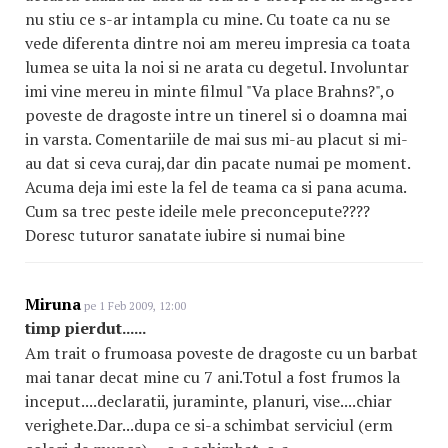
nu stiu ce s-ar intampla cu mine. Cu toate ca nu se
vede diferenta dintre noi am mereu impresia ca toata
lumea se uita la noi si ne arata cu degetul. Involuntar
imi vine mereu in minte filmul "Va place Brahns?",o
poveste de dragoste intre un tinerel si o doamna mai
in varsta. Comentariile de mai sus mi-au placut si mi-
au dat si ceva curaj,dar din pacate numai pe moment.
Acuma deja imi este la fel de teama ca si pana acuma.
Cum sa trec peste ideile mele preconcepute????
Doresc tuturor sanatate iubire si numai bine
Miruna
pe 1 Feb 2009, 12:00
timp pierdut......
Am trait o frumoasa poveste de dragoste cu un barbat
mai tanar decat mine cu 7 ani.Totul a fost frumos la
inceput....declaratii, juraminte, planuri, vise....chiar
verighete.Dar...dupa ce si-a schimbat serviciul (erm