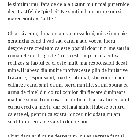
le simtim unul fata de celalalt sunt mult mai puternice
decat astfel de "piedici". Ne simtim bine impreuna si
mereu suntem "altfel".
Chiar si acum, dupa un an si cateva luni, mi se inmoaie
genunchii cand il vad sau cand ii aud vocea, lucru
despre care credeam ca este posibil doar in filme sau in
romanele de dragoste. Tot acest timp m-a facut sa
realizez si faptul ca el este mult mai responsabil decat
mine. Il iubesc din multe motive: este plin de initiative
traznite, responsabil, foarte rational, stie cum sa ma
calmeze cand simt ca imi pierd mintile, sa imi spuna ca
urma de rimel din coltul ochilor din fiecare dimineata
ma face si mai frumoasa, ma critica chiar si atunci cand
eu nu cred ca merit, dar cel mai mult il iubesc pentru
ca este el, pentru ca exista. Sincer, niciodata nu am
simtit diferenta de varsta dintre noi!
Chiar daca ar fi sa ne despartim, nu as regreta faptul