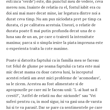
esti inca "verde") este, din punctul meu de vedere, ceva
mereu nou. Inainte de relatia cu el, fostul iubit era cu
doi ani mai mare decat mine, iar legatura dintre noi a
durat ceva timp. Nu am pus niciodata pret pe timp ca
durata, ci pe calitatea acestuia. Uneori, o relatie de
durata poate fi mai putin profunda decat una de o
luna sau de un an, pe care o traiesti la intensitate
maxima; parca si o simpla iesire la piata impreuna este
o experienta traita la cote maxime.
Poate si datorita faptului ca in familia mea se faceau
tot felul de glume pe seama faptului ca tata este mai
mic decat mama cu doar cateva luni, la inceputul
acestei relatii am avut mici probleme de "acomodare",
sa le zicem. Acestea au fost alimentate si de
apropourile pe care mi le faceau unii: "L-ai luat sa il
cresti?", "Astfel de relatii nu duc niciunde!" sau "Vei
suferi pentru ca, in mod sigur, isi va gasi una de varsta
lui si te va parasi!. Dar se pare ca sentimentele pe care