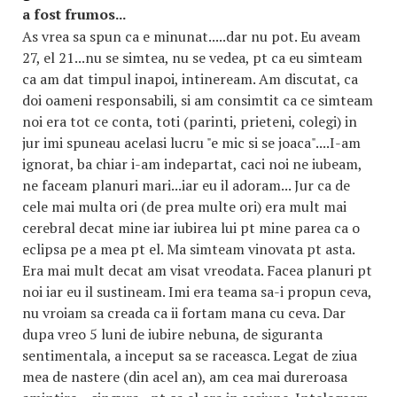
a fost frumos...
As vrea sa spun ca e minunat.....dar nu pot. Eu aveam
27, el 21...nu se simtea, nu se vedea, pt ca eu simteam
ca am dat timpul inapoi, intineream. Am discutat, ca
doi oameni responsabili, si am consimtit ca ce simteam
noi era tot ce conta, toti (parinti, prieteni, colegi) in
jur imi spuneau acelasi lucru "e mic si se joaca"....I-am
ignorat, ba chiar i-am indepartat, caci noi ne iubeam,
ne faceam planuri mari...iar eu il adoram... Jur ca de
cele mai multa ori (de prea multe ori) era mult mai
cerebral decat mine iar iubirea lui pt mine parea ca o
eclipsa pe a mea pt el. Ma simteam vinovata pt asta.
Era mai mult decat am visat vreodata. Facea planuri pt
noi iar eu il sustineam. Imi era teama sa-i propun ceva,
nu vroiam sa creada ca ii fortam mana cu ceva. Dar
dupa vreo 5 luni de iubire nebuna, de siguranta
sentimentala, a inceput sa se raceasca. Legat de ziua
mea de nastere (din acel an), am cea mai dureroasa