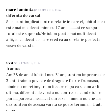
mare luminita
pe 18 Mar 2010, 14:37
difernta de varsat
Si eu sunt implicata intr-o relatie in care el,iubitul meu
este mai mic decat mine cu 17 ani...........si ce sa spun
totul este super ok.Ne iubim poate mai mult decat
altii,adica decat cei care cred ca au o relatie perfecta
vizavi de varsta.
eva
pe 10 Feb 2010, 21:07
frumos
Am 38 de ani si iubitul meu 31ani, suntem impreuna de
3 ani , traim o poveste de dragoste foarte frumoasa,
nimic nu ne retine, traim fiecare clipa ca si cum ar fi
ultima, diferenta de varsta nu contreaza cand e iubire
pura ...parerea mea....cat dureaza....nimeni nu stie ...si
dak suntem de aceiasi varsta se poate termina....traiti
clipa.....