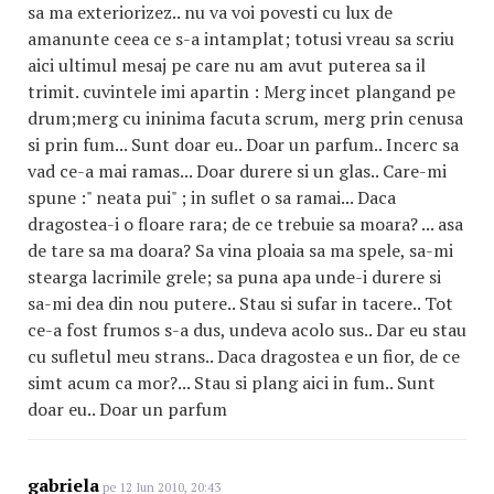
sa ma exteriorizez.. nu va voi povesti cu lux de
amanunte ceea ce s-a intamplat; totusi vreau sa scriu
aici ultimul mesaj pe care nu am avut puterea sa il
trimit. cuvintele imi apartin : Merg incet plangand pe
drum;merg cu ininima facuta scrum, merg prin cenusa
si prin fum... Sunt doar eu.. Doar un parfum.. Incerc sa
vad ce-a mai ramas... Doar durere si un glas.. Care-mi
spune :" neata pui" ; in suflet o sa ramai... Daca
dragostea-i o floare rara; de ce trebuie sa moara? ... asa
de tare sa ma doara? Sa vina ploaia sa ma spele, sa-mi
stearga lacrimile grele; sa puna apa unde-i durere si
sa-mi dea din nou putere.. Stau si sufar in tacere.. Tot
ce-a fost frumos s-a dus, undeva acolo sus.. Dar eu stau
cu sufletul meu strans.. Daca dragostea e un fior, de ce
simt acum ca mor?... Stau si plang aici in fum.. Sunt
doar eu.. Doar un parfum
gabriela
pe 12 Iun 2010, 20:43