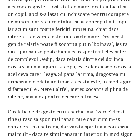
a caror dragoste a fost atat de mare incat au facut si
un copil, apoi s-a lasat cu inchisoare pentru corupere
de minori, dar s-au reintalnit si au conceput alt copil,
iar acum sunt foarte fericiti impreuna, chiar daca
diferenta de varsta este una foarte mare. Desi acest
gen de relatie poate fi socotita putin "bolnava", iesita
din tipar sau se poate banui ca respectivul elev sufera
de complexul Oedip, daca relatia dintre cei doi inca
exista si au mai aparut si copii, este clar ca acolo exista
acel ceva care ii leaga. Si pana la urma, dragostea nu
urmeaza niciodata un tipar si acesta este, in mod sigur,
si farmecul ei. Mereu altfel, mereu socanta si plina de
dileme, mai ales pentru cei care o traiesc...
O relatie de dragoste cu un barbat mai "verde" decat
tine (urasc sa spun mai tanar, nu e ca si cum m-as
considera mai batrana, dar varsta spirituala conteaza
mai mult - daca te simti tanara in interior, in mod sigur