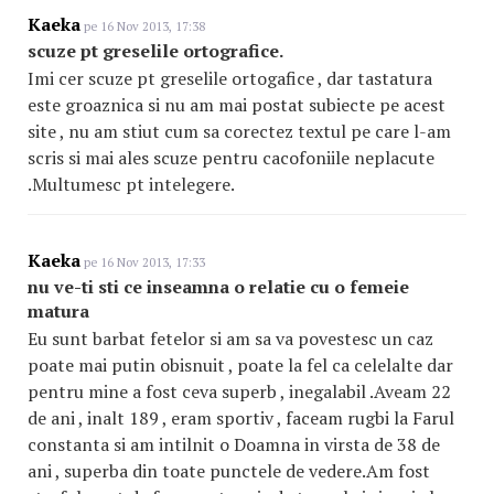
Kaeka
pe 16 Nov 2013, 17:38
scuze pt greselile ortografice.
Imi cer scuze pt greselile ortogafice , dar tastatura
este groaznica si nu am mai postat subiecte pe acest
site , nu am stiut cum sa corectez textul pe care l-am
scris si mai ales scuze pentru cacofoniile neplacute
.Multumesc pt intelegere.
Kaeka
pe 16 Nov 2013, 17:33
nu ve-ti sti ce inseamna o relatie cu o femeie
matura
Eu sunt barbat fetelor si am sa va povestesc un caz
poate mai putin obisnuit , poate la fel ca celelalte dar
pentru mine a fost ceva superb , inegalabil .Aveam 22
de ani , inalt 189 , eram sportiv , faceam rugbi la Farul
constanta si am intilnit o Doamna in virsta de 38 de
ani , superba din toate punctele de vedere.Am fost