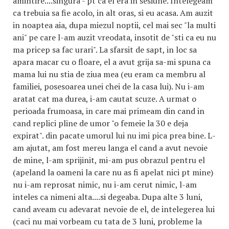
amintire....singura - pt ca el era in sesiune. Intelegeam
ca trebuia sa fie acolo, in alt oras, si eu acasa. Am auzit
in noaptea aia, dupa miezul noptii, cel mai sec "la multi
ani" pe care l-am auzit vreodata, insotit de "sti ca eu nu
ma pricep sa fac urari". La sfarsit de sapt, in loc sa
apara macar cu o floare, el a avut grija sa-mi spuna ca
mama lui nu stia de ziua mea (eu eram ca membru al
familiei, posesoarea unei chei de la casa lui). Nu i-am
aratat cat ma durea, i-am cautat scuze. A urmat o
perioada frumoasa, in care mai primeam din cand in
cand replici pline de umor "o femeie la 30 e deja
expirat". din pacate umorul lui nu imi pica prea bine. L-
am ajutat, am fost mereu langa el cand a avut nevoie
de mine, l-am sprijinit, mi-am pus obrazul pentru el
(apeland la oameni la care nu as fi apelat nici pt mine)
nu i-am reprosat nimic, nu i-am cerut nimic, l-am
inteles ca nimeni alta....si degeaba. Dupa alte 3 luni,
cand aveam cu adevarat nevoie de el, de intelegerea lui
(caci nu mai vorbeam cu tata de 3 luni, probleme la