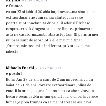
Allynka
pe 30 Dec 2009, 23:24
e frumos
eu am 23 si iubitul 20 abia implineste...ma simt cu el
extraordinar,stie cum sa ma alinte ,cum sa se
poarte,sunt innebunita dupa el,il ador si il iubesc
nespus...cred k dragostea nu are limite...primavara
asta ne casatorim..ambii abia asteptam!!!! parintii mei
nu prea sunt de acord pt k el e mai mic,tinar
,frumos,mie insa mi-e indiferent pt k stiu k el ma
iubeste!!
Mihaela Enachi
pe 14 Dec 2009, 17:03
e posibil
Buna .Am 27 de ani si sunt de 2 ani impreuna cu un
baiat de 21 de ani .Poveste extraordinara ,plina de
emotii la orice pas ,ma face sa simt ca zbor ,visez, in
fiecare secunda .Nu m-am gandit nici o clipa la ce zice
lumea ,e prea frumos ca sa ma intereseze asa ceva