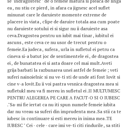
se "indragostesc " de o femeie matura si pleaca de linga
ea , nu stiu ce pierd , in afara ca jignesc acel suflet
minunat care le daruieste momente extreme de
placere in viata , clipe de daruire totala asa cum poate
nu daruieste sotului ei si sigur nu ii daruieste asa
ceva.Dragostea pentru un iubit mai tinar , iubitul ei
ascuns , este ceva ce nu usor de trecut pentru o
femeie.Ea judeca , sufera , urla in sufletul ei petru ca
cineva si-a batut joc de sentimentele ei , de dragostea
ei , de bunatatea ei si asta doare cel mai mult.Aveti
grija barbati la razbunarea unei astfel de femeie ; veti
suferi nainoielnic si nu ve-ti sti de unde ati fost lovit si
cine v-a lovit.Eu ii voi pastra vesnica dragostea mea si
sufletukl meu va fi mereu in sufletul ei .II MULTUMESC
PENTRU ALEGEREA PE CARE A FACUT-O SI O IUBESC
."Sa-mi fie iertat ca nu iti spun numele femeie iubita
dar nu vreau sa suferi din imprudenta mea .Sa stii ca te
iubesc in continuare si esti mereu in inima mea .TE
IUBESC " Cei - cele - care imi ve-ti citi rindurile , sa stiti