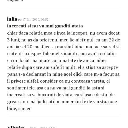
iulia
pe 17 Ian 2010, 09:52
incercati si nu va mai ganditi atata
chiar daca relatia mea e inca la inceput, nu avem decat
3 luni, nu as da prietenul meu ăe nici unul. eu am 22 de
ani, iar el 20. ma face sa ma simt bine, ma face sa rad si
e atent la dispozitiile mele. inainte, am avut o relatie
cu un baiat mai mare cu jumatate de an ca mine,
relatie dupa care am suferit mult. el a stiut sa astepte
pana s-a declansat in mine acel click care m-a facut sa
il privesc altfel. consider ca nu conteaza varsta, ci
sentimentele. asa ca nu va mai ganditi la asta si
incercati sa va bucurati de viata, ca si asa e destul de
grea. si nu mai judecati pe nimeni in fc de varsta. nu e
bine, sincer