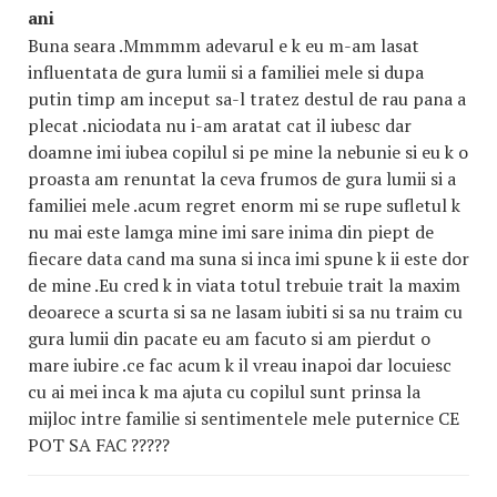
ani
Buna seara .Mmmmm adevarul e k eu m-am lasat
influentata de gura lumii si a familiei mele si dupa
putin timp am inceput sa-l tratez destul de rau pana a
plecat .niciodata nu i-am aratat cat il iubesc dar
doamne imi iubea copilul si pe mine la nebunie si eu k o
proasta am renuntat la ceva frumos de gura lumii si a
familiei mele .acum regret enorm mi se rupe sufletul k
nu mai este lamga mine imi sare inima din piept de
fiecare data cand ma suna si inca imi spune k ii este dor
de mine .Eu cred k in viata totul trebuie trait la maxim
deoarece a scurta si sa ne lasam iubiti si sa nu traim cu
gura lumii din pacate eu am facuto si am pierdut o
mare iubire .ce fac acum k il vreau inapoi dar locuiesc
cu ai mei inca k ma ajuta cu copilul sunt prinsa la
mijloc intre familie si sentimentele mele puternice CE
POT SA FAC ?????