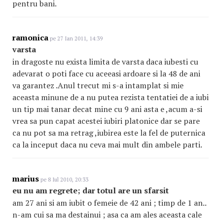
pentru bani.
ramonica
pe 27 Ian 2011, 14:39
varsta
in dragoste nu exista limita de varsta daca iubesti cu
adevarat o poti face cu aceeasi ardoare si la 48 de ani
va garantez .Anul trecut mi s-a intamplat si mie
aceasta minune de a nu putea rezista tentatiei de a iubi
un tip mai tanar decat mine cu 9 ani asta e ,acum a-si
vrea sa pun capat acestei iubiri platonice dar se pare
ca nu pot sa ma retrag ,iubirea este la fel de puternica
ca la inceput daca nu ceva mai mult din ambele parti.
marius
pe 8 Iul 2010, 20:33
eu nu am regrete; dar totul are un sfarsit
am 27 ani si am iubit o femeie de 42 ani ; timp de 1 an..
n-am cui sa ma destainui ; asa ca am ales aceasta cale