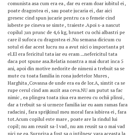
comunista asa cum era ea , dar eu eram doar iubitul ei ,
poate dragostea ei , sau poate jucaria ei , dar aici
gresesc cind spun jucarie pentru ca o femeie cind
iubeste pe cineva se simte , traieste .Apoi s-a nascut
copilul ;un prunc de 4,6 kg, brunet cu ochi albastri pe
care il sufoca cu dragostea ei .Nu semana dicicum cu
sotul ei dar acest lucru nu a avut nici o importanta pt
el.El era fericitul tata iar eu eram ...nefericitul tata
daca pot spune asa.Relatia noastra a mai durat inca 5
ani, apoi din motive nedorite de nimeni a trebuit sa se
mute cu toata familia in rona judetelor Mures ,
Harghita ,Covasna de unde era ea de lor.A, simtit ca se
rupe cerul cind am auzit asa ceva.NU am putut sa fac
nimic , ea plingea toata ziua era mereu cu ochii plinsi ,
dar a trebuit sa-si urmeze familia iar eu aam ramas fara
radacini , fara sprijkinul meu moral fara iubirea ei , fara
tot.Acum copilul este mare , poate are la rindul lui
copil; nu am reusit sa-l vad , nu am reusit sa o mai vad
nici pe ea. Surpriza a fost sa o intilnesc vara aceasta la