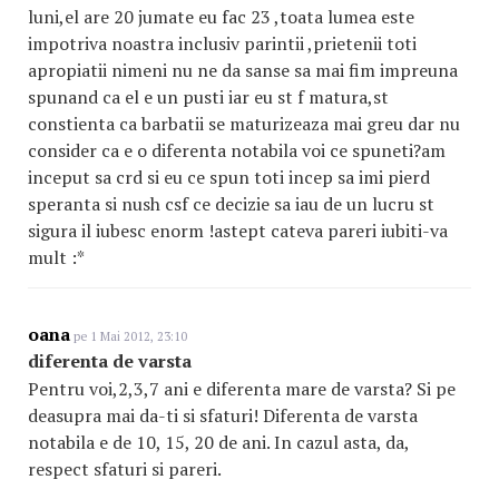
luni,el are 20 jumate eu fac 23 ,toata lumea este
impotriva noastra inclusiv parintii ,prietenii toti
apropiatii nimeni nu ne da sanse sa mai fim impreuna
spunand ca el e un pusti iar eu st f matura,st
constienta ca barbatii se maturizeaza mai greu dar nu
consider ca e o diferenta notabila voi ce spuneti?am
inceput sa crd si eu ce spun toti incep sa imi pierd
speranta si nush csf ce decizie sa iau de un lucru st
sigura il iubesc enorm !astept cateva pareri iubiti-va
mult :*
oana
pe 1 Mai 2012, 23:10
diferenta de varsta
Pentru voi,2,3,7 ani e diferenta mare de varsta? Si pe
deasupra mai da-ti si sfaturi! Diferenta de varsta
notabila e de 10, 15, 20 de ani. In cazul asta, da,
respect sfaturi si pareri.