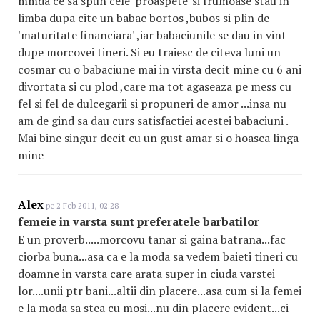
mmda ce sa spun cele 'proaspete' si frumoase stau in
limba dupa cite un babac bortos ,bubos si plin de
'maturitate financiara' ,iar babaciunile se dau in vint
dupe morcovei tineri. Si eu traiesc de citeva luni un
cosmar cu o babaciune mai in virsta decit mine cu 6 ani
divortata si cu plod ,care ma tot agaseaza pe mess cu
fel si fel de dulcegarii si propuneri de amor ...insa nu
am de gind sa dau curs satisfactiei acestei babaciuni .
Mai bine singur decit cu un gust amar si o hoasca linga
mine
Alex
pe 2 Feb 2011, 02:28
femeie in varsta sunt preferatele barbatilor
E un proverb.....morcovu tanar si gaina batrana...fac
ciorba buna...asa ca e la moda sa vedem baieti tineri cu
doamne in varsta care arata super in ciuda varstei
lor....unii ptr bani...altii din placere...asa cum si la femei
e la moda sa stea cu mosi...nu din placere evident...ci