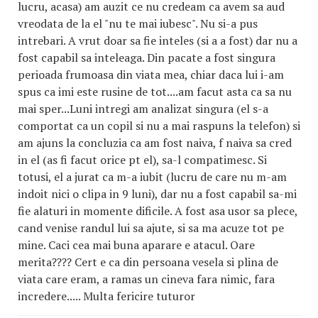
lucru, acasa) am auzit ce nu credeam ca avem sa aud
vreodata de la el "nu te mai iubesc". Nu si-a pus
intrebari. A vrut doar sa fie inteles (si a a fost) dar nu a
fost capabil sa inteleaga. Din pacate a fost singura
perioada frumoasa din viata mea, chiar daca lui i-am
spus ca imi este rusine de tot....am facut asta ca sa nu
mai sper...Luni intregi am analizat singura (el s-a
comportat ca un copil si nu a mai raspuns la telefon) si
am ajuns la concluzia ca am fost naiva, f naiva sa cred
in el (as fi facut orice pt el), sa-l compatimesc. Si
totusi, el a jurat ca m-a iubit (lucru de care nu m-am
indoit nici o clipa in 9 luni), dar nu a fost capabil sa-mi
fie alaturi in momente dificile. A fost asa usor sa plece,
cand venise randul lui sa ajute, si sa ma acuze tot pe
mine. Caci cea mai buna aparare e atacul. Oare
merita???? Cert e ca din persoana vesela si plina de
viata care eram, a ramas un cineva fara nimic, fara
incredere..... Multa fericire tuturor