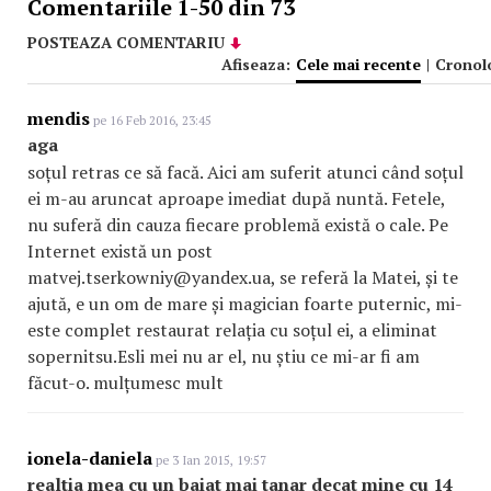
Comentariile 1-50 din 73
POSTEAZA COMENTARIU
Afiseaza:
Cele mai recente
|
Cronol
mendis
pe 16 Feb 2016, 23:45
aga
soțul retras ce să facă. Aici am suferit atunci când soțul
ei m-au aruncat aproape imediat după nuntă. Fetele,
nu suferă din cauza fiecare problemă există o cale. Pe
Internet există un post
matvej.tserkowniy@yandex.ua, se referă la Matei, și te
ajută, e un om de mare și magician foarte puternic, mi-
este complet restaurat relația cu soțul ei, a eliminat
sopernitsu.Esli mei nu ar el, nu știu ce mi-ar fi am
făcut-o. mulțumesc mult
ionela-daniela
pe 3 Ian 2015, 19:57
realtia mea cu un baiat mai tanar decat mine cu 14