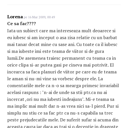
Lorena
pe 16 Mar 2009, 00:49
Ce sa fac????
Iata un subiect care ma intereseaza mult deoarece si
eu iubesc si am inceput o asa zisa relatie cu un barbat
mai tanar decat mine cu sase ani. Cu toate ca il iubesc
si ma iubeste imi este teama de viitor si de gura
lumii.De asemenea traiesc permanent cu teama ca in
orice clipa si-ar putea gasi pe cineva mai potrivit. El
incearca sa faca planuri de viitor pe care eu de teama
le aman si nu-mi vine sa vorbesc despre ele. La
comentariile mele ca n-o sa mearga primesc invariabil
acelasi raspuns : "n-ai de unde sa stii ptr.ca nu ai
incercat ,ori nu ma iubesti indeajuns". Mi-e teama sa
ma implic mai mult dar n-as vrea nici sa-l pierd. Pur si
simplu nu stiu ce sa fac ptr ca nu-s capabila sa trec
peste prejudecatile mele. De suferit sufar si acuma din
aceasta cauza iar daca as trai si o deceptie in dragoste