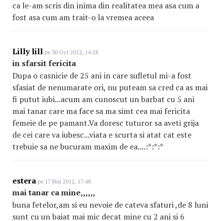
ca le-am scris din inima din realitatea mea asa cum a
fost asa cum am trait-o la vremea aceea
Lilly lill
pe 30 Oct 2012, 14:28
in sfarsit fericita
Dupa o casnicie de 25 ani in care sufletul mi-a fost
sfasiat de nenumarate ori, nu puteam sa cred ca as mai
fi putut iubi...acum am cunoscut un barbat cu 5 ani
mai tanar care ma face sa ma simt cea mai fericita
femeie de pe pamant.Va doresc tuturor sa aveti grija
de cei care va iubesc...viata e scurta si atat cat este
trebuie sa ne bucuram maxim de ea....:*:*:*
estera
pe 17 Mai 2012, 17:48
mai tanar ca mine,,,,,,
buna fetelor,am si eu nevoie de cateva sfaturi ,de 8 luni
sunt cu un baiat mai mic decat mine cu 2 ani si 6