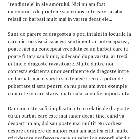
"tendintele" in ale amorului. Nici nu am fost
inconjurata de prietene sau cunostinte care sa aiba
relatii cu barbati mult mai in varsta decat ele...
Sunt de parere ca dragostea o poti intalni in locurile la
care nici nu visezi ca acest sentiment ar putea aparea;
poate nici nu concepeai vreodata ca un barbat care iti
poate fi tata sau bunic, judecand dupa varsta, ar trezi
in tine o dragoste ravasitoare. Multe dintre noi
contesta existenta unor sentimente de dragoste intre
un barbat mai in varsta si o femeie trecuta putin de
pubertate si asta pentru ca nu prea am avut exemple
concrete in care starea materiala sa nu fie importanta.
Dar cum este sa fii implicata intr-o relatie de dragoste
cu un barbat care este mai tanar decat tine, cand va
despart un an, doi sau poate mai multi? Nu vorbesc
despre corupere de minori cum am auzit si citit multe
stiri despre profesoare care au relatii cu proprii elevi si