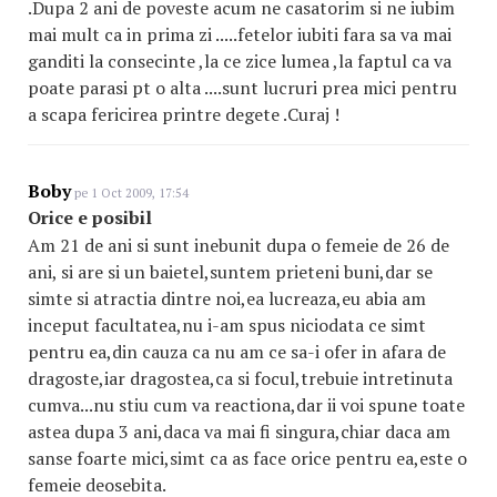
.Dupa 2 ani de poveste acum ne casatorim si ne iubim
mai mult ca in prima zi .....fetelor iubiti fara sa va mai
ganditi la consecinte ,la ce zice lumea ,la faptul ca va
poate parasi pt o alta ....sunt lucruri prea mici pentru
a scapa fericirea printre degete .Curaj !
Boby
pe 1 Oct 2009, 17:54
Orice e posibil
Am 21 de ani si sunt inebunit dupa o femeie de 26 de
ani, si are si un baietel,suntem prieteni buni,dar se
simte si atractia dintre noi,ea lucreaza,eu abia am
inceput facultatea,nu i-am spus niciodata ce simt
pentru ea,din cauza ca nu am ce sa-i ofer in afara de
dragoste,iar dragostea,ca si focul,trebuie intretinuta
cumva...nu stiu cum va reactiona,dar ii voi spune toate
astea dupa 3 ani,daca va mai fi singura,chiar daca am
sanse foarte mici,simt ca as face orice pentru ea,este o
femeie deosebita.