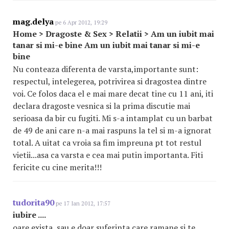
mag.delya
pe 6 Apr 2012, 19:29
Home > Dragoste & Sex > Relatii > Am un iubit mai
tanar si mi-e bine Am un iubit mai tanar si mi-e
bine
Nu conteaza diferenta de varsta,importante sunt:
respectul, intelegerea, potrivirea si dragostea dintre
voi. Ce folos daca el e mai mare decat tine cu 11 ani, iti
declara dragoste vesnica si la prima discutie mai
serioasa da bir cu fugiti. Mi s-a intamplat cu un barbat
de 49 de ani care n-a mai raspuns la tel si m-a ignorat
total. A uitat ca vroia sa fim impreuna pt tot restul
vietii...asa ca varsta e cea mai putin importanta. Fiti
fericite cu cine merita!!!
tudorita90
pe 17 Ian 2012, 17:57
iubire ....
oare exista, sau e doar suferinta care ramane si te