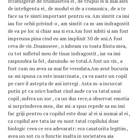
strafulgerat de frumusetea ei , de trupul ei si mai ales
de inteligenta ei , de modul ei de a comunica , de a te
face sa te simti important pentru ea. Am simtit ca imi
iau foc ochii privind-o , am simtit ca m-am indragostit
de ea pe loc si chiar asa si era.Am fost iubiti si am fost
impreuna pina cind eu am implinit 30 de ani.A fost
ceva de vis .Doamneee , o iubeam cu toata fiinta mea,
cu tot sufletul meu de tinar indragostit , iar ea imi
raspundea la fel , daruindu-se total.A fost un vis , a
fost cum nu avea sa mai fie vreodata.Am avut bucuria
sa-mi spuna ca este insarcinata , ca va naste un copil
pe care il astepta de ani intregi . Asta m-a incurcat
putin pt ca orice barbat cind aude ca va tatal unui
copil ,sufera un soc , ca un dus rece,a observat emotia
si surprinderea mea , dar mi-a spus repede sa nu imi
fac griji pentru ca copilul este doar al ei si numai al ei ,
ca copilul are tata iar eu sunt tatal copilului doar
biologic ceea ce era adevaratr: era casatorita legitim ,
avea un sot cu o functie inalta in societatea aia