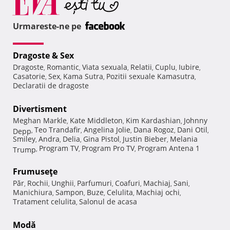
Urmareste-ne pe
Dragoste & Sex
Dragoste
Romantic
Viata sexuala
Relatii
Cuplu
Iubire
,
,
,
,
,
,
Casatorie
Sex
Kama Sutra
Pozitii sexuale Kamasutra
,
,
,
,
Declaratii de dragoste
Divertisment
Meghan Markle
Kate Middleton
Kim Kardashian
Johnny
,
,
,
Teo Trandafir
Angelina Jolie
Dana Rogoz
Dani Otil
Depp
,
,
,
,
,
Smiley
Andra
Delia
Gina Pistol
Justin Bieber
Melania
,
,
,
,
,
Program TV
Program Pro TV
Program Antena 1
Trump
,
,
,
Frumuseţe
Păr
Rochii
Unghii
Parfumuri
Coafuri
Machiaj
Sani
,
,
,
,
,
,
,
Manichiura
Sampon
Buze
Celulita
Machiaj ochi
,
,
,
,
,
Tratament celulita
Salonul de acasa
,
Modă