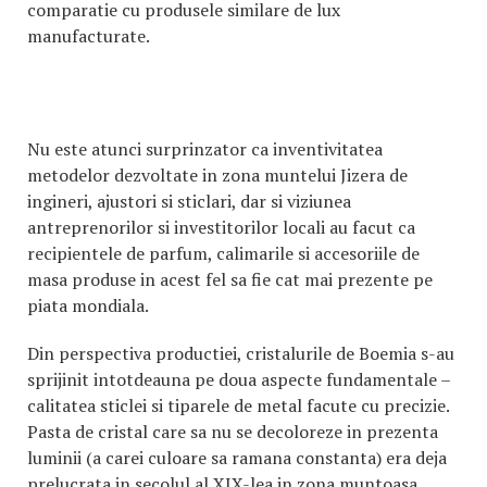
comparatie cu produsele similare de lux
manufacturate.
Nu este atunci surprinzator ca inventivitatea
metodelor dezvoltate in zona muntelui Jizera de
ingineri, ajustori si sticlari, dar si viziunea
antreprenorilor si investitorilor locali au facut ca
recipientele de parfum, calimarile si accesoriile de
masa produse in acest fel sa fie cat mai prezente pe
piata mondiala.
Din perspectiva productiei, cristalurile de Boemia s-au
sprijinit intotdeauna pe doua aspecte fundamentale –
calitatea sticlei si tiparele de metal facute cu precizie.
Pasta de cristal care sa nu se decoloreze in prezenta
luminii (a carei culoare sa ramana constanta) era deja
prelucrata in secolul al XIX-lea in zona muntoasa