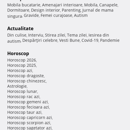
Mobila bucatarie
Amenajari interioare
Mobila
Canapele
,
,
,
,
Dormitoare
Design interior
Parenting
Jurnal de mama
,
,
,
Gravide
Femei curajoase
Autism
singura
,
,
,
Actualitate
Din culise
Interviu
Stirea zilei
Tema zilei
Iesirea din
,
,
,
,
Despărţiri celebre
Vesti Bune
Covid-19
Pandemie
autism
,
,
,
,
Horoscop
Horoscop 2026
,
Horoscop 2025
,
Horoscop azi
,
Horoscop dragoste
,
Horoscop chinezesc
,
Astrologie
,
Horoscop lunar
,
Horoscop rac azi
,
Horoscop gemeni azi
,
Horoscop fecioara azi
,
Horoscop taur azi
,
Horoscop capricorn azi
,
Horoscop scorpion azi
,
Horoscop sagetator azi
,