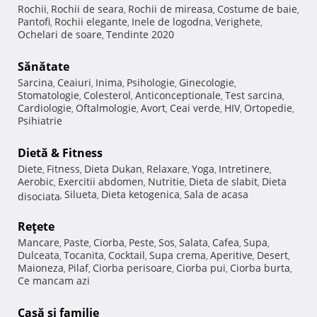
Rochii
Rochii de seara
Rochii de mireasa
Costume de baie
,
,
,
,
Pantofi
Rochii elegante
Inele de logodna
Verighete
,
,
,
,
Ochelari de soare
Tendinte 2020
,
Sănătate
Sarcina
Ceaiuri
Inima
Psihologie
Ginecologie
,
,
,
,
,
Stomatologie
Colesterol
Anticonceptionale
Test sarcina
,
,
,
,
Cardiologie
Oftalmologie
Avort
Ceai verde
HIV
Ortopedie
,
,
,
,
,
,
Psihiatrie
Dietă & Fitness
Diete
Fitness
Dieta Dukan
Relaxare
Yoga
Intretinere
,
,
,
,
,
,
Aerobic
Exercitii abdomen
Nutritie
Dieta de slabit
Dieta
,
,
,
,
Silueta
Dieta ketogenica
Sala de acasa
disociata
,
,
,
Reţete
Mancare
Paste
Ciorba
Peste
Sos
Salata
Cafea
Supa
,
,
,
,
,
,
,
,
Dulceata
Tocanita
Cocktail
Supa crema
Aperitive
Desert
,
,
,
,
,
,
Maioneza
Pilaf
Ciorba perisoare
Ciorba pui
Ciorba burta
,
,
,
,
,
Ce mancam azi
Casă şi familie