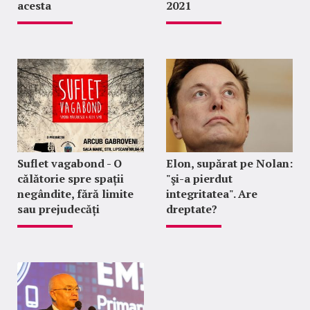
acesta
2021
Suflet vagabond - O
Elon, supărat pe Nolan:
călătorie spre spații
"şi-a pierdut
negândite, fără limite
integritatea". Are
sau prejudecăți
dreptate?