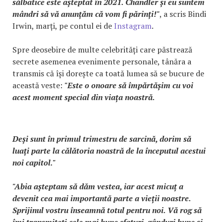
sălbatice este așteptat în 2021. Chandler și eu suntem
mândri să vă anunțăm că vom fi părinți!"
, a scris Bindi
Irwin, marți, pe contul ei de
Instagram
.
Spre deosebire de multe celebrități care păstrează
secrete asemenea evenimente personale, tânăra a
transmis că își dorește ca toată lumea să se bucure de
această veste:
"Este o onoare să împărtășim cu voi
acest moment special din viața noastră.
Deși sunt în primul trimestru de sarcină, dorim să
luați parte la călătoria noastră de la începutul acestui
noi capitol."
"Abia așteptam să dăm vestea, iar acest micuț a
devenit cea mai importantă parte a vieții noastre.
Sprijinul vostru înseamnă totul pentru noi. Vă rog să
îmi transmiteți cele mai bune sfaturi, gânduri bune și