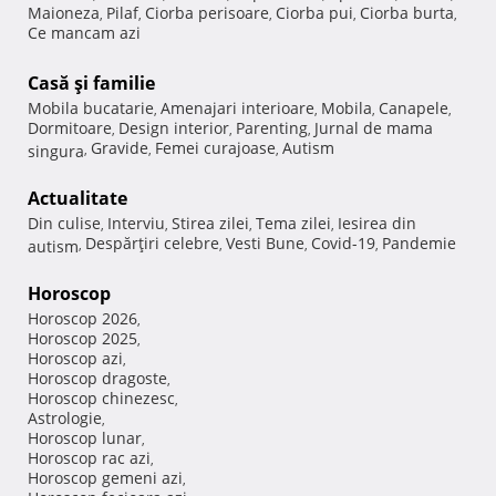
Maioneza
Pilaf
Ciorba perisoare
Ciorba pui
Ciorba burta
,
,
,
,
,
Ce mancam azi
Casă şi familie
Mobila bucatarie
Amenajari interioare
Mobila
Canapele
,
,
,
,
Dormitoare
Design interior
Parenting
Jurnal de mama
,
,
,
Gravide
Femei curajoase
Autism
singura
,
,
,
Actualitate
Din culise
Interviu
Stirea zilei
Tema zilei
Iesirea din
,
,
,
,
Despărţiri celebre
Vesti Bune
Covid-19
Pandemie
autism
,
,
,
,
Horoscop
Horoscop 2026
,
Horoscop 2025
,
Horoscop azi
,
Horoscop dragoste
,
Horoscop chinezesc
,
Astrologie
,
Horoscop lunar
,
Horoscop rac azi
,
Horoscop gemeni azi
,