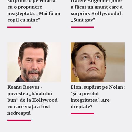
surprins-o pe Hilaria
fratele Angelinei Jolie
cu o propunere
a făcut un anunț care a
neașteptată: „Mai fă un
surprins Hollywoodul:
copil cu mine”
„Sunt gay”
Keanu Reeves -
Elon, supărat pe Nolan:
povestea „băiatului
"şi-a pierdut
bun” de la Hollywood
integritatea". Are
cu care viața a fost
dreptate?
nedreaptă