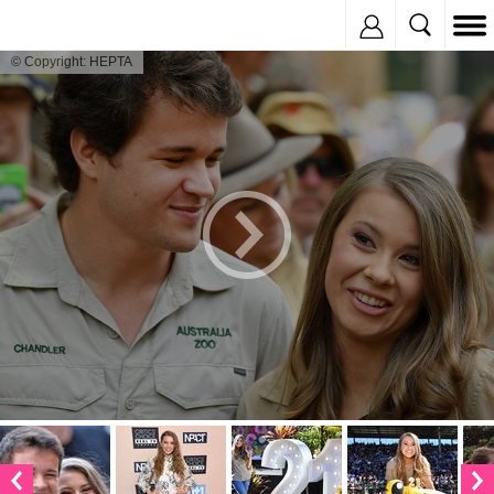
Inregistreaza
© Copyright: HEPTA