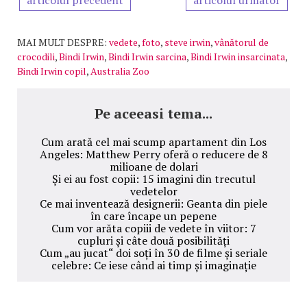
MAI MULT DESPRE:
vedete
,
foto
,
steve irwin
,
vânătorul de
crocodili
,
Bindi Irwin
,
Bindi Irwin sarcina
,
Bindi Irwin insarcinata
,
Bindi Irwin copil
,
Australia Zoo
Pe aceeasi tema...
Cum arată cel mai scump apartament din Los
Angeles: Matthew Perry oferă o reducere de 8
milioane de dolari
Și ei au fost copii: 15 imagini din trecutul
vedetelor
Ce mai inventează designerii: Geanta din piele
în care încape un pepene
Cum vor arăta copiii de vedete în viitor: 7
cupluri și câte două posibilități
Cum „au jucat“ doi soți în 30 de filme și seriale
celebre: Ce iese când ai timp și imaginație