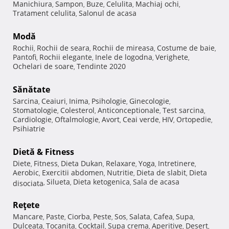
Manichiura
Sampon
Buze
Celulita
Machiaj ochi
,
,
,
,
,
Tratament celulita
Salonul de acasa
,
Modă
Rochii
Rochii de seara
Rochii de mireasa
Costume de baie
,
,
,
,
Pantofi
Rochii elegante
Inele de logodna
Verighete
,
,
,
,
Ochelari de soare
Tendinte 2020
,
Sănătate
Sarcina
Ceaiuri
Inima
Psihologie
Ginecologie
,
,
,
,
,
Stomatologie
Colesterol
Anticonceptionale
Test sarcina
,
,
,
,
Cardiologie
Oftalmologie
Avort
Ceai verde
HIV
Ortopedie
,
,
,
,
,
,
Psihiatrie
Dietă & Fitness
Diete
Fitness
Dieta Dukan
Relaxare
Yoga
Intretinere
,
,
,
,
,
,
Aerobic
Exercitii abdomen
Nutritie
Dieta de slabit
Dieta
,
,
,
,
Silueta
Dieta ketogenica
Sala de acasa
disociata
,
,
,
Reţete
Mancare
Paste
Ciorba
Peste
Sos
Salata
Cafea
Supa
,
,
,
,
,
,
,
,
Dulceata
Tocanita
Cocktail
Supa crema
Aperitive
Desert
,
,
,
,
,
,