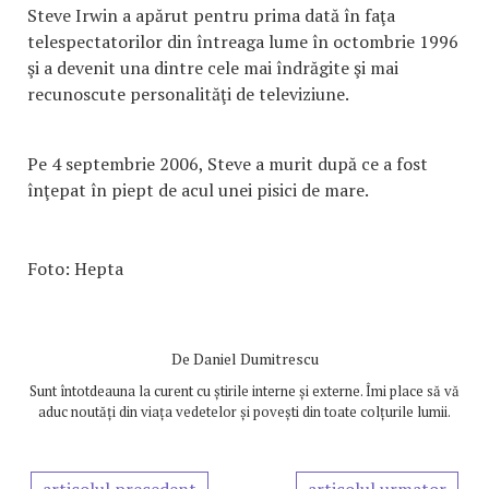
Steve Irwin a apărut pentru prima dată în faţa
telespectatorilor din întreaga lume în octombrie 1996
şi a devenit una dintre cele mai îndrăgite şi mai
recunoscute personalităţi de televiziune.
Pe 4 septembrie 2006, Steve a murit după ce a fost
înţepat în piept de acul unei pisici de mare.
Foto: Hepta
De
Daniel Dumitrescu
Sunt întotdeauna la curent cu știrile interne și externe. Îmi place să vă
aduc noutăți din viața vedetelor și povești din toate colțurile lumii.
articolul precedent
articolul urmator