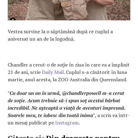
Vestea survine la o săptămână după ce cuplul a
aniversat un an de la logodnă.
Chandler a cerut-o de soție în ziua în care ea a împlinit
21 de ani, scrie
Daily Mail
. Cuplul s-a căsătorit în luna
martie, anul acesta, la ZOO Australia din Queensland.
"Cu doar un an în urmă, @chandlerpowell m-a cerut
de soție. Acum trebuie să-i spun soț acestui bărbat
incredibil. Ne așteaptă o viață de aventuri împreună.
Soarele meu, te iubesc din toată inima"
, a scris ea într-
un mesaj publicat pe
Instagram
.
Citește și:
Din dragoste pentru