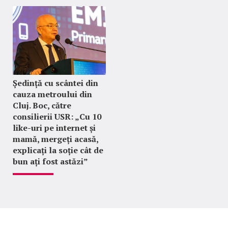
Ședință cu scântei din
cauza metroului din
Cluj. Boc, către
consilierii USR: „Cu 10
like-uri pe internet și
mamă, mergeți acasă,
explicați la soție cât de
bun ați fost astăzi”