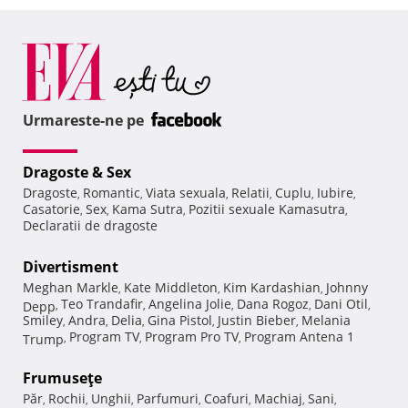
Urmareste-ne pe
Dragoste & Sex
Dragoste
Romantic
Viata sexuala
Relatii
Cuplu
Iubire
,
,
,
,
,
,
Casatorie
Sex
Kama Sutra
Pozitii sexuale Kamasutra
,
,
,
,
Declaratii de dragoste
Divertisment
Meghan Markle
Kate Middleton
Kim Kardashian
Johnny
,
,
,
Teo Trandafir
Angelina Jolie
Dana Rogoz
Dani Otil
Depp
,
,
,
,
,
Smiley
Andra
Delia
Gina Pistol
Justin Bieber
Melania
,
,
,
,
,
Program TV
Program Pro TV
Program Antena 1
Trump
,
,
,
Frumuseţe
Păr
Rochii
Unghii
Parfumuri
Coafuri
Machiaj
Sani
,
,
,
,
,
,
,