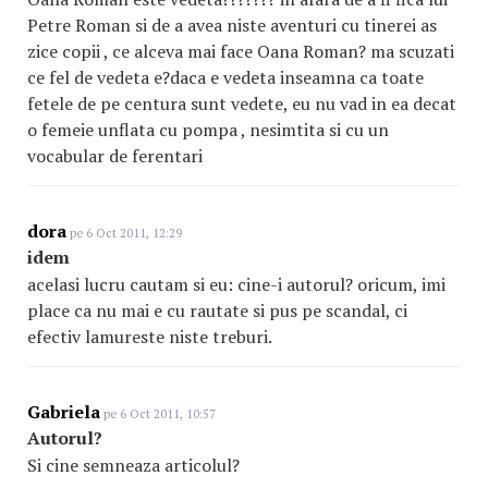
Petre Roman si de a avea niste aventuri cu tinerei as
zice copii , ce alceva mai face Oana Roman? ma scuzati
ce fel de vedeta e?daca e vedeta inseamna ca toate
fetele de pe centura sunt vedete, eu nu vad in ea decat
o femeie unflata cu pompa , nesimtita si cu un
vocabular de ferentari
dora
pe 6 Oct 2011, 12:29
idem
acelasi lucru cautam si eu: cine-i autorul? oricum, imi
place ca nu mai e cu rautate si pus pe scandal, ci
efectiv lamureste niste treburi.
Gabriela
pe 6 Oct 2011, 10:57
Autorul?
Si cine semneaza articolul?