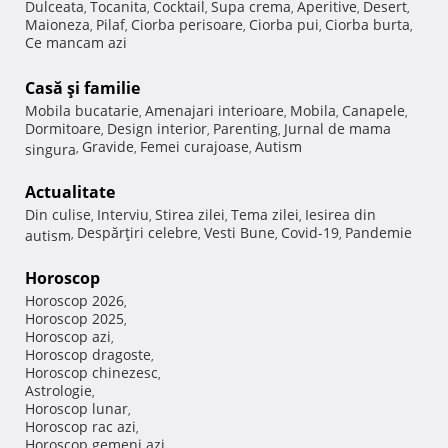
Dulceata
Tocanita
Cocktail
Supa crema
Aperitive
Desert
,
,
,
,
,
,
Maioneza
Pilaf
Ciorba perisoare
Ciorba pui
Ciorba burta
,
,
,
,
,
Ce mancam azi
Casă şi familie
Mobila bucatarie
Amenajari interioare
Mobila
Canapele
,
,
,
,
Dormitoare
Design interior
Parenting
Jurnal de mama
,
,
,
Gravide
Femei curajoase
Autism
singura
,
,
,
Actualitate
Din culise
Interviu
Stirea zilei
Tema zilei
Iesirea din
,
,
,
,
Despărţiri celebre
Vesti Bune
Covid-19
Pandemie
autism
,
,
,
,
Horoscop
Horoscop 2026
,
Horoscop 2025
,
Horoscop azi
,
Horoscop dragoste
,
Horoscop chinezesc
,
Astrologie
,
Horoscop lunar
,
Horoscop rac azi
,
Horoscop gemeni azi
,