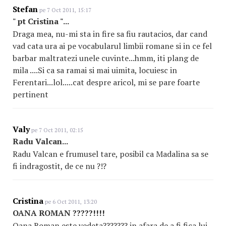
Stefan
pe 7 Oct 2011, 15:17
" pt Cristina "...
Draga mea, nu-mi sta in fire sa fiu rautacios, dar cand
vad cata ura ai pe vocabularul limbii romane si in ce fel
barbar maltratezi unele cuvinte...hmm, iti plang de
mila ....Si ca sa ramai si mai uimita, locuiesc in
Ferentari...lol.....cat despre aricol, mi se pare foarte
pertinent
Valy
pe 7 Oct 2011, 02:15
Radu Valcan...
Radu Valcan e frumusel tare, posibil ca Madalina sa se
fi indragostit, de ce nu ?!?
Cristina
pe 6 Oct 2011, 13:20
OANA ROMAN ?????!!!!
Oana Roman este vedeta??????? in afara de a fi fica lui