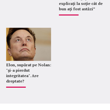
explicați la soție cât de
bun ați fost astăzi”
Elon, supărat pe Nolan:
"şi-a pierdut
integritatea". Are
dreptate?