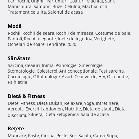
Păr
Rochii
Unghii
Parfumuri
Coafuri
Machiaj
Sani
,
,
,
,
,
,
,
Manichiura
Sampon
Buze
Celulita
Machiaj ochi
,
,
,
,
,
Tratament celulita
Salonul de acasa
,
Modă
Rochii
Rochii de seara
Rochii de mireasa
Costume de baie
,
,
,
,
Pantofi
Rochii elegante
Inele de logodna
Verighete
,
,
,
,
Ochelari de soare
Tendinte 2020
,
Sănătate
Sarcina
Ceaiuri
Inima
Psihologie
Ginecologie
,
,
,
,
,
Stomatologie
Colesterol
Anticonceptionale
Test sarcina
,
,
,
,
Cardiologie
Oftalmologie
Avort
Ceai verde
HIV
Ortopedie
,
,
,
,
,
,
Psihiatrie
Dietă & Fitness
Diete
Fitness
Dieta Dukan
Relaxare
Yoga
Intretinere
,
,
,
,
,
,
Aerobic
Exercitii abdomen
Nutritie
Dieta de slabit
Dieta
,
,
,
,
Silueta
Dieta ketogenica
Sala de acasa
disociata
,
,
,
Reţete
Mancare
Paste
Ciorba
Peste
Sos
Salata
Cafea
Supa
,
,
,
,
,
,
,
,