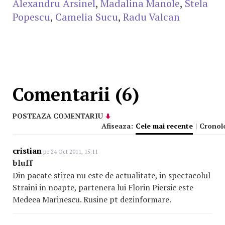
Alexandru Arsinel
,
Madalina Manole
,
Stela
Popescu
,
Camelia Sucu
,
Radu Valcan
Comentarii (6)
POSTEAZA COMENTARIU
Afiseaza:
Cele mai recente
|
Cronol
cristian
pe 24 Oct 2011, 15:11
bluff
Din pacate stirea nu este de actualitate, in spectacolul
Straini in noapte, partenera lui Florin Piersic este
Medeea Marinescu. Rusine pt dezinformare.