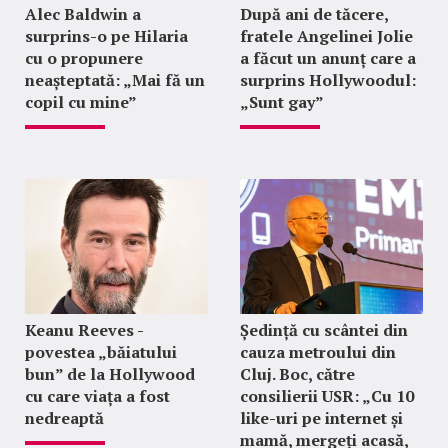
Alec Baldwin a
După ani de tăcere,
surprins-o pe Hilaria
fratele Angelinei Jolie
cu o propunere
a făcut un anunț care a
neașteptată: „Mai fă un
surprins Hollywoodul:
copil cu mine”
„Sunt gay”
Keanu Reeves -
Ședință cu scântei din
povestea „băiatului
cauza metroului din
bun” de la Hollywood
Cluj. Boc, către
cu care viața a fost
consilierii USR: „Cu 10
nedreaptă
like-uri pe internet și
mamă, mergeți acasă,