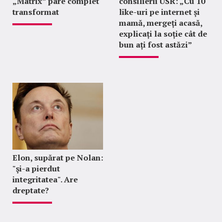
„Matrix” pare complet
consilierii USR: „Cu 10
transformat
like-uri pe internet și
mamă, mergeți acasă,
explicați la soție cât de
bun ați fost astăzi”
Elon, supărat pe Nolan:
"şi-a pierdut
integritatea". Are
dreptate?