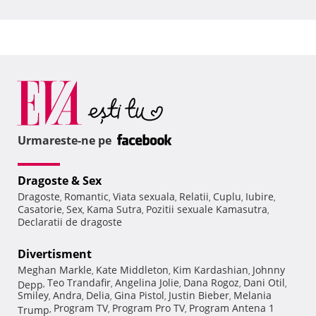
Urmareste-ne pe
Dragoste & Sex
Dragoste
Romantic
Viata sexuala
Relatii
Cuplu
Iubire
,
,
,
,
,
,
Casatorie
Sex
Kama Sutra
Pozitii sexuale Kamasutra
,
,
,
,
Declaratii de dragoste
Divertisment
Meghan Markle
Kate Middleton
Kim Kardashian
Johnny
,
,
,
Teo Trandafir
Angelina Jolie
Dana Rogoz
Dani Otil
Depp
,
,
,
,
,
Smiley
Andra
Delia
Gina Pistol
Justin Bieber
Melania
,
,
,
,
,
Program TV
Program Pro TV
Program Antena 1
Trump
,
,
,