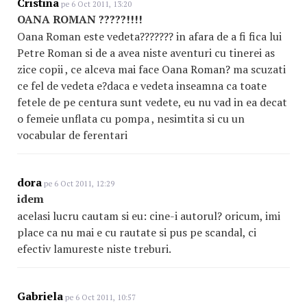
Cristina
pe 6 Oct 2011, 13:20
OANA ROMAN ?????!!!!
Oana Roman este vedeta??????? in afara de a fi fica lui
Petre Roman si de a avea niste aventuri cu tinerei as
zice copii , ce alceva mai face Oana Roman? ma scuzati
ce fel de vedeta e?daca e vedeta inseamna ca toate
fetele de pe centura sunt vedete, eu nu vad in ea decat
o femeie unflata cu pompa , nesimtita si cu un
vocabular de ferentari
dora
pe 6 Oct 2011, 12:29
idem
acelasi lucru cautam si eu: cine-i autorul? oricum, imi
place ca nu mai e cu rautate si pus pe scandal, ci
efectiv lamureste niste treburi.
Gabriela
pe 6 Oct 2011, 10:57