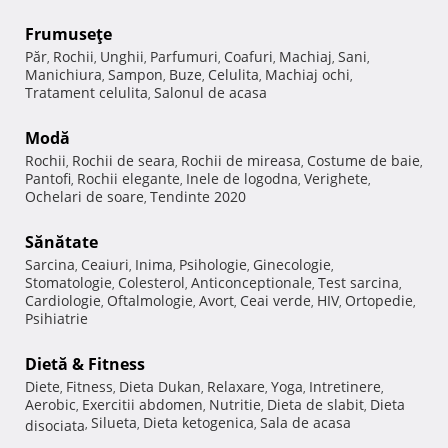
Frumuseţe
Păr
Rochii
Unghii
Parfumuri
Coafuri
Machiaj
Sani
,
,
,
,
,
,
,
Manichiura
Sampon
Buze
Celulita
Machiaj ochi
,
,
,
,
,
Tratament celulita
Salonul de acasa
,
Modă
Rochii
Rochii de seara
Rochii de mireasa
Costume de baie
,
,
,
,
Pantofi
Rochii elegante
Inele de logodna
Verighete
,
,
,
,
Ochelari de soare
Tendinte 2020
,
Sănătate
Sarcina
Ceaiuri
Inima
Psihologie
Ginecologie
,
,
,
,
,
Stomatologie
Colesterol
Anticonceptionale
Test sarcina
,
,
,
,
Cardiologie
Oftalmologie
Avort
Ceai verde
HIV
Ortopedie
,
,
,
,
,
,
Psihiatrie
Dietă & Fitness
Diete
Fitness
Dieta Dukan
Relaxare
Yoga
Intretinere
,
,
,
,
,
,
Aerobic
Exercitii abdomen
Nutritie
Dieta de slabit
Dieta
,
,
,
,
Silueta
Dieta ketogenica
Sala de acasa
disociata
,
,
,