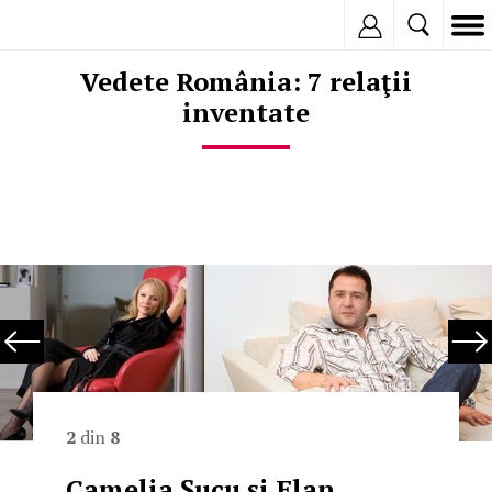
Inregistreaza
Vedete România: 7 relaţii
inventate
2
din
8
Camelia Şucu şi Elan