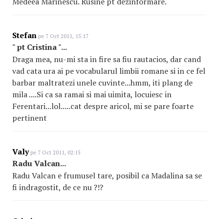
Medeea Marinescu. Rusine pt dezinformare.
Stefan
pe 7 Oct 2011, 15:17
" pt Cristina "...
Draga mea, nu-mi sta in fire sa fiu rautacios, dar cand
vad cata ura ai pe vocabularul limbii romane si in ce fel
barbar maltratezi unele cuvinte...hmm, iti plang de
mila ....Si ca sa ramai si mai uimita, locuiesc in
Ferentari...lol.....cat despre aricol, mi se pare foarte
pertinent
Valy
pe 7 Oct 2011, 02:15
Radu Valcan...
Radu Valcan e frumusel tare, posibil ca Madalina sa se
fi indragostit, de ce nu ?!?