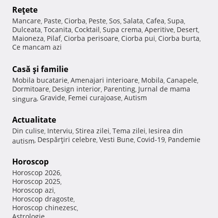
Reţete
Mancare
Paste
Ciorba
Peste
Sos
Salata
Cafea
Supa
,
,
,
,
,
,
,
,
Dulceata
Tocanita
Cocktail
Supa crema
Aperitive
Desert
,
,
,
,
,
,
Maioneza
Pilaf
Ciorba perisoare
Ciorba pui
Ciorba burta
,
,
,
,
,
Ce mancam azi
Casă şi familie
Mobila bucatarie
Amenajari interioare
Mobila
Canapele
,
,
,
,
Dormitoare
Design interior
Parenting
Jurnal de mama
,
,
,
Gravide
Femei curajoase
Autism
singura
,
,
,
Actualitate
Din culise
Interviu
Stirea zilei
Tema zilei
Iesirea din
,
,
,
,
Despărţiri celebre
Vesti Bune
Covid-19
Pandemie
autism
,
,
,
,
Horoscop
Horoscop 2026
,
Horoscop 2025
,
Horoscop azi
,
Horoscop dragoste
,
Horoscop chinezesc
,
Astrologie
,