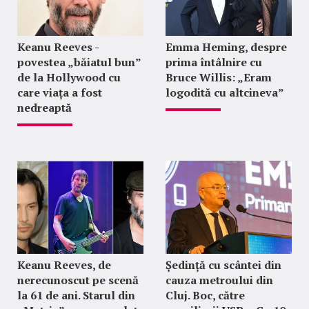
Keanu Reeves -
Emma Heming, despre
povestea „băiatul bun”
prima întâlnire cu
de la Hollywood cu
Bruce Willis: „Eram
care viața a fost
logodită cu altcineva”
nedreaptă
Keanu Reeves, de
Ședință cu scântei din
nerecunoscut pe scenă
cauza metroului din
la 61 de ani. Starul din
Cluj. Boc, către