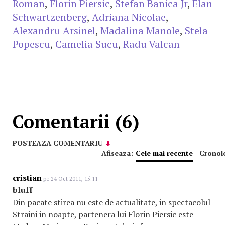
Roman
,
Florin Piersic
,
Stefan Banica Jr
,
Elan
Schwartzenberg
,
Adriana Nicolae
,
Alexandru Arsinel
,
Madalina Manole
,
Stela
Popescu
,
Camelia Sucu
,
Radu Valcan
Comentarii (6)
POSTEAZA COMENTARIU
Afiseaza:
Cele mai recente
|
Cronol
cristian
pe 24 Oct 2011, 15:11
bluff
Din pacate stirea nu este de actualitate, in spectacolul
Straini in noapte, partenera lui Florin Piersic este