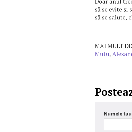
Doar anul trec
să se evite şi
să se salute, 
MAI MULT DE
Mutu
,
Alexan
Postea
Numele tau