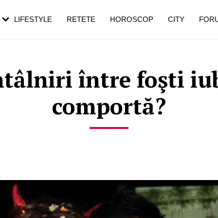
rezești mai des
Cât durează, cum te pregătești și cât
i în vârstă
de dureroasă este investigația
LIFESTYLE
RETETE
HOROSCOP
CITY
FOR
tâlniri între foşti i
comportă?