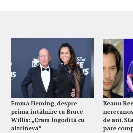
Emma Heming, despre
Keanu Ree
prima întâlnire cu Bruce
nerecunos
Willis: „Eram logodită cu
de ani. St
altcineva”
pare comp