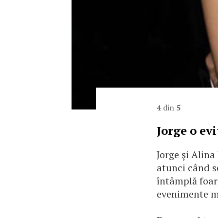
4
din
5
Jorge o evi
Jorge şi Alina
atunci când se
întâmplă foart
evenimente 