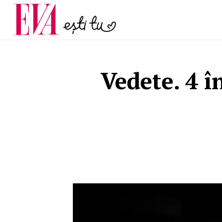
și 60 de ani. De ce te t
Carieră
pe măsură ce înaintez
Actualitate
Vedete. 4 în