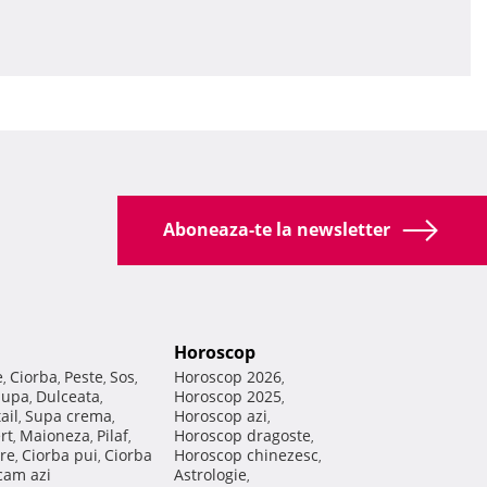
Aboneaza-te la newsletter
Horoscop
e
Ciorba
Peste
Sos
Horoscop 2026
,
,
,
,
,
Supa
Dulceata
Horoscop 2025
,
,
,
ail
Supa crema
Horoscop azi
,
,
,
rt
Maioneza
Pilaf
Horoscop dragoste
,
,
,
,
re
Ciorba pui
Ciorba
Horoscop chinezesc
,
,
,
am azi
Astrologie
,