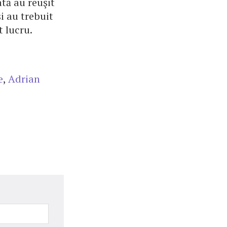
ată au reuşit
şi au trebuit
t lucru.
e
,
Adrian