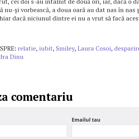
ut, cei doi s-au întâlnit de două ori, iar, dacă o d
 să nu-şi vorbească, a doua oară au dat nas în nas 
chiar dacă niciunul dintre ei nu a vrut să facă aces
SPRE:
relatie
,
iubit
,
Smiley
,
Laura Cosoi
,
desparir
dra Dinu
za comentariu
Emailul tau