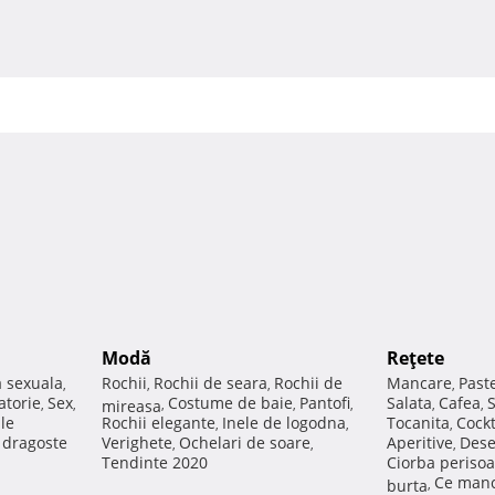
Modă
Reţete
a sexuala
Rochii
Rochii de seara
Rochii de
Mancare
Past
,
,
,
,
atorie
Sex
Costume de baie
Pantofi
Salata
Cafea
,
,
mireasa
,
,
,
,
,
ale
Rochii elegante
Inele de logodna
Tocanita
Cockt
,
,
,
e dragoste
Verighete
Ochelari de soare
Aperitive
Dese
,
,
,
Tendinte 2020
Ciorba perisoa
Ce manc
burta
,