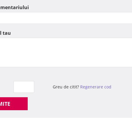
omentariului
l tau
Greu de citit?
Regenerare cod
MITE