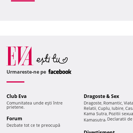
Urmareste-ne pe
Club Eva
Dragoste & Sex
Comunitatea unde eşti între
Dragoste
Romantic
Viat
,
,
prietene.
Relatii
Cuplu
Iubire
Cas
,
,
,
Kama Sutra
Pozitii sexu
,
Forum
Declaratii d
Kamasutra
,
Dezbate tot ce te preocupă
Divertisment