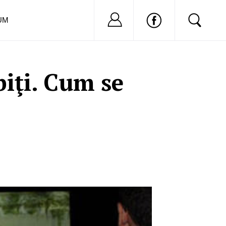
Nu ai cont?
Inregistreaza-
UM
ubiţi. Cum se