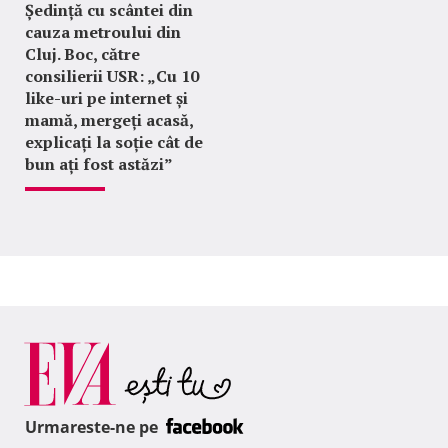
Ședință cu scântei din
cauza metroului din
Cluj. Boc, către
consilierii USR: „Cu 10
like-uri pe internet și
mamă, mergeți acasă,
explicați la soție cât de
bun ați fost astăzi”
Urmareste-ne pe