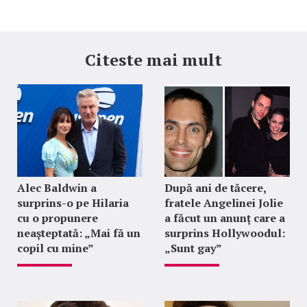
Citeste mai mult
Alec Baldwin a
După ani de tăcere,
surprins-o pe Hilaria
fratele Angelinei Jolie
cu o propunere
a făcut un anunț care a
neașteptată: „Mai fă un
surprins Hollywoodul:
copil cu mine”
„Sunt gay”