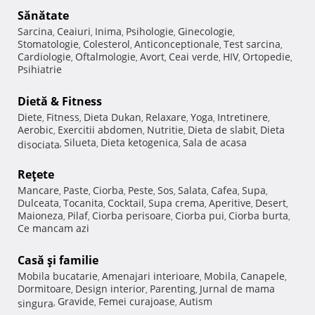
Sănătate
Sarcina
Ceaiuri
Inima
Psihologie
Ginecologie
,
,
,
,
,
Stomatologie
Colesterol
Anticonceptionale
Test sarcina
,
,
,
,
Cardiologie
Oftalmologie
Avort
Ceai verde
HIV
Ortopedie
,
,
,
,
,
,
Psihiatrie
Dietă & Fitness
Diete
Fitness
Dieta Dukan
Relaxare
Yoga
Intretinere
,
,
,
,
,
,
Aerobic
Exercitii abdomen
Nutritie
Dieta de slabit
Dieta
,
,
,
,
Silueta
Dieta ketogenica
Sala de acasa
disociata
,
,
,
Reţete
Mancare
Paste
Ciorba
Peste
Sos
Salata
Cafea
Supa
,
,
,
,
,
,
,
,
Dulceata
Tocanita
Cocktail
Supa crema
Aperitive
Desert
,
,
,
,
,
,
Maioneza
Pilaf
Ciorba perisoare
Ciorba pui
Ciorba burta
,
,
,
,
,
Ce mancam azi
Casă şi familie
Mobila bucatarie
Amenajari interioare
Mobila
Canapele
,
,
,
,
Dormitoare
Design interior
Parenting
Jurnal de mama
,
,
,
Gravide
Femei curajoase
Autism
singura
,
,
,