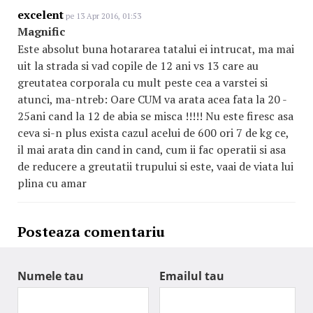
excelent
pe 13 Apr 2016, 01:53
Magnific
Este absolut buna hotararea tatalui ei intrucat, ma mai
uit la strada si vad copile de 12 ani vs 13 care au
greutatea corporala cu mult peste cea a varstei si
atunci, ma-ntreb: Oare CUM va arata acea fata la 20 -
25ani cand la 12 de abia se misca !!!!! Nu este firesc asa
ceva si-n plus exista cazul acelui de 600 ori 7 de kg ce,
il mai arata din cand in cand, cum ii fac operatii si asa
de reducere a greutatii trupului si este, vaai de viata lui
plina cu amar
Posteaza comentariu
Numele tau
Emailul tau