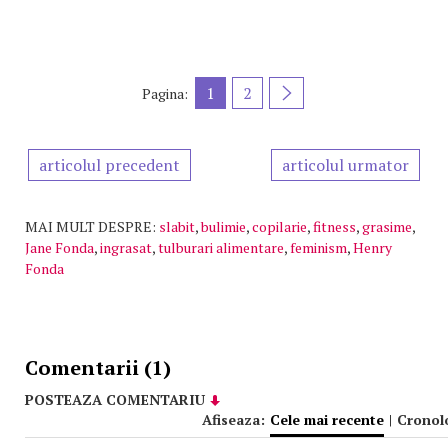
1
2
Pagina:
articolul precedent
articolul urmator
MAI MULT DESPRE:
slabit
,
bulimie
,
copilarie
,
fitness
,
grasime
,
Jane Fonda
,
ingrasat
,
tulburari alimentare
,
feminism
,
Henry
Fonda
Comentarii (1)
POSTEAZA COMENTARIU
Afiseaza:
Cele mai recente
|
Cronol