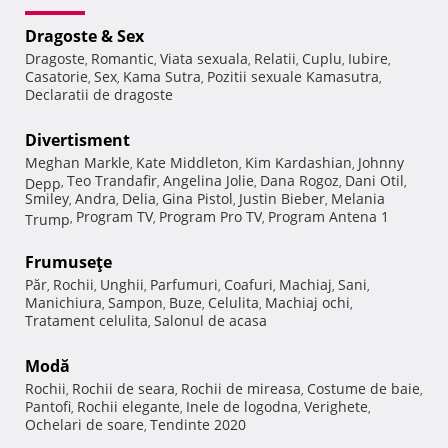
Dragoste & Sex
Dragoste
Romantic
Viata sexuala
Relatii
Cuplu
Iubire
,
,
,
,
,
,
Casatorie
Sex
Kama Sutra
Pozitii sexuale Kamasutra
,
,
,
,
Declaratii de dragoste
Divertisment
Meghan Markle
Kate Middleton
Kim Kardashian
Johnny
,
,
,
Teo Trandafir
Angelina Jolie
Dana Rogoz
Dani Otil
Depp
,
,
,
,
,
Smiley
Andra
Delia
Gina Pistol
Justin Bieber
Melania
,
,
,
,
,
Program TV
Program Pro TV
Program Antena 1
Trump
,
,
,
Frumuseţe
Păr
Rochii
Unghii
Parfumuri
Coafuri
Machiaj
Sani
,
,
,
,
,
,
,
Manichiura
Sampon
Buze
Celulita
Machiaj ochi
,
,
,
,
,
Tratament celulita
Salonul de acasa
,
Modă
Rochii
Rochii de seara
Rochii de mireasa
Costume de baie
,
,
,
,
Pantofi
Rochii elegante
Inele de logodna
Verighete
,
,
,
,
Ochelari de soare
Tendinte 2020
,