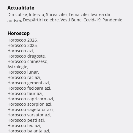
Actualitate
Din culise
Interviu
Stirea zilei
Tema zilei
Iesirea din
,
,
,
,
Despărţiri celebre
Vesti Bune
Covid-19
Pandemie
autism
,
,
,
,
Horoscop
Horoscop 2026
,
Horoscop 2025
,
Horoscop azi
,
Horoscop dragoste
,
Horoscop chinezesc
,
Astrologie
,
Horoscop lunar
,
Horoscop rac azi
,
Horoscop gemeni azi
,
Horoscop fecioara azi
,
Horoscop taur azi
,
Horoscop capricorn azi
,
Horoscop scorpion azi
,
Horoscop sagetator azi
,
Horoscop varsator azi
,
Horoscop pesti azi
,
Horoscop leu azi
,
Horoscop balanta azi
,