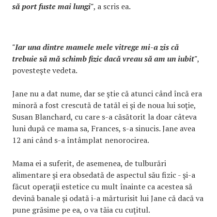
să port fuste mai lungi"
, a scris ea.
"Iar una dintre mamele mele vitrege mi-a zis că
trebuie să mă schimb fizic dacă vreau să am un iubit"
,
povesteşte vedeta.
Jane nu a dat nume, dar se ştie că atunci când încă era
minoră a fost crescută de tatăl ei şi de noua lui soţie,
Susan Blanchard, cu care s-a căsătorit la doar câteva
luni după ce mama sa, Frances, s-a sinucis. Jane avea
12 ani când s-a întâmplat nenorocirea.
Mama ei a suferit, de asemenea, de tulburări
alimentare şi era obsedată de aspectul său fizic - şi-a
făcut operaţii estetice cu mult înainte ca acestea să
devină banale şi odată i-a mărturisit lui Jane că dacă va
pune grăsime pe ea, o va tăia cu cuţitul.