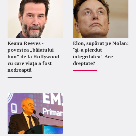
Keanu Reeves -
Elon, supărat pe Nolan:
povestea „băiatului
"şi-a pierdut
bun” de la Hollywood
integritatea". Are
cu care viața a fost
dreptate?
nedreaptă