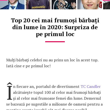
Top 20 cei mai frumoși bărbați
din lume în 2020: Surpriza de
pe primul loc
Mulți bărbați celebri nu au prins un loc în acest top.
Iată cine e pe primul loc!
Î
n fiecare an, portalul de divertisment
TC Candler
alcătuiește topul 100 al celor mai frumoși bărbați
și al celor mai frumoase femei din lume. Demersul
se bazează pe sugestiile a milioane de oameni pentru a
menține aceste ierarhii cât mai diverse posibil.