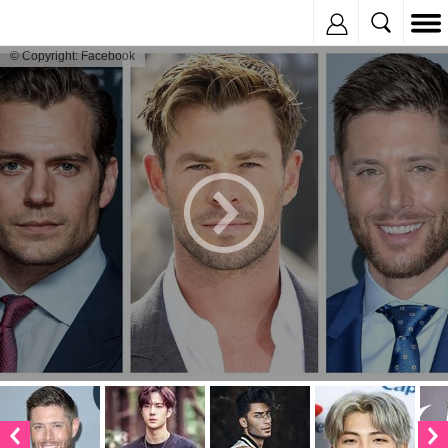
Inregistreaza
© Copyright: Facebook