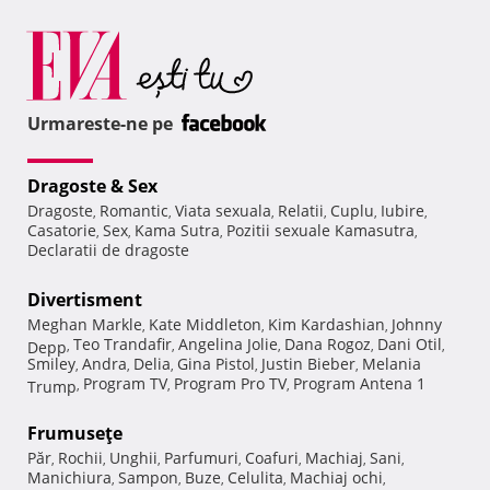
Urmareste-ne pe
Dragoste & Sex
Dragoste
Romantic
Viata sexuala
Relatii
Cuplu
Iubire
,
,
,
,
,
,
Casatorie
Sex
Kama Sutra
Pozitii sexuale Kamasutra
,
,
,
,
Declaratii de dragoste
Divertisment
Meghan Markle
Kate Middleton
Kim Kardashian
Johnny
,
,
,
Teo Trandafir
Angelina Jolie
Dana Rogoz
Dani Otil
Depp
,
,
,
,
,
Smiley
Andra
Delia
Gina Pistol
Justin Bieber
Melania
,
,
,
,
,
Program TV
Program Pro TV
Program Antena 1
Trump
,
,
,
Frumuseţe
Păr
Rochii
Unghii
Parfumuri
Coafuri
Machiaj
Sani
,
,
,
,
,
,
,
Manichiura
Sampon
Buze
Celulita
Machiaj ochi
,
,
,
,
,