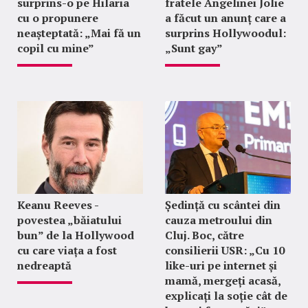
surprins-o pe Hilaria
fratele Angelinei Jolie
cu o propunere
a făcut un anunț care a
neașteptată: „Mai fă un
surprins Hollywoodul:
copil cu mine”
„Sunt gay”
Keanu Reeves -
Ședință cu scântei din
povestea „băiatului
cauza metroului din
bun” de la Hollywood
Cluj. Boc, către
cu care viața a fost
consilierii USR: „Cu 10
nedreaptă
like-uri pe internet și
mamă, mergeți acasă,
explicați la soție cât de