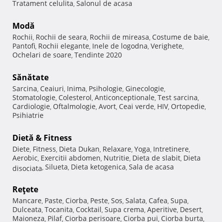
Tratament celulita
Salonul de acasa
,
Modă
Rochii
Rochii de seara
Rochii de mireasa
Costume de baie
,
,
,
,
Pantofi
Rochii elegante
Inele de logodna
Verighete
,
,
,
,
Ochelari de soare
Tendinte 2020
,
Sănătate
Sarcina
Ceaiuri
Inima
Psihologie
Ginecologie
,
,
,
,
,
Stomatologie
Colesterol
Anticonceptionale
Test sarcina
,
,
,
,
Cardiologie
Oftalmologie
Avort
Ceai verde
HIV
Ortopedie
,
,
,
,
,
,
Psihiatrie
Dietă & Fitness
Diete
Fitness
Dieta Dukan
Relaxare
Yoga
Intretinere
,
,
,
,
,
,
Aerobic
Exercitii abdomen
Nutritie
Dieta de slabit
Dieta
,
,
,
,
Silueta
Dieta ketogenica
Sala de acasa
disociata
,
,
,
Reţete
Mancare
Paste
Ciorba
Peste
Sos
Salata
Cafea
Supa
,
,
,
,
,
,
,
,
Dulceata
Tocanita
Cocktail
Supa crema
Aperitive
Desert
,
,
,
,
,
,
Maioneza
Pilaf
Ciorba perisoare
Ciorba pui
Ciorba burta
,
,
,
,
,