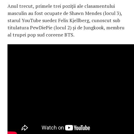
Anul trecut, primele trei poziții ale clasamentului
masculin au fost ocupate de Shawn Mendes (locul 3),
starul YouTube suedez Felix Kjellberg, cunoscut sub
titulatura PewDiePie (locul 2) și de Jungkook, membru
al trupei pop sud coreene BTS.