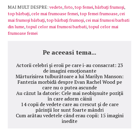
MAI MULT DESPRE:
vedete
,
foto
,
top femei
,
bărbați frumoși
,
top bărbați
,
cele mai frumoase femei
,
top femei frumoase
,
cei
mai frumoși bărbați
,
top bărbați frumoși
,
cei mai frumosi barbati
din lume
,
topul celor mai frumosi barbati
,
topul celor mai
frumoase femei
Pe aceeasi tema...
Actorii celebri și eroii pe care i-au consacrat: 23
de imagini emoționante
Mărturisirea tulburătoare a lui Marilyn Manson:
Fantezia morbidă despre Evan Rachel Wood pe
care nu o putea ascunde
Au căzut la datorie: Cele mai neobișnuite poziții
în care adorm câinii
14 copii de vedete care au crescut și de care
părinții lor sunt foarte mândri
Cum arătau vedetele când erau copii: 15 imagini
inedite