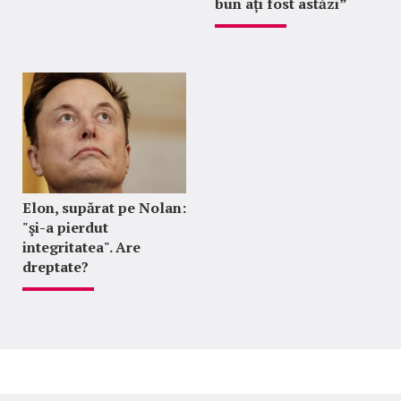
bun ați fost astăzi”
Elon, supărat pe Nolan:
"şi-a pierdut
integritatea". Are
dreptate?