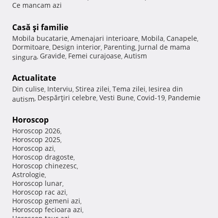
Ce mancam azi
Casă şi familie
Mobila bucatarie
Amenajari interioare
Mobila
Canapele
,
,
,
,
Dormitoare
Design interior
Parenting
Jurnal de mama
,
,
,
Gravide
Femei curajoase
Autism
singura
,
,
,
Actualitate
Din culise
Interviu
Stirea zilei
Tema zilei
Iesirea din
,
,
,
,
Despărţiri celebre
Vesti Bune
Covid-19
Pandemie
autism
,
,
,
,
Horoscop
Horoscop 2026
,
Horoscop 2025
,
Horoscop azi
,
Horoscop dragoste
,
Horoscop chinezesc
,
Astrologie
,
Horoscop lunar
,
Horoscop rac azi
,
Horoscop gemeni azi
,
Horoscop fecioara azi
,