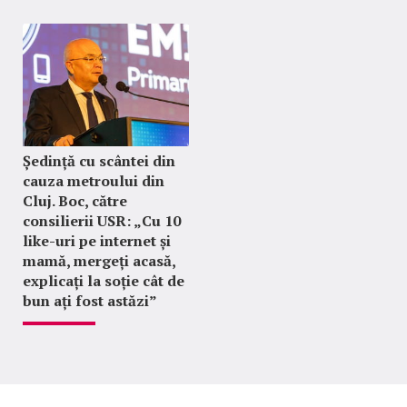
Ședință cu scântei din
cauza metroului din
Cluj. Boc, către
consilierii USR: „Cu 10
like-uri pe internet și
mamă, mergeți acasă,
explicați la soție cât de
bun ați fost astăzi”