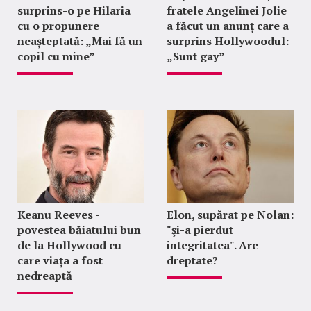
surprins-o pe Hilaria
fratele Angelinei Jolie
cu o propunere
a făcut un anunț care a
neașteptată: „Mai fă un
surprins Hollywoodul:
copil cu mine”
„Sunt gay”
Keanu Reeves -
Elon, supărat pe Nolan:
povestea băiatului bun
"şi-a pierdut
de la Hollywood cu
integritatea". Are
care viața a fost
dreptate?
nedreaptă