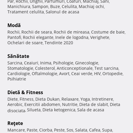
Păr
Rochii
Unghii
Parfumuri
Coafuri
Machiaj
Sani
,
,
,
,
,
,
,
Manichiura
Sampon
Buze
Celulita
Machiaj ochi
,
,
,
,
,
Tratament celulita
Salonul de acasa
,
Modă
Rochii
Rochii de seara
Rochii de mireasa
Costume de baie
,
,
,
,
Pantofi
Rochii elegante
Inele de logodna
Verighete
,
,
,
,
Ochelari de soare
Tendinte 2020
,
Sănătate
Sarcina
Ceaiuri
Inima
Psihologie
Ginecologie
,
,
,
,
,
Stomatologie
Colesterol
Anticonceptionale
Test sarcina
,
,
,
,
Cardiologie
Oftalmologie
Avort
Ceai verde
HIV
Ortopedie
,
,
,
,
,
,
Psihiatrie
Dietă & Fitness
Diete
Fitness
Dieta Dukan
Relaxare
Yoga
Intretinere
,
,
,
,
,
,
Aerobic
Exercitii abdomen
Nutritie
Dieta de slabit
Dieta
,
,
,
,
Silueta
Dieta ketogenica
Sala de acasa
disociata
,
,
,
Reţete
Mancare
Paste
Ciorba
Peste
Sos
Salata
Cafea
Supa
,
,
,
,
,
,
,
,