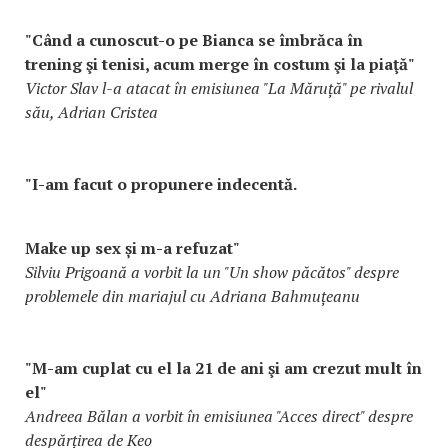
"Când a cunoscut-o pe Bianca se îmbrăca în
trening şi tenisi, acum merge în costum şi la piaţă"
Victor Slav l-a atacat în emisiunea "La Măruță" pe rivalul
său, Adrian Cristea
"I-am facut o propunere indecentă.
Make up sex și m-a refuzat"
Silviu Prigoană a vorbit la un "Un show păcătos" despre
problemele din mariajul cu Adriana Bahmuțeanu
"M-am cuplat cu el la 21 de ani şi am crezut mult în
el"
Andreea Bălan a vorbit în emisiunea "Acces direct" despre
despărțirea de Keo