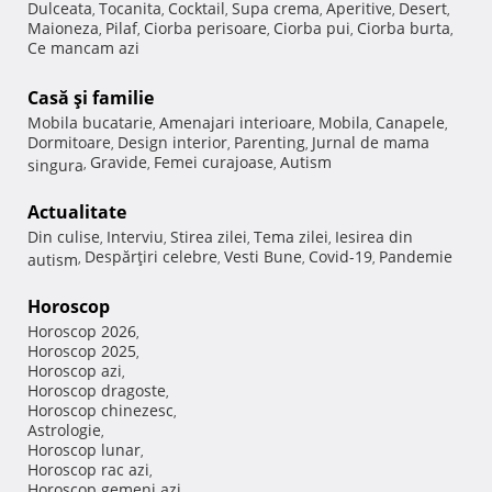
Dulceata
Tocanita
Cocktail
Supa crema
Aperitive
Desert
,
,
,
,
,
,
Maioneza
Pilaf
Ciorba perisoare
Ciorba pui
Ciorba burta
,
,
,
,
,
Ce mancam azi
Casă şi familie
Mobila bucatarie
Amenajari interioare
Mobila
Canapele
,
,
,
,
Dormitoare
Design interior
Parenting
Jurnal de mama
,
,
,
Gravide
Femei curajoase
Autism
singura
,
,
,
Actualitate
Din culise
Interviu
Stirea zilei
Tema zilei
Iesirea din
,
,
,
,
Despărţiri celebre
Vesti Bune
Covid-19
Pandemie
autism
,
,
,
,
Horoscop
Horoscop 2026
,
Horoscop 2025
,
Horoscop azi
,
Horoscop dragoste
,
Horoscop chinezesc
,
Astrologie
,
Horoscop lunar
,
Horoscop rac azi
,
Horoscop gemeni azi
,