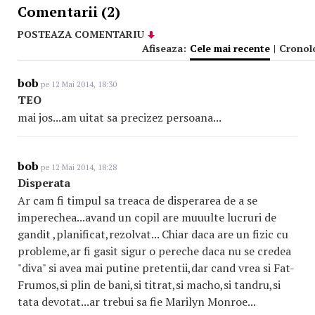
Comentarii (2)
POSTEAZA COMENTARIU
Afiseaza:
Cele mai recente
|
Cronol
bob
pe 12 Mai 2014, 18:30
TEO
mai jos...am uitat sa precizez persoana...
bob
pe 12 Mai 2014, 18:28
Disperata
Ar cam fi timpul sa treaca de disperarea de a se
imperechea...avand un copil are muuulte lucruri de
gandit ,planificat,rezolvat... Chiar daca are un fizic cu
probleme,ar fi gasit sigur o pereche daca nu se credea
"diva" si avea mai putine pretentii,dar cand vrea si Fat-
Frumos,si plin de bani,si titrat,si macho,si tandru,si
tata devotat...ar trebui sa fie Marilyn Monroe...