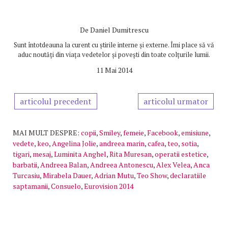
De
Daniel Dumitrescu
Sunt întotdeauna la curent cu știrile interne și externe. Îmi place să vă
aduc noutăți din viața vedetelor și povești din toate colțurile lumii.
11 Mai 2014
articolul precedent
articolul urmator
MAI MULT DESPRE:
copii
,
Smiley
,
femeie
,
Facebook
,
emisiune
,
vedete
,
keo
,
Angelina Jolie
,
andreea marin
,
cafea
,
teo
,
sotia
,
tigari
,
mesaj
,
Luminita Anghel
,
Rita Muresan
,
operatii estetice
,
barbatii
,
Andreea Balan
,
Andreea Antonescu
,
Alex Velea
,
Anca
Turcasiu
,
Mirabela Dauer
,
Adrian Mutu
,
Teo Show
,
declaratiile
saptamanii
,
Consuelo
,
Eurovision 2014