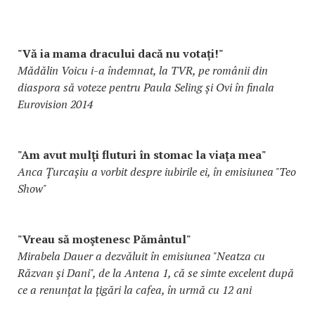
"Vă ia mama dracului dacă nu votați!"
Mădălin Voicu i-a îndemnat, la TVR, pe românii din
diaspora să voteze pentru Paula Seling şi Ovi în finala
Eurovision 2014
"Am avut mulţi fluturi în stomac la viaţa mea"
Anca Țurcașiu a vorbit despre iubirile ei, în emisiunea "Teo
Show"
"Vreau să moştenesc Pământul"
Mirabela Dauer a dezvăluit în emisiunea "Neatza cu
Răzvan şi Dani", de la Antena 1, că se simte excelent după
ce a renunțat la țigări la cafea, în urmă cu 12 ani