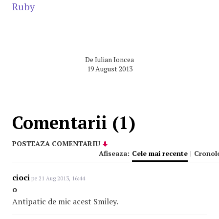
Ruby
De
Iulian Ioncea
19 August 2013
Comentarii (1)
POSTEAZA COMENTARIU
Afiseaza:
Cele mai recente
|
Cronol
cioci
pe 21 Aug 2013, 16:44
o
Antipatic de mic acest Smiley.