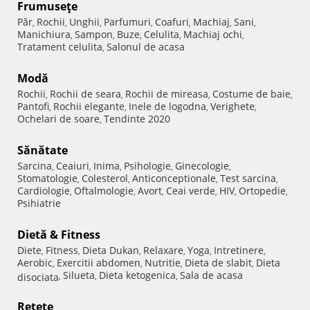
Frumuseţe
Păr
Rochii
Unghii
Parfumuri
Coafuri
Machiaj
Sani
,
,
,
,
,
,
,
Manichiura
Sampon
Buze
Celulita
Machiaj ochi
,
,
,
,
,
Tratament celulita
Salonul de acasa
,
Modă
Rochii
Rochii de seara
Rochii de mireasa
Costume de baie
,
,
,
,
Pantofi
Rochii elegante
Inele de logodna
Verighete
,
,
,
,
Ochelari de soare
Tendinte 2020
,
Sănătate
Sarcina
Ceaiuri
Inima
Psihologie
Ginecologie
,
,
,
,
,
Stomatologie
Colesterol
Anticonceptionale
Test sarcina
,
,
,
,
Cardiologie
Oftalmologie
Avort
Ceai verde
HIV
Ortopedie
,
,
,
,
,
,
Psihiatrie
Dietă & Fitness
Diete
Fitness
Dieta Dukan
Relaxare
Yoga
Intretinere
,
,
,
,
,
,
Aerobic
Exercitii abdomen
Nutritie
Dieta de slabit
Dieta
,
,
,
,
Silueta
Dieta ketogenica
Sala de acasa
disociata
,
,
,
Reţete