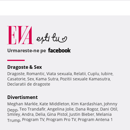
Urmareste-ne pe
Dragoste & Sex
Dragoste
Romantic
Viata sexuala
Relatii
Cuplu
Iubire
,
,
,
,
,
,
Casatorie
Sex
Kama Sutra
Pozitii sexuale Kamasutra
,
,
,
,
Declaratii de dragoste
Divertisment
Meghan Markle
Kate Middleton
Kim Kardashian
Johnny
,
,
,
Teo Trandafir
Angelina Jolie
Dana Rogoz
Dani Otil
Depp
,
,
,
,
,
Smiley
Andra
Delia
Gina Pistol
Justin Bieber
Melania
,
,
,
,
,
Program TV
Program Pro TV
Program Antena 1
Trump
,
,
,