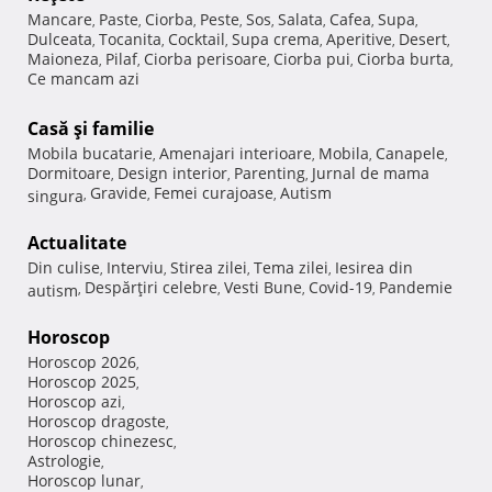
Mancare
Paste
Ciorba
Peste
Sos
Salata
Cafea
Supa
,
,
,
,
,
,
,
,
Dulceata
Tocanita
Cocktail
Supa crema
Aperitive
Desert
,
,
,
,
,
,
Maioneza
Pilaf
Ciorba perisoare
Ciorba pui
Ciorba burta
,
,
,
,
,
Ce mancam azi
Casă şi familie
Mobila bucatarie
Amenajari interioare
Mobila
Canapele
,
,
,
,
Dormitoare
Design interior
Parenting
Jurnal de mama
,
,
,
Gravide
Femei curajoase
Autism
singura
,
,
,
Actualitate
Din culise
Interviu
Stirea zilei
Tema zilei
Iesirea din
,
,
,
,
Despărţiri celebre
Vesti Bune
Covid-19
Pandemie
autism
,
,
,
,
Horoscop
Horoscop 2026
,
Horoscop 2025
,
Horoscop azi
,
Horoscop dragoste
,
Horoscop chinezesc
,
Astrologie
,
Horoscop lunar
,