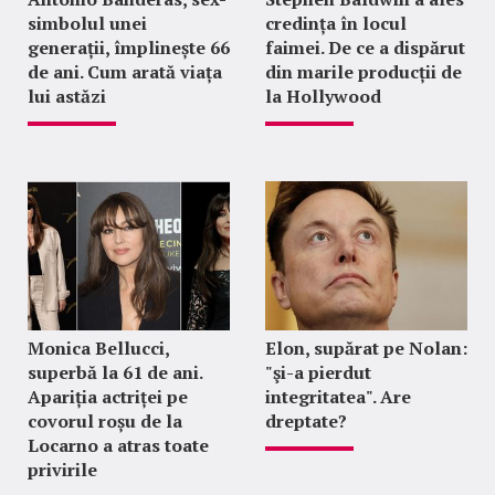
simbolul unei
credința în locul
generații, împlinește 66
faimei. De ce a dispărut
de ani. Cum arată viața
din marile producții de
lui astăzi
la Hollywood
Monica Bellucci,
Elon, supărat pe Nolan:
superbă la 61 de ani.
"şi-a pierdut
Apariția actriței pe
integritatea". Are
covorul roșu de la
dreptate?
Locarno a atras toate
privirile