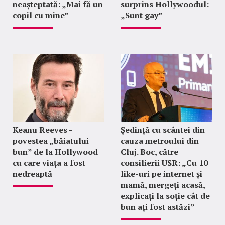
neașteptată: „Mai fă un
surprins Hollywoodul:
copil cu mine”
„Sunt gay”
Keanu Reeves -
Ședință cu scântei din
povestea „băiatului
cauza metroului din
bun” de la Hollywood
Cluj. Boc, către
cu care viața a fost
consilierii USR: „Cu 10
nedreaptă
like-uri pe internet și
mamă, mergeți acasă,
explicați la soție cât de
bun ați fost astăzi”