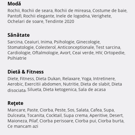
Modă
Rochii
Rochii de seara
Rochii de mireasa
Costume de baie
,
,
,
,
Pantofi
Rochii elegante
Inele de logodna
Verighete
,
,
,
,
Ochelari de soare
Tendinte 2020
,
Sănătate
Sarcina
Ceaiuri
Inima
Psihologie
Ginecologie
,
,
,
,
,
Stomatologie
Colesterol
Anticonceptionale
Test sarcina
,
,
,
,
Cardiologie
Oftalmologie
Avort
Ceai verde
HIV
Ortopedie
,
,
,
,
,
,
Psihiatrie
Dietă & Fitness
Diete
Fitness
Dieta Dukan
Relaxare
Yoga
Intretinere
,
,
,
,
,
,
Aerobic
Exercitii abdomen
Nutritie
Dieta de slabit
Dieta
,
,
,
,
Silueta
Dieta ketogenica
Sala de acasa
disociata
,
,
,
Reţete
Mancare
Paste
Ciorba
Peste
Sos
Salata
Cafea
Supa
,
,
,
,
,
,
,
,
Dulceata
Tocanita
Cocktail
Supa crema
Aperitive
Desert
,
,
,
,
,
,
Maioneza
Pilaf
Ciorba perisoare
Ciorba pui
Ciorba burta
,
,
,
,
,
Ce mancam azi