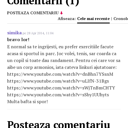
Comentarii (1)
POSTEAZA COMENTARIU
Afiseaza:
Cele mai recente
|
Cronol
simika
pe 28 Apr 2014, 11:04
bravo lor!
E normal sa te ingrijesti, eu prefer exercitiile facute
acasa si sportul in parc. Joc volei, tenis, sar coarda ca
un copil si toate dau randament. Pentru cei care vor sa
aibe un corp armonios, iata cateva linkuri ajutatoare:
https://www.youtube.com/watch?v=dnBhn7YSsnM
https://www.youtube.com/watch?v=uLIfN-31Bgs
https://www.youtube.com/watch?v=sWjTnBmCHTY
https://www.youtube.com/watch?v=sSby1UUhyts
Multa bafta si spor!
Posteaza comentariu