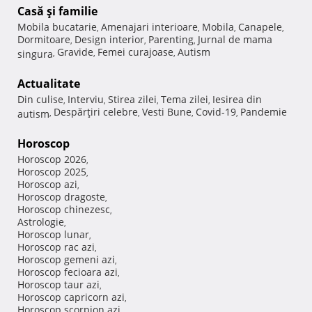
Casă şi familie
Mobila bucatarie
Amenajari interioare
Mobila
Canapele
,
,
,
,
Dormitoare
Design interior
Parenting
Jurnal de mama
,
,
,
Gravide
Femei curajoase
Autism
singura
,
,
,
Actualitate
Din culise
Interviu
Stirea zilei
Tema zilei
Iesirea din
,
,
,
,
Despărţiri celebre
Vesti Bune
Covid-19
Pandemie
autism
,
,
,
,
Horoscop
Horoscop 2026
,
Horoscop 2025
,
Horoscop azi
,
Horoscop dragoste
,
Horoscop chinezesc
,
Astrologie
,
Horoscop lunar
,
Horoscop rac azi
,
Horoscop gemeni azi
,
Horoscop fecioara azi
,
Horoscop taur azi
,
Horoscop capricorn azi
,
Horoscop scorpion azi
,