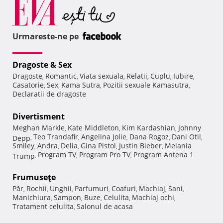
Urmareste-ne pe
Dragoste & Sex
Dragoste
Romantic
Viata sexuala
Relatii
Cuplu
Iubire
,
,
,
,
,
,
Casatorie
Sex
Kama Sutra
Pozitii sexuale Kamasutra
,
,
,
,
Declaratii de dragoste
Divertisment
Meghan Markle
Kate Middleton
Kim Kardashian
Johnny
,
,
,
Teo Trandafir
Angelina Jolie
Dana Rogoz
Dani Otil
Depp
,
,
,
,
,
Smiley
Andra
Delia
Gina Pistol
Justin Bieber
Melania
,
,
,
,
,
Program TV
Program Pro TV
Program Antena 1
Trump
,
,
,
Frumuseţe
Păr
Rochii
Unghii
Parfumuri
Coafuri
Machiaj
Sani
,
,
,
,
,
,
,
Manichiura
Sampon
Buze
Celulita
Machiaj ochi
,
,
,
,
,
Tratament celulita
Salonul de acasa
,