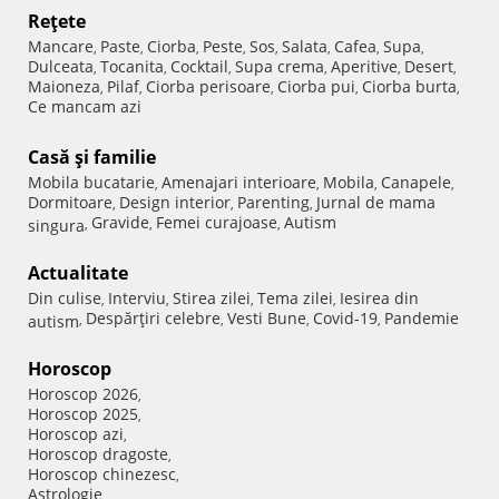
Reţete
Mancare
Paste
Ciorba
Peste
Sos
Salata
Cafea
Supa
,
,
,
,
,
,
,
,
Dulceata
Tocanita
Cocktail
Supa crema
Aperitive
Desert
,
,
,
,
,
,
Maioneza
Pilaf
Ciorba perisoare
Ciorba pui
Ciorba burta
,
,
,
,
,
Ce mancam azi
Casă şi familie
Mobila bucatarie
Amenajari interioare
Mobila
Canapele
,
,
,
,
Dormitoare
Design interior
Parenting
Jurnal de mama
,
,
,
Gravide
Femei curajoase
Autism
singura
,
,
,
Actualitate
Din culise
Interviu
Stirea zilei
Tema zilei
Iesirea din
,
,
,
,
Despărţiri celebre
Vesti Bune
Covid-19
Pandemie
autism
,
,
,
,
Horoscop
Horoscop 2026
,
Horoscop 2025
,
Horoscop azi
,
Horoscop dragoste
,
Horoscop chinezesc
,
Astrologie
,