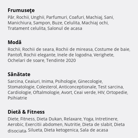
Frumuseţe
Păr
Rochii
Unghii
Parfumuri
Coafuri
Machiaj
Sani
,
,
,
,
,
,
,
Manichiura
Sampon
Buze
Celulita
Machiaj ochi
,
,
,
,
,
Tratament celulita
Salonul de acasa
,
Modă
Rochii
Rochii de seara
Rochii de mireasa
Costume de baie
,
,
,
,
Pantofi
Rochii elegante
Inele de logodna
Verighete
,
,
,
,
Ochelari de soare
Tendinte 2020
,
Sănătate
Sarcina
Ceaiuri
Inima
Psihologie
Ginecologie
,
,
,
,
,
Stomatologie
Colesterol
Anticonceptionale
Test sarcina
,
,
,
,
Cardiologie
Oftalmologie
Avort
Ceai verde
HIV
Ortopedie
,
,
,
,
,
,
Psihiatrie
Dietă & Fitness
Diete
Fitness
Dieta Dukan
Relaxare
Yoga
Intretinere
,
,
,
,
,
,
Aerobic
Exercitii abdomen
Nutritie
Dieta de slabit
Dieta
,
,
,
,
Silueta
Dieta ketogenica
Sala de acasa
disociata
,
,
,