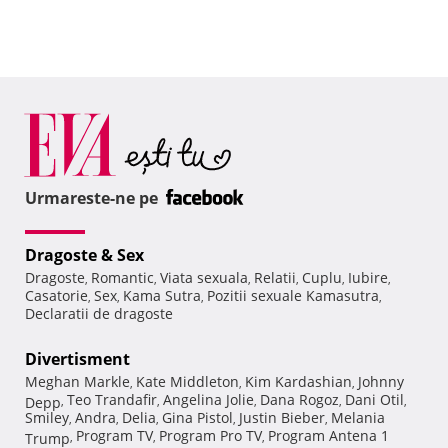
Urmareste-ne pe
Dragoste & Sex
Dragoste
Romantic
Viata sexuala
Relatii
Cuplu
Iubire
,
,
,
,
,
,
Casatorie
Sex
Kama Sutra
Pozitii sexuale Kamasutra
,
,
,
,
Declaratii de dragoste
Divertisment
Meghan Markle
Kate Middleton
Kim Kardashian
Johnny
,
,
,
Teo Trandafir
Angelina Jolie
Dana Rogoz
Dani Otil
Depp
,
,
,
,
,
Smiley
Andra
Delia
Gina Pistol
Justin Bieber
Melania
,
,
,
,
,
Program TV
Program Pro TV
Program Antena 1
Trump
,
,
,