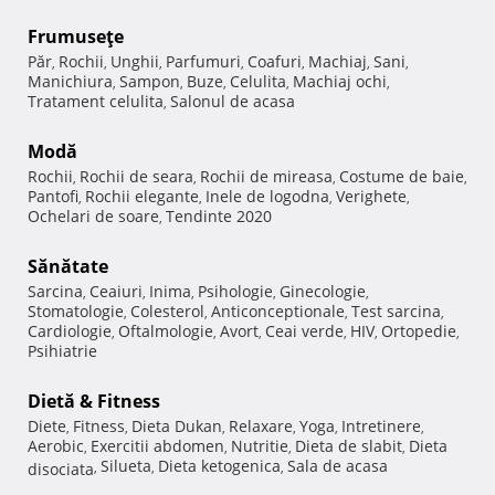
Frumuseţe
Păr
Rochii
Unghii
Parfumuri
Coafuri
Machiaj
Sani
,
,
,
,
,
,
,
Manichiura
Sampon
Buze
Celulita
Machiaj ochi
,
,
,
,
,
Tratament celulita
Salonul de acasa
,
Modă
Rochii
Rochii de seara
Rochii de mireasa
Costume de baie
,
,
,
,
Pantofi
Rochii elegante
Inele de logodna
Verighete
,
,
,
,
Ochelari de soare
Tendinte 2020
,
Sănătate
Sarcina
Ceaiuri
Inima
Psihologie
Ginecologie
,
,
,
,
,
Stomatologie
Colesterol
Anticonceptionale
Test sarcina
,
,
,
,
Cardiologie
Oftalmologie
Avort
Ceai verde
HIV
Ortopedie
,
,
,
,
,
,
Psihiatrie
Dietă & Fitness
Diete
Fitness
Dieta Dukan
Relaxare
Yoga
Intretinere
,
,
,
,
,
,
Aerobic
Exercitii abdomen
Nutritie
Dieta de slabit
Dieta
,
,
,
,
Silueta
Dieta ketogenica
Sala de acasa
disociata
,
,
,