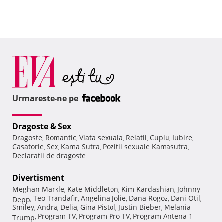
Urmareste-ne pe
Dragoste & Sex
Dragoste
Romantic
Viata sexuala
Relatii
Cuplu
Iubire
,
,
,
,
,
,
Casatorie
Sex
Kama Sutra
Pozitii sexuale Kamasutra
,
,
,
,
Declaratii de dragoste
Divertisment
Meghan Markle
Kate Middleton
Kim Kardashian
Johnny
,
,
,
Teo Trandafir
Angelina Jolie
Dana Rogoz
Dani Otil
Depp
,
,
,
,
,
Smiley
Andra
Delia
Gina Pistol
Justin Bieber
Melania
,
,
,
,
,
Program TV
Program Pro TV
Program Antena 1
Trump
,
,
,