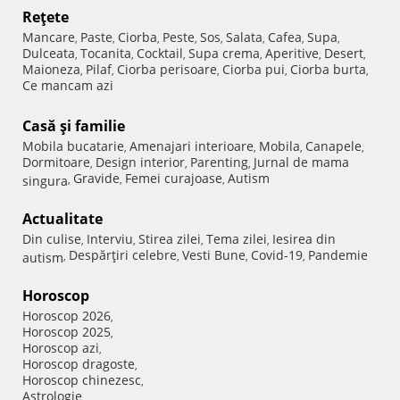
Reţete
Mancare
Paste
Ciorba
Peste
Sos
Salata
Cafea
Supa
,
,
,
,
,
,
,
,
Dulceata
Tocanita
Cocktail
Supa crema
Aperitive
Desert
,
,
,
,
,
,
Maioneza
Pilaf
Ciorba perisoare
Ciorba pui
Ciorba burta
,
,
,
,
,
Ce mancam azi
Casă şi familie
Mobila bucatarie
Amenajari interioare
Mobila
Canapele
,
,
,
,
Dormitoare
Design interior
Parenting
Jurnal de mama
,
,
,
Gravide
Femei curajoase
Autism
singura
,
,
,
Actualitate
Din culise
Interviu
Stirea zilei
Tema zilei
Iesirea din
,
,
,
,
Despărţiri celebre
Vesti Bune
Covid-19
Pandemie
autism
,
,
,
,
Horoscop
Horoscop 2026
,
Horoscop 2025
,
Horoscop azi
,
Horoscop dragoste
,
Horoscop chinezesc
,
Astrologie
,