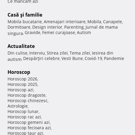
Ce mancam azi
Casă şi familie
Mobila bucatarie
Amenajari interioare
Mobila
Canapele
,
,
,
,
Dormitoare
Design interior
Parenting
Jurnal de mama
,
,
,
Gravide
Femei curajoase
Autism
singura
,
,
,
Actualitate
Din culise
Interviu
Stirea zilei
Tema zilei
Iesirea din
,
,
,
,
Despărţiri celebre
Vesti Bune
Covid-19
Pandemie
autism
,
,
,
,
Horoscop
Horoscop 2026
,
Horoscop 2025
,
Horoscop azi
,
Horoscop dragoste
,
Horoscop chinezesc
,
Astrologie
,
Horoscop lunar
,
Horoscop rac azi
,
Horoscop gemeni azi
,
Horoscop fecioara azi
,
Horoscop taur azi
,