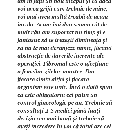
am în faţă un nou început şi că dacă
voi avea grijă cum trebuie de mine,
voi mai avea multă treabă de acum
încolo. Acum îmi dau seama cât de
mult rău am suportat un timp şi e
fantastic să te trezeşti dimineaţa şi
să nu te mai deranjeze nimic, făcând
abstracţie de durerile inerente ale
operaţiei. Fibromul este o afecţiune
a femeilor zilelor noastre. Dar
fiecare simte altfel şi fiecare
organism este unic. Încă o dată spun
că este obligatoriu cel putin un
control ginecologic pe an. Trebuie să
consultaţi 2-3 medici până luaţi
decizia cea mai bună şi trebuie să
aveţi încredere în voi că totul are cel