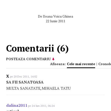
De
Ileana Voicu Ghinea
22 Iunie 2011
Comentarii (6)
POSTEAZA COMENTARIU
Afiseaza:
Cele mai recente
|
Cronol
X
pe 20 Dec 2011, 14:02
SA FII SANATOASA
MULTA SANATATE,MIHAELA TATU
dalina2011
pe 24 Iun 2011, 06:24