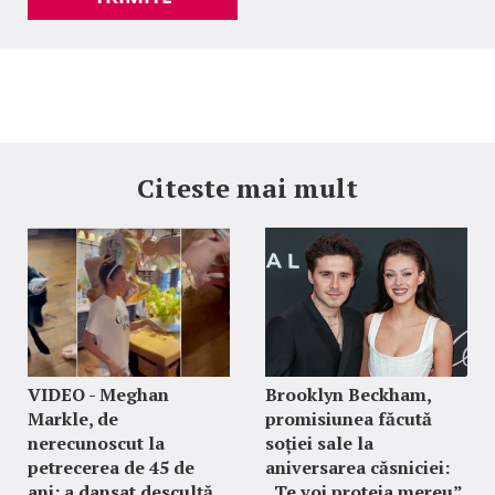
Citeste mai mult
VIDEO - Meghan
Brooklyn Beckham,
Markle, de
promisiunea făcută
nerecunoscut la
soției sale la
petrecerea de 45 de
aniversarea căsniciei:
ani: a dansat desculță.
„Te voi proteja mereu”