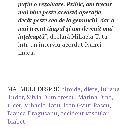
puţin o rezolvare. Psihic, am trecut
mai bine peste această operaţie
decât peste cea de la genunchi, dar a
mai trecut timpul şi am devenit mai
înţeleaptă"
, declară Mihaela Tatu
într-un interviu acordat Ivanei
Inacu.
MAI MULT DESPRE:
tiroida
,
diete
,
Iuliana
Tudor
,
Silvia Dumitrescu
,
Marina Dina
,
ulcer
,
Mihaela Tatu
,
Ioan Gyuri Pascu
,
Bianca Dragusanu
,
accident vascular
,
biabet