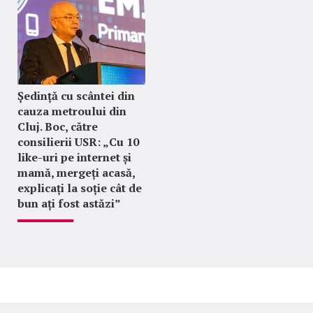
Ședință cu scântei din
cauza metroului din
Cluj. Boc, către
consilierii USR: „Cu 10
like-uri pe internet și
mamă, mergeți acasă,
explicați la soție cât de
bun ați fost astăzi”