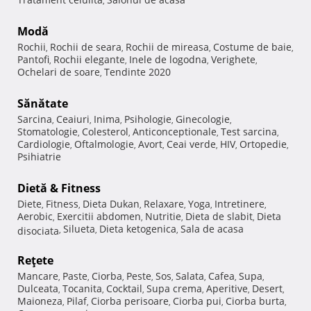
,
Modă
Rochii
Rochii de seara
Rochii de mireasa
Costume de baie
,
,
,
,
Pantofi
Rochii elegante
Inele de logodna
Verighete
,
,
,
,
Ochelari de soare
Tendinte 2020
,
Sănătate
Sarcina
Ceaiuri
Inima
Psihologie
Ginecologie
,
,
,
,
,
Stomatologie
Colesterol
Anticonceptionale
Test sarcina
,
,
,
,
Cardiologie
Oftalmologie
Avort
Ceai verde
HIV
Ortopedie
,
,
,
,
,
,
Psihiatrie
Dietă & Fitness
Diete
Fitness
Dieta Dukan
Relaxare
Yoga
Intretinere
,
,
,
,
,
,
Aerobic
Exercitii abdomen
Nutritie
Dieta de slabit
Dieta
,
,
,
,
Silueta
Dieta ketogenica
Sala de acasa
disociata
,
,
,
Reţete
Mancare
Paste
Ciorba
Peste
Sos
Salata
Cafea
Supa
,
,
,
,
,
,
,
,
Dulceata
Tocanita
Cocktail
Supa crema
Aperitive
Desert
,
,
,
,
,
,
Maioneza
Pilaf
Ciorba perisoare
Ciorba pui
Ciorba burta
,
,
,
,
,