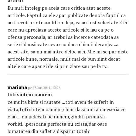
articol
Eu nu ii inteleg pe aceia care critica atat aceste
articole. Faptul ca ele apar publicate denota faptul ca
au trecut printr-un filtru deja, ca au fost selectate. Cei
care nu apreciaza aceste articole si le iau ca pe o
ofensa personala, ar trebui sa incerce cateodata sa
scrie si dansii cate ceva sau daca chiar ii deranjeaza
acest site, sa nu mai intre deloc aici. Mie mi se par niste
articole bune, normale, mult mai de bun simt decat
altele care apar zi de zi prin ziare sau pe la tv.
mariana
pe 23 Iun 2011, 12:26
toti sintem oameni
ce multa birfa si rautate....toti avem de suferit in
viata,toti sintem oameni,chiar daca unii au meseria ce
o au....nu judecati pe nimeni,ginditi prima sa
vorbiti...persoana perfecta nu exista,dar oare
bunatatea din suflet a disparut total?