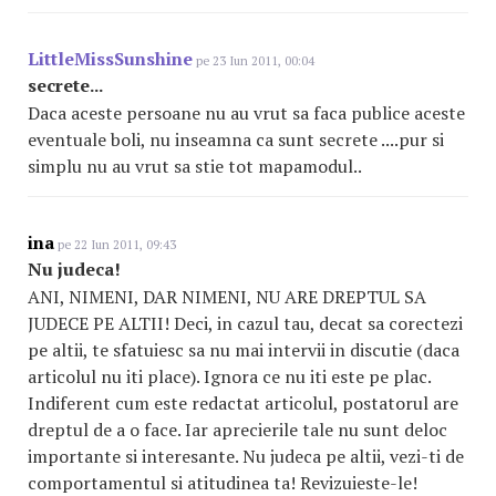
LittleMissSunshine
pe 23 Iun 2011, 00:04
secrete...
Daca aceste persoane nu au vrut sa faca publice aceste
eventuale boli, nu inseamna ca sunt secrete ....pur si
simplu nu au vrut sa stie tot mapamodul..
ina
pe 22 Iun 2011, 09:43
Nu judeca!
ANI, NIMENI, DAR NIMENI, NU ARE DREPTUL SA
JUDECE PE ALTII! Deci, in cazul tau, decat sa corectezi
pe altii, te sfatuiesc sa nu mai intervii in discutie (daca
articolul nu iti place). Ignora ce nu iti este pe plac.
Indiferent cum este redactat articolul, postatorul are
dreptul de a o face. Iar aprecierile tale nu sunt deloc
importante si interesante. Nu judeca pe altii, vezi-ti de
comportamentul si atitudinea ta! Revizuieste-le!