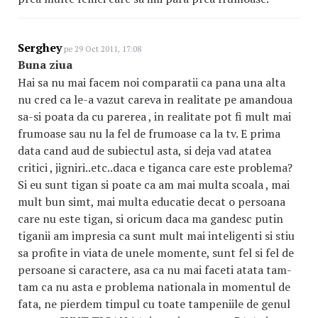
Serghey
pe 29 Oct 2011, 17:08
Buna ziua
Hai sa nu mai facem noi comparatii ca pana una alta
nu cred ca le-a vazut careva in realitate pe amandoua
sa-si poata da cu parerea , in realitate pot fi mult mai
frumoase sau nu la fel de frumoase ca la tv. E prima
data cand aud de subiectul asta, si deja vad atatea
critici , jigniri..etc..daca e tiganca care este problema?
Si eu sunt tigan si poate ca am mai multa scoala , mai
mult bun simt, mai multa educatie decat o persoana
care nu este tigan, si oricum daca ma gandesc putin
tiganii am impresia ca sunt mult mai inteligenti si stiu
sa profite in viata de unele momente, sunt fel si fel de
persoane si caractere, asa ca nu mai faceti atata tam-
tam ca nu asta e problema nationala in momentul de
fata, ne pierdem timpul cu toate tampeniile de genul