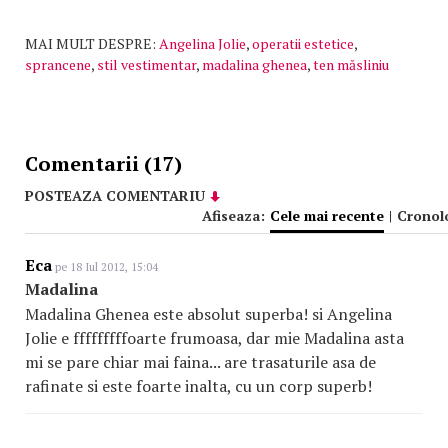
MAI MULT DESPRE:
Angelina Jolie
,
operatii estetice
,
sprancene
,
stil vestimentar
,
madalina ghenea
,
ten măsliniu
Comentarii (17)
POSTEAZA COMENTARIU
Afiseaza:
Cele mai recente
|
Cronol
Eca
pe 18 Iul 2012, 15:04
Madalina
Madalina Ghenea este absolut superba! si Angelina
Jolie e fffffffffoarte frumoasa, dar mie Madalina asta
mi se pare chiar mai faina... are trasaturile asa de
rafinate si este foarte inalta, cu un corp superb!