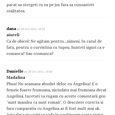
pacat sa stergeti cu ea pe jos fara sa cunoasteti
realitatea.
dana
pe 28 Oct 2011, 10:22
aiureli
Ca de obicei! Ne agitam pentru...nimeni. In cazul de
fata, pentru o curvistina cu tupeu. Sunteti siguri ca e
romanca? Sau rromanca?
Danielle
pe 28 Oct 2011, 10:00
Madalina
Phua! Nu seamana absolut deloc cu Angelina! E o
femeie foarte frumoasa, niciodata mai frumoasa decat
Angelina. Incetati va rugam cu aceste comentarii gen
"sunt mandru ca sunt roman". O descriere corecta si
fara comparatia cu Angelina ar fi fost mult mai ok.
Asta daca nu vreti sa rada in continuare toata presa