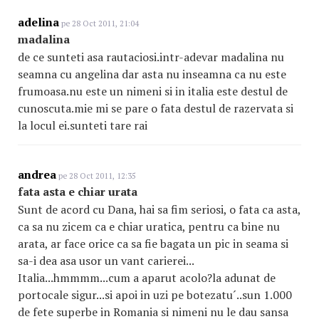
adelina
pe 28 Oct 2011, 21:04
madalina
de ce sunteti asa rautaciosi.intr-adevar madalina nu
seamna cu angelina dar asta nu inseamna ca nu este
frumoasa.nu este un nimeni si in italia este destul de
cunoscuta.mie mi se pare o fata destul de razervata si
la locul ei.sunteti tare rai
andrea
pe 28 Oct 2011, 12:35
fata asta e chiar urata
Sunt de acord cu Dana, hai sa fim seriosi, o fata ca asta,
ca sa nu zicem ca e chiar uratica, pentru ca bine nu
arata, ar face orice ca sa fie bagata un pic in seama si
sa-i dea asa usor un vant carierei...
Italia...hmmmm...cum a aparut acolo?la adunat de
portocale sigur...si apoi in uzi pe botezatu´..sun 1.000
de fete superbe in Romania si nimeni nu le dau sansa