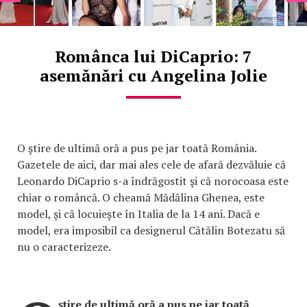
Românca lui DiCaprio: 7
asemănări cu Angelina Jolie
O ştire de ultimă oră a pus pe jar toată România.
Gazetele de aici, dar mai ales cele de afară dezvăluie că
Leonardo DiCaprio s-a îndrăgostit şi că norocoasa este
chiar o româncă. O cheamă Mădălina Ghenea, este
model, şi că locuieşte în Italia de la 14 ani. Dacă e
model, era imposibil ca designerul Cătălin Botezatu să
nu o caracterizeze.
ştire de ultimă oră a pus pe jar toată