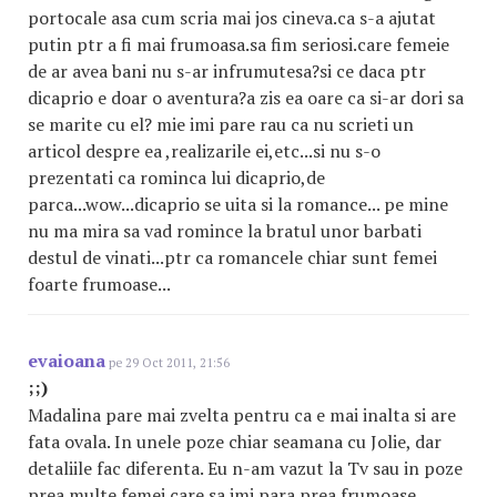
portocale asa cum scria mai jos cineva.ca s-a ajutat
putin ptr a fi mai frumoasa.sa fim seriosi.care femeie
de ar avea bani nu s-ar infrumutesa?si ce daca ptr
dicaprio e doar o aventura?a zis ea oare ca si-ar dori sa
se marite cu el? mie imi pare rau ca nu scrieti un
articol despre ea ,realizarile ei,etc...si nu s-o
prezentati ca rominca lui dicaprio,de
parca...wow...dicaprio se uita si la romance... pe mine
nu ma mira sa vad romince la bratul unor barbati
destul de vinati...ptr ca romancele chiar sunt femei
foarte frumoase...
evaioana
pe 29 Oct 2011, 21:56
;;)
Madalina pare mai zvelta pentru ca e mai inalta si are
fata ovala. In unele poze chiar seamana cu Jolie, dar
detaliile fac diferenta. Eu n-am vazut la Tv sau in poze
prea multe femei care sa imi para prea frumoase.