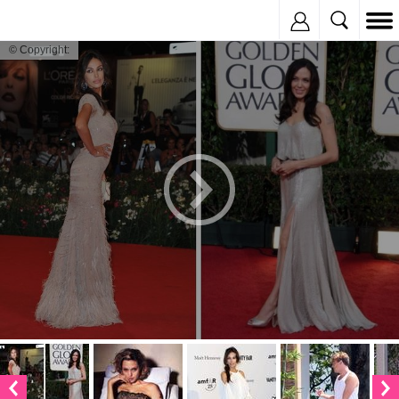
Inregistreaza
© Copyright: