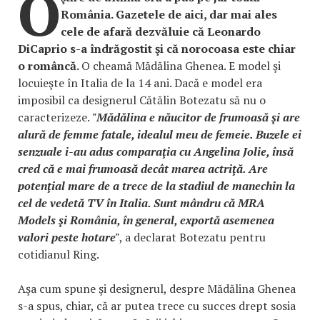
O
România. Gazetele de aici, dar mai ales
cele de afară dezvăluie că Leonardo
DiCaprio s-a îndrăgostit şi că norocoasa este chiar
o româncă.
O cheamă Mădălina Ghenea. E model şi
locuieşte în Italia de la 14 ani. Dacă e model era
imposibil ca designerul Cătălin Botezatu să nu o
caracterizeze.
"Mădălina e năucitor de frumoasă şi are
alură de femme fatale, idealul meu de femeie. Buzele ei
senzuale i-au adus comparaţia cu Angelina Jolie, însă
cred că e mai frumoasă decât marea actriţă. Are
potenţial mare de a trece de la stadiul de manechin la
cel de vedetă TV în Italia. Sunt mândru că MRA
Models şi România, în general, exportă asemenea
valori peste hotare"
, a declarat Botezatu pentru
cotidianul Ring.
Aşa cum spune şi designerul, despre Mădălina Ghenea
s-a spus, chiar, că ar putea trece cu succes drept sosia