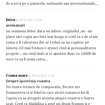
de a urca pe o pasarela, nationala sau internationala....
luiza
pe 28 Oct 2011, 11:59
asemanari
nu seamana deloc.daca nu iubesc originalul ,nu -mi
place nici copia are fata mai lunga si cred ca e de etnie
roma o fi talentata dar ar trebui sa nu copieze pe
nimeni cel mai frumos e atunci cind ai personalitatea
proprie ... nu cind imiti si te ajustezi doar cu 10000 de
euro ca sa fi sosia cuiva...
Coana mare
pe 28 Oct 2011, 11:38
Despre ipocrizia voastra
Nu exista termen de comparatie, fiecare are
frumusetea ei si felul in care ziceti romanca lui di
Caprio ca sa atrageti atentia asupra voastra e foarte
urat. Cred ca Madalina a avut un drum frumos si e