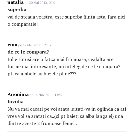
natalia
pe 20 Mai 2012, 00:01
superba
vai de steaua voastra, este superba fiinta asta, fara nici
o comparatie!
ema
pe 17 Mai 2012, 02:13
de ce le compara?
Jolie totusi are o fatza mai frumoasa, cealalta are
forme mai interesante, nu inteleg de ce le compara?
pt. ca ambele au buzele pline???
Anonima
pe 14 Nov 2011, 12:57
Invidia
Nu va mai cacati pe voi atata..uitati-va in oglinda ca ati
vrea voi sa aratati ca..(si pt baieti sa aiba langa ei) una
dintre aceste 2 frumoase femei..