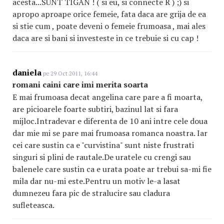
acesta...SUNT TIGAN ! ( si eu, si connecte R ) ;) si
apropo aproape orice femeie, fata daca are grija de ea
si stie cum , poate deveni o femeie frumoasa , mai ales
daca are si bani si investeste in ce trebuie si cu cap !
daniela
pe 29 Oct 2011, 16:44
romani caini care imi merita soarta
E mai frumoasa decat angelina care pare a fi moarta,
are picioarele foarte subtiri, bazinul lat si fara
mijloc.Intradevar e diferenta de 10 ani intre cele doua
dar mie mi se pare mai frumoasa romanca noastra. Iar
cei care sustin ca e "curvistina" sunt niste frustrati
singuri si plini de rautale.De uratele cu crengi sau
balenele care sustin ca e urata poate ar trebui sa-mi fie
mila dar nu-mi este.Pentru un motiv le-a lasat
dumnezeu fara pic de stralucire sau cladura
sufleteasca.