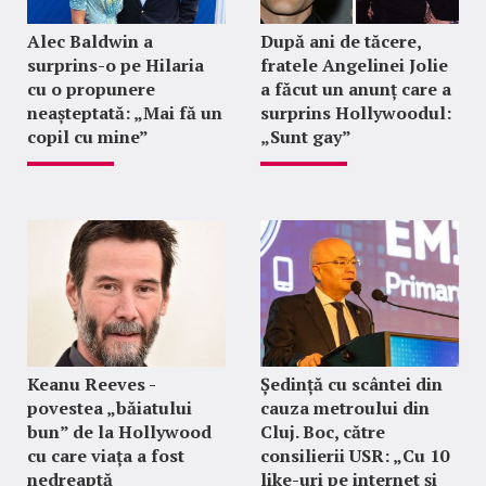
Alec Baldwin a
După ani de tăcere,
surprins-o pe Hilaria
fratele Angelinei Jolie
cu o propunere
a făcut un anunț care a
neașteptată: „Mai fă un
surprins Hollywoodul:
copil cu mine”
„Sunt gay”
Keanu Reeves -
Ședință cu scântei din
povestea „băiatului
cauza metroului din
bun” de la Hollywood
Cluj. Boc, către
cu care viața a fost
consilierii USR: „Cu 10
nedreaptă
like-uri pe internet și