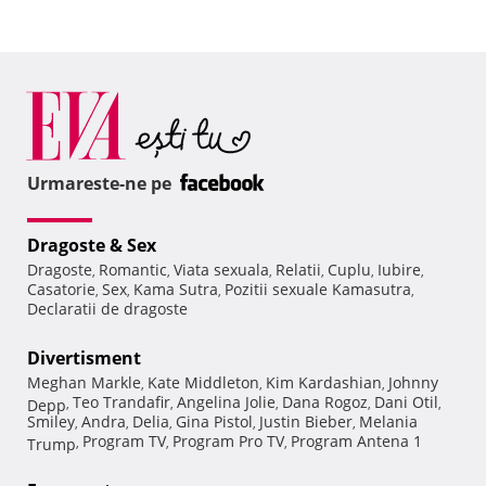
Urmareste-ne pe
Dragoste & Sex
Dragoste
Romantic
Viata sexuala
Relatii
Cuplu
Iubire
,
,
,
,
,
,
Casatorie
Sex
Kama Sutra
Pozitii sexuale Kamasutra
,
,
,
,
Declaratii de dragoste
Divertisment
Meghan Markle
Kate Middleton
Kim Kardashian
Johnny
,
,
,
Teo Trandafir
Angelina Jolie
Dana Rogoz
Dani Otil
Depp
,
,
,
,
,
Smiley
Andra
Delia
Gina Pistol
Justin Bieber
Melania
,
,
,
,
,
Program TV
Program Pro TV
Program Antena 1
Trump
,
,
,