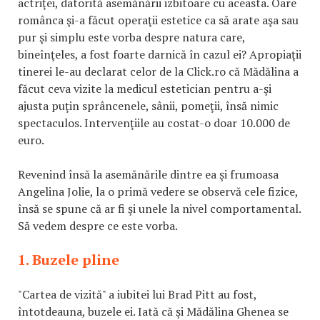
actriţei, datorită asemănării izbitoare cu aceasta. Oare
românca şi-a făcut operaţii estetice ca să arate aşa sau
pur şi simplu este vorba despre natura care,
bineînţeles, a fost foarte darnică în cazul ei? Apropiaţii
tinerei le-au declarat celor de la Click.ro că Mădălina a
făcut ceva vizite la medicul estetician pentru a-şi
ajusta puţin sprâncenele, sânii, pomeţii, însă nimic
spectaculos. Intervenţiile au costat-o doar 10.000 de
euro.
Revenind însă la asemănările dintre ea şi frumoasa
Angelina Jolie, la o primă vedere se observă cele fizice,
însă se spune că ar fi şi unele la nivel comportamental.
Să vedem despre ce este vorba.
1. Buzele pline
"Cartea de vizită" a iubitei lui Brad Pitt au fost,
întotdeauna, buzele ei. Iată că şi Mădălina Ghenea se