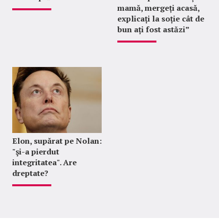
mamă, mergeți acasă,
explicați la soție cât de
bun ați fost astăzi”
Elon, supărat pe Nolan:
"şi-a pierdut
integritatea". Are
dreptate?