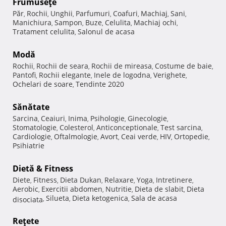
Frumuseţe
Păr
Rochii
Unghii
Parfumuri
Coafuri
Machiaj
Sani
,
,
,
,
,
,
,
Manichiura
Sampon
Buze
Celulita
Machiaj ochi
,
,
,
,
,
Tratament celulita
Salonul de acasa
,
Modă
Rochii
Rochii de seara
Rochii de mireasa
Costume de baie
,
,
,
,
Pantofi
Rochii elegante
Inele de logodna
Verighete
,
,
,
,
Ochelari de soare
Tendinte 2020
,
Sănătate
Sarcina
Ceaiuri
Inima
Psihologie
Ginecologie
,
,
,
,
,
Stomatologie
Colesterol
Anticonceptionale
Test sarcina
,
,
,
,
Cardiologie
Oftalmologie
Avort
Ceai verde
HIV
Ortopedie
,
,
,
,
,
,
Psihiatrie
Dietă & Fitness
Diete
Fitness
Dieta Dukan
Relaxare
Yoga
Intretinere
,
,
,
,
,
,
Aerobic
Exercitii abdomen
Nutritie
Dieta de slabit
Dieta
,
,
,
,
Silueta
Dieta ketogenica
Sala de acasa
disociata
,
,
,
Reţete