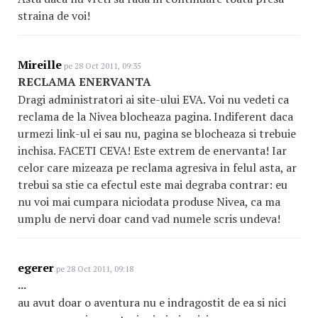
straina de voi!
Mireille
pe 28 Oct 2011, 09:35
RECLAMA ENERVANTA
Dragi administratori ai site-ului EVA. Voi nu vedeti ca
reclama de la Nivea blocheaza pagina. Indiferent daca
urmezi link-ul ei sau nu, pagina se blocheaza si trebuie
inchisa. FACETI CEVA! Este extrem de enervanta! Iar
celor care mizeaza pe reclama agresiva in felul asta, ar
trebui sa stie ca efectul este mai degraba contrar: eu
nu voi mai cumpara niciodata produse Nivea, ca ma
umplu de nervi doar cand vad numele scris undeva!
egerer
pe 28 Oct 2011, 09:18
...
au avut doar o aventura nu e indragostit de ea si nici