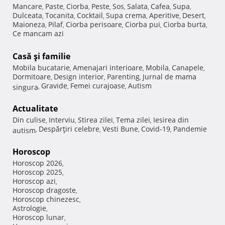
Mancare
Paste
Ciorba
Peste
Sos
Salata
Cafea
Supa
,
,
,
,
,
,
,
,
Dulceata
Tocanita
Cocktail
Supa crema
Aperitive
Desert
,
,
,
,
,
,
Maioneza
Pilaf
Ciorba perisoare
Ciorba pui
Ciorba burta
,
,
,
,
,
Ce mancam azi
Casă şi familie
Mobila bucatarie
Amenajari interioare
Mobila
Canapele
,
,
,
,
Dormitoare
Design interior
Parenting
Jurnal de mama
,
,
,
Gravide
Femei curajoase
Autism
singura
,
,
,
Actualitate
Din culise
Interviu
Stirea zilei
Tema zilei
Iesirea din
,
,
,
,
Despărţiri celebre
Vesti Bune
Covid-19
Pandemie
autism
,
,
,
,
Horoscop
Horoscop 2026
,
Horoscop 2025
,
Horoscop azi
,
Horoscop dragoste
,
Horoscop chinezesc
,
Astrologie
,
Horoscop lunar
,