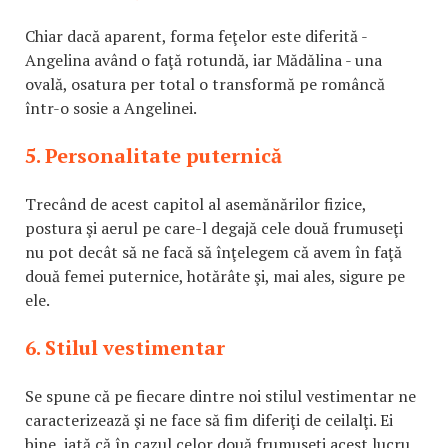
Chiar dacă aparent, forma feţelor este diferită -
Angelina având o faţă rotundă, iar Mădălina - una
ovală, osatura per total o transformă pe româncă
într-o sosie a Angelinei.
5. Personalitate puternică
Trecând de acest capitol al asemănărilor fizice,
postura şi aerul pe care-l degajă cele două frumuseţi
nu pot decât să ne facă să înţelegem că avem în faţă
două femei puternice, hotărâte şi, mai ales, sigure pe
ele.
6. Stilul vestimentar
Se spune că pe fiecare dintre noi stilul vestimentar ne
caracterizează şi ne face să fim diferiţi de ceilalţi. Ei
bine, iată că în cazul celor două frumuseţi acest lucru