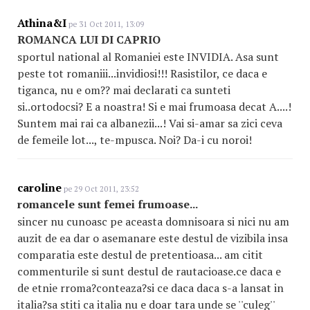
Athina&I
pe 31 Oct 2011, 13:09
ROMANCA LUI DI CAPRIO
sportul national al Romaniei este INVIDIA. Asa sunt
peste tot romaniii...invidiosi!!! Rasistilor, ce daca e
tiganca, nu e om?? mai declarati ca sunteti
si..ortodocsi? E a noastra! Si e mai frumoasa decat A....!
Suntem mai rai ca albanezii...! Vai si-amar sa zici ceva
de femeile lot..., te-mpusca. Noi? Da-i cu noroi!
caroline
pe 29 Oct 2011, 23:52
romancele sunt femei frumoase...
sincer nu cunoasc pe aceasta domnisoara si nici nu am
auzit de ea dar o asemanare este destul de vizibila insa
comparatia este destul de pretentioasa... am citit
commenturile si sunt destul de rautacioase.ce daca e
de etnie rroma?conteaza?si ce daca daca s-a lansat in
italia?sa stiti ca italia nu e doar tara unde se ''culeg''