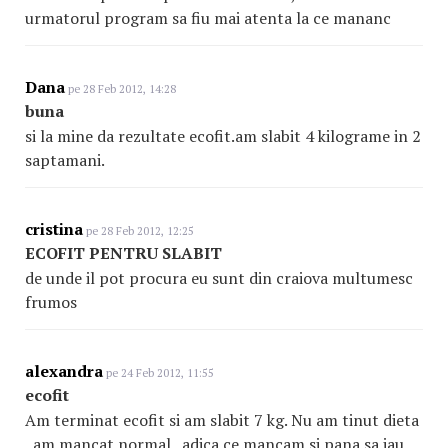
urmatorul program sa fiu mai atenta la ce mananc
Dana
pe 28 Feb 2012, 14:28
buna
si la mine da rezultate ecofit.am slabit 4 kilograme in 2
saptamani.
cristina
pe 28 Feb 2012, 12:25
ECOFIT PENTRU SLABIT
de unde il pot procura eu sunt din craiova multumesc
frumos
alexandra
pe 24 Feb 2012, 11:55
ecofit
Am terminat ecofit si am slabit 7 kg. Nu am tinut dieta
, am mancat normal , adica ce mancam si pana sa iau