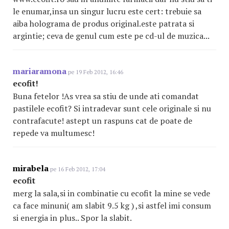
le enumar,insa un singur lucru este cert: trebuie sa
aiba holograma de produs original.este patrata si
argintie; ceva de genul cum este pe cd-ul de muzica...
mariaramona
pe 19 Feb 2012, 16:46
ecofit!
Buna fetelor !As vrea sa stiu de unde ati comandat
pastilele ecofit? Si intradevar sunt cele originale si nu
contrafacute! astept un raspuns cat de poate de
repede va multumesc!
mirabela
pe 16 Feb 2012, 17:04
ecofit
merg la sala,si in combinatie cu ecofit la mine se vede
ca face minuni( am slabit 9.5 kg ) ,si astfel imi consum
si energia in plus.. Spor la slabit.