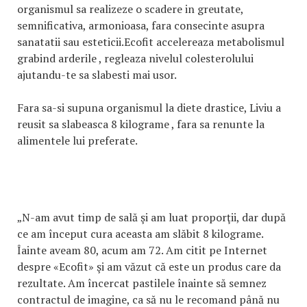
organismul sa realizeze o scadere in greutate,
semnificativa, armonioasa, fara consecinte asupra
sanatatii sau esteticii.Ecofit accelereaza metabolismul
grabind arderile , regleaza nivelul colesterolului
ajutandu-te sa slabesti mai usor.
Fara sa-si supuna organismul la diete drastice, Liviu a
reusit sa slabeasca 8 kilograme , fara sa renunte la
alimentele lui preferate.
„N-am avut timp de sală şi am luat proporţii, dar după
ce am început cura aceasta am slăbit 8 kilograme.
Îainte aveam 80, acum am 72. Am citit pe Internet
despre «Ecofit» şi am văzut că este un produs care da
rezultate. Am încercat pastilele înainte să semnez
contractul de imagine, ca să nu le recomand până nu