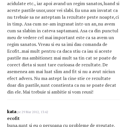
acidulate etc., iar apoi avand un regim sanatos,luand si
aceste pastile usor,usor vei slabi. Eu una am invatat ca
nu trebuie sa ne asteptam la rezultate peste noapte,ci
in timp. Asa cum ne-am ingrasat intr-un an,nu avem
cum sa slabim in cateva saptamani. Asa ca din punctul
meu de vedere cel mai important este ca sa avem un
regim sanatos. Vreau si eu sa imi dau comanda de
Ecofit..mai mult pentru ca daca stiu ca iau si aceste
pastile ma ambitionez mai mult sa tin cat se poate de
corect dieta si sunt tare curioasa de rezultate. De
asemenea am mai luat slim and fit si nu a avut niciun
efect advers. Nu ma astept la cine stie ce rezultate
doar din pastile,sunt constienta ca nu se poate decat
din ele. Mai trebuie si ambitie si vom reusi!
kata
pe 29 Mar 2012, 13:42
ecofit
buna.sunt si eu o persoana cu probleme de greutate.