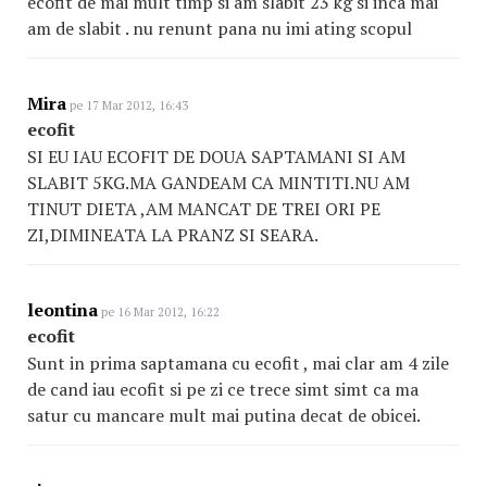
ecofit de mai mult timp si am slabit 23 kg si inca mai
am de slabit . nu renunt pana nu imi ating scopul
Mira
pe 17 Mar 2012, 16:43
ecofit
SI EU IAU ECOFIT DE DOUA SAPTAMANI SI AM
SLABIT 5KG.MA GANDEAM CA MINTITI.NU AM
TINUT DIETA ,AM MANCAT DE TREI ORI PE
ZI,DIMINEATA LA PRANZ SI SEARA.
leontina
pe 16 Mar 2012, 16:22
ecofit
Sunt in prima saptamana cu ecofit , mai clar am 4 zile
de cand iau ecofit si pe zi ce trece simt simt ca ma
satur cu mancare mult mai putina decat de obicei.