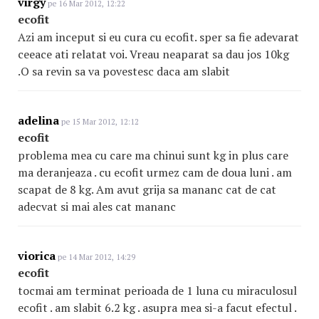
virgy
pe 16 Mar 2012, 12:22
ecofit
Azi am inceput si eu cura cu ecofit. sper sa fie adevarat
ceeace ati relatat voi. Vreau neaparat sa dau jos 10kg
.O sa revin sa va povestesc daca am slabit
adelina
pe 15 Mar 2012, 12:12
ecofit
problema mea cu care ma chinui sunt kg in plus care
ma deranjeaza . cu ecofit urmez cam de doua luni . am
scapat de 8 kg. Am avut grija sa mananc cat de cat
adecvat si mai ales cat mananc
viorica
pe 14 Mar 2012, 14:29
ecofit
tocmai am terminat perioada de 1 luna cu miraculosul
ecofit . am slabit 6.2 kg . asupra mea si-a facut efectul .