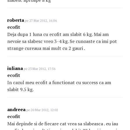
slabesc aproape 8 kg
roberta
pe 27 Mar 2012, 16:04
ecofit
Deja dupa 1 luna cu ecofit am slabit 6 kg. Mai am
nevoie sa slabesc vreo 3-4 kg. Se cunoaste ca imi pot
strange cureaua mai mult cu 2 gauri .
iuliana
pe 23 Mar 2012, 17:56
ecofit
In cazul meu ecofit a functionat cu success ca am
slabit 9.5 kg.
andreea
pe 20 Mar 2012, 12:02
ecofit
Mai depinde si de fiecare cat vrea sa slabeasca . eu iau