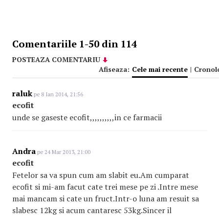
Comentariile 1-50 din 114
POSTEAZA COMENTARIU
Afiseaza:
Cele mai recente
|
Cronol
raluk
pe 8 Ian 2014, 21:56
ecofit
unde se gaseste ecofit,,,,,,,,,,in ce farmacii
Andra
pe 24 Mar 2013, 21:00
ecofit
Fetelor sa va spun cum am slabit eu.Am cumparat
ecofit si mi-am facut cate trei mese pe zi .Intre mese
mai mancam si cate un fruct.Intr-o luna am resuit sa
slabesc 12kg si acum cantaresc 53kg.Sincer il