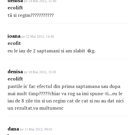
denisa
pe 24 Mai 2012, 15:46
ecolift
tii si regim???????????
ioana
pe 22 Mai 2012, 14:40
ecofit
eu le iau de 2 saptamani si am slabit 4kg.
denisa
pe 18 Mai 2012, 15:05
ecolift
pastile is' fac efectul din prima saptamana sau dupa
mai mult timp?????chiar va rog sa imi spune-ti...eu le
iau de 8 zile tin si un regim cat de cat si nu au dat nici
un rezultat.va multumesc
dana
pe 11 Mai 2012, 00:01