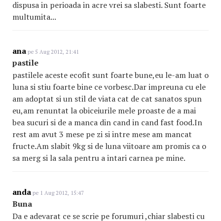
dispusa in perioada in acre vrei sa slabesti. Sunt foarte
multumita...
ana
pe 5 Aug 2012, 21:41
pastile
pastilele aceste ecofit sunt foarte bune,eu le-am luat o
luna si stiu foarte bine ce vorbesc.Dar impreuna cu ele
am adoptat si un stil de viata cat de cat sanatos spun
eu,am renuntat la obiceiurile mele proaste de a mai
bea sucuri si de a manca din cand in cand fast food.In
rest am avut 3 mese pe zi si intre mese am mancat
fructe.Am slabit 9kg si de luna viitoare am promis ca o
sa merg si la sala pentru a intari carnea pe mine.
anda
pe 1 Aug 2012, 15:47
Buna
Da e adevarat ce se scrie pe forumuri ,chiar slabesti cu