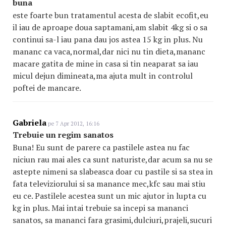
buna
este foarte bun tratamentul acesta de slabit ecofit,eu
il iau de aproape doua saptamani,am slabit 4kg si o sa
continui sa-l iau pana dau jos astea 15 kg in plus. Nu
mananc ca vaca,normal,dar nici nu tin dieta,mananc
macare gatita de mine in casa si tin neaparat sa iau
micul dejun dimineata,ma ajuta mult in controlul
poftei de mancare.
Gabriela
pe 7 Apr 2012, 16:16
Trebuie un regim sanatos
Buna! Eu sunt de parere ca pastilele astea nu fac
niciun rau mai ales ca sunt naturiste,dar acum sa nu se
astepte nimeni sa slabeasca doar cu pastile si sa stea in
fata televiziorului si sa manance mec,kfc sau mai stiu
eu ce. Pastilele acestea sunt un mic ajutor in lupta cu
kg in plus. Mai intai trebuie sa incepi sa mananci
sanatos, sa mananci fara grasimi,dulciuri,prajeli,sucuri