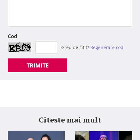
Cod
Greu de citit?
Regenerare cod
TRIMITE
Citeste mai mult