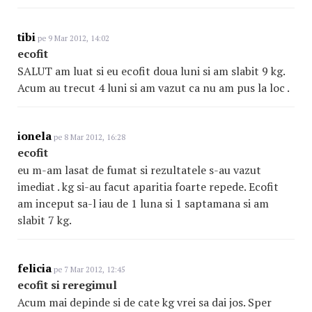
tibi
pe 9 Mar 2012, 14:02
ecofit
SALUT am luat si eu ecofit doua luni si am slabit 9 kg.
Acum au trecut 4 luni si am vazut ca nu am pus la loc .
ionela
pe 8 Mar 2012, 16:28
ecofit
eu m-am lasat de fumat si rezultatele s-au vazut
imediat . kg si-au facut aparitia foarte repede. Ecofit
am inceput sa-l iau de 1 luna si 1 saptamana si am
slabit 7 kg.
felicia
pe 7 Mar 2012, 12:45
ecofit si reregimul
Acum mai depinde si de cate kg vrei sa dai jos. Sper