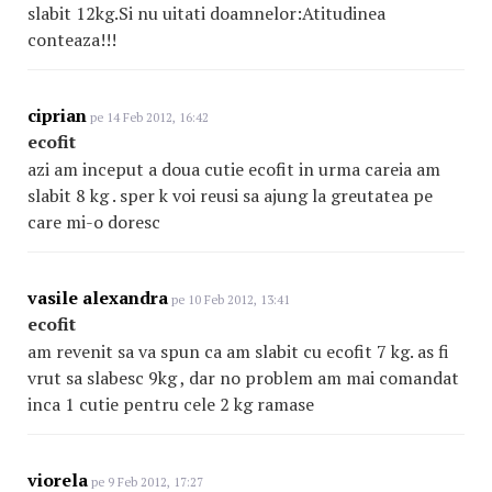
slabit 12kg.Si nu uitati doamnelor:Atitudinea
conteaza!!!
ciprian
pe 14 Feb 2012, 16:42
ecofit
azi am inceput a doua cutie ecofit in urma careia am
slabit 8 kg . sper k voi reusi sa ajung la greutatea pe
care mi-o doresc
vasile alexandra
pe 10 Feb 2012, 13:41
ecofit
am revenit sa va spun ca am slabit cu ecofit 7 kg. as fi
vrut sa slabesc 9kg , dar no problem am mai comandat
inca 1 cutie pentru cele 2 kg ramase
viorela
pe 9 Feb 2012, 17:27