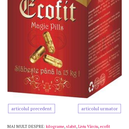
articolul precedent
articolul urmator
MAI MULT DESPRE:
kilograme
,
slabit
,
Liviu Vârciu
,
ecofit