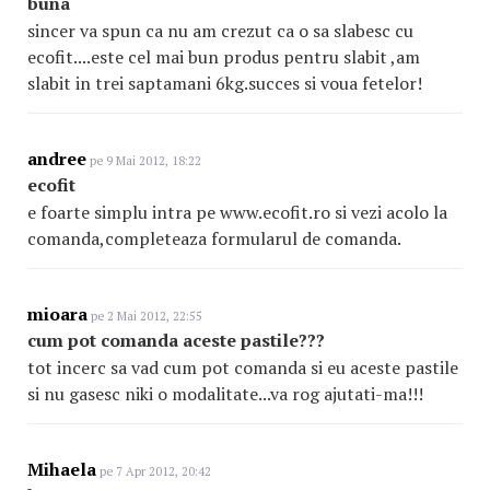
buna
sincer va spun ca nu am crezut ca o sa slabesc cu
ecofit....este cel mai bun produs pentru slabit ,am
slabit in trei saptamani 6kg.succes si voua fetelor!
andree
pe 9 Mai 2012, 18:22
ecofit
e foarte simplu intra pe www.ecofit.ro si vezi acolo la
comanda,completeaza formularul de comanda.
mioara
pe 2 Mai 2012, 22:55
cum pot comanda aceste pastile???
tot incerc sa vad cum pot comanda si eu aceste pastile
si nu gasesc niki o modalitate...va rog ajutati-ma!!!
Mihaela
pe 7 Apr 2012, 20:42