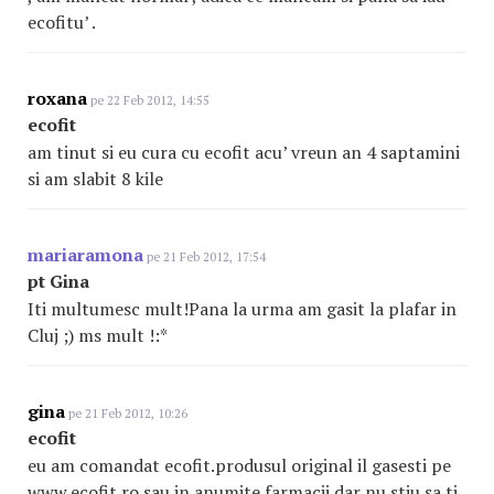
ecofitu’ .
roxana
pe 22 Feb 2012, 14:55
ecofit
am tinut si eu cura cu ecofit acu’ vreun an 4 saptamini
si am slabit 8 kile
mariaramona
pe 21 Feb 2012, 17:54
pt Gina
Iti multumesc mult!Pana la urma am gasit la plafar in
Cluj ;) ms mult !:*
gina
pe 21 Feb 2012, 10:26
ecofit
eu am comandat ecofit.produsul original il gasesti pe
www.ecofit.ro sau in anumite farmacii dar nu stiu sa ti