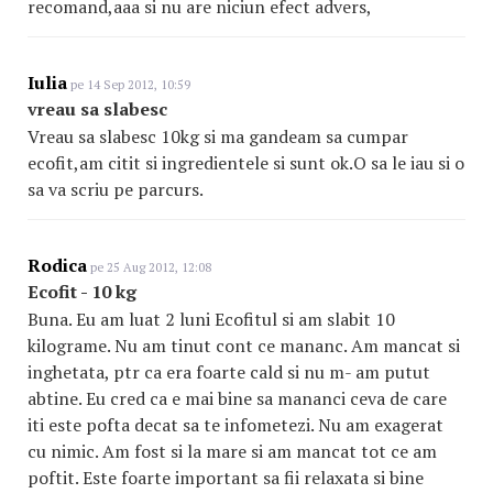
recomand,aaa si nu are niciun efect advers,
Iulia
pe 14 Sep 2012, 10:59
vreau sa slabesc
Vreau sa slabesc 10kg si ma gandeam sa cumpar
ecofit,am citit si ingredientele si sunt ok.O sa le iau si o
sa va scriu pe parcurs.
Rodica
pe 25 Aug 2012, 12:08
Ecofit - 10 kg
Buna. Eu am luat 2 luni Ecofitul si am slabit 10
kilograme. Nu am tinut cont ce mananc. Am mancat si
inghetata, ptr ca era foarte cald si nu m- am putut
abtine. Eu cred ca e mai bine sa mananci ceva de care
iti este pofta decat sa te infometezi. Nu am exagerat
cu nimic. Am fost si la mare si am mancat tot ce am
poftit. Este foarte important sa fii relaxata si bine