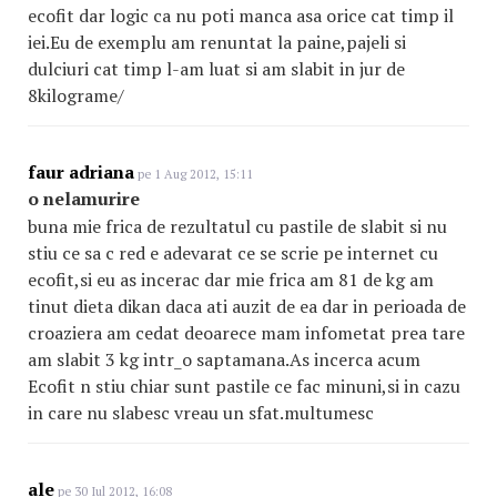
ecofit dar logic ca nu poti manca asa orice cat timp il
iei.Eu de exemplu am renuntat la paine,pajeli si
dulciuri cat timp l-am luat si am slabit in jur de
8kilograme/
faur adriana
pe 1 Aug 2012, 15:11
o nelamurire
buna mie frica de rezultatul cu pastile de slabit si nu
stiu ce sa c red e adevarat ce se scrie pe internet cu
ecofit,si eu as incerac dar mie frica am 81 de kg am
tinut dieta dikan daca ati auzit de ea dar in perioada de
croaziera am cedat deoarece mam infometat prea tare
am slabit 3 kg intr_o saptamana.As incerca acum
Ecofit n stiu chiar sunt pastile ce fac minuni,si in cazu
in care nu slabesc vreau un sfat.multumesc
ale
pe 30 Iul 2012, 16:08