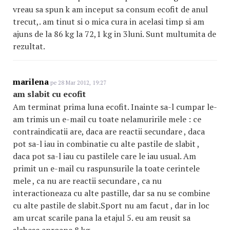
vreau sa spun k am inceput sa consum ecofit de anul
trecut,. am tinut si o mica cura in acelasi timp si am
ajuns de la 86 kg la 72,1 kg in 3luni. Sunt multumita de
rezultat.
marilena
pe 28 Mar 2012, 19:27
am slabit cu ecofit
Am terminat prima luna ecofit. Inainte sa-l cumpar le-
am trimis un e-mail cu toate nelamuririle mele : ce
contraindicatii are, daca are reactii secundare , daca
pot sa-l iau in combinatie cu alte pastile de slabit ,
daca pot sa-l iau cu pastilele care le iau usual. Am
primit un e-mail cu raspunsurile la toate cerintele
mele , ca nu are reactii secundare , ca nu
interactioneaza cu alte pastille, dar sa nu se combine
cu alte pastile de slabit.Sport nu am facut , dar in loc
am urcat scarile pana la etajul 5. eu am reusit sa