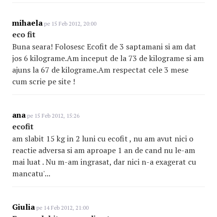
mihaela
pe 15 Feb 2012, 20:00
eco fit
Buna seara! Folosesc Ecofit de 3 saptamani si am dat
jos 6 kilograme.Am inceput de la 73 de kilograme si am
ajuns la 67 de kilograme.Am respectat cele 3 mese
cum scrie pe site !
ana
pe 15 Feb 2012, 15:26
ecofit
am slabit 15 kg in 2 luni cu ecofit , nu am avut nici o
reactie adversa si am aproape 1 an de cand nu le-am
mai luat . Nu m-am ingrasat, dar nici n-a exagerat cu
mancatu'...
Giulia
pe 14 Feb 2012, 21:00