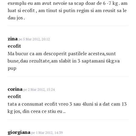
exemplu eu am avut nevoie sa scap doar de 6 -7 kg . am
luat si ecofit , am tinut si putin regim si am reusit sa le
dau jos .
zina
pe 5 Mar 2012, 20:12
ecofit
Ma bucur ca am descoperit pastilele acestea,sunt
bune,dau rezultate,am slabit in 3 saptamani 6kg.va
pup
corina
pe 2 Mar 2012, 15:24
ecofit
tata a consumat ecofit vreo 3 sau 4luni si a dat cam 13
kg jos, din ceea ce stiu eu ..
giorgiana
pe 1 Mar 2012, 14:39