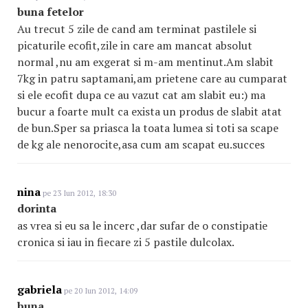
buna fetelor
Au trecut 5 zile de cand am terminat pastilele si
picaturile ecofit,zile in care am mancat absolut
normal ,nu am exgerat si m-am mentinut.Am slabit
7kg in patru saptamani,am prietene care au cumparat
si ele ecofit dupa ce au vazut cat am slabit eu:) ma
bucur a foarte mult ca exista un produs de slabit atat
de bun.Sper sa priasca la toata lumea si toti sa scape
de kg ale nenorocite,asa cum am scapat eu.succes
nina
pe 23 Iun 2012, 18:30
dorinta
as vrea si eu sa le incerc ,dar sufar de o constipatie
cronica si iau in fiecare zi 5 pastile dulcolax.
gabriela
pe 20 Iun 2012, 14:09
buna