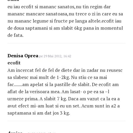
eu iau ecofit si mananc sanatos,nu tin regim dar
mananc mancare sanatoasa,nu trece o zi in care eu sa
nu mananc legume si fructe pe langa altele.ecofit iau
de doua saptamani si am slabit 6kg pana in momentul
de fata.
Denisa Oprea
pe 29 Mai 2012, 16:42
ecofit
Am incercat fel de fel de diete dar in zadar nu reusesc
sa slabesc mai mult de 1-2kg. Nu stiu ce sa mai
fac.......am apelat si la pastille de slabit. De ecofit am
aflat de la verisoara mea. Am lasat- o pe ea sa –l
urmeze prima. A slabit 7 kg. Daca am vazut ca la ea a
avut efect mi-am luat si eu un set. Acum sunt in a2 a
saptamana si am dat jos 3 kg.