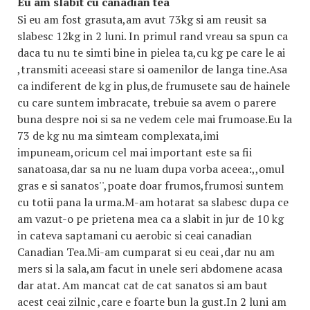
Eu am slabit cu canadian tea
Si eu am fost grasuta,am avut 73kg si am reusit sa
slabesc 12kg in 2 luni. In primul rand vreau sa spun ca
daca tu nu te simti bine in pielea ta,cu kg pe care le ai
,transmiti aceeasi stare si oamenilor de langa tine.Asa
ca indiferent de kg in plus,de frumusete sau de hainele
cu care suntem imbracate, trebuie sa avem o parere
buna despre noi si sa ne vedem cele mai frumoase.Eu la
73 de kg nu ma simteam complexata,imi
impuneam,oricum cel mai important este sa fii
sanatoasa,dar sa nu ne luam dupa vorba aceea:,,omul
gras e si sanatos'',poate doar frumos,frumosi suntem
cu totii pana la urma.M-am hotarat sa slabesc dupa ce
am vazut-o pe prietena mea ca a slabit in jur de 10 kg
in cateva saptamani cu aerobic si ceai canadian
Canadian Tea.Mi-am cumparat si eu ceai ,dar nu am
mers si la sala,am facut in unele seri abdomene acasa
dar atat. Am mancat cat de cat sanatos si am baut
acest ceai zilnic ,care e foarte bun la gust.In 2 luni am