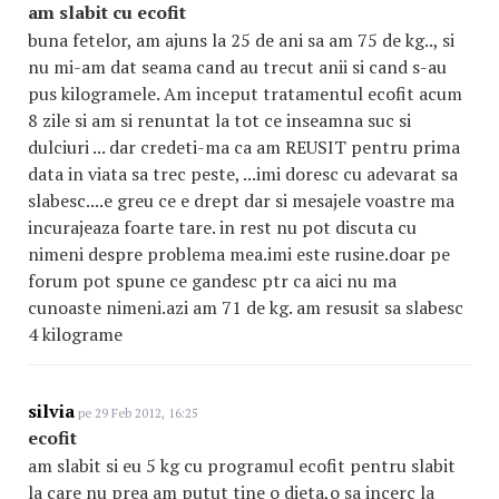
am slabit cu ecofit
buna fetelor, am ajuns la 25 de ani sa am 75 de kg.., si
nu mi-am dat seama cand au trecut anii si cand s-au
pus kilogramele. Am inceput tratamentul ecofit acum
8 zile si am si renuntat la tot ce inseamna suc si
dulciuri ... dar credeti-ma ca am REUSIT pentru prima
data in viata sa trec peste, ...imi doresc cu adevarat sa
slabesc....e greu ce e drept dar si mesajele voastre ma
incurajeaza foarte tare. in rest nu pot discuta cu
nimeni despre problema mea.imi este rusine.doar pe
forum pot spune ce gandesc ptr ca aici nu ma
cunoaste nimeni.azi am 71 de kg. am resusit sa slabesc
4 kilograme
silvia
pe 29 Feb 2012, 16:25
ecofit
am slabit si eu 5 kg cu programul ecofit pentru slabit
la care nu prea am putut tine o dieta,o sa incerc la