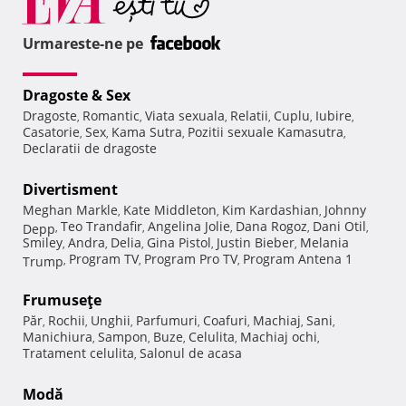
Urmareste-ne pe
Dragoste & Sex
Dragoste
Romantic
Viata sexuala
Relatii
Cuplu
Iubire
,
,
,
,
,
,
Casatorie
Sex
Kama Sutra
Pozitii sexuale Kamasutra
,
,
,
,
Declaratii de dragoste
Divertisment
Meghan Markle
Kate Middleton
Kim Kardashian
Johnny
,
,
,
Teo Trandafir
Angelina Jolie
Dana Rogoz
Dani Otil
Depp
,
,
,
,
,
Smiley
Andra
Delia
Gina Pistol
Justin Bieber
Melania
,
,
,
,
,
Program TV
Program Pro TV
Program Antena 1
Trump
,
,
,
Frumuseţe
Păr
Rochii
Unghii
Parfumuri
Coafuri
Machiaj
Sani
,
,
,
,
,
,
,
Manichiura
Sampon
Buze
Celulita
Machiaj ochi
,
,
,
,
,
Tratament celulita
Salonul de acasa
,
Modă