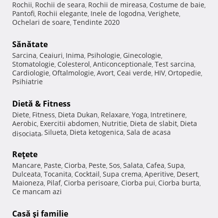
Rochii
Rochii de seara
Rochii de mireasa
Costume de baie
,
,
,
,
Pantofi
Rochii elegante
Inele de logodna
Verighete
,
,
,
,
Ochelari de soare
Tendinte 2020
,
Sănătate
Sarcina
Ceaiuri
Inima
Psihologie
Ginecologie
,
,
,
,
,
Stomatologie
Colesterol
Anticonceptionale
Test sarcina
,
,
,
,
Cardiologie
Oftalmologie
Avort
Ceai verde
HIV
Ortopedie
,
,
,
,
,
,
Psihiatrie
Dietă & Fitness
Diete
Fitness
Dieta Dukan
Relaxare
Yoga
Intretinere
,
,
,
,
,
,
Aerobic
Exercitii abdomen
Nutritie
Dieta de slabit
Dieta
,
,
,
,
Silueta
Dieta ketogenica
Sala de acasa
disociata
,
,
,
Reţete
Mancare
Paste
Ciorba
Peste
Sos
Salata
Cafea
Supa
,
,
,
,
,
,
,
,
Dulceata
Tocanita
Cocktail
Supa crema
Aperitive
Desert
,
,
,
,
,
,
Maioneza
Pilaf
Ciorba perisoare
Ciorba pui
Ciorba burta
,
,
,
,
,
Ce mancam azi
Casă şi familie