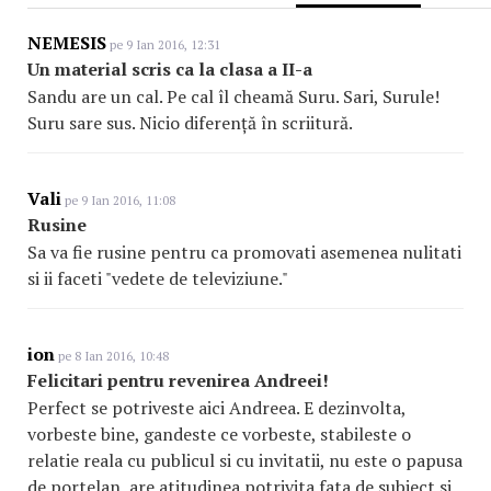
NEMESIS
pe 9 Ian 2016, 12:31
Un material scris ca la clasa a II-a
Sandu are un cal. Pe cal îl cheamă Suru. Sari, Surule!
Suru sare sus. Nicio diferență în scriitură.
Vali
pe 9 Ian 2016, 11:08
Rusine
Sa va fie rusine pentru ca promovati asemenea nulitati
si ii faceti "vedete de televiziune."
ion
pe 8 Ian 2016, 10:48
Felicitari pentru revenirea Andreei!
Perfect se potriveste aici Andreea. E dezinvolta,
vorbeste bine, gandeste ce vorbeste, stabileste o
relatie reala cu publicul si cu invitatii, nu este o papusa
de portelan, are atitudinea potrivita fata de subiect si