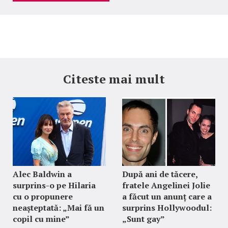
Citeste mai mult
Alec Baldwin a
După ani de tăcere,
surprins-o pe Hilaria
fratele Angelinei Jolie
cu o propunere
a făcut un anunț care a
neașteptată: „Mai fă un
surprins Hollywoodul:
copil cu mine”
„Sunt gay”