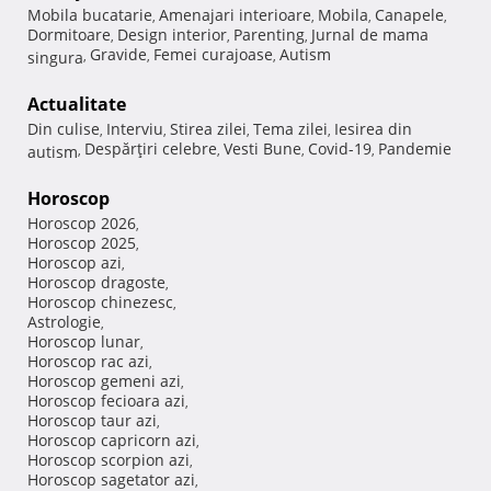
Mobila bucatarie
Amenajari interioare
Mobila
Canapele
,
,
,
,
Dormitoare
Design interior
Parenting
Jurnal de mama
,
,
,
Gravide
Femei curajoase
Autism
singura
,
,
,
Actualitate
Din culise
Interviu
Stirea zilei
Tema zilei
Iesirea din
,
,
,
,
Despărţiri celebre
Vesti Bune
Covid-19
Pandemie
autism
,
,
,
,
Horoscop
Horoscop 2026
,
Horoscop 2025
,
Horoscop azi
,
Horoscop dragoste
,
Horoscop chinezesc
,
Astrologie
,
Horoscop lunar
,
Horoscop rac azi
,
Horoscop gemeni azi
,
Horoscop fecioara azi
,
Horoscop taur azi
,
Horoscop capricorn azi
,
Horoscop scorpion azi
,
Horoscop sagetator azi
,