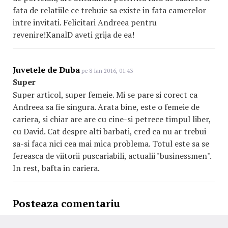
fata de relatiile ce trebuie sa existe in fata camerelor
intre invitati. Felicitari Andreea pentru
revenire!KanalD aveti grija de ea!
Juvetele de Duba
pe 8 Ian 2016, 01:43
Super
Super articol, super femeie. Mi se pare si corect ca
Andreea sa fie singura. Arata bine, este o femeie de
cariera, si chiar are are cu cine-si petrece timpul liber,
cu David. Cat despre alti barbati, cred ca nu ar trebui
sa-si faca nici cea mai mica problema. Totul este sa se
fereasca de viitorii puscariabili, actualii "businessmen".
In rest, bafta in cariera.
Posteaza comentariu