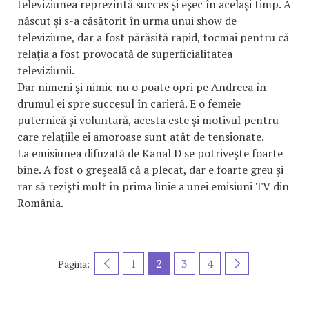
televiziunea reprezintă succes şi eşec în acelaşi timp. A
născut şi s-a căsătorit în urma unui show de
televiziune, dar a fost părăsită rapid, tocmai pentru că
relaţia a fost provocată de superficialitatea
televiziunii.
Dar nimeni şi nimic nu o poate opri pe Andreea în
drumul ei spre succesul în carieră. E o femeie
puternică şi voluntară, acesta este şi motivul pentru
care relaţiile ei amoroase sunt atât de tensionate.
La emisiunea difuzată de Kanal D se potriveşte foarte
bine. A fost o greşeală că a plecat, dar e foarte greu şi
rar să rezişti mult în prima linie a unei emisiuni TV din
România.
1
2
3
4
Pagina: