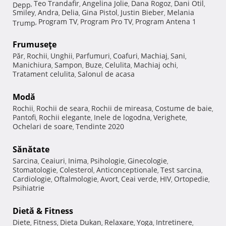
Teo Trandafir
Angelina Jolie
Dana Rogoz
Dani Otil
Depp
,
,
,
,
,
Smiley
Andra
Delia
Gina Pistol
Justin Bieber
Melania
,
,
,
,
,
Program TV
Program Pro TV
Program Antena 1
Trump
,
,
,
Frumuseţe
Păr
Rochii
Unghii
Parfumuri
Coafuri
Machiaj
Sani
,
,
,
,
,
,
,
Manichiura
Sampon
Buze
Celulita
Machiaj ochi
,
,
,
,
,
Tratament celulita
Salonul de acasa
,
Modă
Rochii
Rochii de seara
Rochii de mireasa
Costume de baie
,
,
,
,
Pantofi
Rochii elegante
Inele de logodna
Verighete
,
,
,
,
Ochelari de soare
Tendinte 2020
,
Sănătate
Sarcina
Ceaiuri
Inima
Psihologie
Ginecologie
,
,
,
,
,
Stomatologie
Colesterol
Anticonceptionale
Test sarcina
,
,
,
,
Cardiologie
Oftalmologie
Avort
Ceai verde
HIV
Ortopedie
,
,
,
,
,
,
Psihiatrie
Dietă & Fitness
Diete
Fitness
Dieta Dukan
Relaxare
Yoga
Intretinere
,
,
,
,
,
,