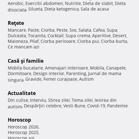
Aerobic
Exercitii abdomen
Nutritie
Dieta de slabit
Dieta
,
,
,
,
Silueta
Dieta ketogenica
Sala de acasa
disociata
,
,
,
Reţete
Mancare
Paste
Ciorba
Peste
Sos
Salata
Cafea
Supa
,
,
,
,
,
,
,
,
Dulceata
Tocanita
Cocktail
Supa crema
Aperitive
Desert
,
,
,
,
,
,
Maioneza
Pilaf
Ciorba perisoare
Ciorba pui
Ciorba burta
,
,
,
,
,
Ce mancam azi
Casă şi familie
Mobila bucatarie
Amenajari interioare
Mobila
Canapele
,
,
,
,
Dormitoare
Design interior
Parenting
Jurnal de mama
,
,
,
Gravide
Femei curajoase
Autism
singura
,
,
,
Actualitate
Din culise
Interviu
Stirea zilei
Tema zilei
Iesirea din
,
,
,
,
Despărţiri celebre
Vesti Bune
Covid-19
Pandemie
autism
,
,
,
,
Horoscop
Horoscop 2026
,
Horoscop 2025
,
Horoscop azi
,