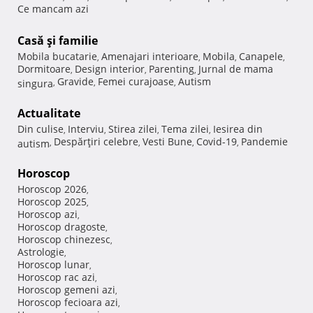
Ce mancam azi
Casă şi familie
Mobila bucatarie
Amenajari interioare
Mobila
Canapele
,
,
,
,
Dormitoare
Design interior
Parenting
Jurnal de mama
,
,
,
Gravide
Femei curajoase
Autism
singura
,
,
,
Actualitate
Din culise
Interviu
Stirea zilei
Tema zilei
Iesirea din
,
,
,
,
Despărţiri celebre
Vesti Bune
Covid-19
Pandemie
autism
,
,
,
,
Horoscop
Horoscop 2026
,
Horoscop 2025
,
Horoscop azi
,
Horoscop dragoste
,
Horoscop chinezesc
,
Astrologie
,
Horoscop lunar
,
Horoscop rac azi
,
Horoscop gemeni azi
,
Horoscop fecioara azi
,