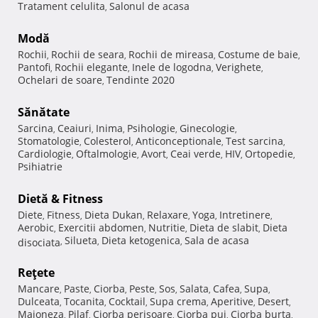
Tratament celulita
Salonul de acasa
,
Modă
Rochii
Rochii de seara
Rochii de mireasa
Costume de baie
,
,
,
,
Pantofi
Rochii elegante
Inele de logodna
Verighete
,
,
,
,
Ochelari de soare
Tendinte 2020
,
Sănătate
Sarcina
Ceaiuri
Inima
Psihologie
Ginecologie
,
,
,
,
,
Stomatologie
Colesterol
Anticonceptionale
Test sarcina
,
,
,
,
Cardiologie
Oftalmologie
Avort
Ceai verde
HIV
Ortopedie
,
,
,
,
,
,
Psihiatrie
Dietă & Fitness
Diete
Fitness
Dieta Dukan
Relaxare
Yoga
Intretinere
,
,
,
,
,
,
Aerobic
Exercitii abdomen
Nutritie
Dieta de slabit
Dieta
,
,
,
,
Silueta
Dieta ketogenica
Sala de acasa
disociata
,
,
,
Reţete
Mancare
Paste
Ciorba
Peste
Sos
Salata
Cafea
Supa
,
,
,
,
,
,
,
,
Dulceata
Tocanita
Cocktail
Supa crema
Aperitive
Desert
,
,
,
,
,
,
Maioneza
Pilaf
Ciorba perisoare
Ciorba pui
Ciorba burta
,
,
,
,
,