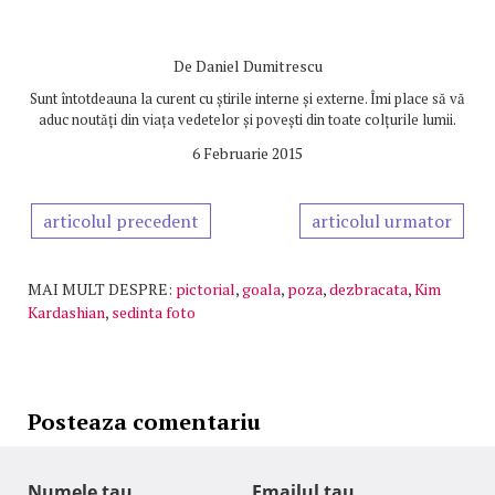
De
Daniel Dumitrescu
Sunt întotdeauna la curent cu știrile interne și externe. Îmi place să vă
aduc noutăți din viața vedetelor și povești din toate colțurile lumii.
6 Februarie 2015
articolul precedent
articolul urmator
MAI MULT DESPRE:
pictorial
,
goala
,
poza
,
dezbracata
,
Kim
Kardashian
,
sedinta foto
Posteaza comentariu
Numele tau
Emailul tau