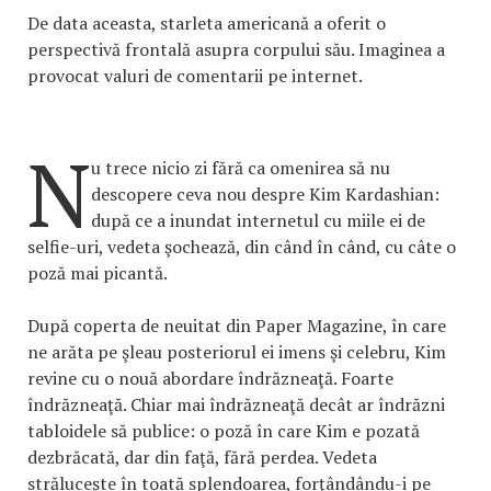
De data aceasta, starleta americană a oferit o
perspectivă frontală asupra corpului său. Imaginea a
provocat valuri de comentarii pe internet.
N
u trece nicio zi fără ca omenirea să nu
descopere ceva nou despre Kim Kardashian:
după ce a inundat internetul cu miile ei de
selfie-uri, vedeta şochează, din când în când, cu câte o
poză mai picantă.
După coperta de neuitat din Paper Magazine, în care
ne arăta pe şleau posteriorul ei imens şi celebru, Kim
revine cu o nouă abordare îndrăzneaţă. Foarte
îndrăzneaţă. Chiar mai îndrăzneaţă decât ar îndrăzni
tabloidele să publice: o poză în care Kim e pozată
dezbrăcată, dar din faţă, fără perdea. Vedeta
străluceşte în toată splendoarea, forţândându-i pe