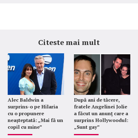
Citeste mai mult
Alec Baldwin a
După ani de tăcere,
surprins-o pe Hilaria
fratele Angelinei Jolie
cu o propunere
a făcut un anunț care a
neașteptată: „Mai fă un
surprins Hollywoodul:
copil cu mine”
„Sunt gay”