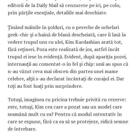
editorii de la Daily Mail să cenzureze pe ici, pe colo,
prin părţile esenţiale, detaliile mai deochiate.
Ţinând mâinile în şolduri, cu o pereche de ochelari
geek-chic şi o haină de blană descheiată, care îi lasă la
vedere trupul uns cu ulei, Kim Kardashian arată tot,
fără reţineri. Poza este realizată de jos, astfel încât
trupul ei iese în evidenţă. Evident, după apariția pozei,
internauții au comentat-o în fel și chip: unii au spus că
n-au văzut ceva mai obscen din partea unei mame
celebre, alții s-au declarat încântați de curajul ei. Dar
toți au fost luați prin surprindere.
Totuşi, imaginea cu pricina trebuie privită cu rezerve:
este, totuşi, Kim cea care a pozat sau un model care
seamănă mult cu ea? Pentru că modul ostentativ în
care se expune, fără ca ea să se protejeze, ridică semne
de întrebare.