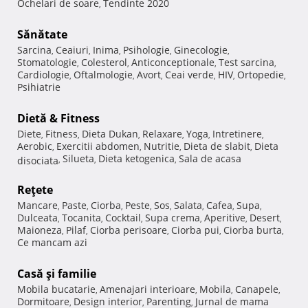
Ochelari de soare
Tendinte 2020
,
Sănătate
Sarcina
Ceaiuri
Inima
Psihologie
Ginecologie
,
,
,
,
,
Stomatologie
Colesterol
Anticonceptionale
Test sarcina
,
,
,
,
Cardiologie
Oftalmologie
Avort
Ceai verde
HIV
Ortopedie
,
,
,
,
,
,
Psihiatrie
Dietă & Fitness
Diete
Fitness
Dieta Dukan
Relaxare
Yoga
Intretinere
,
,
,
,
,
,
Aerobic
Exercitii abdomen
Nutritie
Dieta de slabit
Dieta
,
,
,
,
Silueta
Dieta ketogenica
Sala de acasa
disociata
,
,
,
Reţete
Mancare
Paste
Ciorba
Peste
Sos
Salata
Cafea
Supa
,
,
,
,
,
,
,
,
Dulceata
Tocanita
Cocktail
Supa crema
Aperitive
Desert
,
,
,
,
,
,
Maioneza
Pilaf
Ciorba perisoare
Ciorba pui
Ciorba burta
,
,
,
,
,
Ce mancam azi
Casă şi familie
Mobila bucatarie
Amenajari interioare
Mobila
Canapele
,
,
,
,
Dormitoare
Design interior
Parenting
Jurnal de mama
,
,
,