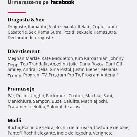
Urmareste-ne pe
Dragoste & Sex
Dragoste
Romantic
Viata sexuala
Relatii
Cuplu
Iubire
,
,
,
,
,
,
Casatorie
Sex
Kama Sutra
Pozitii sexuale Kamasutra
,
,
,
,
Declaratii de dragoste
Divertisment
Meghan Markle
Kate Middleton
Kim Kardashian
Johnny
,
,
,
Teo Trandafir
Angelina Jolie
Dana Rogoz
Dani Otil
Depp
,
,
,
,
,
Smiley
Andra
Delia
Gina Pistol
Justin Bieber
Melania
,
,
,
,
,
Program TV
Program Pro TV
Program Antena 1
Trump
,
,
,
Frumuseţe
Păr
Rochii
Unghii
Parfumuri
Coafuri
Machiaj
Sani
,
,
,
,
,
,
,
Manichiura
Sampon
Buze
Celulita
Machiaj ochi
,
,
,
,
,
Tratament celulita
Salonul de acasa
,
Modă
Rochii
Rochii de seara
Rochii de mireasa
Costume de baie
,
,
,
,
Pantofi
Rochii elegante
Inele de logodna
Verighete
,
,
,
,