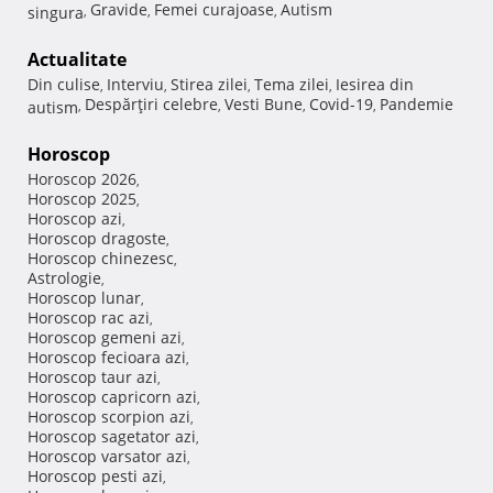
Gravide
Femei curajoase
Autism
singura
,
,
,
Actualitate
Din culise
Interviu
Stirea zilei
Tema zilei
Iesirea din
,
,
,
,
Despărţiri celebre
Vesti Bune
Covid-19
Pandemie
autism
,
,
,
,
Horoscop
Horoscop 2026
,
Horoscop 2025
,
Horoscop azi
,
Horoscop dragoste
,
Horoscop chinezesc
,
Astrologie
,
Horoscop lunar
,
Horoscop rac azi
,
Horoscop gemeni azi
,
Horoscop fecioara azi
,
Horoscop taur azi
,
Horoscop capricorn azi
,
Horoscop scorpion azi
,
Horoscop sagetator azi
,
Horoscop varsator azi
,
Horoscop pesti azi
,