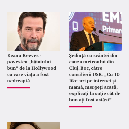
Keanu Reeves -
Ședință cu scântei din
povestea „băiatului
cauza metroului din
bun” de la Hollywood
Cluj. Boc, către
cu care viața a fost
consilierii USR: „Cu 10
nedreaptă
like-uri pe internet și
mamă, mergeți acasă,
explicați la soție cât de
bun ați fost astăzi”