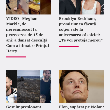
VIDEO - Meghan
Brooklyn Beckham,
Markle, de
promisiunea făcută
nerecunoscut la
soției sale la
petrecerea de 45 de
aniversarea căsniciei:
ani: a dansat desculță.
„Te voi proteja mereu”
Cum a filmat-o Prințul
Harry
Gest impresionant
Elon, supărat pe Nolan: