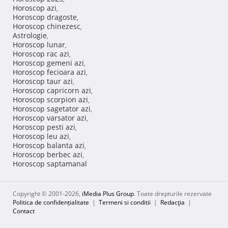
Horoscop azi
,
Horoscop dragoste
,
Horoscop chinezesc
,
Astrologie
,
Horoscop lunar
,
Horoscop rac azi
,
Horoscop gemeni azi
,
Horoscop fecioara azi
,
Horoscop taur azi
,
Horoscop capricorn azi
,
Horoscop scorpion azi
,
Horoscop sagetator azi
,
Horoscop varsator azi
,
Horoscop pesti azi
,
Horoscop leu azi
,
Horoscop balanta azi
,
Horoscop berbec azi
,
Horoscop saptamanal
Copyright © 2001-2026,
iMedia Plus Group
. Toate drepturile rezervate
Politica de confidențialitate
|
Termeni si conditii
|
Redacţia
|
Contact