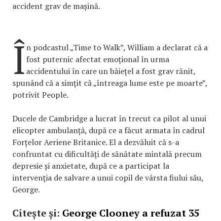
accident grav de mașină.
Î
n podcastul „Time to Walk”, William a declarat că a
fost puternic afectat emoțional în urma
accidentului în care un băiețel a fost grav rănit,
spunând că a simțit că „întreaga lume este pe moarte”,
potrivit People.
Ducele de Cambridge a lucrat în trecut ca pilot al unui
elicopter ambulanță, după ce a făcut armata în cadrul
Forțelor Aeriene Britanice. El a dezvăluit că s-a
confruntat cu dificultăți de sănătate mintală precum
depresie și anxietate, după ce a participat la
intervenția de salvare a unui copil de vârsta fiului său,
George.
Citește și:
George Clooney a refuzat 35