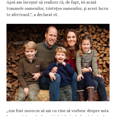
Apoi am început să realizez că, de fapt, iei acasă
traumele oamenilor, tristețea oamenilor, și acest lucru
te afectează.”, a declarat el.
„Am fost norocos să am cu cine să vorbesc despre asta