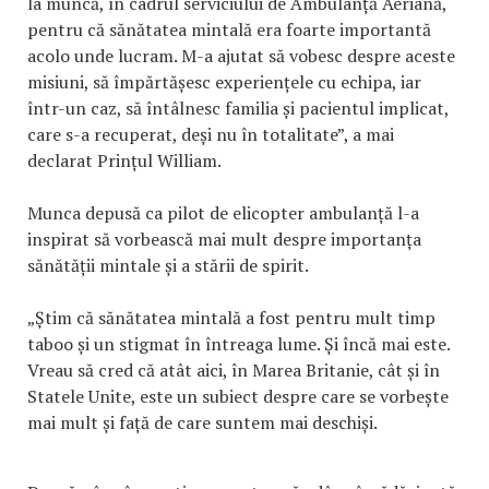
la muncă, în cadrul serviciului de Ambulanță Aeriană,
pentru că sănătatea mintală era foarte importantă
acolo unde lucram. M-a ajutat să vobesc despre aceste
misiuni, să împărtășesc experiențele cu echipa, iar
într-un caz, să întâlnesc familia și pacientul implicat,
care s-a recuperat, deși nu în totalitate”, a mai
declarat Prințul William.
Munca depusă ca pilot de elicopter ambulanță l-a
inspirat să vorbească mai mult despre importanța
sănătății mintale și a stării de spirit.
„Știm că sănătatea mintală a fost pentru mult timp
taboo și un stigmat în întreaga lume. Și încă mai este.
Vreau să cred că atât aici, în Marea Britanie, cât și în
Statele Unite, este un subiect despre care se vorbește
mai mult și față de care suntem mai deschiși.