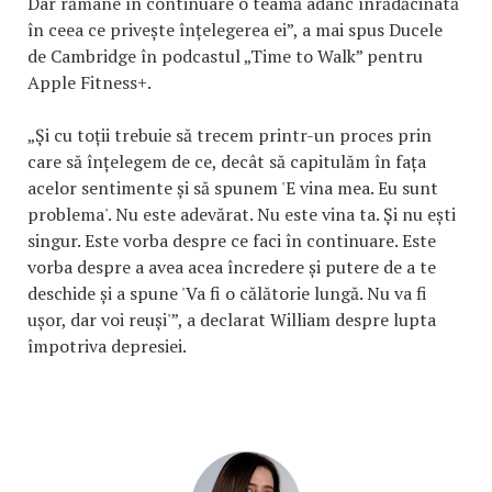
Dar rămâne în continuare o teamă adânc înrădăcinată
în ceea ce privește înțelegerea ei”, a mai spus Ducele
de Cambridge în podcastul „Time to Walk” pentru
Apple Fitness+.
„Și cu toții trebuie să trecem printr-un proces prin
care să înțelegem de ce, decât să capitulăm în fața
acelor sentimente și să spunem 'E vina mea. Eu sunt
problema'. Nu este adevărat. Nu este vina ta. Și nu ești
singur. Este vorba despre ce faci în continuare. Este
vorba despre a avea acea încredere și putere de a te
deschide și a spune 'Va fi o călătorie lungă. Nu va fi
ușor, dar voi reuși'”, a declarat William despre lupta
împotriva depresiei.