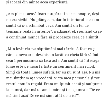
și scoată din minte acea experiență.
„Am plecat acasă foarte supărat în acea noapte, deși
nu era vizibil. Nu plângeam, dar în interiorul meu am
simțit că s-a schimbat ceva. Am simțit un fel de
tensiune reală în interior”, a adăugat el, spunând că și-
a continuat munca fără să proceseze ceea ce a simțit.
„M-a lovit câteva săptămâni mai târziu. A fost ca și
când cineva ar fi deschis un lacăt cu cheia fără să îmi
ceară permisiunea să facă asta. Am simțit că întreaga
lume este pe moarte. Este un sentiment incredibil.
Simți că toată lumea suferă. Iar eu nu sunt așa. Nu mă
mai simțisem așa vreodată. Viața mea personală și tot
restul erau în regulă. Eram mulțumit acasă și mulțumit
la muncă, dar mă uitam la mine și îmi spuneam 'De ce
mă simt așa? De ce mă simt atât de trist?'.