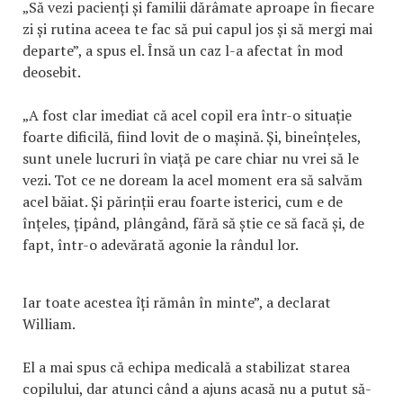
„Să vezi pacienți și familii dărâmate aproape în fiecare
zi și rutina aceea te fac să pui capul jos și să mergi mai
departe”, a spus el. Însă un caz l-a afectat în mod
deosebit.
„A fost clar imediat că acel copil era într-o situație
foarte dificilă, fiind lovit de o mașină. Și, bineînțeles,
sunt unele lucruri în viață pe care chiar nu vrei să le
vezi. Tot ce ne doream la acel moment era să salvăm
acel băiat. Și părinții erau foarte isterici, cum e de
înțeles, țipând, plângând, fără să știe ce să facă și, de
fapt, într-o adevărată agonie la rândul lor.
Iar toate acestea îți rămân în minte”, a declarat
William.
El a mai spus că echipa medicală a stabilizat starea
copilului, dar atunci când a ajuns acasă nu a putut să-