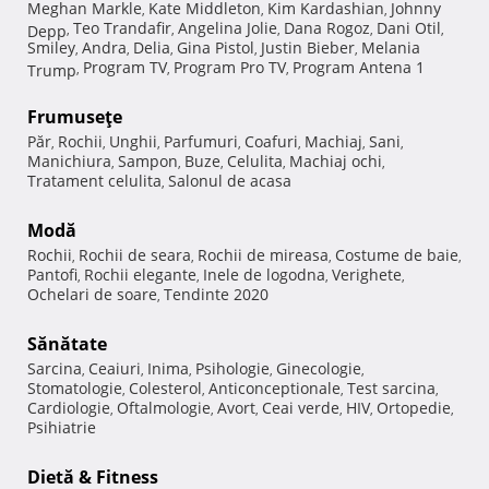
Meghan Markle
Kate Middleton
Kim Kardashian
Johnny
,
,
,
Teo Trandafir
Angelina Jolie
Dana Rogoz
Dani Otil
Depp
,
,
,
,
,
Smiley
Andra
Delia
Gina Pistol
Justin Bieber
Melania
,
,
,
,
,
Program TV
Program Pro TV
Program Antena 1
Trump
,
,
,
Frumuseţe
Păr
Rochii
Unghii
Parfumuri
Coafuri
Machiaj
Sani
,
,
,
,
,
,
,
Manichiura
Sampon
Buze
Celulita
Machiaj ochi
,
,
,
,
,
Tratament celulita
Salonul de acasa
,
Modă
Rochii
Rochii de seara
Rochii de mireasa
Costume de baie
,
,
,
,
Pantofi
Rochii elegante
Inele de logodna
Verighete
,
,
,
,
Ochelari de soare
Tendinte 2020
,
Sănătate
Sarcina
Ceaiuri
Inima
Psihologie
Ginecologie
,
,
,
,
,
Stomatologie
Colesterol
Anticonceptionale
Test sarcina
,
,
,
,
Cardiologie
Oftalmologie
Avort
Ceai verde
HIV
Ortopedie
,
,
,
,
,
,
Psihiatrie
Dietă & Fitness