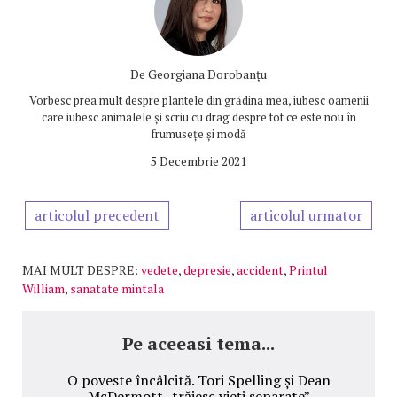
De
Georgiana Dorobanțu
Vorbesc prea mult despre plantele din grădina mea, iubesc oamenii
care iubesc animalele și scriu cu drag despre tot ce este nou în
frumusețe și modă
5 Decembrie 2021
articolul precedent
articolul urmator
MAI MULT DESPRE:
vedete
,
depresie
,
accident
,
Printul
William
,
sanatate mintala
Pe aceeasi tema...
O poveste încâlcită. Tori Spelling și Dean
McDermott „trăiesc vieți separate”