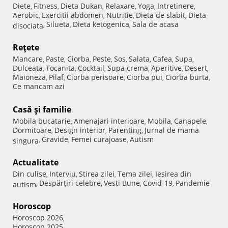
Diete
Fitness
Dieta Dukan
Relaxare
Yoga
Intretinere
,
,
,
,
,
,
Aerobic
Exercitii abdomen
Nutritie
Dieta de slabit
Dieta
,
,
,
,
Silueta
Dieta ketogenica
Sala de acasa
disociata
,
,
,
Reţete
Mancare
Paste
Ciorba
Peste
Sos
Salata
Cafea
Supa
,
,
,
,
,
,
,
,
Dulceata
Tocanita
Cocktail
Supa crema
Aperitive
Desert
,
,
,
,
,
,
Maioneza
Pilaf
Ciorba perisoare
Ciorba pui
Ciorba burta
,
,
,
,
,
Ce mancam azi
Casă şi familie
Mobila bucatarie
Amenajari interioare
Mobila
Canapele
,
,
,
,
Dormitoare
Design interior
Parenting
Jurnal de mama
,
,
,
Gravide
Femei curajoase
Autism
singura
,
,
,
Actualitate
Din culise
Interviu
Stirea zilei
Tema zilei
Iesirea din
,
,
,
,
Despărţiri celebre
Vesti Bune
Covid-19
Pandemie
autism
,
,
,
,
Horoscop
Horoscop 2026
,
Horoscop 2025
,