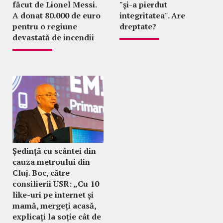
făcut de Lionel Messi.
"şi-a pierdut
A donat 80.000 de euro
integritatea". Are
pentru o regiune
dreptate?
devastată de incendii
Ședință cu scântei din
cauza metroului din
Cluj. Boc, către
consilierii USR: „Cu 10
like-uri pe internet și
mamă, mergeți acasă,
explicați la soție cât de