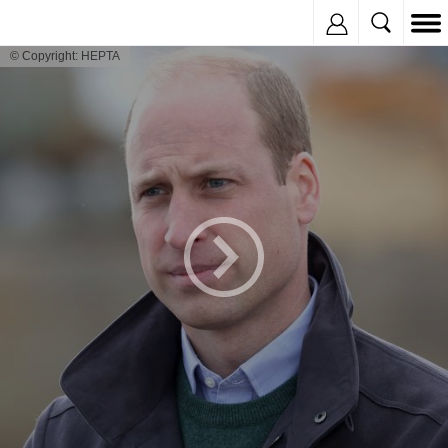
Inregistreaza
© Copyright: HEPTA