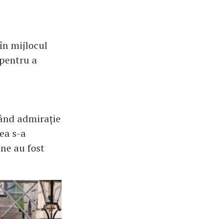
 în mijlocul
 pentru a
gând admirație
mea s-a
ine au fost