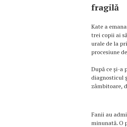
fragilă
Kate a emanat
trei copii ai 
urale de la pr
procesiune de
După ce și-a 
diagnosticul ș
zâmbitoare, de
Fanii au admi
minunată. O p