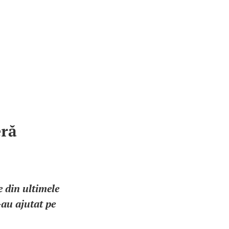
eră
e din ultimele
-au ajutat pe