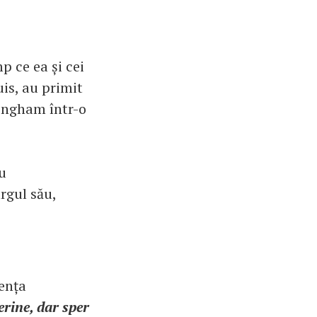
 ce ea și cei
uis, au primit
kingham într-o
u
rgul său,
zența
rine, dar sper