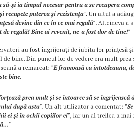
 să-și ia timpul necesar pentru a se recupera compl
i recapete puterea și rezistența"
. Un altul a adău
țesă devine din ce în ce mai regală"
. Altcineva a 
 de regală! Bine ai revenit, ne-a fost dor de tine!"
ervatori au fost îngrijorați de iubita lor prințesă ș
el de bine. Din puncul lor de vedere era mult prea 
ersoană a remarcat:
"E frumoasă ca întotdeauna, da
te bine.
forțează prea mult și se întoarce să se îngrijească 
cului după asta".
Un alt utilizator a comentat:
"Se
ii ei și în ochii copiilor ei"
, iar un al treilea a ma
ă..."