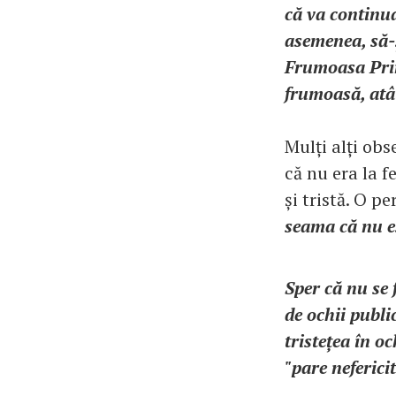
că va continua
asemenea, să-ș
Frumoasa Prin
frumoasă, atât
Mulți alți obs
că nu era la f
și tristă. O p
seama că nu es
Sper că nu se 
de ochii publi
tristețea în och
"pare nefericit