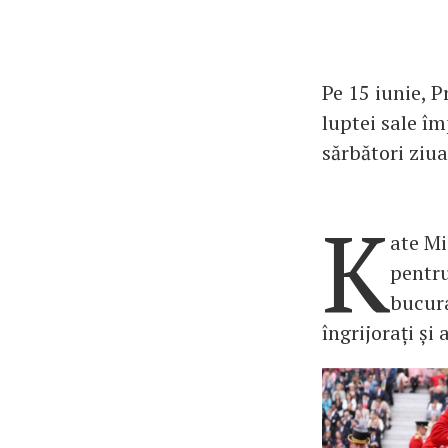
Pe 15 iunie, P
luptei sale î
sărbători ziua
K
ate Mi
pentru
bucura
îngrijorați și