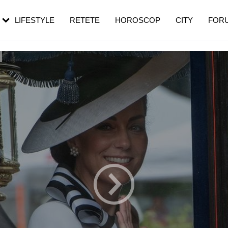
rebui să mergi
și 60 de ani. De ce te trezești mai des
pe măsură ce înaintezi în vârstă
LIFESTYLE
RETETE
HOROSCOP
CITY
FOR