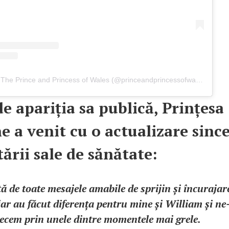
A post shared by The Prince and Princess of Wales (@princeandprincessofwales)
de apariția sa publică, Prințesa
e a venit cu o actualizare sinc
ării sale de sănătate:
ă de toate mesajele amabile de sprijin și încurajar
ar au făcut diferența pentru mine și William și ne
ecem prin unele dintre momentele mai grele.