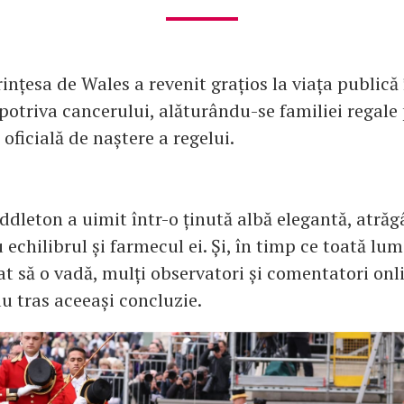
rințesa de Wales a revenit grațios la viața publică
mpotriva cancerului, alăturându-se familiei regale
 oficială de naștere a regelui.
ddleton a uimit într-o ținută albă elegantă, atră
 echilibrul și farmecul ei. Și, în timp ce toată lu
t să o vadă, mulți observatori și comentatori onl
 au tras aceeași concluzie.