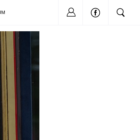
Nu ai cont?
Inregistreaza-
UM