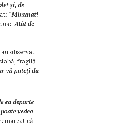
et și, de
gat:
"Minunat!
spus:
"Atât de
i au observat
slabă, fragilă
r vă puteți da
de ea departe
 poate vedea
i remarcat că