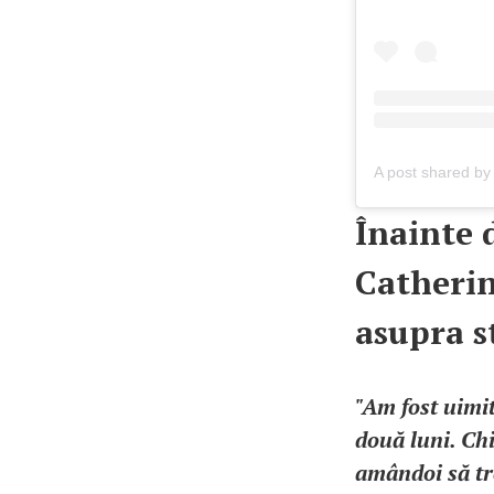
Înainte 
Catherin
asupra st
"Am fost uimit
două luni. Chi
amândoi să tr