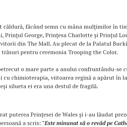
 căldură, făcând semn cu mâna mulțimilor în timp
săi, Prințul George, Prințesa Charlotte și Prințul Lo
ivitorii din The Mall. Au plecat de la Palatul Buc
 trăsuri pentru ceremonia Trooping the Color.
petrecut o mare parte a anului confruntându-se c
i cu chimioterapia, viitoarea regină a apărut în la
și silueta ei era una destul de fragilă.
rat puterea Prințesei de Wales și i-au lăudat pre
ersoană a scris:
"Este minunat să o revăd pe Cathe