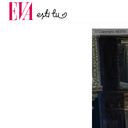
menopauză și când ar t
Carieră
la medic
Actualitate
© Copyright: HEPTA