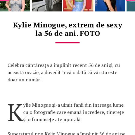
Kylie Minogue, extrem de sexy
la 56 de ani. FOTO
Celebra cântăreața a împlinit recent 56 de ani și, cu
această ocazie, a dovedit încă o dată că vârsta este
doar un număr!
K
ylie Minogue și-a uimit fanii din întreaga lume
cu o fotografie care emană încredere, tinerețe
și o frumusețe atemporală.
Superstarul pop Kylie Minogue a împlinit 56 de ani pe