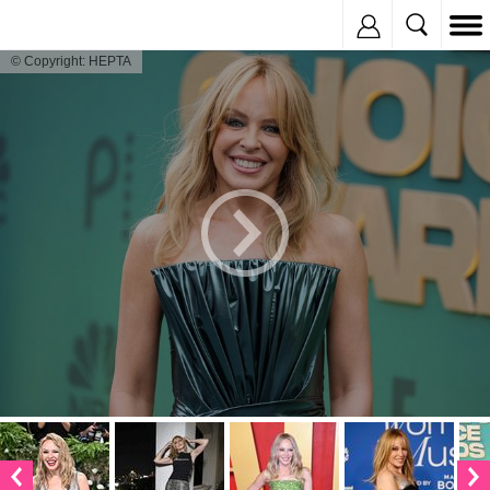
Inregistreaza
© Copyright: HEPTA