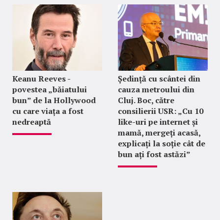
Keanu Reeves -
Ședință cu scântei din
povestea „băiatului
cauza metroului din
bun” de la Hollywood
Cluj. Boc, către
cu care viața a fost
consilierii USR: „Cu 10
nedreaptă
like-uri pe internet și
mamă, mergeți acasă,
explicați la soție cât de
bun ați fost astăzi”