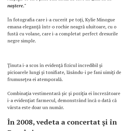
naștere."
În fotografia care i-a cucerit pe toți, Kylie Minogue
emana eleganță într-o rochie neagră uluitoare, cu o
fustă cu volane, care i-a completat perfect dresurile
negre simple.
Ținuta i-a scos în evidență fizicul incredibil și
picioarele lungi și tonifiate, lăsându-i pe fani uimiți de
frumusețea ei atemporală.
Combinația vestimentară șic și poziția ei încrezătoare
i-a evidențiat farmecul, demonstrând încă o dată că
vârsta este doar un număr.
În 2008, vedeta a concertat şi în