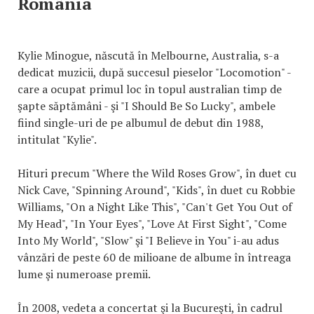
România
Kylie Minogue, născută în Melbourne, Australia, s-a
dedicat muzicii, după succesul pieselor "Locomotion" -
care a ocupat primul loc în topul australian timp de
şapte săptămâni - şi "I Should Be So Lucky", ambele
fiind single-uri de pe albumul de debut din 1988,
intitulat "Kylie".
Hituri precum "Where the Wild Roses Grow", în duet cu
Nick Cave, "Spinning Around", "Kids", în duet cu Robbie
Williams, "On a Night Like This", "Can't Get You Out of
My Head", "In Your Eyes", "Love At First Sight", "Come
Into My World", "Slow" şi "I Believe in You" i-au adus
vânzări de peste 60 de milioane de albume în întreaga
lume şi numeroase premii.
În 2008, vedeta a concertat şi la Bucureşti, în cadrul