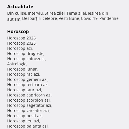
Actualitate
Din culise
Interviu
Stirea zilei
Tema zilei
Iesirea din
,
,
,
,
Despărţiri celebre
Vesti Bune
Covid-19
Pandemie
autism
,
,
,
,
Horoscop
Horoscop 2026
,
Horoscop 2025
,
Horoscop azi
,
Horoscop dragoste
,
Horoscop chinezesc
,
Astrologie
,
Horoscop lunar
,
Horoscop rac azi
,
Horoscop gemeni azi
,
Horoscop fecioara azi
,
Horoscop taur azi
,
Horoscop capricorn azi
,
Horoscop scorpion azi
,
Horoscop sagetator azi
,
Horoscop varsator azi
,
Horoscop pesti azi
,
Horoscop leu azi
,
Horoscop balanta azi
,