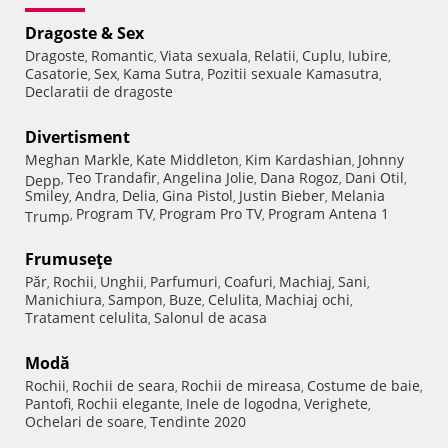
Dragoste & Sex
Dragoste
Romantic
Viata sexuala
Relatii
Cuplu
Iubire
,
,
,
,
,
,
Casatorie
Sex
Kama Sutra
Pozitii sexuale Kamasutra
,
,
,
,
Declaratii de dragoste
Divertisment
Meghan Markle
Kate Middleton
Kim Kardashian
Johnny
,
,
,
Teo Trandafir
Angelina Jolie
Dana Rogoz
Dani Otil
Depp
,
,
,
,
,
Smiley
Andra
Delia
Gina Pistol
Justin Bieber
Melania
,
,
,
,
,
Program TV
Program Pro TV
Program Antena 1
Trump
,
,
,
Frumuseţe
Păr
Rochii
Unghii
Parfumuri
Coafuri
Machiaj
Sani
,
,
,
,
,
,
,
Manichiura
Sampon
Buze
Celulita
Machiaj ochi
,
,
,
,
,
Tratament celulita
Salonul de acasa
,
Modă
Rochii
Rochii de seara
Rochii de mireasa
Costume de baie
,
,
,
,
Pantofi
Rochii elegante
Inele de logodna
Verighete
,
,
,
,
Ochelari de soare
Tendinte 2020
,