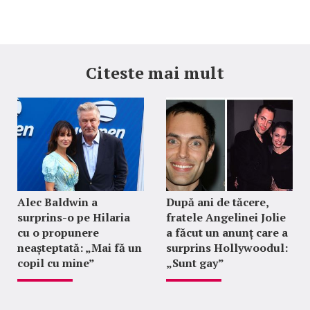
Citeste mai mult
Alec Baldwin a
După ani de tăcere,
surprins-o pe Hilaria
fratele Angelinei Jolie
cu o propunere
a făcut un anunț care a
neașteptată: „Mai fă un
surprins Hollywoodul:
copil cu mine”
„Sunt gay”