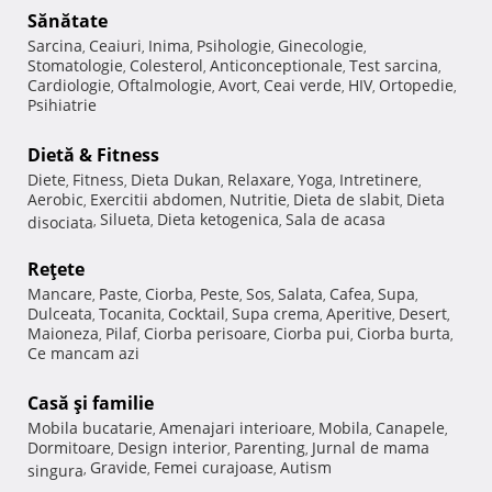
Sănătate
Sarcina
Ceaiuri
Inima
Psihologie
Ginecologie
,
,
,
,
,
Stomatologie
Colesterol
Anticonceptionale
Test sarcina
,
,
,
,
Cardiologie
Oftalmologie
Avort
Ceai verde
HIV
Ortopedie
,
,
,
,
,
,
Psihiatrie
Dietă & Fitness
Diete
Fitness
Dieta Dukan
Relaxare
Yoga
Intretinere
,
,
,
,
,
,
Aerobic
Exercitii abdomen
Nutritie
Dieta de slabit
Dieta
,
,
,
,
Silueta
Dieta ketogenica
Sala de acasa
disociata
,
,
,
Reţete
Mancare
Paste
Ciorba
Peste
Sos
Salata
Cafea
Supa
,
,
,
,
,
,
,
,
Dulceata
Tocanita
Cocktail
Supa crema
Aperitive
Desert
,
,
,
,
,
,
Maioneza
Pilaf
Ciorba perisoare
Ciorba pui
Ciorba burta
,
,
,
,
,
Ce mancam azi
Casă şi familie
Mobila bucatarie
Amenajari interioare
Mobila
Canapele
,
,
,
,
Dormitoare
Design interior
Parenting
Jurnal de mama
,
,
,
Gravide
Femei curajoase
Autism
singura
,
,
,