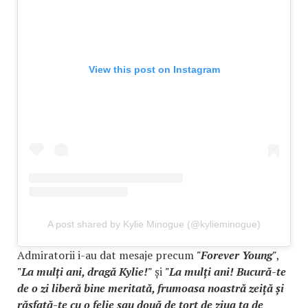
View this post on Instagram
A post shared by Kylie Minogue (@kylieminogue)
Admiratorii i-au dat mesaje precum
"Forever Young"
,
"La mulți ani, dragă Kylie!"
și
"La mulți ani! Bucură-te
de o zi liberă bine meritată, frumoasa noastră zeiță și
răsfață-te cu o felie sau două de tort de ziua ta de