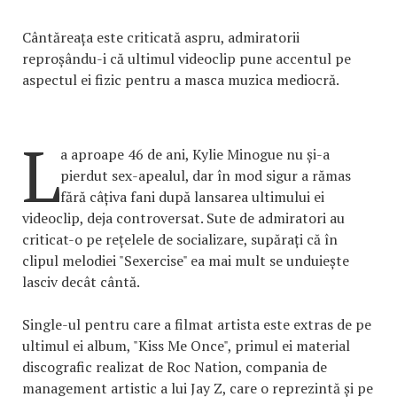
Cântăreața este criticată aspru, admiratorii
reproșându-i că ultimul videoclip pune accentul pe
aspectul ei fizic pentru a masca muzica mediocră.
L
a aproape 46 de ani, Kylie Minogue nu și-a
pierdut sex-apealul, dar în mod sigur a rămas
fără câțiva fani după lansarea ultimului ei
videoclip, deja controversat. Sute de admiratori au
criticat-o pe rețelele de socializare, supărați că în
clipul melodiei "Sexercise" ea mai mult se unduiește
lasciv decât cântă.
Single-ul pentru care a filmat artista este extras de pe
ultimul ei album, "Kiss Me Once", primul ei material
discografic realizat de Roc Nation, compania de
management artistic a lui Jay Z, care o reprezintă și pe