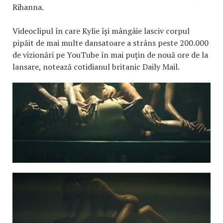
Rihanna.
Videoclipul în care Kylie își mângâie lasciv corpul
pipăit de mai multe dansatoare a strâns peste 200.000
de vizionări pe YouTube în mai puțin de nouă ore de la
lansare, notează cotidianul britanic Daily Mail.