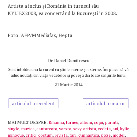
Artista a inclus şi România în turneul său
KYLIEX2008, ea concertând la Bucureşti în 2008.
Foto: AFP/MMediafax, Hepta
De
Daniel Dumitrescu
Sunt întotdeauna la curent cu știrile interne și externe. Îmi place să vă
aduc noutăți din viața vedetelor și povești din toate colțurile lumii.
21 Martie 2014
articolul precedent
articolul urmator
MAI MULT DESPRE:
Rihanna
,
turneu
,
album
,
copii
,
parinti
,
single
,
muzica
,
cantareata
,
varsta
,
sexy
,
artista
,
vedeta
,
ani
,
kylie
minogue
,
critici
,
costum
,
revista
,
fani
,
gimnastica
,
poze
,
model
,