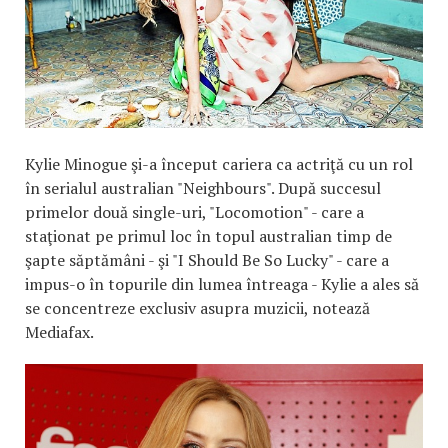
Kylie Minogue şi-a început cariera ca actriţă cu un rol
în serialul australian "Neighbours". După succesul
primelor două single-uri, "Locomotion" - care a
staţionat pe primul loc în topul australian timp de
şapte săptămâni - şi "I Should Be So Lucky" - care a
impus-o în topurile din lumea întreaga - Kylie a ales să
se concentreze exclusiv asupra muzicii, notează
Mediafax.