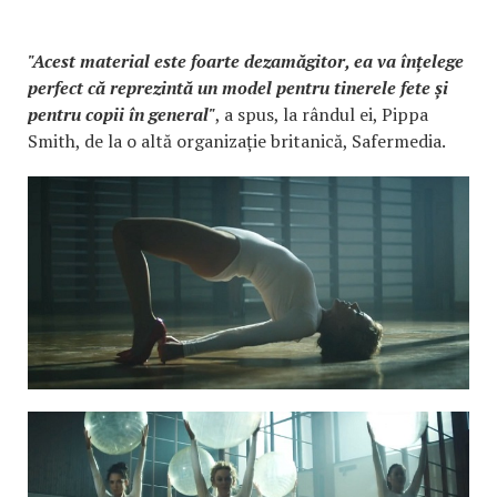
"Acest material este foarte dezamăgitor, ea va înțelege
perfect că reprezintă un model pentru tinerele fete și
pentru copii în general"
, a spus, la rândul ei, Pippa
Smith, de la o altă organizație britanică, Safermedia.