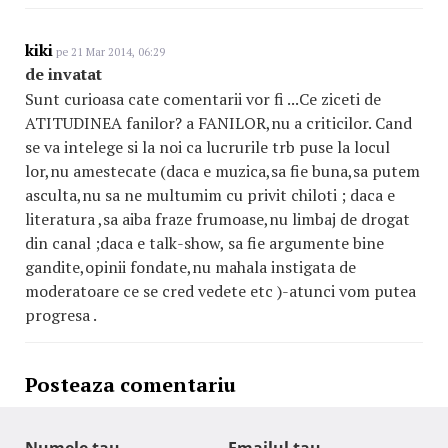
kiki
pe 21 Mar 2014, 06:29
de invatat
Sunt curioasa cate comentarii vor fi ...Ce ziceti de
ATITUDINEA fanilor? a FANILOR,nu a criticilor. Cand
se va intelege si la noi ca lucrurile trb puse la locul
lor,nu amestecate (daca e muzica,sa fie buna,sa putem
asculta,nu sa ne multumim cu privit chiloti ; daca e
literatura ,sa aiba fraze frumoase,nu limbaj de drogat
din canal ;daca e talk-show, sa fie argumente bine
gandite,opinii fondate,nu mahala instigata de
moderatoare ce se cred vedete etc )-atunci vom putea
progresa .
Posteaza comentariu
Numele tau
Emailul tau