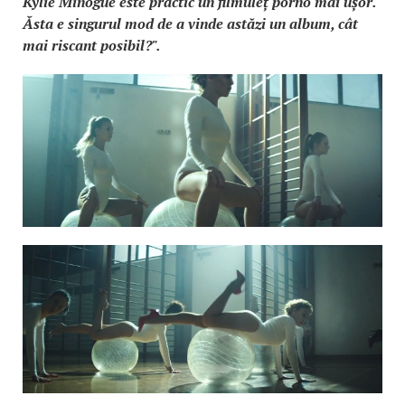
Kylie Minogue este practic un filmuleț porno mai ușor.
Ăsta e singurul mod de a vinde astăzi un album, cât
mai riscant posibil?".