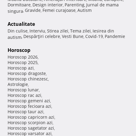
Dormitoare
Design interior
Parenting
Jurnal de mama
,
,
,
Gravide
Femei curajoase
Autism
singura
,
,
,
Actualitate
Din culise
Interviu
Stirea zilei
Tema zilei
Iesirea din
,
,
,
,
Despărţiri celebre
Vesti Bune
Covid-19
Pandemie
autism
,
,
,
,
Horoscop
Horoscop 2026
,
Horoscop 2025
,
Horoscop azi
,
Horoscop dragoste
,
Horoscop chinezesc
,
Astrologie
,
Horoscop lunar
,
Horoscop rac azi
,
Horoscop gemeni azi
,
Horoscop fecioara azi
,
Horoscop taur azi
,
Horoscop capricorn azi
,
Horoscop scorpion azi
,
Horoscop sagetator azi
,
Horoscop varsator azi
,