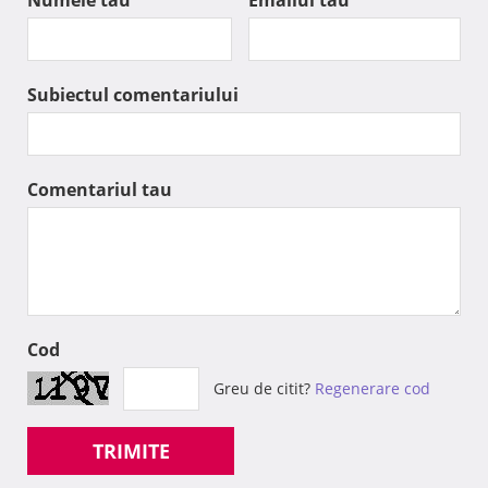
Subiectul comentariului
Comentariul tau
Cod
Greu de citit?
Regenerare cod
TRIMITE