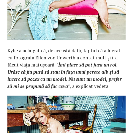
Kylie a adăugat că, de această dată, faptul că a lucrat
cu fotografa Ellen von Unwerth a contat mult și i-a
făcut viața mai ușoară.
"Îmi place să pot juca un rol.
Urăsc că fiu pusă să stau în fața unui perete alb și să
încerc să pozez ca un model. Nu sunt un model, prefer
să mi se propună să fac ceva"
, a explicat vedeta.