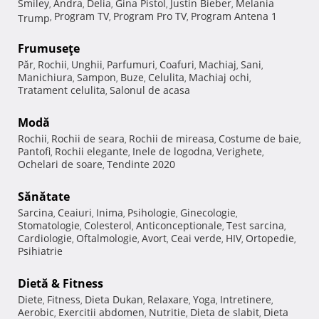
Smiley
Andra
Delia
Gina Pistol
Justin Bieber
Melania
,
,
,
,
,
Program TV
Program Pro TV
Program Antena 1
Trump
,
,
,
Frumuseţe
Păr
Rochii
Unghii
Parfumuri
Coafuri
Machiaj
Sani
,
,
,
,
,
,
,
Manichiura
Sampon
Buze
Celulita
Machiaj ochi
,
,
,
,
,
Tratament celulita
Salonul de acasa
,
Modă
Rochii
Rochii de seara
Rochii de mireasa
Costume de baie
,
,
,
,
Pantofi
Rochii elegante
Inele de logodna
Verighete
,
,
,
,
Ochelari de soare
Tendinte 2020
,
Sănătate
Sarcina
Ceaiuri
Inima
Psihologie
Ginecologie
,
,
,
,
,
Stomatologie
Colesterol
Anticonceptionale
Test sarcina
,
,
,
,
Cardiologie
Oftalmologie
Avort
Ceai verde
HIV
Ortopedie
,
,
,
,
,
,
Psihiatrie
Dietă & Fitness
Diete
Fitness
Dieta Dukan
Relaxare
Yoga
Intretinere
,
,
,
,
,
,
Aerobic
Exercitii abdomen
Nutritie
Dieta de slabit
Dieta
,
,
,
,