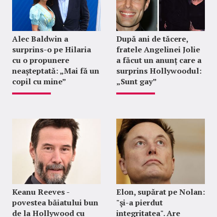
Alec Baldwin a
După ani de tăcere,
surprins-o pe Hilaria
fratele Angelinei Jolie
cu o propunere
a făcut un anunț care a
neașteptată: „Mai fă un
surprins Hollywoodul:
copil cu mine”
„Sunt gay”
Keanu Reeves -
Elon, supărat pe Nolan:
povestea băiatului bun
"şi-a pierdut
de la Hollywood cu
integritatea". Are