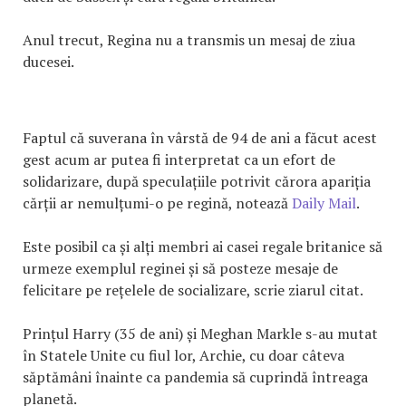
Anul trecut, Regina nu a transmis un mesaj de ziua
ducesei.
Faptul că suverana în vârstă de 94 de ani a făcut acest
gest acum ar putea fi interpretat ca un efort de
solidarizare, după speculațiile potrivit cărora apariția
cărții ar nemulțumi-o pe regină, notează
Daily Mail
.
Este posibil ca și alți membri ai casei regale britanice să
urmeze exemplul reginei și să posteze mesaje de
felicitare pe rețelele de socializare, scrie ziarul citat.
Prințul Harry (35 de ani) și Meghan Markle s-au mutat
în Statele Unite cu fiul lor, Archie, cu doar câteva
săptămâni înainte ca pandemia să cuprindă întreaga
planetă.