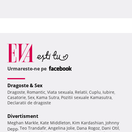
Urmareste-ne pe
Dragoste & Sex
Dragoste
Romantic
Viata sexuala
Relatii
Cuplu
Iubire
,
,
,
,
,
,
Casatorie
Sex
Kama Sutra
Pozitii sexuale Kamasutra
,
,
,
,
Declaratii de dragoste
Divertisment
Meghan Markle
Kate Middleton
Kim Kardashian
Johnny
,
,
,
Teo Trandafir
Angelina Jolie
Dana Rogoz
Dani Otil
Depp
,
,
,
,
,