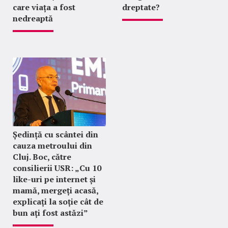
care viața a fost
dreptate?
nedreaptă
Ședință cu scântei din
cauza metroului din
Cluj. Boc, către
consilierii USR: „Cu 10
like-uri pe internet și
mamă, mergeți acasă,
explicați la soție cât de
bun ați fost astăzi”