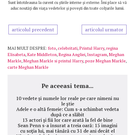
Sunt întotdeauna la curent cu știrile interne și externe. Îmi place să vă
aduc noutăți din viața vedetelor și povești din toate colțurile lumii.
articolul precedent
articolul urmator
MAI MULT DESPRE:
foto
,
celebritati
,
Printul Harry
,
regina
Elisabeta
,
Kate Middleton
,
Regina Angliei
,
Instagram
,
Meghan
Markle
,
Meghan Markle si printul Harry
,
poze Meghan Markle
,
carte Meghan Markle
Pe aceeasi tema...
10 vedete și numele lor reale pe care nimeni nu
le știe
Adele e o altă femeie: Cum s-a schimbat vedeta
după ce a slăbit
13 actori și fiii lor care arată la fel de bine
Sean Penn s-a însurat a treia oară: 15 imagini
cu soția lui, mai tânără cu 31 de ani decât el