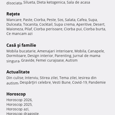
Silueta
Dieta ketogenica
Sala de acasa
disociata
,
,
,
Reţete
Mancare
Paste
Ciorba
Peste
Sos
Salata
Cafea
Supa
,
,
,
,
,
,
,
,
Dulceata
Tocanita
Cocktail
Supa crema
Aperitive
Desert
,
,
,
,
,
,
Maioneza
Pilaf
Ciorba perisoare
Ciorba pui
Ciorba burta
,
,
,
,
,
Ce mancam azi
Casă şi familie
Mobila bucatarie
Amenajari interioare
Mobila
Canapele
,
,
,
,
Dormitoare
Design interior
Parenting
Jurnal de mama
,
,
,
Gravide
Femei curajoase
Autism
singura
,
,
,
Actualitate
Din culise
Interviu
Stirea zilei
Tema zilei
Iesirea din
,
,
,
,
Despărţiri celebre
Vesti Bune
Covid-19
Pandemie
autism
,
,
,
,
Horoscop
Horoscop 2026
,
Horoscop 2025
,
Horoscop azi
,
Horoscop dragoste
,