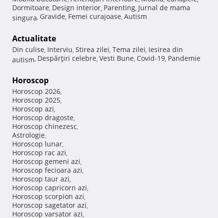
Dormitoare
Design interior
Parenting
Jurnal de mama
,
,
,
Gravide
Femei curajoase
Autism
singura
,
,
,
Actualitate
Din culise
Interviu
Stirea zilei
Tema zilei
Iesirea din
,
,
,
,
Despărţiri celebre
Vesti Bune
Covid-19
Pandemie
autism
,
,
,
,
Horoscop
Horoscop 2026
,
Horoscop 2025
,
Horoscop azi
,
Horoscop dragoste
,
Horoscop chinezesc
,
Astrologie
,
Horoscop lunar
,
Horoscop rac azi
,
Horoscop gemeni azi
,
Horoscop fecioara azi
,
Horoscop taur azi
,
Horoscop capricorn azi
,
Horoscop scorpion azi
,
Horoscop sagetator azi
,
Horoscop varsator azi
,