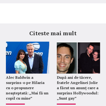
Citeste mai mult
Alec Baldwin a
După ani de tăcere,
surprins-o pe Hilaria
fratele Angelinei Jolie
cu o propunere
a făcut un anunț care a
neașteptată: „Mai fă un
surprins Hollywoodul:
copil cu mine”
„Sunt gay”