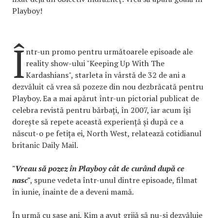
Playboy!
Î
ntr-un promo pentru următoarele episoade ale
reality show-ului "Keeping Up With The
Kardashians", starleta în vârstă de 32 de ani a
dezvăluit că vrea să pozeze din nou dezbrăcată pentru
Playboy. Ea a mai apărut într-un pictorial publicat de
celebra revistă pentru bărbați, în 2007, iar acum își
dorește să repete această experiență și după ce a
născut-o pe fetița ei, North West, relatează cotidianul
britanic Daily Mail.
"Vreau să pozez în Playboy cât de curând după ce
nasc"
, spune vedeta într-unul dintre episoade, filmat
în iunie, înainte de a deveni mamă.
În urmă cu șase ani, Kim a avut grijă să nu-și dezvăluie