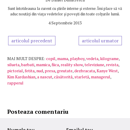
Sunt întotdeauna la curent cu știrile interne și externe. Îmi place să vă
aduc noutăți din viața vedetelor și povești din toate colțurile lumii.
4 Septembrie 2013
articolul precedent
articolul urmator
MAI MULT DESPRE:
copil
,
mama
,
playboy
,
vedeta
,
kilograme
,
silueta
,
barbati
,
mamica
,
fiica
,
reality show
,
televiziune
,
revista
,
pictorial
,
fetita
,
nud
,
presa
,
greutate
,
dezbracata
,
Kanye West
,
Kim Kardashian
,
a nascut
,
căsătorită
,
starletă
,
managerul
,
rapperul
Posteaza comentariu
Numele tau
Emailul tau