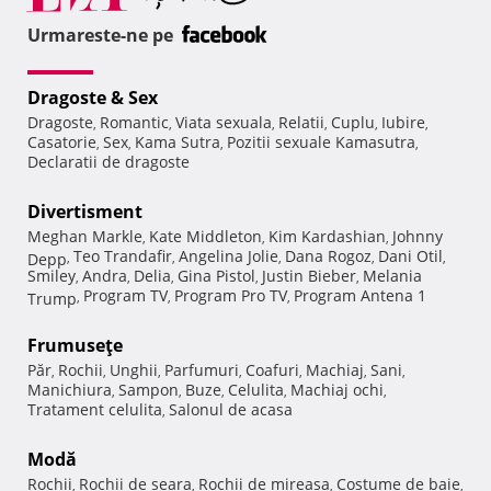
Urmareste-ne pe
Dragoste & Sex
Dragoste
Romantic
Viata sexuala
Relatii
Cuplu
Iubire
,
,
,
,
,
,
Casatorie
Sex
Kama Sutra
Pozitii sexuale Kamasutra
,
,
,
,
Declaratii de dragoste
Divertisment
Meghan Markle
Kate Middleton
Kim Kardashian
Johnny
,
,
,
Teo Trandafir
Angelina Jolie
Dana Rogoz
Dani Otil
Depp
,
,
,
,
,
Smiley
Andra
Delia
Gina Pistol
Justin Bieber
Melania
,
,
,
,
,
Program TV
Program Pro TV
Program Antena 1
Trump
,
,
,
Frumuseţe
Păr
Rochii
Unghii
Parfumuri
Coafuri
Machiaj
Sani
,
,
,
,
,
,
,
Manichiura
Sampon
Buze
Celulita
Machiaj ochi
,
,
,
,
,
Tratament celulita
Salonul de acasa
,
Modă
Rochii
Rochii de seara
Rochii de mireasa
Costume de baie
,
,
,
,