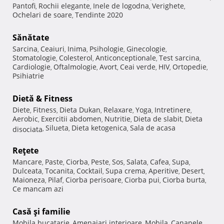
Pantofi
Rochii elegante
Inele de logodna
Verighete
,
,
,
,
Ochelari de soare
Tendinte 2020
,
Sănătate
Sarcina
Ceaiuri
Inima
Psihologie
Ginecologie
,
,
,
,
,
Stomatologie
Colesterol
Anticonceptionale
Test sarcina
,
,
,
,
Cardiologie
Oftalmologie
Avort
Ceai verde
HIV
Ortopedie
,
,
,
,
,
,
Psihiatrie
Dietă & Fitness
Diete
Fitness
Dieta Dukan
Relaxare
Yoga
Intretinere
,
,
,
,
,
,
Aerobic
Exercitii abdomen
Nutritie
Dieta de slabit
Dieta
,
,
,
,
Silueta
Dieta ketogenica
Sala de acasa
disociata
,
,
,
Reţete
Mancare
Paste
Ciorba
Peste
Sos
Salata
Cafea
Supa
,
,
,
,
,
,
,
,
Dulceata
Tocanita
Cocktail
Supa crema
Aperitive
Desert
,
,
,
,
,
,
Maioneza
Pilaf
Ciorba perisoare
Ciorba pui
Ciorba burta
,
,
,
,
,
Ce mancam azi
Casă şi familie
Mobila bucatarie
Amenajari interioare
Mobila
Canapele
,
,
,
,