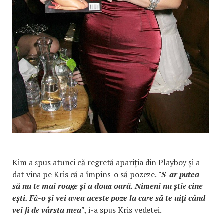
Kim a spus atunci că regretă apariția din Playboy și a
dat vina pe Kris că a împins-o să pozeze.
"S-ar putea
să nu te mai roage și a doua oară. Nimeni nu știe cine
ești. Fă-o și vei avea aceste poze la care să te uiți când
vei fi de vârsta mea"
, i-a spus Kris vedetei.