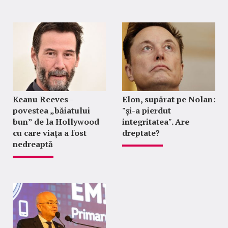
Keanu Reeves -
Elon, supărat pe Nolan:
povestea „băiatului
"şi-a pierdut
bun” de la Hollywood
integritatea". Are
cu care viața a fost
dreptate?
nedreaptă