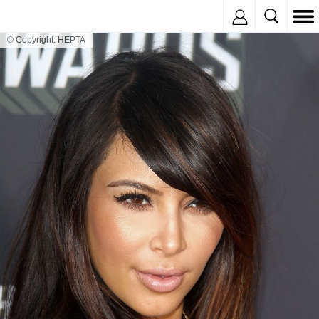
Inregistreaza
© Copyright: HEPTA