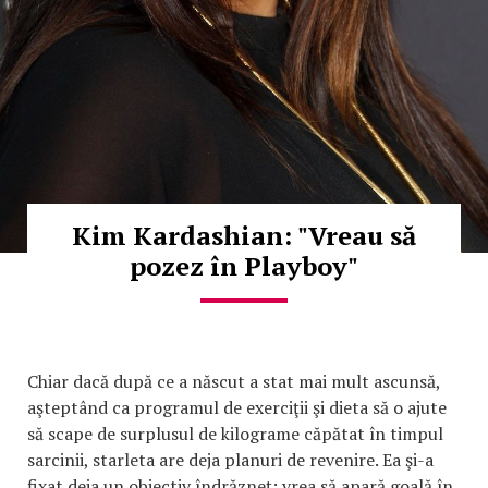
Kim Kardashian: "Vreau să
pozez în Playboy"
Chiar dacă după ce a născut a stat mai mult ascunsă,
aşteptând ca programul de exerciţii şi dieta să o ajute
să scape de surplusul de kilograme căpătat în timpul
sarcinii, starleta are deja planuri de revenire. Ea şi-a
fixat deja un obiectiv îndrăzneţ: vrea să apară goală în